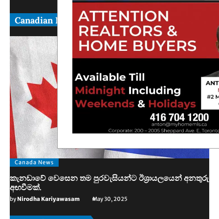
Canadian News
Canada News
කැනඩාවේ වෙසෙන තම පුරවැසියන්ට ඊශ්‍රායලයෙන් අනතුරු
අඟවීමක්.
by
Nirodha Kariyawasam
May 30, 2025