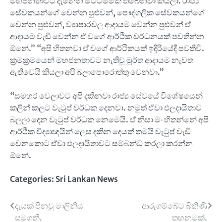
මහජනතාවට දැනෙන මට්ටමමක තිබෙනවා කියලා. රාජ්‍ය
සේවකයන්ගේ වෙන්න පුළුවන්, පෞද්ගලික සේවකයන්ගේ
වෙන්න පුළුවන්, ව්‍යාපාරවල ආදායම වෙන්න පුළුවන් ඒ
ආදායම වැඩි වෙන්න ඒ වගේ ආර්ථික වර්ධනයක් පවතින්න
ඕනේ.” “අපි හිතනවා ඒ වගේ ආර්ථිකයක් ඉදිරියේදී පවතීවි.
ක්‍රමක්‍රමයෙන් මහජනතාවට නැතිවූ මූර්ත ආදායම නැවත
ඇතිවෙයි කියලා අපි බලාපොරොත්තු වෙනවා.”
“සමහර වෙලාවට අපි දකිනවා රාජ්‍ය සේවයේ විශේෂයෙන්
කලින් කලට වැටුප් වර්ධක දෙනවා. නමුත් ඒවා ඵලදායිතාව
බලලා දෙන වැටුප් වර්ධක නෙමෙයි. ඒ නිසා මං හිතන්නේ අපි
ආර්ථික විද්‍යාඥයින් ලෙස දකින දෙයක් තමයි වැටුප් වැඩි
වෙනකොට ඒවා ඵලදායිතාවට සම්බන්ධ කරලා කරන්න
ඕනේ.
Categories:
Sri Lankan News
Post
දැයක් පිනවූ මාලිනිය
ආරුගම්බේට බිකිණි
සමුගනී.
තහනමක්.