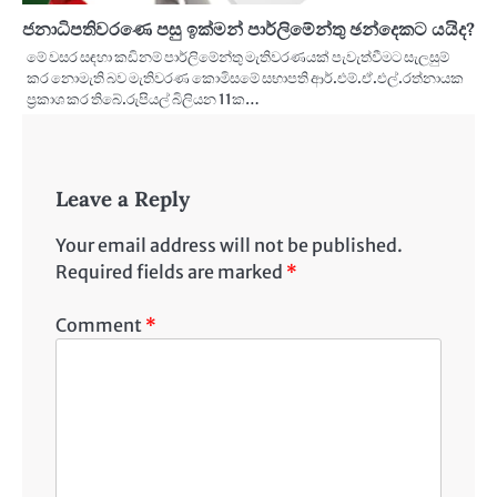
ජනාධිපතිවරණෙ පසු ඉක්මන් පාර්ලිමේන්තු ඡන්දෙකට යයිද?
මේ වසර සඳහා කඩිනම් පාර්ලිමේන්තු මැතිවරණයක් පැවැත්වීමට සැලසුම්
කර නොමැති බව මැතිවරණ කොමිසමේ සභාපති ආර්.එම්.ඒ.එල්.රත්නායක
ප්‍රකාශ කර තිබේ.රුපියල් බිලියන 11ක…
Leave a Reply
Your email address will not be published.
Required fields are marked
*
Comment
*