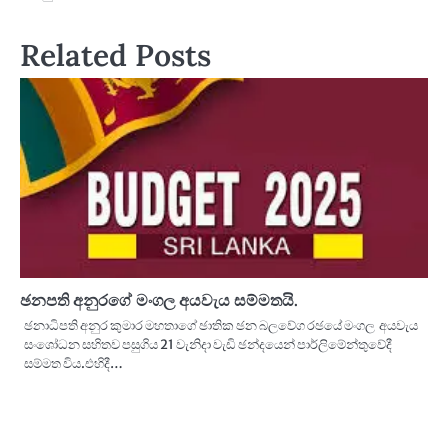
navigation
Related Posts
ඡනපති අනුරගේ මංගල අයවැය සම්මතයි.
ඡනාධිපති අනුර කුමාර මහතාගේ ඡාතික ඡන බලවේග රඡයේ මංගල අයවැය
සංශෝධන සහිතව පසුගිය 21 වැනිදා වැඩි ඡන්දයෙන් පාර්ලිමේන්තුවේදී
සම්මත විය.එහිදී…