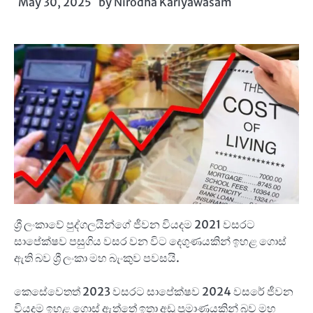
May 30, 2025
by
Nirodha Kariyawasam
ශ්‍රී ලංකාවේ පුද්ගලයින්ගේ ජීවන වියදම 2021 වසරට
සාපේක්ෂව පසුගිය වසර වන විට දෙගුණයකින් ඉහළ ගොස්
ඇති බව ශ්‍රී ලංකා මහ බැංකුව පවසයි.
කෙසේවෙතත් 2023 වසරට සාපේක්ෂව 2024 වසරේ ජීවන
වියදම ඉහළ ගොස් ඇත්තේ ඉතා අඩු ප්‍රමාණයකින් බව මහ