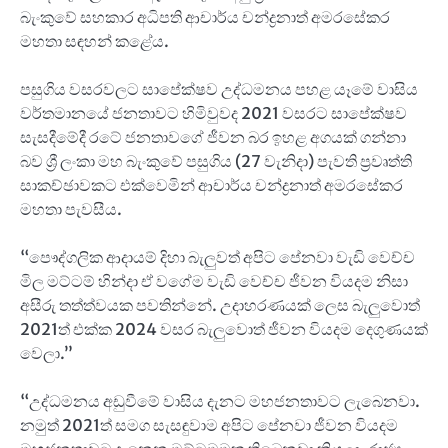
බැංකුවේ සහකාර අධිපති ආචාර්ය චන්ද්‍රනාත් අමරසේකර
මහතා සඳහන් කළේය.
පසුගිය වසරවලට සාපේක්ෂව උද්ධමනය පහළ යෑමේ වාසිය
වර්තමානයේ ජනතාවට හිමිවුවද 2021 වසරට සාපේක්ෂව
සැසදීමේදී රටේ ජනතාවගේ ජීවන බර ඉහළ අගයක් ගන්නා
බව ශ්‍රී ලංකා මහ බැංකුවේ පසුගිය (27 වැනිදා) පැවති ප්‍රවෘත්ති
සාකච්ඡාවකට එක්වෙමින් ආචාර්ය චන්ද්‍රනාත් අමරසේකර
මහතා පැවසීය.
“පෞද්ගලික ආදායම් දිහා බැලුවත් අපිට පේනවා වැඩි වෙච්ච
මිල මට්ටම් හින්දා ඒ වගේම වැඩි වෙච්ච ජීවන වියදම නිසා
අසීරු තත්ත්වයක පවතින්නේ. උදාහරණයක් ලෙස බැලුවොත්
2021ත් එක්ක 2024 වසර බැලුවොත් ජීවන වියදම දෙගුණයක්
වෙලා.”
“උද්ධමනය අඩුවීමේ වාසිය දැනට මහජනතාවට ලැබෙනවා.
නමුත් 2021ත් සමග සැසඳුවාම අපිට පේනවා ජීවන වියදම