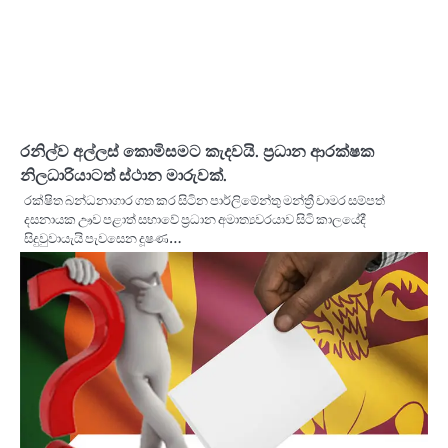
රනිල්ව අල්ලස් කොමිසමට කැදවයි. ප්‍රධාන ආරක්ෂක
නිලධාරියාටත් ස්ථාන මාරුවක්.
රක්ෂිත බන්ධනාගාර ගත කර සිටින පාර්ලිමේන්තු මන්ත්‍රී චාමර සම්පත්
දසනායක ඌව පළාත් සභාවේ ප්‍රධාන අමාත්‍යවරයාව සිටි කාලයේදී
සිදුවුවායැයි පැවසෙන දූෂණ…