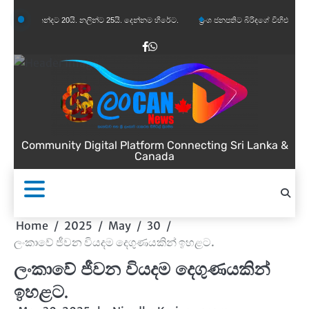
Skip
නන්දට 20යි. නලින්ට 25යි. දෙන්නම හිරේට.
ප්‍රංශ ජනපතිට බිරිඳගේ විහිළුවක්. විහිළුවදුරදිග 
to
content
Facebook
WhatsApp
Community Digital Platform Connecting Sri Lanka &
Canada
Home
2025
May
30
ලංකාවේ ජීවන වියදම දෙගුණයකින් ඉහළට.
ලංකාවේ ජීවන වියදම දෙගුණයකින්
ඉහළට.