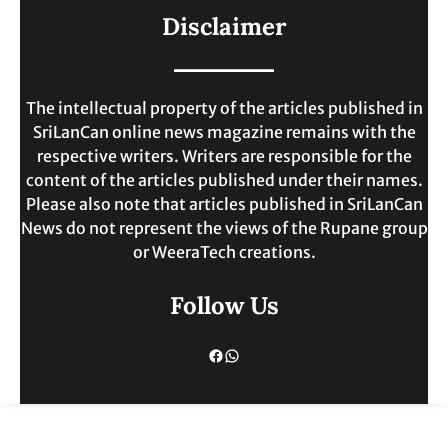
ලංකාවේ ජීවන වියදම දෙගුණයකින්
Disclaimer
ඉහළට.
MAY 30, 2025
The intellectual property of the articles published in
SriLanCan online news magazine remains with the
respective writers. Writers are responsible for the
content of the articles published under their names.
Please also note that articles published in SriLanCan
News do not represent the views of the Rupane group
or WeeraTech creations.
Follow Us
Facebook
WhatsApp