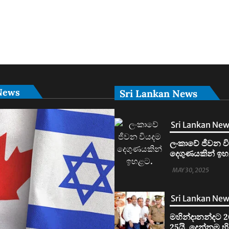
News
Sri Lankan News
Sri Lankan Ne
ලංකාවේ ජීවන ව
දෙගුණයකින් ඉහ
MAY 30, 2025
Sri Lankan Ne
මහින්දානන්දට 2
25යි. දෙන්නම හ