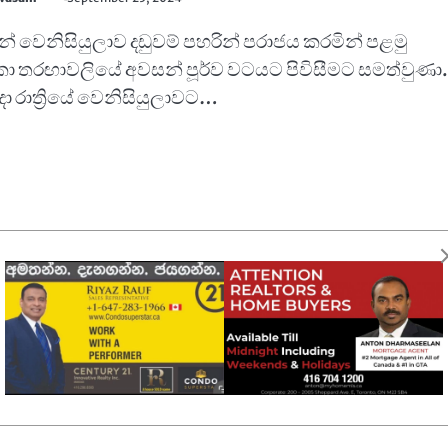
න් වෙනිසියුලාව දඩුවම් පහරින් පරාජය කරමින් පළමු
 තරඟාවලියේ අවසන් පූර්ව වටයට පිවිසීමට සමත්වුණා.
ාදා රාත්‍රියේ වෙනිසියුලාවට…
ිස්තානයට පළමු රන් පදක්කම දිනාදෙයි.
awasam
September 23, 2024
ර්බුදයකින් පීඩා විඳිමින් සිටින පාකිස්තානය තවමත්
 පත්ව නොමැත. එවන් තත්ත්වයක සිටියත් මෙවර පැරිස්
උලෙළ නියෝජනය කිරීමට එරට…