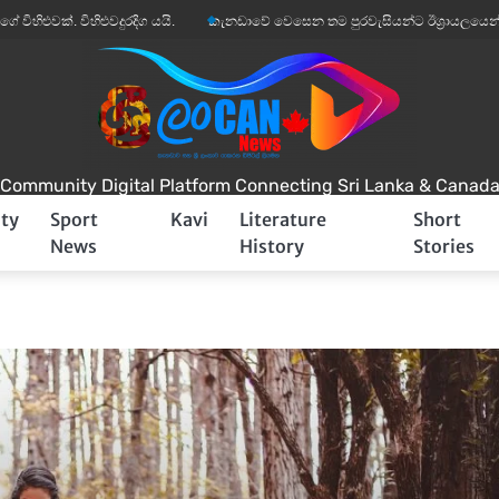
වක්. විහිළුවදුරදිග යයි.
කැනඩාවේ වෙසෙන තම පුරවැසියන්ට ඊශ්‍රායලයෙන් අනතුරු 
Community Digital Platform Connecting Sri Lanka & Canad
ty
Sport
Kavi
Literature
Short
News
History
Stories