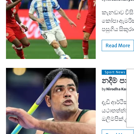
කැනඩාව විසි
කෝපා ඇමරිකා
පසුගිය සිකුර
Read More
Sport News
නදීම් පාක
by
Nirodha Kariy
දැඩි ආර්ථික අ
යථාතත්ත්වයට
ඔලිම්පික් 