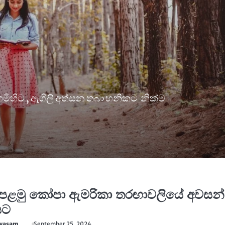
මිහිට , ඇගිලි අත්සන තබා හනිකට නික්ම
පළමු කෝපා ඇමරිකා තරඟාවලියේ අවසන්
යට
awasam
September 25, 2024