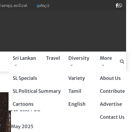
Faceb
Wha
අඟවීමක්.
පුත්තලම් බූරුවන් ඉතාලියේ මාර ඩිමාන්ඩ්.
කවි ලොව පෙරළියක් කළ ‘ස
a
Sri Lankan
Travel
Diversity
More
Sponsored By
SL Specials
Variety
About Us
SL Political Summary
Tamil
Contribute
Cartoons
English
Advertise
Archives
Contact Us
May 2025