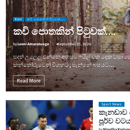
Kavi
කවි පොතකින් පිටුවක්….
කවි පොතකින් පිටුවක්….
by
Leoni Amaratunge
September 25, 2024
සදත් උයලලු එන්නෙ අහසට ෆයිල් එක දෙක වසා හෙ
කන්තෝරුවෙන් විගහට , පැන්නේ බසයට…
Read More
Sport News
කැනඩාව 
පූර්ව වට
by
Nirodha Kariy