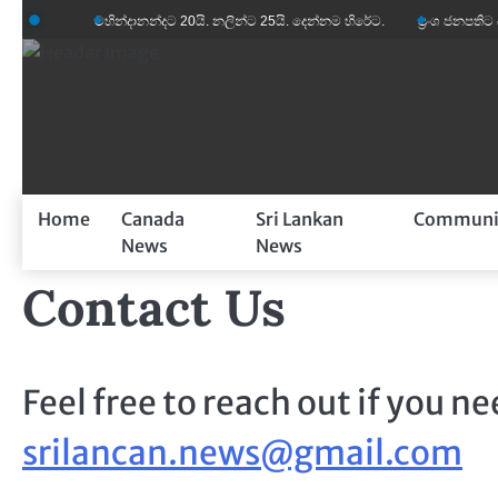
Skip
ෝසුදු’
මහින්දානන්දට 20යි. නලින්ට 25යි. දෙන්නම හිරේට.
ප්‍රංශ ජනපතිට බිරිඳ
to
content
Home
Canada
Sri Lankan
Communi
News
News
Contact Us
Feel free to reach out if you n
srilancan.news@gmail.com