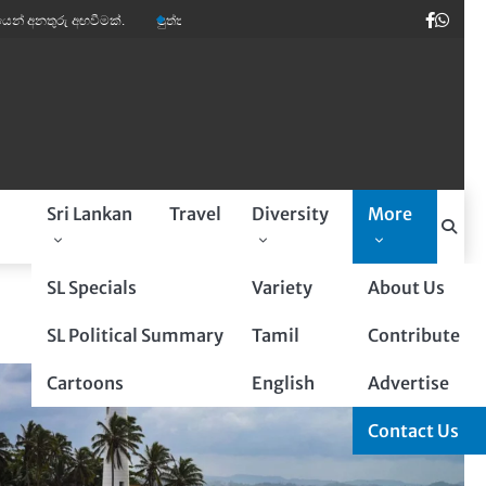
Faceb
Wha
අනතුරු අඟවීමක්.
පුත්තලම් බූරුවන් ඉතාලියේ මාර ඩිමාන්ඩ්.
කවි ලොව පෙරළිය
a
Sri Lankan
Travel
Diversity
More
SL Specials
Variety
About Us
SL Political Summary
Tamil
Contribute
Cartoons
English
Advertise
Contact Us