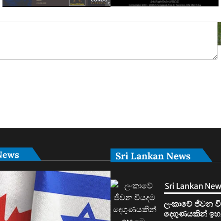
News
Sri Lankan News
Sri Lankan Ne
ලංකාවේ ජීවන ව
දෙගුණයකින් ඉහ