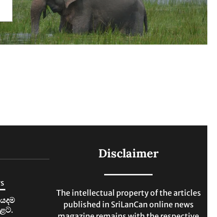
Disclaimer
ws
The intellectual property of the articles
ියදම
published in SriLanCan online news
ළට.
magazine remains with the respective