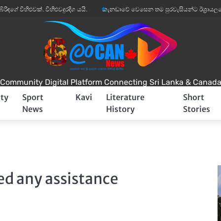
ගේ විහිළුවක්. විහිළුවදුරදිග යයි.
කැනඩාවේ වෙසෙන තම පුරවැසියන්ට ඊශ්‍රායලයෙන් 
Community Digital Platform Connecting Sri Lanka & Canad
ty
Sport
Kavi
Literature
Short
News
History
Stories
eed any assistance