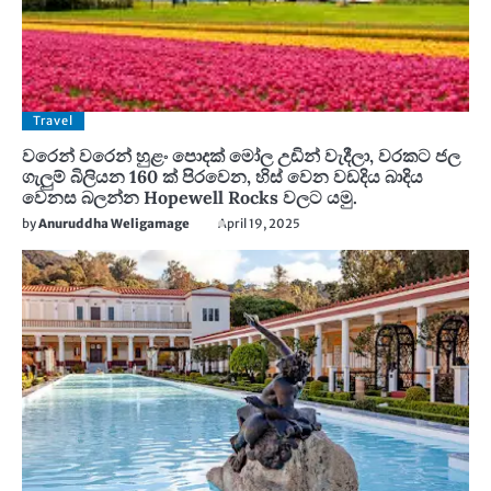
Travel
වරෙන් වරෙන් හුළං පොදක් මෝල උඩින් වැදීලා, වරකට ජල
ගැලුම් බිලියන 160 ක් පිරවෙන, හිස් වෙන වඩදිය බාදිය
වෙනස බලන්න Hopewell Rocks වලට යමු.
by
Anuruddha Weligamage
April 19, 2025