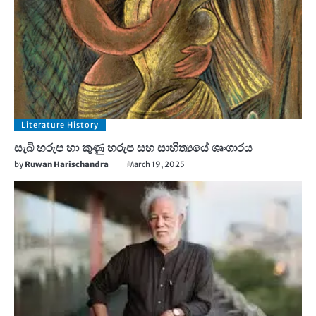
Literature History
සැබි හරුප හා කුණු හරුප සහ සාහිත්‍යයේ ශෘංගාරය
by
Ruwan Harischandra
March 19, 2025