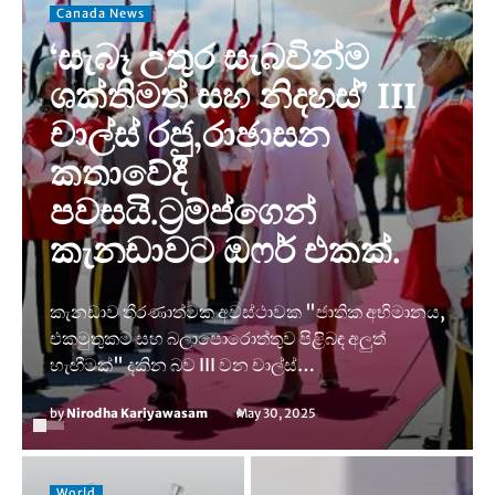
Canada News
‘සැබෑ උතුර සැබවින්ම
ශක්තිමත් සහ නිදහස්’ III
චාල්ස් රජු,රාඡාසන
කතාවේදී
පවසයි.ට්‍රම්ප්ගෙන්
කැනඩාවට ඔෆර් එකක්.
කැනඩාව තීරණාත්මක අවස්ථාවක "ජාතික අභිමානය,
එකමුතුකම සහ බලාපොරොත්තුව පිළිබඳ අලුත්
හැඟීමක්" දකින බව III වන චාල්ස්…
by
Nirodha Kariyawasam
May 30, 2025
World