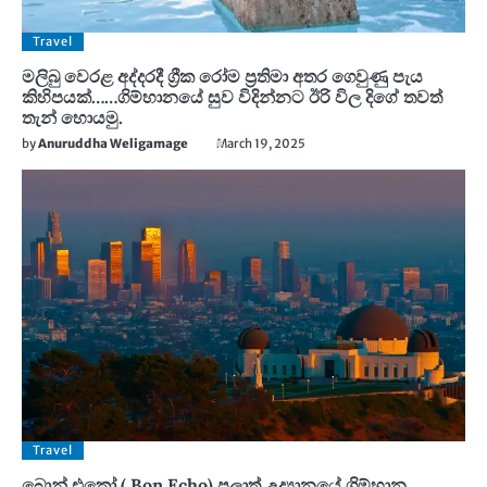
Travel
මලිබු වෙරළ අද්දරදී ග්‍රීක රෝම ප්‍රතිමා අතර ගෙවුණු පැය
කිහිපයක්……ගිම්හානයේ සුව විදින්නට ඊරි විල දිගේ තවත්
තැන් හොයමු.
by
Anuruddha Weligamage
March 19, 2025
Travel
බොන් එකෝ ( Bon Echo) පලාත් උද්‍යානයේ ගිම්හාන