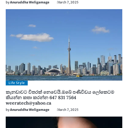
by
Anuruddha Weligamage
March 7, 2025
Life Style
කැනඩාවට විතරක් නෙවෙයි.ඔබේ පණිවිඩය ලෝකෙටම
කියන්න කතා කරන්න 647 831 7564
weeratech@yahoo.ca
by
Anuruddha Weligamage
March 7, 2025