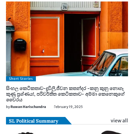
Short Stories
සිංහල කෙටිකතාව-දූවිලි,ජීවන කතන්දර -කනු කුනු නොගෑ
කුණු ප්‍රශ්ණය!, පරිවර්තිත කෙටිකතාව- අම්මා කෙනෙකුගේ
වෛරය
by
Ruwan Harischandra
February 19, 2025
view all
SL Political Summary