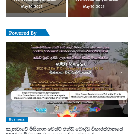
May 30, 2025
May 30, 2025
Powered By
Business
කැනඩාවේ මිසිසාගා වෙස්ට් එන්ඩ් බෞද්ධ විහාරස්ථානයේ