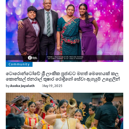
Community
ටොරොන්ටෝවේ ශ්‍රී ලාංකික ප්‍රජාවට මහත් මෙහෙයක් කල
කොන්සල් ජනරාල් තුෂාර රොද්‍රිගෝ සේවා ඇගයුම් උළෙලින්
by
Asoka Jayalath
May 19, 2025