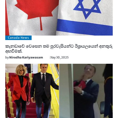
Canada News
කැනඩාවේ වෙසෙන තම පුරවැසියන්ට ඊශ්‍රායලයෙන් අනතුරු
අඟවීමක්.
by
Nirodha Kariyawasam
May 30, 2025