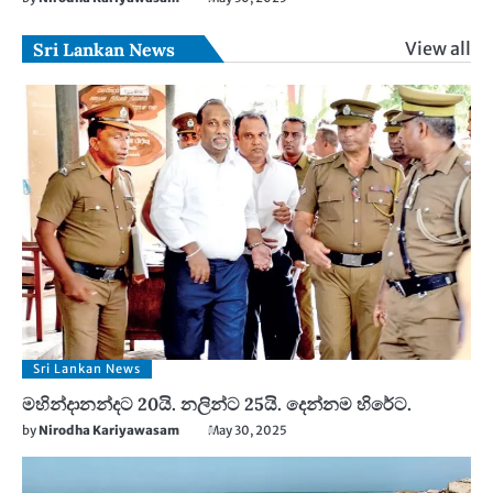
View all
Sri Lankan News
Sri Lankan News
මහින්දානන්දට 20යි. නලින්ට 25යි. දෙන්නම හිරේට.
by
Nirodha Kariyawasam
May 30, 2025