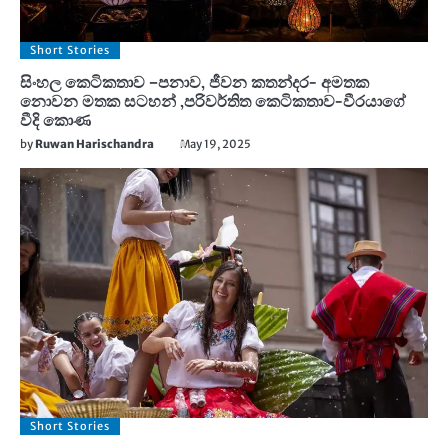
Short Stories
සිංහල කෙටිකතාව –පනාව, ජීවන කතන්දර- අමතක
නොවන මතක සටහන් ,පරිවර්තිත කෙටිකතාව-වීරයාගේ
වීදි කොණ
by
Ruwan Harischandra
May 19, 2025
Short Stories