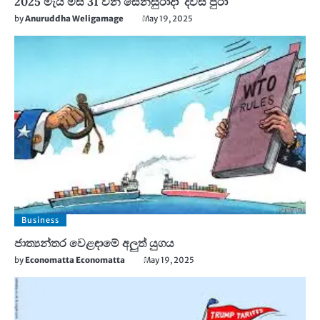
2025 මැයි මස 31 වන සෙනසුරාදා දවස පුරා
by
Anuruddha Weligamage
May 19, 2025
Business
ජාත්‍යන්තර වෙළඳාමේ අලුත් යුගය
by
Economatta Economatta
May 19, 2025