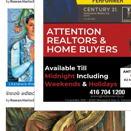
by
Ruwan Harischandra
May 19, 2025
Literature History
මහගම සේකර දුටු සිංහල අවුරුද්ද!
by
Ruwan Harischandra
April 19, 2025