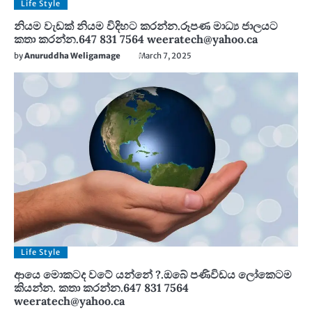
Life Style
නියම වැඩක් නියම විදිහට කරන්න.රූපණ මාධ්‍ය ජාලයට
කතා කරන්න.647 831 7564 weeratech@yahoo.ca
by
Anuruddha Weligamage
March 7, 2025
Life Style
ආයෙ මොකටද වටේ යන්නේ ?.ඔබේ පණිවිඩය ලෝකෙටම
කියන්න. කතා කරන්න.647 831 7564
weeratech@yahoo.ca