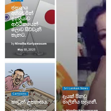
ජපානය
අභිබවමින්
ඉන්දියාව
ආර්ථිකයෙන්
ලොව සිව්වැනි
තැනට.
by
Nirodha Kariyawasam
May 30, 2025
Sri Lankan News
Cartoons
දැයක් පිනවූ
කාටූන් උපහාසය.
මාලිනිය සමුගනී.
by
Nirodha Kariyawasam
by
Nirodha Kariyawasam