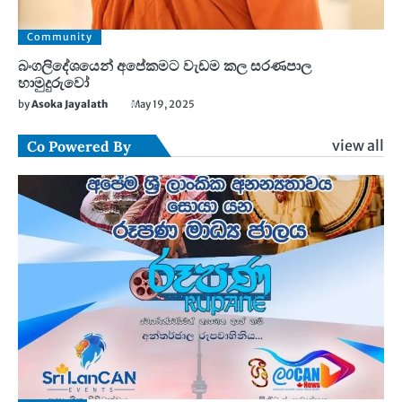
Community
බංගලිදේශයෙන් අපේකමට වැඩම කල සරණපාල
හාමුදුරුවෝ
by
Asoka Jayalath
May 19, 2025
view all
Co Powered By