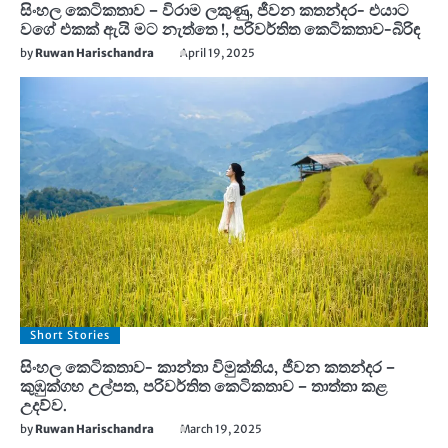
සිංහල කෙටිකතාව – විරාම ලකුණු, ජීවන කතන්දර- එයාට
වගේ එකක් ඇයි මට නැත්තෙ !, පරිවර්තිත කෙටිකතාව-බිරිඳ
by
Ruwan Harischandra
April 19, 2025
Short Stories
සිංහල කෙටිකතාව- කාන්තා විමුක්තිය, ජීවන කතන්දර –
කුඹුක්ගහ උල්පත, පරිවර්තිත කෙටිකතාව – තාත්තා කළ
උදව්ව.
by
Ruwan Harischandra
March 19, 2025