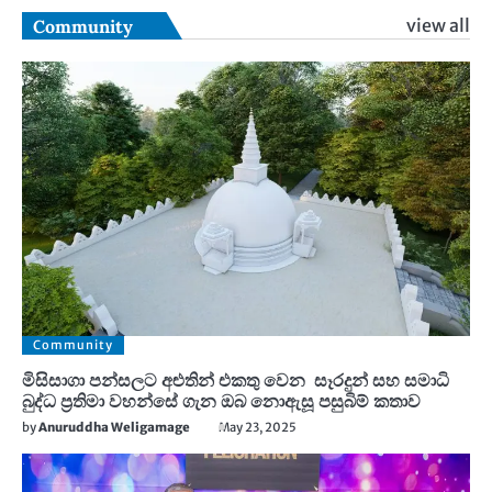
view all
Community
Community
මිසිසාගා පන්සලට අළුතින් එකතු වෙන සෑරදුන් සහ සමාධි
බුද්ධ ප්‍රතිමා වහන්සේ ගැන ඔබ නොඇසූ පසුබිම් කතාව
by
Anuruddha Weligamage
May 23, 2025