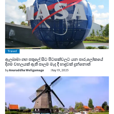
Travel
ඇලබාමා ගඟ පතුලේ සිට පිටසක්වලට යන පාර,ලෝකයේ
දිගම වහලයක් ඇති පාලම මැද දී හාදුවක් දුන්නොත්
by
Anuruddha Weligamage
May 19, 2025