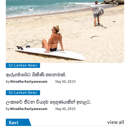
Sri Lankan News
ආරුගම්බේට බිකිණි තහනමක්.
by
Nirodha Kariyawasam
May 30, 2025
Sri Lankan News
ලංකාවේ ජීවන වියදම දෙගුණයකින් ඉහළට.
by
Nirodha Kariyawasam
May 30, 2025
view all
Kavi