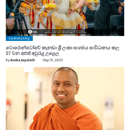
Community
ටොරොන්ටෝවේ කැනඩා ශ්‍රී ලංකා සංගමය සංවිධානය කල
57 වන අළුත් අවුරුදු උළෙල
by
Asoka Jayalath
May 19, 2025