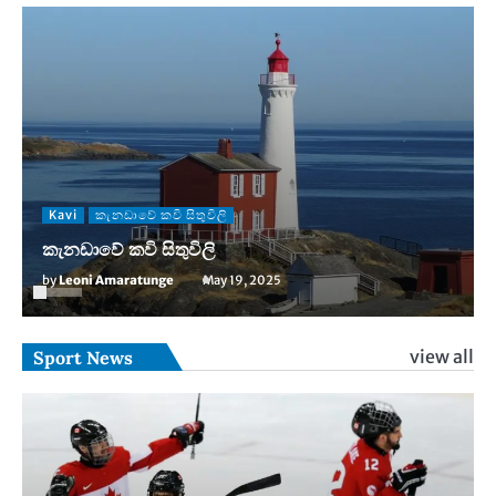
Kavi
කැනඩාවේ කවි සිතුවිලි
කැනඩාවේ කවි සිතුවිලි
by
Leoni Amaratunge
May 19, 2025
view all
Sport News