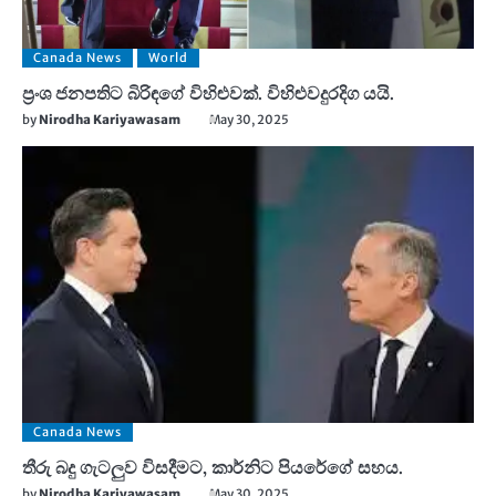
Canada News
World
ප්‍රංශ ජනපතිට බිරිඳගේ විහිළුවක්. විහිළුවදුරදිග යයි.
by
Nirodha Kariyawasam
May 30, 2025
Canada News
තීරු බදු ගැටලුව විසදීමට, කාර්නිට පියරේගේ සහය.
by
Nirodha Kariyawasam
May 30, 2025