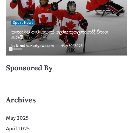
Sport News
කැනඩාව පැරා හොකී ලෝක කුසලානයේදී චීනය
පරදයි.
by
Nirodha Kariyawasam
May 30, 2025
Sponsored By
Archives
May 2025
April 2025