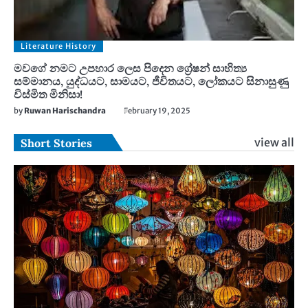
Literature History
මවගේ නමට උපහාර ලෙස පිදෙන ග්‍රේෂන් සාහිත්‍ය
සම්මානය, යුද්ධයට, සාමයට, ජීවිතයට, ලෝකයට සිනාසුණු
විස්මිත මිනිසා!
by
Ruwan Harischandra
February 19, 2025
view all
Short Stories