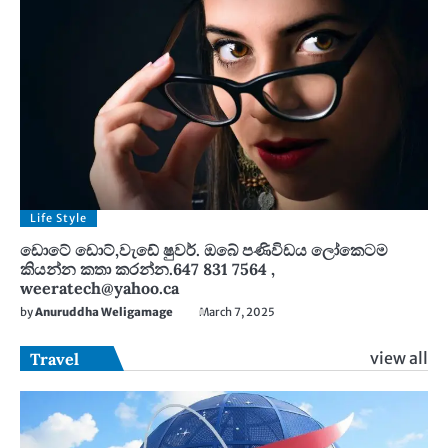
Life Style
ඩොටේ ඩොට්,වැඩේ ෂුවර්. ඔබේ පණිවිඩය ලෝකෙටම
කියන්න කතා කරන්න.647 831 7564 ,
weeratech@yahoo.ca
by
Anuruddha Weligamage
March 7, 2025
view all
Travel