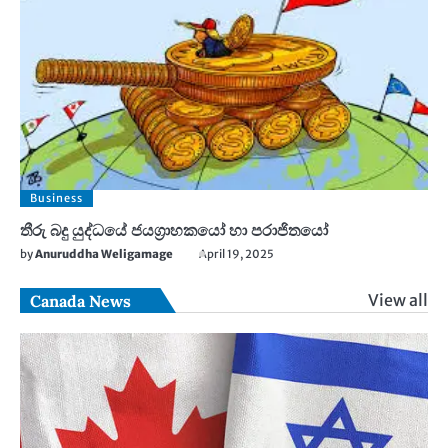
Business
තීරු බදු යුද්ධයේ ජයග්‍රාහකයෝ හා පරාජිතයෝ
by
Anuruddha Weligamage
April 19, 2025
View all
Canada News