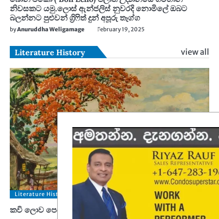
නිවසකට යමු.ලොස් ඇන්ජලිස් නුවරදි නොමිලේ ඔබට
බලන්නට පුළුවන් ග්‍රිෆිත් දුන් අපූරු තෑග්ග
by
Anuruddha Weligamage
February 19, 2025
view all
Literature History
Literature History
කවි ලොව පෙරළියක් කළ ‘සුදෝසුදු’