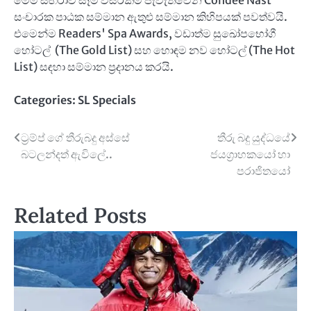
සංචාරක පාඨක සම්මාන ඇතුළු සම්මාන කිහිපයක් පවත්වයි.
එමෙන්ම Readers' Spa Awards, වඩාත්ම සුඛෝපභෝගී
හෝටල් (The Gold List) සහ හොඳම නව හෝටල් (The Hot
List) සඳහා සම්මාන ප්‍රදානය කරයි.
Categories:
SL Specials
Post
ට්‍රම්ප් ගේ තීරුබදු අස්සේ
තීරු බදු යුද්ධයේ
බටලන්දත් ඇවිලේ..
ජයග්‍රාහකයෝ හා
navigation
පරාජිතයෝ
Related Posts