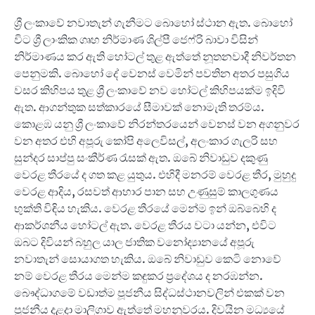
ශ්‍රී ලංකාවේ නවාතැන් ගැනීමට බොහෝ ස්ථාන ඇත. බොහෝ
විට ශ්‍රී ලාංකික ගෘහ නිර්මාණ ශිල්පී ජෙෆ්රි බාවා විසින්
නිර්මාණය කර ඇති හෝටල් තුළ ඇත්තේ නූතනවාදී නිවර්තන
පෙනුමකි. බොහෝ දේ වෙනස් වෙමින් පවතින අතර පසුගිය
වසර කිහිපය තුළ ශ්‍රී ලංකාවේ නව හෝටල් කිහිපයක්ම ඉදිවී
ඇත. ආගන්තුක සත්කාරයේ සීමාවක් නොමැති තරම්ය.
කොළඹ යනු ශ්‍රී ලංකාවේ නිරන්තරයෙන් වෙනස් වන අගනුවර
වන අතර එහි අපූරු කෝපි අලෙවිසල්, අලංකාර ගැලරි සහ
සුන්දර සාප්පු සංකීර්ණ රැසක් ඇත. ඔබේ නිවාඩුව දකුණු
වෙරළ තීරයේ ද ගත කළ යුතුය. එහිදී මනරම් වෙරළ තීර, මුහුදු
වෙරළ ආදිය, රසවත් ආහාර පාන සහ උණුසුම් කාලගුණය
භුක්ති විඳිය හැකිය. වෙරළ තීරයේ මෙන්ම ඉන් ඔබ්බෙහි ද
ආකර්ශනීය හෝටල් ඇත. වෙරළ තීරය වටා යන්න, එවිට
ඔබට දිවියන් බහුල යාල ජාතික වනෝද්‍යානයේ අපූරු
නවාතැන් සොයාගත හැකිය. ඔබේ නිවාඩුව කෙටි නොවේ
නම් වෙරළ තීරය මෙන්ම කඳුකර ප්‍රදේශය ද නරඹන්න.
බෞද්ධාගමේ වඩාත්ම පූජනීය සිද්ධස්ථානවලින් එකක් වන
පූජනීය දළදා මාලිගාව ඇත්තේ මහනුවරය. දිවයින මධ්‍යයේ