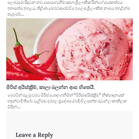
ලොවපුරා සිදුවන නව සොයාගැනීම් සඳහා ශ්‍රී ලාංකිකයින්ගේ දායකත්වය
ඉතාමත්ම ඉහළය. තිළිණ හෙට්ට්ආරච්චි ද එලෙස ශ්‍රී ලාංකික නාමය ඉහළින්ම
තැබූ පර්…
මිරිස් අයිස්ක්‍රීම්, කාලා බලන්න ආස හිතෙයි.
මෙරටින් පළමු වරට මිරිස් යොදා ගනිමින් “මිරිස් අයිස්ක්‍රීම්” නිෂ්පාදනයක්
හඳුන්වා දී තිබේ. වැලිමඩ දරගල ප්‍රදේශයේ පදිංචි ලසන්ත රුවන් ලංකාතිලක
විසින්…
Leave a Reply