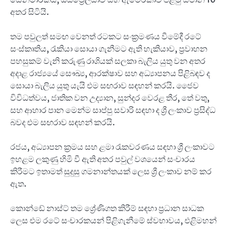
අතර සිටියි.
තම පවුලත් සමඟ වෙනත් රටකට සංක්‍රමණය වීමේදී රටේ
සංස්කෘතිය, රැකියා සොයා ගැනීමට ඇති හැකියාව, ප්‍රවාහන
පහසුකම් වැනි කරුණු රාශියක් සලකා බැලිය යුතු වන අතර
අදාළ රාජ්‍යයේ සෞඛ්‍ය, ආරක්ෂාව සහ අධ්‍යාපනය පිළිබඳව ද
සොයා බැලිය යුතු යැයි එම සඟරාව සඳහන් කරයි. ජෛව
විවිධත්වය, ජාතික වන උද්‍යාන, සුන්දර වෙරළ තීර, තේ වතු,
සහ ආහාර පාන මෙන්ම සාප්පු සවාරි සඳහා ද ශ්‍රී ලංකාව ප්‍රසිද්ධ
බවද එම සඟරාව සඳහන් කරයි.
රජය, අධ්‍යාපන ක්‍රමය සහ ළමා රැකවරණය සඳහා ශ්‍රී ලංකාවට
ඉහළම ලකුණු හිමි වී ඇති අතර පවුල් වශයෙන් සංචාරය
කිරීමට ඉතාමත් සුදුසු ගමනාන්තයක් ලෙස ශ්‍රී ලංකාව නම් කර
ඇත.
කොන්ඩේ නාස්ට් තම ශ්‍රේණිගත කිරීම් සඳහා ප්‍රධාන සාධක
ලෙස එම රටේ සංචාරකයන් පිළිගැනීමේ ස්වභාවය, එළිමහන්