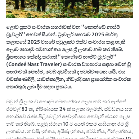
ලොව ප්‍රකට සංචාරක සඟරාවක් වන
‘‘
කොන්ඩේ නාස්ට්
ට්‍රැවලර්
’’
හෙවත් සී.එන්. ට්‍රැවලර් සඟරාව
2025
මාර්තු
කලාපයේ
2025
වසරේ පවුලකට එක්ව සංචාරය කළ හැකි
ලොව හොඳම ගමනාන්තය ලෙස ශ්‍රී ලංකාව නම් කර තිබේ.
බ්‍රිතාන්‍යය කේන්ද්‍ර කරගත්
‘‘
කොන්ඩේ නාස්ට් ට්‍රැවලර්
’’
(Condeé Nast Traveler)
සංචාරක ව්‍යාපාරය සඳහා වෙන් වූ
සඟරාවක් මෙන්ම
,
වෙබ් අඩවියක් ද පවත්වාගෙන යයි. එය
විචක්ෂණශීලී
,
යාවත්කාලීන
,
නිවැරදි සහ ප්‍රායෝගික සංචාරක
තොරතුරු ලබා දීම සඳහා ප්‍රකටය.
ඔවුන් ශ්‍රී ලංකාව හොඳම ගමනාන්තය ලෙස නම් කර ඇත්තේ
රටවල් 82 ක, නිර්ණායක 24 ක් සලකා බලමිනි. ස්වීඩනය සහ
නොර්වේ රාජ්‍ය පිළිවෙළින් දෙවැනි සහ තෙවැනි ස්ථාන ලෙස
නම් කර තිබේ. පළමු ස්ථාන 10 ට අයත් එකම ආසියානු රට ශ්‍රී
ලංකාවය. නවසීලන්තය, අයිස්ලන්තය, ජර්මනිය, ෆින්ලන්තය,
ඩෙන්මාර්කය, ඔස්ට්‍රේලියාව සහ ඇමෙරිකාව පළමු ස්ථාන 10