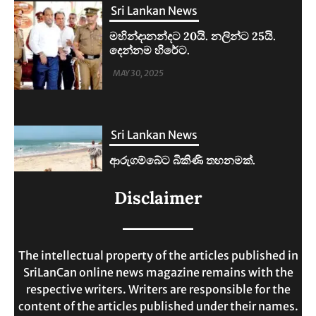
Sri Lankan News
ආරුගම්බේට බිකිණි තහනමක්.
MAY 30, 2025
Sri Lankan News
ලංකාවේ ජීවන වියදම දෙගුණයකින්
Disclaimer
ඉහළට.
MAY 30, 2025
The intellectual property of the articles published in
SriLanCan online news magazine remains with the
respective writers. Writers are responsible for the
content of the articles published under their names.