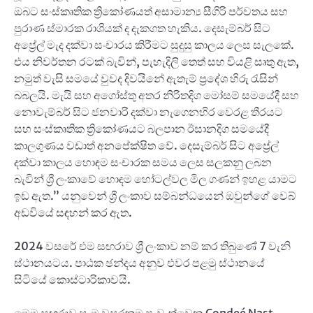
ඔබට සංස්කෘතික ත්‍රිකෝණයත් අසාමාන්‍ය සීගිරි පර්වතය සහ
පුරාණ ස්මාරක රාශියක් ද දැකගත හැකිය. දෙසැම්බර් සිට
අප්‍රේල් මැද දක්වා සංචාරය කිරීමට සුදුසු කාලය ලෙස සැලකේ.
එය නිවර්තන රටක් බැවින්, පැහැදිලි තෙත් සහ වියළි සෘතු ඇත,
නමුත් වැසි සමයේ වුවද දිවයිනේ ඇතැම් ප්‍රදේශ හිරු රැසින්
බබලයි. මැයි සහ අගෝස්තු අතර නිරිතදිග මෝසම් සමයේදී සහ
නොවැම්බර් සිට ජනවාරි දක්වා නැගෙනහිර වෙරළ තීරයට
සහ සංස්කෘතික ත්‍රිකෝණයට බලපාන ඊසානදිග සමයේදී
කාලගුණය වඩාත් අනපේක්ෂිත වේ. දෙසැම්බර් සිට අප්‍රේල්
දක්වා කාලය හොඳම සංචාරක සමය ලෙස සලකනු ලබන
බැවින් ශ්‍රී ලංකාවේ හොඳම හෝටල්වල මිල ගණන් ඉහළ යාමට
ඉඩ ඇත.” යනුවෙන් ශ්‍රී ලංකාව සම්බන්ධයෙන් ඔවුන්ගේ වෙබ්
අඩවියේ සඳහන් කර ඇත.
2024 වසරේ එම සඟරාව ශ්‍රී ලංකාව නම් කර තිබුණේ 7 වැනි
ස්ථානයටය. පාඨක ඡන්දය අනුව එවර පළමු ස්ථානයේ
සිටියේ කොස්ටාරිකාවයි.
මෙම සඟරාව සෑම වසරකම පැවැත්වෙන Condeé Nast