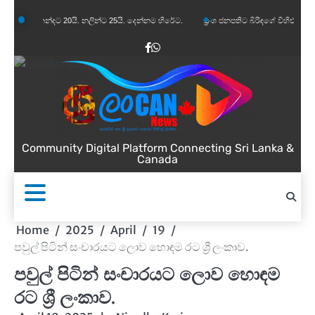
Skip
නන්දට 20යි. නලින්ට 25යි. දෙන්නම හිරේට.
ප්‍රංශ ජනපතිට බිරිඳගේ විහිළුවක්. විහිළුවදුරදිග 
to
content
Facebook
WhatsApp
Community Digital Platform Connecting Sri Lanka &
Canada
Home
2025
April
19
පවුල් පිටින් සංචාරයට ලොව හොඳම රට ශ්‍රී ලංකාව.
පවුල් පිටින් සංචාරයට ලොව හොඳම
රට ශ්‍රී ලංකාව.