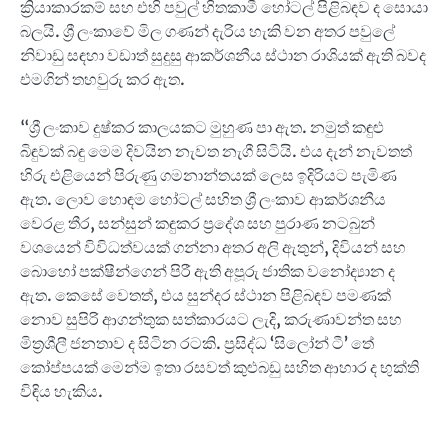
ක්‍රියාකාරකම් සහ එහි පවුල් හිතකාමී හෝටල් පිළිබඳව ද සොයා
බලයි. ශ්‍රී ලංකාවේ මිල ගණන් දැරිය හැකි වන අතර පවුලේ
නිවාඩු සඳහා වඩාත් සුදුසු ආකර්ශනීය ස්ථාන රාශියක් ඇති බවද
එමගින් තහවුරු කර ඇත.
“ශ්‍රී ලංකාව දුෂ්කර කාලයකට මුහුණ පා ඇත. නමුත් කඳුළු
බිඳුවක් බඳු මෙම දිවයින නැවත නැගී සිටියි. එය දැන් නැවතත්
හිරු එළියෙන් පිරුණු ගමනාන්තයක් ලෙස ඉදිරියට පැමිණ
ඇත. ලොව හොඳම හෝටල් සහිත ශ්‍රී ලංකාව ආකර්ශනීය
වෙරළ තීර, සන්සුන් කඳුකර ප්‍රදේශ සහ පුරාණ නටබුන්
වශයෙන් විවිධත්වයක් ගන්නා අතර අලි ඇතුන්, දිවියන් සහ
බොහෝ පක්ෂීන්ගෙන් පිරී ඇති අපූරු ජාතික වනෝද්‍යාන ද
ඇත. කෙසේ වෙතත්, එය සුන්දර ස්ථාන පිළිබඳව පමණක්
නොව සුපිරි ආගන්තුක සත්කාරයට ලැදි, කරුණාවන්ත සහ
මිත්‍රශීලී ජනතාව ද සිටින රටකි. ප්‍රසිද්ධ ‘සිලෝන් ටී’ තේ
කෝප්පයක් මෙන්ම ඉතා රසවත් කුළුබඩු සහිත ආහාර ද භුක්ති
විඳිය හැකිය.