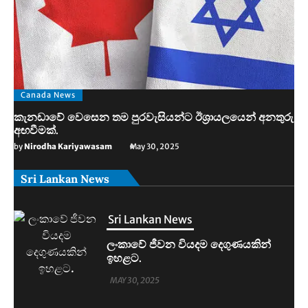
Canada News
කැනඩාවේ වෙසෙන තම පුරවැසියන්ට ඊශ්‍රායලයෙන් අනතුරු
අඟවීමක්.
by
Nirodha Kariyawasam
May 30, 2025
Sri Lankan News
Sri Lankan News
මහින්දානන්දට 20යි. නලින්ට 25යි.
දෙන්නම හිරේට.
MAY 30, 2025