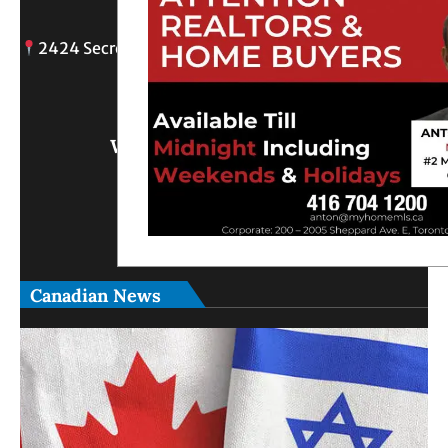
2424 Secreto drive, Oshawa, ON
info@
Write Us What You Think
Canadian News