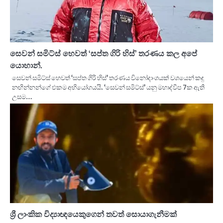
සෙවන් සමිට්ස් හෙවත් ‘සප්ත ගිරි හිස්’ තරණය කල අපේ
යොහාන්.
සෙවන් සමිට්ස් හෙවත් ‘සප්ත ගිරි හිස්’ තරණය විනෝදාංශයක් වශයෙන් කඳු
නඟින්නන්ගේ එකම අභියෝගයයි. ‘සෙවන් සමිට්ස්’ යනු මහාද්වීප 7ක ඇති
උසම…
ශ්‍රී ලාංකික විද්‍යාඥයෙකුගෙන් තවත් සොයාගැනීමක්