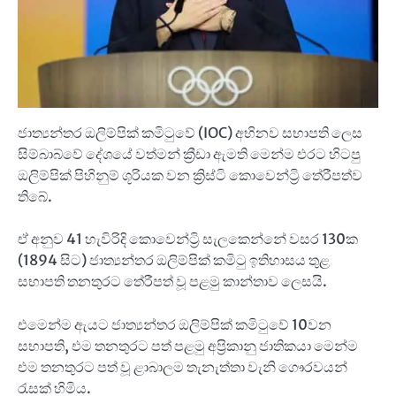
ජාත්‍යන්තර ඔලිම්පික් කමිටුවේ (IOC) අභිනව සභාපති ලෙස
සිම්බාබ්වේ දේශයේ වත්මන් ක්‍රීඩා ඇමති මෙන්ම එරට හිටපු
ඔලිම්පික් පිහිනුම් ශූරියක වන ක්‍රිස්ටි කොවෙන්ට්‍රි තේරීපත්ව
තිබේ.
ඒ අනුව 41 හැවිරිදි කොවෙන්ට්‍රි සැලකෙන්නේ වසර 130ක
(1894 සිට) ජාත්‍යන්තර ඔලිම්පික් කමිටු ඉතිහාසය තුළ
සභාපති තනතුරට තේරීපත් වූ පළමු කාන්තාව ලෙසයි.
එමෙන්ම ඇයට ජාත්‍යන්තර ඔලිම්පික් කමිටුවේ 10වන
සභාපති, එම තනතුරට පත් පළමු අප්‍රිකානු ජාතිකයා මෙන්ම
එම තනතුරට පත් වූ ළාබාලම තැනැත්තා වැනි ගෞරවයන්
රැසක් හිමිය.