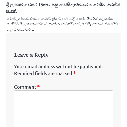
ශ්‍රී ලංකාවට වසර 15කට පසු නවසීලන්තයට එරෙහිව ටෙස්ට්
ජයක්.
නවසීලන්තයට එරෙහි ටෙස්ට් ක්‍රිකට් තරගාවලිය තරග 2ට 0ක් ලෙස ජය
ගැනීමට ශ්‍රී ලංකා කණ්ඩායම පසුගියදා සමත්විය.ඒ, නවසීලන්තයට එරෙහිව
ගාලු ජාත්‍යන්තර…
Leave a Reply
Your email address will not be published.
Required fields are marked
*
Comment
*