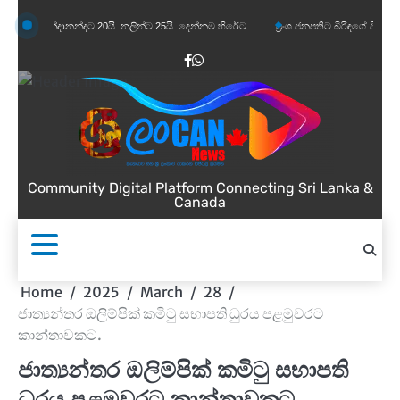
Skip
්දානන්දට 20යි. නලින්ට 25යි. දෙන්නම හිරේට.
ප්‍රංශ ජනපතිට බිරිඳගේ විහිළුවක්. විහිළුවදුර
to
content
Facebook
WhatsApp
Community Digital Platform Connecting Sri Lanka &
Canada
Home
2025
March
28
ජාත්‍යන්තර ඔලිම්පික් කමිටු සභාපති ධුරය පළමුවරට
කාන්තාවකට.
ජාත්‍යන්තර ඔලිම්පික් කමිටු සභාපති
ධුරය පළමුවරට කාන්තාවකට.