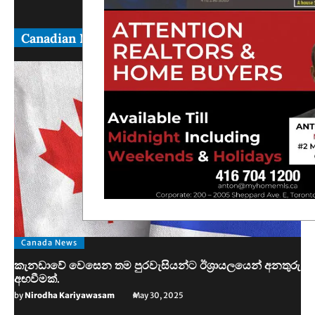
Canadian News
Canada News
කැනඩාවේ වෙසෙන තම පුරවැසියන්ට ඊශ්‍රායලයෙන් අනතුරු
අඟවීමක්.
by
Nirodha Kariyawasam
May 30, 2025