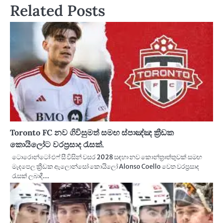
Related Posts
Toronto FC නව ගිවිසුමත් සමඟ ස්පාඤ්ඤ ක්‍රීඩක
කොයිලෝට වරප්‍රසාද රැසක්.
ටොරොන්ටෝ එෆ් සී විසින් වසර 2028 සඳහා නව කොන්ත්‍රාත්තුවක් සමඟ
මැදපෙල ක්‍රීඩක ඇලොන්සෝ කොයිලෝ Alonso Coello වෙත වරප්‍රසාද
රැසක් ලබාදී…