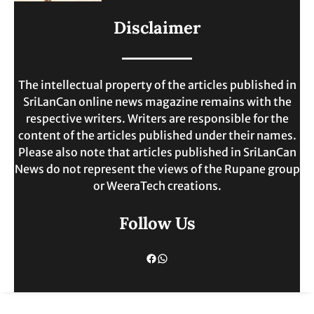
ලංකාවේ ජීවන වියදම දෙගුණයකින්
Disclaimer
ඉහළට.
MAY 30, 2025
The intellectual property of the articles published in
SriLanCan online news magazine remains with the
respective writers. Writers are responsible for the
content of the articles published under their names.
Please also note that articles published in SriLanCan
News do not represent the views of the Rupane group
or WeeraTech creations.
Follow Us
Facebook
WhatsApp