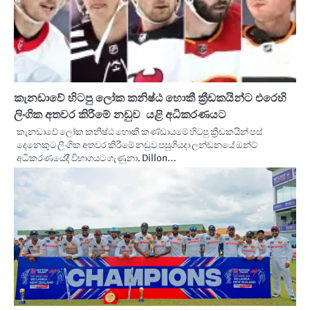
කැනඩාවේ හිටපු ලෝක කනිෂ්ඨ හොකී ක්‍රීඩකයින්ට එරෙහි
ලිංගික අතවර කිරීමේ නඩුව යළි අධිකරණයට
කැනඩාවේ ලෝක කනිෂ්ඨ හොකී කණ්ඩායමේ හිටපු ක්‍රීඩකයින් පස්
දෙනෙකුට ලිංගික අතවර කිරීමේ නඩුව පසුගියදා ලන්ඩනයේ ඔන්ට්
අධිකරණයේදී විභාගයට ගැණුනා. Dillon…