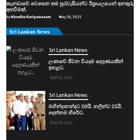
කැනඩාවේ වෙසෙන තම පුරවැසියන්ට ඊශ්‍රායලයෙන් අනතුරු
අඟවීමක්.
by
Nirodha Kariyawasam
May 30, 2025
Sri Lankan News
Sri Lankan News
මහින්දානන්දට 20යි. නලින්ට 25යි.
දෙන්නම හිරේට.
MAY 30, 2025
Sri Lankan News
ආරුගම්බේට බිකිණි තහනමක්.
MAY 30, 2025