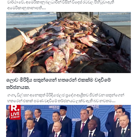
වාර්ථා වේ. අමෙරිකානු බලධාරීන් විසින් විදෙස් රටවල පිහිටුවා ඇති
අමෙරිකානු තානාපති…
ලොව මිරිදිය සතුන්ගෙන් හතරෙන් එකක්ම වඳවීමේ
තර්ජනයක.
ගංගා, විල් සහ අනෙකුත් මිරිදිය ජලජ ප්‍රදේශ ආශ්‍රිතව ජීවත් වන සතුන්ගෙන්
හතරෙන් එකක් පමණ වඳවීමේ තර්ජනයට ලක්ව ඇති බව නවතම…