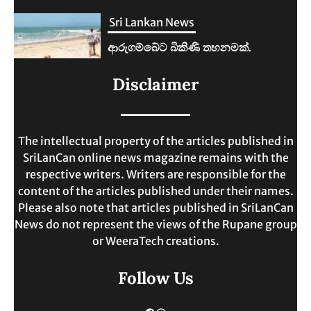
Sri Lankan News
ලංකාවේ ජීවන වියදම දෙගුණයකින්
Disclaimer
ඉහළට.
MAY 30, 2025
The intellectual property of the articles published in
SriLanCan online news magazine remains with the
respective writers. Writers are responsible for the
content of the articles published under their names.
Please also note that articles published in SriLanCan
News do not represent the views of the Rupane group
or WeeraTech creations.
Follow Us