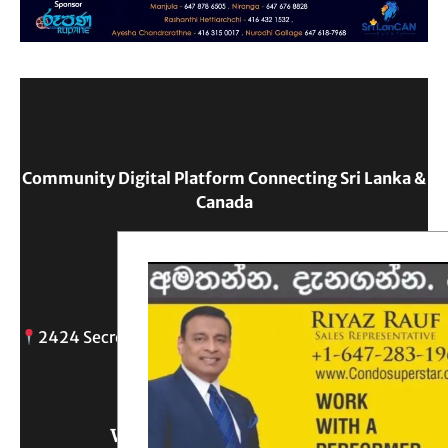
Community Digital Platform Connecting Sri Lanka &
Canada
Reach Out
2424 Secreto drive, Oshawa, ON
info@
Write Us What You Think