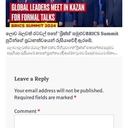
ලොව බලවත් රටවල් පහේ ‘බ්‍රික්ස්’ සමුළුවBRICS Summit
පුටින්ගේ ප්‍රධානත්වයෙන් රුසියාවේදී ඇරඹේ.
ලොව බලවත්ම රටවල් 5ක් එක්ව පිහිටුවා ගත් ‘බ්‍රික්ස්’ ජාත්‍යන්තර සමුළුව
පසුගියදා රුසියාවේ කසාන් ප්‍රාන්තයේදී ආරම්භ වූ බව විදෙස් මාධ්‍ය වාර්තා…
Leave a Reply
Your email address will not be published.
Required fields are marked
*
Comment
*