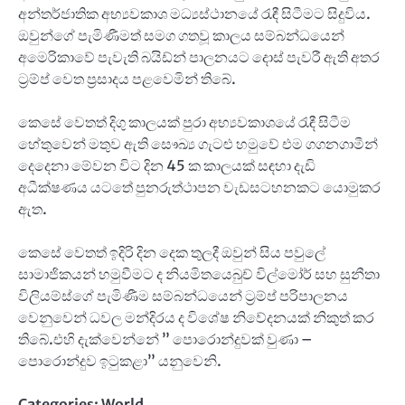
අන්තර්ජාතික අභ්‍යවකාශ මධ්‍යස්ථානයේ රැඳී සිටීමට සිදුවිය.
ඔවුන්ගේ පැමිණීමත් සමග ගතවූ කාලය සම්බන්ධයෙන්
අමෙරිකාවේ පැවැති බයිඩ්න් පාලනයට දොස් පැවරී ඇති අතර
ට්‍රම්ප් වෙත ප්‍රසාද‍ය පළවෙමින් තිබේ.
කෙසේ වෙතත් දිගු කාලයක් පුරා අභ්‍යවකාශයේ රැඳී සිටීම
හේතුවෙන් මතුව ඇති සෞඛ්‍ය ගැටළු හමුවේ එම ගගනගාමීන්
දෙදෙනා මේවන විට දින 45 ක කාලයක් සඳහා දැඩි
අධීක්ෂණය යටතේ පුනරුත්ථාපන වැඩසටහනකට යොමුකර
ඇත.
කෙසේ වෙතත් ඉදිරි දින දෙක තුලදී ඔවුන් සිය පවුලේ
සාමාජිකයන් හමුවීමට ද නියමිතය‍ෙබුච් විල්මෝර් සහ සුනීතා
විලියම්ස්ගේ පැමිණීම සම්බන්ධයෙන් ට්‍රම්ප් පරිපාලනය
වෙනුවෙන් ධවල මන්දිරය ද විශේෂ නිවේදනයක් නිකුත් කර
තිබේ.එහි දැක්වෙන්නේ ” පොරොන්දුවක් වුණා –
පොරොන්දුව ඉටුකළා” යනුවෙනි.
Categories:
World