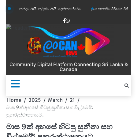
Skip
ානන්දට 20යි. නලින්ට 25යි. දෙන්නම හිරේට.
ප්‍රංශ ජනපතිට බිරිඳගේ විහිළුවක්. විහිළුවදුරදිග
to
content
Facebook
WhatsApp
Community Digital Platform Connecting Sri Lanka &
Canada
Home
2025
March
21
මාස 9ක් අහසේ හිටපු සුනීතා සහ විල්මෝර්
පුනරුත්ථාපනයට.
මාස 9ක් අහසේ හිටපු සුනීතා සහ
විල්මෝර් පුනරුත්ථාපනයට.