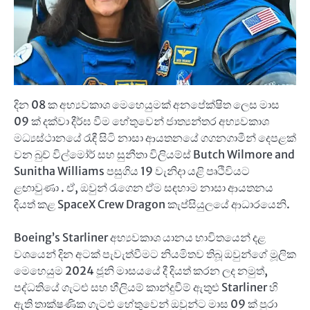
දින 08 ක අභ්‍යවකාශ මෙහෙයුමක් අනපේක්ෂිත ලෙස මාස
09 ක් දක්වා දීර්ඝ වීම හේතුවෙන් ජාත්‍යන්තර අභ්‍යවකාශ
මධ්‍යස්ථානයේ රැඳී සිටි නාසා ආයතනයේ ගගනගාමීන් දෙපළක්
වන බුච් විල්මෝර් සහ සුනීතා විලියම්ස් Butch Wilmore and
Sunitha Williams පසුගිය 19 වැනිදා යළි පෘථිවියට
ළඟාවුණා . ඒ, ඔවුන් රැගෙන ඒම සඳහාම නාසා ආයතනය
දියත් කළ SpaceX Crew Dragon කැප්සියුලයේ ආධාරයෙනි.
Boeing’s Starliner අභ්‍යවකාශ යානය භාවිතයෙන් දළ
වශයෙන් දින අටක් පැවැත්වීමට නියමිතව තිබූ ඔවුන්ගේ මූලික
මෙහෙයුම 2024 ජූනි මාසයයේ දී දියත් කරන ලද නමුත්,
පද්ධතියේ ගැටළු සහ හීලියම් කාන්දුවීම් ඇතුළු Starliner හි
ඇති තාක්ෂණික ගැටළු හේතුවෙන් ඔවුන්ට මාස 09 ක් පුරා