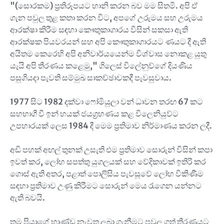
"(සොරකම) ප්‍රතිරූපයට හානි කරන බව මම සිතමි. අපි ඒ
ගැන පවුල තුළ කතා කරන විට, අපගේ උරුමය සහ උරුමය
ආරක්ෂා කිරීම සඳහා කෞතුකාගාරය විසින් සකසා ඇති
ආරක්ෂක පියවරයන් සහ අපි කෞතුකාගාරයට ණයට දී ඇති
අයිතම කෙරෙහි අපි අනිවාර්යයෙන්ම විශ්වාස නොකළ යුතු
යැයි අපි තීරණය කළෙමු," ගිලෙස් විලේනුව්ගේ දියණිය
පසුගියදා පැවති සම්මුඛ සාකච්ඡාවකදී පැවසුවාය.
1977 සිට 1982 දක්වා ෆෝමියුලා වන් ධාවන තරඟ 67 කට
සහභාගී වී ඉන් හයක් ජයග්‍රහණය කළ විලෙනියුව්ට
උපහාරයක් ලෙස 1984 දී මෙම ප්‍රතිමාව නිර්මාණය කරන ලදී.
අඩි පහක් අඟල් තුනක් උසැති එම ප්‍රතිමාව සොරුන් විසින් කපා
ඉවත් කර, ලෝහ සපත්තු යුගලයක් සහ වේදිකාවක් ඉතිරි කර
ගොස් ඇති අතර, පළාත් පොලිසිය පැවසූවේ ලෝහ විකිණීම
සඳහා ප්‍රතිමාව උණු කිරීමට සොරුන් මෙය රැගෙන යන්නට
ඇති බවයි.
තම පියාගේ භාණ්ඩ නැවත ලබා ගැනීමට පවුල ගත් තීරණයට