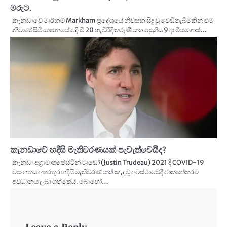
මරුට.
කැනඩාවේ මාර්කම් Markham ප්‍රදේශයේ නිවසක සිදු වූ වෙඩිතැබීමකින් එම
නිවසේ සිටි යාපනයේ පදිංචි 20 හැවිරිදි තරුණියක පසුගිය 9 දා මියගොස්…
කැනඩාවේ හදිසි මැතිවරණයක් පැවැත්වෙයිද?
කැනඩා අග්‍රාමාත්‍ය ජස්ටින් ටෘඩෝ (Justin Trudeau) 2021 දී COVID-19
වසංගතය අතරතුර හදිසි මැතිවරණයක් කැඳවූ අවස්ථාවේදී ජාත්‍යන්තරව
අවධානය ලබා ගත්තේය. බොහෝ…
Leave a Reply