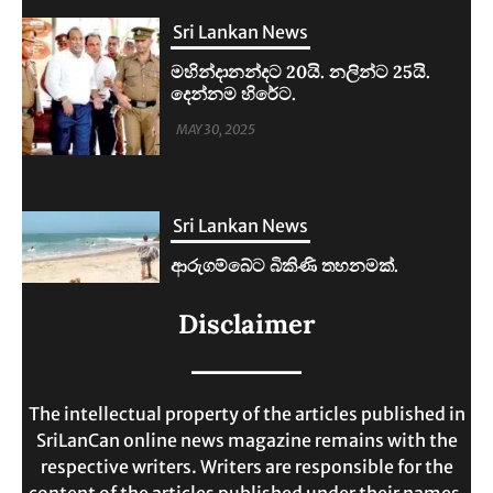
Sri Lankan News
ආරුගම්බේට බිකිණි තහනමක්.
MAY 30, 2025
Sri Lankan News
ලංකාවේ ජීවන වියදම දෙගුණයකින්
Disclaimer
ඉහළට.
MAY 30, 2025
The intellectual property of the articles published in
SriLanCan online news magazine remains with the
respective writers. Writers are responsible for the