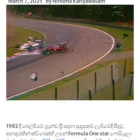
March 7, 2025
by
Nirodha Kariyawasam
1982 දී බෙල්ජියම් ග්‍රෑන්ඩ් ප්‍රී සඳහා සුදුසුකම් ලැබීමේදී සිදුවූ
අනතුරකින් ක්විබෙක්හි උපන් Formula One star ෆෝමියුලා