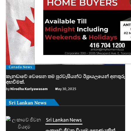
Canada News
කැනඩාවේ වෙසෙන තම පුරවැසියන්ට ඊශ්‍රායලයෙන් අනතුරු
අඟවීමක්.
by
Nirodha Kariyawasam
May 30, 2025
Sri Lankan News
Sri Lankan News
මහින්දානන්දට 20යි. නලින්ට 25යි.