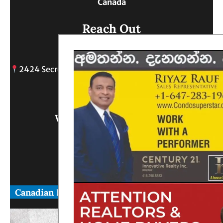
Canada
Reach Out
2424 Secreto drive, Oshawa, ON
info@
Write Us What You Think
Canadian News