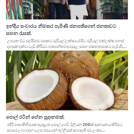
ඉන්දීය සංචාරය නිමකර පැමිණි ජනපතිගෙන් ජනතාවට
සහන රැසක්.
උපයන විට බදු සීමාව මසකට රුපියල් ලක්ෂයේ සිට රුපියල් එක්ලක්ෂ පනස්
දහසක් දක්වා වැඩි කිරීමට ජාත්‍යන්තර අරමුදල සමඟ එකඟතාවකට පැමිණි…
පොල් රටින් ගේන සූදානමක්.
ඉදිරි මාස කිහිපයක ඇතුළත පොල් ගෙඩි මිලියන 200ක් ආනයනය කිරීමට
අවසර ලබා දෙන ලෙස රජයෙන් ඉල්ලීමක් කර ඇති බව ලංකා…