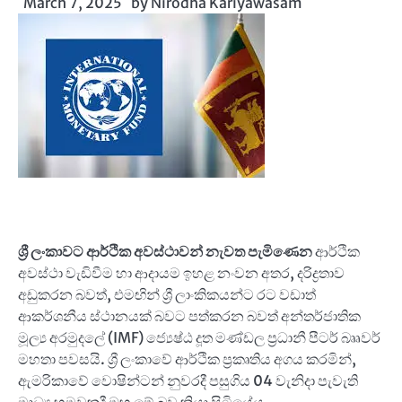
March 7, 2025
by
Nirodha Kariyawasam
ශ්‍රී ලංකාවට ආර්ථික අවස්ථාවන් නැවත පැමිණෙන
ආර්ථික
අවස්ථා වැඩිවීම හා ආදායම ඉහළ නංවන අතර, දරිද්‍රතාව
අඩුකරන බවත්, එමඟින් ශ්‍රී ලාංකිකයන්ට රට වඩාත්
ආකර්ශනීය ස්ථානයක් බවට පත්කරන බවත් අන්තර්ජාතික
මූල්‍ය අරමුදලේ (IMF) ජ්‍යෙෂ්ඨ දූත මණ්ඩල ප්‍රධානී පීටර් බෲවර්
මහතා පවසයි. ශ්‍රී ලංකාවේ ආර්ථික ප්‍රකෘතිය අගය කරමින්,
ඇමරිකාවේ වොෂින්ටන් නුවරදී පසුගිය 04 වැනිදා පැවැති