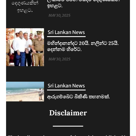
දෙන්නම හිරේට.
MAY 30, 2025
Sri Lankan News
ආරුගම්බේට බිකිණි තහනමක්.
MAY 30, 2025
Sri Lankan News
ලංකාවේ ජීවන වියදම දෙගුණයකින්
Disclaimer
ඉහළට.
MAY 30, 2025