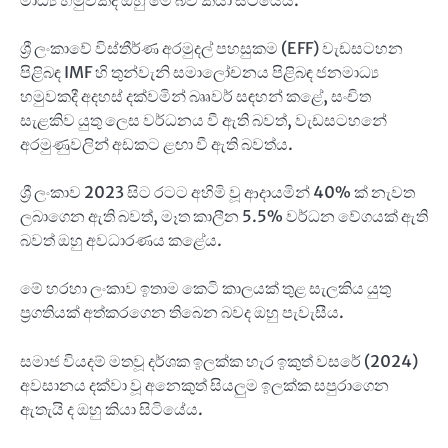
මාධ්‍ය හමුවකදී ඔහු මේ බව කියා සිටියේය.
ශ්‍රී ලංකාවේ විස්තීර්ණ අරමුදල් පහසුකම (EFF) වැඩසටහන
පිළිබඳ IMF හි තුන්වැනි සමාලෝචනය පිළිබඳ ජනමාධ්‍ය
හමුවකදී අදහස් දක්වමින් බෲවර් සඳහන් කළේ, සංචිත
සැළකිව යුතු ලෙස වර්ධනය වී ඇති බවත්, වැඩසටහනේ
අරමුණුවලින් අඩකට ළඟා වී ඇති බවත්ය.
ශ්‍රී ලංකාව 2023 සිට රටට අහිමි වූ ආදායමින් 40% ක් නැවත
ලබාගෙන ඇති බවත්, මෑත කාලීන 5.5% වර්ධන වේගයක් ඇති
බවත් ඔහු අවධාරණය කළේය.
මේ හරහා ලංකාව ඉතාම කෙටි කාලයක් තුළ සැලකිය යුතු
ප්‍රගතියක් අත්කරගෙන තිබෙන බවද ඔහු පැවැසීය.
සමාජ වියදම් මතවූ දර්ශක ඉලක්ක හැර ඉකුත් වසරේ (2024)
අවසානය දක්වා වූ අනෙකුත් සියලුම ඉලක්ක සපුරාගෙන
ඇතැයි ද ඔහු කියා සිටියේය.