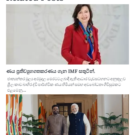
ණය ප්‍රතිව්‍යුහගතකරණය ගැන IMF සතුටින්.
ජාත්‍යන්තර මූල්‍ය අරමුදල මෙරටට ලබාදී ඇති ආධාර වැඩසටහනට අනුකූලව
ශ්‍රී ලංකාව බාහිර ද්වි පාර්ශ්වික ණය හිමියන් සමඟ අවබෝධතා ගිවිසුමකට
එළඹෙනු…