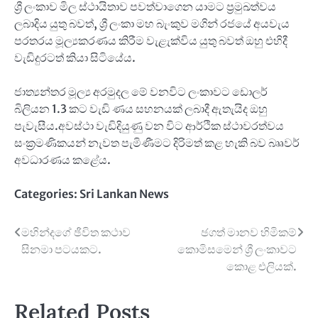
ශ්‍රී ලංකාව මිල ස්ථායිතාව පවත්වාගෙන යාමට ප්‍රමුඛත්වය
ලබාදිය යුතු බවත්, ශ්‍රී ලංකා මහ බැංකුව මගින් රජයේ අයවැය
පරතරය මූල්‍යකරණය කිරීම වැළැක්විය යුතු බවත් ඔහු එහිදී
වැඩිදුරටත් කියා සිටියේය.
ජාත්‍යන්තර මූල්‍ය අරමුදල මේ වනවිට ලංකාවට ඩොලර්
බිලියන 1.3 කට වැඩි ණය සහනයක් ලබාදී ඇතැයිද ඔහු
පැවැසීය.අවස්ථා වැඩිදියුණු වන විට ආර්ථික ස්ථාවරත්වය
සංක්‍රමණිකයන් නැවත පැමිණීමට දිරිමත් කළ හැකි බව බෲවර්
අවධාරණය කළේය.
Categories:
Sri Lankan News
Post
මහින්දගේ ඡීවිත කථාව
ඡගත් මානව හිමිකම්
සිනමා පටයකට.
කොමිසමෙන් ශ්‍රී ලංකාවට
navigation
කොළ එලියක්.
Related Posts