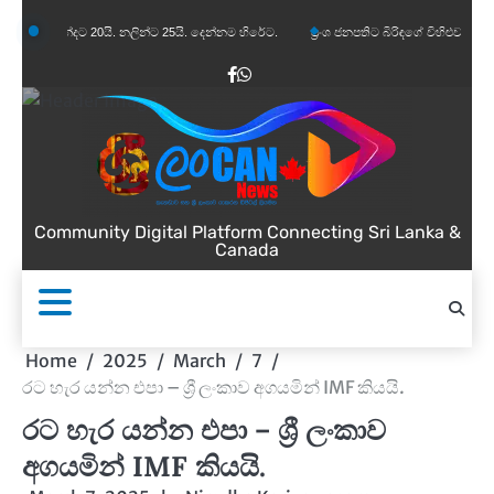
Skip
නන්දට 20යි. නලින්ට 25යි. දෙන්නම හිරේට.
ප්‍රංශ ජනපතිට බිරිඳගේ විහිළුවක්. විහිළුවදුරදිග ය
to
content
Facebook
WhatsApp
Community Digital Platform Connecting Sri Lanka &
Canada
Home
2025
March
7
රට හැර යන්න එපා – ශ්‍රී ලංකාව අගයමින් IMF කියයි.
රට හැර යන්න එපා – ශ්‍රී ලංකාව
අගයමින් IMF කියයි.