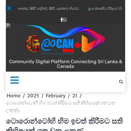
Skip
න්දානන්දට 20යි. නලින්ට 25යි. දෙන්නම හිරේට.
ප්‍රංශ ජනපතිට බිරිඳගේ විහිළුවක්. විහිළුවදු
to
content
Facebook
WhatsApp
Community Digital Platform Connecting Sri Lanka &
Canada
Home
2025
February
21
ටොරොන්ටෝහි හිම ඉවත් කිරීමට සති කිහිපයක් ගත වන
ලකුණු.
ටොරොන්ටෝහි හිම ඉවත් කිරීමට සති
කිහිපයක් ගත වන ලකුණු.