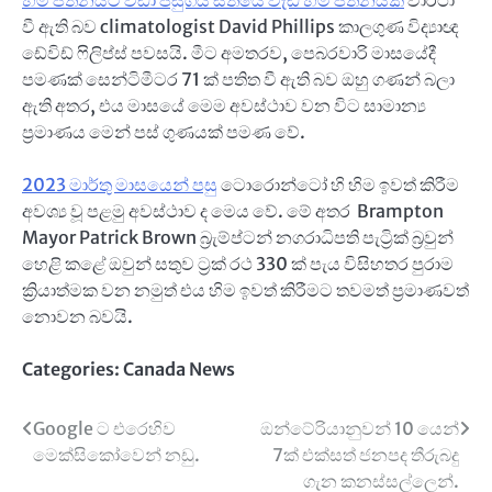
වී ඇති බව climatologist David Phillips කාලගුණ විද්‍යාඥ
ඩේවිඩ් ෆිලිප්ස් පවසයි. මීට අමතරව, පෙබරවාරි මාසයේදී
පමණක් සෙන්ටිමීටර 71 ක් පතිත වී ඇති බව ඔහු ගණන් බලා
ඇති අතර, එය මාසයේ මෙම අවස්ථාව වන විට සාමාන්‍ය
ප්‍රමාණය මෙන් පස් ගුණයක් පමණ වේ.
2023 මාර්තු මාසයෙන් පසු
ටොරොන්ටෝ හි හිම ඉවත් කිරීම
අවශ්‍ය වූ පළමු අවස්ථාව ද මෙය වේ. මේ අතර Brampton
Mayor Patrick Brown බ්‍රැම්ප්ටන් නගරාධිපති පැට්‍රික් බ්‍රවුන්
හෙළි කළේ ඔවුන් සතුව ට්‍රක් රථ 330 ක් පැය විසිහතර පුරාම
ක්‍රියාත්මක වන නමුත් එය හිම ඉවත් කිරීමට තවමත් ප්‍රමාණවත්
නොවන බවයි.
Categories:
Canada News
Post
Google ට එරෙහිව
ඔන්ටේරියානුවන් 10 යෙන්
මෙක්සිකෝවෙන් නඩු.
7ක් එක්සත් ජනපද තීරුබදු
navigation
ගැන කනස්සල්ලෙන්.