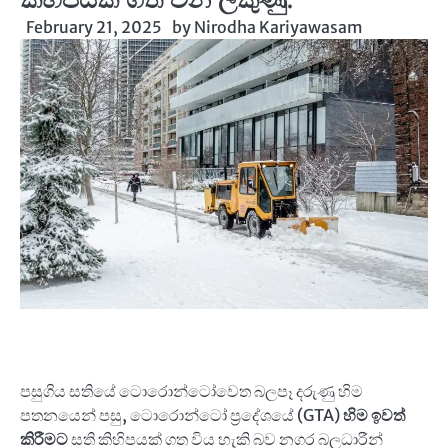
February 21, 2025
by
Nirodha Kariyawasam
පසුගිය සතියේ ටොරොන්ටෝවෙත බලපෑ දරුණු හිම
පතනයෙන් පසු, ටොරොන්ටෝ ප්‍රදේශයේ (GTA)
හිම ඉවත්
කිරීමට
සති කිහිපයක් ගත විය හැකි බව නගර බලධාරීන්