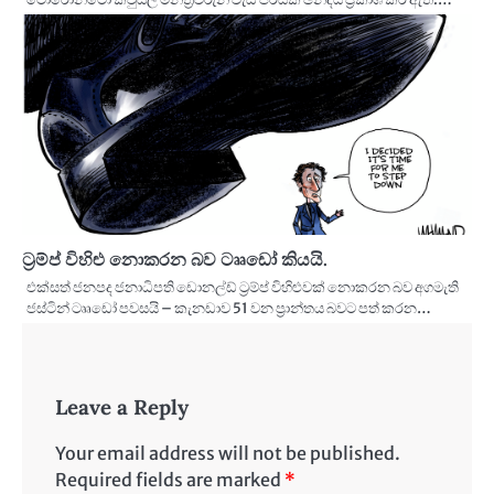
ට්‍රම්ප් විහිළු නොකරන බව ටෲඩෝ කියයි.
එක්සත් ජනපද ජනාධිපති ඩොනල්ඩ් ට්‍රම්ප් විහිළුවක් නොකරන බව අගමැති
ජස්ටින් ටෲඩෝ පවසයි – කැනඩාව 51 වන ප්‍රාන්තය බවට පත් කරන…
Leave a Reply
Your email address will not be published.
Required fields are marked
*