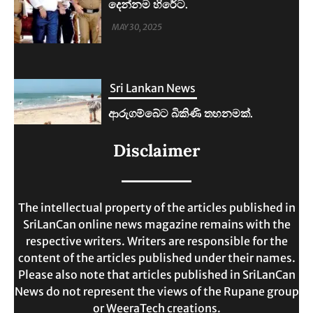
ආරුගම්බේට බිකිණි තහනමක්.
MAY 30, 2025
Sri Lankan News
ලංකාවේ ජීවන වියදම දෙගුණයකින්
Disclaimer
ඉහළට.
MAY 30, 2025
The intellectual property of the articles published in
SriLanCan online news magazine remains with the
respective writers. Writers are responsible for the
content of the articles published under their names.
Please also note that articles published in SriLanCan
News do not represent the views of the Rupane group
or WeeraTech creations.