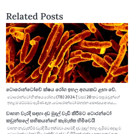
Related Posts
ටොරොන්ටෝවේ ක්ෂය රෝග ඉහල අගයකට ළඟා වේ.
ටොරොන්ටෝ හි ක්ෂය රෝගය (TB) 2024 දී වසර 20 කට පසු ඔවුන්ගේ
ඉහළම මට්ටමට පැමිණ ඇත .ටොරොන්ටෝ මහජන සෞඛ්‍යය අංශය…
වාහන වැරදි සඳහා දඩ මුදල් වැඩි කිරීමට ටොරන්ටෝ
කවුන්සලේ සභිකයන්ගේ කැමැත්ත හිමිවෙයි
වාහන නැවැත්වීම් වැරදි සීය ඉක්මවා යාමේදී දඩ මුදල් ඉහල දැමීමට අදාළව
ටොරොන්ටෝ කවුසිල මන්ත්‍රීවරුන් වැඩි පිරිසක් ඡන්දය ප්‍රකාශ කර ඇත.…