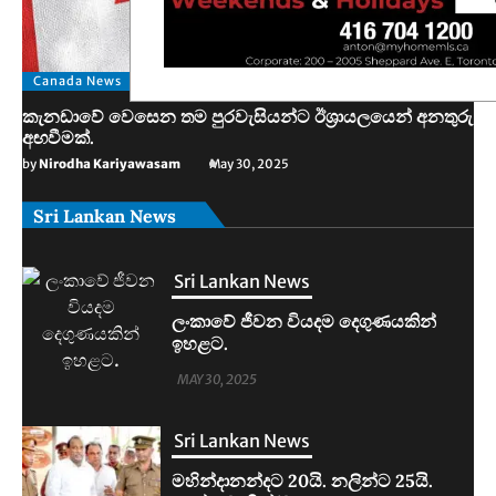
Canada News
කැනඩාවේ වෙසෙන තම පුරවැසියන්ට ඊශ්‍රායලයෙන් අනතුරු
Sri Lankan News
අඟවීමක්.
ලංකාවේ ජීවන වියදම දෙගුණයකින්
by
Nirodha Kariyawasam
May 30, 2025
ඉහළට.
Sri Lankan News
MAY 30, 2025
Sri Lankan News
මහින්දානන්දට 20යි. නලින්ට 25යි.
දෙන්නම හිරේට.
MAY 30, 2025
Sri Lankan News