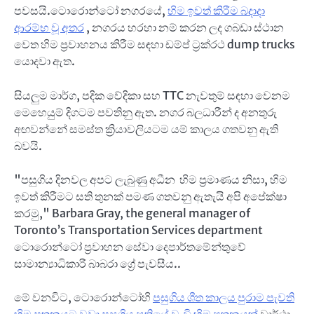
පවසයි.ටොරොන්ටෝ නගරයේ,
හිම ඉවත් කිරීම බදාදා
ආරම්භ වූ අතර
, නගරය හරහා නම් කරන ලද ගබඩා ස්ථාන
වෙත හිම ප්‍රවාහනය කිරීම සඳහා ඩම්ප් ට්‍රක්රථ dump trucks
යොදවා ඇත.
සියලුම මාර්ග, පදික වේදිකා සහ TTC නැවතුම් සඳහා වෙනම
මෙහෙයුම් දිගටම පවතිනු ඇත. නගර බලධාරීන් ද අනතුරු
අඟවන්නේ සමස්ත ක්‍රියාවලියටම යම් කාලය ගතවනු ඇති
බවයි.
"පසුගිය දිනවල අපට ලැබුණු අධීන හිම ප්‍රමාණය නිසා, හිම
ඉවත් කිරීමට සති තුනක් පමණ ගතවනු ඇතැයි අපි අපේක්ෂා
කරමු," Barbara Gray, the general manager of
Toronto’s Transportation Services department
ටොරොන්ටෝ ප්‍රවාහන සේවා දෙපාර්තමේන්තුවේ
සාමාන්‍යාධිකාරී බාබරා ග්‍රේ පැවසීය..
මේ වනවිට, ටොරොන්ටෝහි
පසුගිය ශීත කාලය පුරාම පැවති
හිම පතනයට වඩා පසුගිය සතියේ වැඩි හිම පතනයක්
වාර්ථා