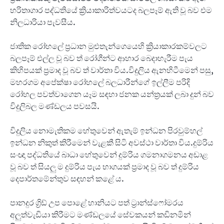
හරිතාගාර පද්ධතියේ ක්‍රියාකාරිත්වයටද බලපෑම් ඇති වූ බව එම
නිලධාරියා පැවසීය.
ජාතික රෝහලේ ප්‍රධාන මුළුතැන්ගෙයෙහි ක්‍රියාකාරකම්වලට
බලපෑම් එල්ල වූ බව ත් රෝගීන්ට ආහාර බෙදාහැරීම පැය
කිහිපයක් ප්‍රමාද වූ බව ත් වාර්තා විය.විදුලිය ඇනහිටීමෙන් පසු,
මහරගම අපේක්ෂා රෝහලේ බලධාරීන්ගේ ඉල්ලීම පරිදි
රෝහල පවත්වාගෙන යෑම සඳහා ජනක යන්ත්‍රයක් ලබා දුන් බව
විදුලිබල මණ්ඩලය පවසයි.
විදුලිය නොමැතිකම හේතුවෙන් ඇතැම් ඉන්ධන පිරවුම්හල්
ඉන්ධන නිකුත් කිරීමෙන් වැළකී සිටි අවස්ථා වාර්තා විය.දුම්රිය
සංඥා පද්ධතියේ බාධා හේතුවෙන් දුම්රිය ගමනාගමනය අඩාළ
වූ බව ත් සියලු ම දුම්රිය පැය භාගයක් ප්‍රමාද වූ බව ත් දුම්රිය
දෙපාර්තමේන්තුව සඳහන් කළේ ය.
පානදුර ග්‍රිඩ් උප පොළේ හානියට පත් ට්‍රාන්ස්ෆෝමරය
අලුත්වැඩියා කිරීමට මණ්ඩලයේ සේවකයන් කඩිනමින්