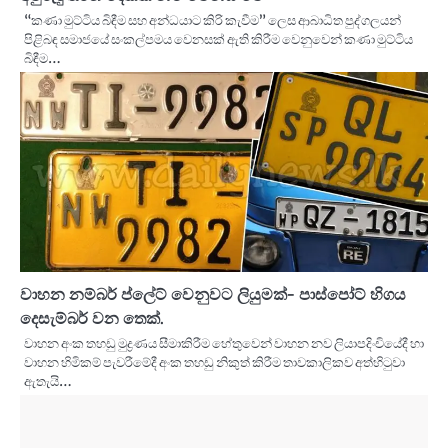
“කණා මුට්ටිය බිඳීම සහ අන්ධයාට කිරි කැවීම” ලෙස ආබාධිත පුද්ගලයන්
පිළිබඳ සමාජයේ සංකල්පමය වෙනසක් ඇති කිරීම වෙනුවෙන් කණා මුට්ටිය
බිඳීම…
වාහන නම්බර් ප්ලේට් වෙනුවට ලියුමක්- පාස්පෝට් හිගය
‍දෙසැම්බර් වන තෙක්.
වාහන අංක තහඩු මුද්‍රණය සීමාකිරීම හේතුවෙන් වාහන නව ලියාපදිංචියේදී හා
වාහන හිමිකම් පැවරීමේදී අංක තහඩු නිකුත් කිරීම තාවකාලිකව අත්හිටුවා
ඇතැයි…