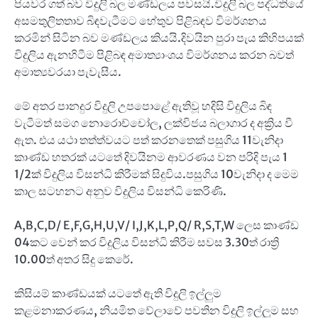
පියවර ගත් බව විදුලි බල මණ්ඩලය පවසයි.විදුලි බල පද්ධතියේ
අසමතුලිතතාව බිඳවැටීමට හේතුව පිළිබඳව විමර්ශනය
කරමින් සිටින බව මණ්ඩලය කියයි.දිවයින පුරා පැය කිහිපයක්
විදුලිය ඇනහිටීම පිළිබඳ අමාත්‍යාංශය විමර්ශනය කරන බවත්
අමාත්‍යවරයා පැවැසීය.
මේ අතර පානදුර විදුලි උපපොළේ ඇතිවූ හදිසි විදුලිය බිඳ
වැටීමත් සමග නොරොච්චෝල, ලක්විජය බලාගාර ද අක්‍රිය වී
ඇත. එය යථා තත්ත්වයට පත් කරනතෙක් පසුගිය 11වැනිදා
කාණ්ඩ හතරක් යටතේ දිවයිනම ආවරණය වන පරිදි පැය 1
1/2ක් විදුලිය විසන්ධි කිරීමක් සිදුවිය.පසුගිය 10වැනිදා ද මෙම
කාල සටහනට අනුව විදුලිය විසන්ධි කෙරිණි.
A,B,C,D/ E,F,G,H,U,V/ I,J,K,L,P,Q/ R,S,T,W ලෙස කාණ්ඩ
04කට වෙන් කර විදුලිය විසන්ධි කිරීම සවස 3.30ත් රාත්‍රි
10.00ත් අතර සිදු කෙරේ.
කිසියම් කාණ්ඩයක් යටතේ ඇති විදුලි ඉල්ලුම
කළමනාකරණය, නියමිත වේලාවේ පවතින විදුලි ඉල්ලුම සහ