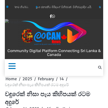
Skip
ම හිරේට.
ප්‍රංශ ජනපතිට බිරිඳගේ විහිළුවක්. විහිළුවදුරදිග යයි.
කැනඩාවේ වෙසෙන තම පු
to
content
Facebook
WhatsApp
Community Digital Platform Connecting Sri Lanka &
Canada
Home
2025
February
14
වඳුරෙක් නිසා පැය කිහිපයක් රටම අදුරේ
වඳුරෙක් නිසා පැය කිහිපයක් රටම
අදුරේ