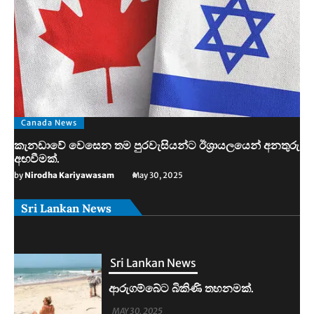
Canada News
කැනඩාවේ වෙසෙන තම පුරවැසියන්ට ඊශ්‍රායලයෙන් අනතුරු
අඟවීමක්.
by
Nirodha Kariyawasam
May 30, 2025
Sri Lankan News
Sri Lankan News
ආරුගම්බේට බිකිණි තහනමක්.
MAY 30, 2025