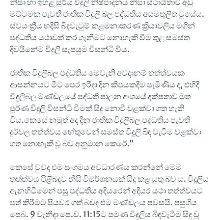
නිසා හා ඉහළ සූර්ය විදුලි නිෂ්පාදනය නිසා ස්ථායිතාව අඩු
මට්ටමක පැවති ජාතික විදුලි බල පද්ධතිය අසමතුලිත වූයේය.
ස්වයංක්‍රීය හදිසි බිඳවැටුම් කළමනාකරණ ක්‍රියාවලිය මගින්
පද්ධතිය යථාවත් කර ගැනීමට නොහැකි වීම තුළ සමස්ත
දිවයිනේම විදුලි සැපයුම විසන්ධි විය.
ජාතික විදුලිබල පද්ධතිය මෙවැනි අවදානම් තත්ත්වයක
ආසන්නයට මීට පෙර ඉරිදා දින කීපයකදීම පැමිණිය ද, එහිදී
විදුලිබල මණ්ඩලයේ පද්ධති පාලන අංශයේ දක්ෂතාව මත
පූර්ණ විදුලි විසන්ධි වීමක් සිදු නොවී වළක්වා ගත හැකි
විය.කෙසේ නමුත් අද දින ජාතික විදුලිබල පද්ධතිය පැවති
දුර්වල තත්ත්වය හේතුවෙන් සමස්ත විදුලි බිඳ වැටීම වළක්වා
ගත නොහැකි වූ බව අනුමාන කෙරේ.”
කෙසේ වුවද එම සංගමය අවධාරණය කරන්නේ මෙම
තත්ත්වය පිළිබඳව නිසි විමර්ශනයක් සිදු කළ යුතු බව ය. විදුලිය
ඇනහිටීමෙන් පසු පද්ධතිය අදියරෙන් අදියර යථා තත්ත්වයට
පත් කිරීමට පියවර ගත් බවද එම මණ්ඩලය පවසයි. පසුගිය
පෙබ. 9 වැනිදා පෙ.ව. 11:15ට පමණ විදුලිය බිඳවැටීම සිදු වූ