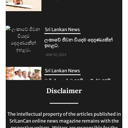
Sri Lankan News
ලංකාවේ ජීවන වියදම දෙගුණයකින්
ඉහළට.
MAY 30, 2025
Sri Lankan News
මහින්දානන්දට 20යි. නලින්ට 25යි.
දෙන්නම හිරේට.
Disclaimer
MAY 30, 2025
The intellectual property of the articles published in
SriLanCan online news magazine remains with the
respective writers. Writers are responsible for the