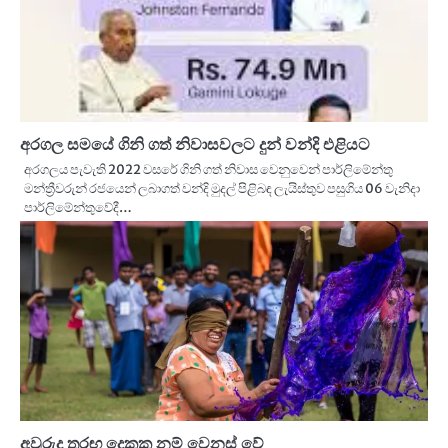
අරගල සමයේ ගිනි ගත් නිවාසවලට දුන් වන්දි එළියට
අරගලය පැවැති 2022 වසරේ ගිනි ගත් නිවාස වෙනුවෙන් පාර්ලිමේන්තු
මන්ත්‍රීවරුන් රජයෙන් ලබාගත් වන්දි මුදල් පිළිබඳ ලැයිස්තුව පසුගිය 06 වැනිදා
පාර්ලිමේන්තුවේදී…
අවුරුදු තරඟ දෙකක නම් වෙනස් වේ