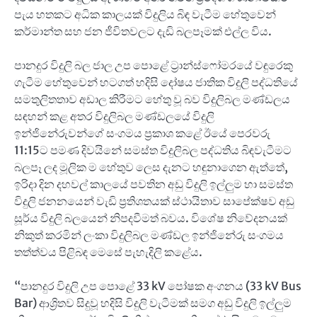
පැය හතකට අධික කාලයක් විදුලිය බිඳ වැටීම හේතුවෙන්
කර්මාන්ත සහ ජන ජීවිතවලට දැඩි බලපෑමක් එල්ල විය.
පානදුර විදුලි බල ජාල උප පොළේ ට්‍රාන්ස්ෆෝමරයේ වඳුරෙකු
ගැටීම හේතුවෙන් හටගත් හදිසි දෝෂය ජාතික විදුලි පද්ධතියේ
සමතුලිතතාව අඩාල කිරීමට හේතු වූ බව විදුලිබල මණ්ඩලය
සඳහන් කළ අතර විදුලිබල මණ්ඩලයේ විදුලි
ඉන්ජිනේරුවන්ගේ සංගමය ප්‍රකාශ කළේ ඊයේ පෙරවරු
11:15ට පමණ දිවයිනේ සමස්ත විදුලිබල පද්ධතිය බිඳවැටීමට
බලපෑ ලද මූලික ම හේතුව ලෙස දැනට හඳුනාගෙන ඇත්තේ,
ඉරිදා දින දහවල් කාලයේ පවතින අඩු විදුලි ඉල්ලුම හා සමස්ත
විදුලි ජනනයෙන් වැඩි ප්‍රතිශතයක් ස්ථායිතාව සාපේක්ෂව අඩු
සූර්ය විදුලි බලයෙන් නිපදවීමත් බවය. විශේෂ නිවේදනයක්
නිකුත් කරමින් ලංකා විදුලිබල මණ්ඩල ඉන්ජිනේරු සංගමය
තත්ත්වය පිළිබඳ මෙසේ පැහැදිලි කළේය.
“පානදුර විදුලි උප පොළේ 33 kV පෝෂක අංගනය (33 kV Bus
Bar) ආශ්‍රිතව සිදුවූ හදිසි විදුලි වැටීමක් සමග අඩු විදුලි ඉල්ලුම