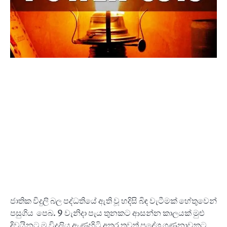
ජාතික විදුලි බල පද්ධතියේ ඇති වූ හදිසි බිඳ වැටීමක් හේතුවෙන්
පසුගිය පෙබ. 9 වැනිදා පැය තුනකට ආසන්න කාලයක් මුළු
දිවයිනට ම විදුලිය ඇණහිටි අතර තවත් ප්‍රදේශ ගණනාවකට