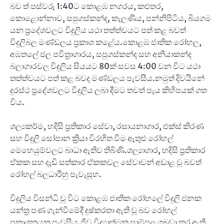
බව ත් පස්වරු 1:40ට කොළඹ නගරය, කළුතර,
කොළොන්නාව, සපුගස්කන්ද, කැලණිය, පන්නිපිටිය, බියගම
යන ප්‍රදේශවලට විදුලිය යථා තත්ත්වයට පත් කළ බවත්
විදුලිබල මණ්ඩලය ප්‍රකාශ කළේය.කොළඹ ජාතික රෝහල,
අඹතලේ ජල පවිත්‍රාගාරය, සපුගස්කන්ද සහ අනියාකන්ද
බලාගාරවල විදුලිය සියයට 80ක් සවස 4:00 වන විට යථා
තත්ත්වයට පත් කළ බවද මණ්ඩලය පැවසීය.නමුත් දිවයිනේ
දුරස්ථ ප්‍රදේශවලට විදුලිය ලබා දීමට තවත් පැය කිහිපයක් ගත
විය.
ශල්‍යකර්ම, හදිසි ප්‍රතිකාර සේවා, රසායනාගාර, එක්ස් කිරණ
සහ විදුලි සෝපාන ක්‍රියා විරහිත වීම ඇතුළු රෝහල්
මෙහෙයුම්වලට බාධා ඇතිව තිබිණි.ශල්‍යාගාර, හදිසි ප්‍රතිකාර
ඒකක සහ දැඩි සත්කාර ඒකකවල සේවාවන් අඩාළ වූ බවත්
රෝහල් බලධාරීහු පැවැසූහ.
විදුලිය විසන්ධි වූ විට කොළඹ ජාතික රෝහලේ විදුලි ජනක
යන්ත්‍ර පණ ගැන්වීමේදී දුෂ්කරතා ඇති වූ බව රෝහල්
ප්‍රකාශකයකු පැවසීය.ජීව විද්‍යාත්මක සාම්පල ගබඩා කර ඇති