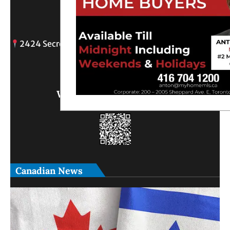
Reach Out
2424 Secreto drive, Oshawa, ON
info@
Write Us What You Think
Canadian News