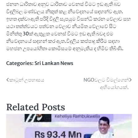
ජනන ධාරිතාව අනුව ධාරිතාව වෙනස් වීමට ඉඩ ඇති බව
විදුලිබල මණ්ඩලය නිකුත් කළ නිවේදනයේ සඳහන්ව ඇත.
ඉහත දක්වා ඇති පරිදි විදුලි සැපයුම විසන්ධි කරන වේලාව සහ
යථා තත්ත්වයට පත්වන වේලාව නියමිත වේලාවේ සිට
මිනිත්තු 30ක් ඇතුළත වෙනස් වීමට ඉඩ ඇති බවද එම
නිවේදනයේ සඳහන් කර ඇත.විදුලිය කප්පාදු කිරීම සඳහා
මහජන උපයෝගිතා කොමිසමේ අනුමැතිය ද හිමිව තිබිණි.
Categories:
Sri Lankan News
Post
කාටූන් උපහාසය
NGOවලට විමල්ගෙන්
අභියෝගයක්.
navigation
Related Posts