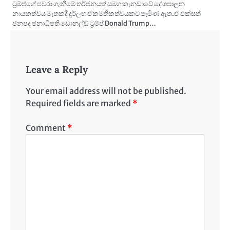
ට්‍රම්ප්ගේ පවරා ගැනීමේ තර්ජනයත් සමග කැනඩාවේ දේශපාලන
නායකත්වය මෑතකදී දුර්ලභ ඒකමතිකත්වයකට පැමිණ ඇත.ඒ එක්සත්
ජනපද ජනාධිපති ඩොනල්ඩ් ට්‍රම්ප් Donald Trump…
Leave a Reply
Your email address will not be published.
Required fields are marked
*
Comment
*