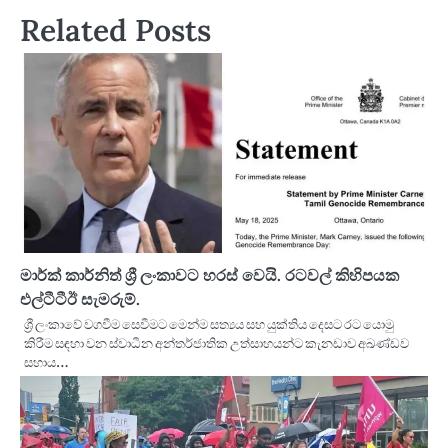
Related Posts
මාර්ක් කාර්නිත් ශ්‍රී ලංකාවට හරස් වෙයි. රටවල් කිහිපයක
එල්ටීටීඊ සැමරුම්.
ශ්‍රී ලංකාවේ වගවීම සෙවීමට මෙන්ම සත්‍යය සහ යුක්තිය දෙසට රට යොමු
කිරීම සඳහා වන ස්වාධීන අන්තර්ජාතික උත්සාහයන්ට කැනඩාව අඛණ්ඩව
සහාය…