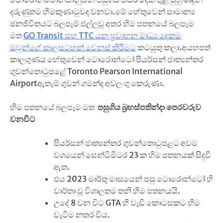
දරුණුතම හිමකුණාටුවද වනවා.මේ හේතුවෙන් සාමාන්‍ය
ඡනඡිවිතයට බලපෑම් එල්ලවූ අතර හිම පතනයේ බලපෑම
මත
GO Transit සහ TTC යන ප්‍රවාහන මාධ්‍ය දෙකම
ඔවුන්ගේ කාලසටහන් වෙනස් කිරීමට
කටයුතු කලා.අයහපත්
කාලගුණය හේතුවෙන් ටොරොන්ටෝ පියර්සන් ජාත්‍යන්තර
ගුවන්තොටුපළේ Toronto Pearson International
Airportඇතැම් ගුවන් ගමන්ද අවලංගු කෙරුණා.
හිම පතනයේ බලපෑම මත
පසුගිය බ්‍රහස්පතින්දා පෙරවරුව
වනවිට
පියර්සන් ජාත්‍යන්තර ගුවන්තොටුපළට අවම
වශයෙන් සෙන්ටිමීටර 23 ක හිම පතනයක් සිදුවී
ඇත.
එය 2023 මාර්තු මාසයෙන් පසු ටොරොන්ටෝ හි
වාර්තා වූ විශාලතම තනි හිම පතනයයි.
උදේ 8 වන විට GTA හි වැඩි කොටසකට හිම
වැටීම නතර විය.