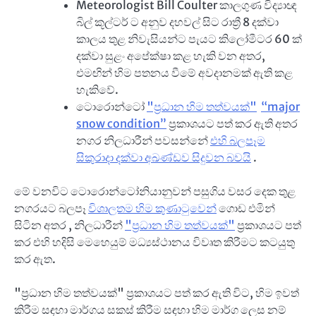
Meteorologist Bill Coulter කාලගුණ විද්‍යාඥ
බිල් කූල්ටර් ට අනුව දහවල් සිට රාත්‍රී 8 දක්වා
කාලය තුළ නිවැසියන්ට පැයට කිලෝමීටර 60 ක්
දක්වා සුළං අපේක්ෂා කළ හැකි වන අතර,
එමඟින් හිම පතනය වීමේ අවදානමක් ඇති කළ
හැකිවේ.
ටොරොන්ටෝ
"ප්‍රධාන හිම තත්වයක්"
“major
snow condition”
ප්‍රකාශයට පත් කර ඇති අතර
නගර නිලධාරීන් පවසන්නේ
එහි බලපෑම
සිකුරාදා දක්වා අඛණ්ඩව සිදුවන බවයි
.
මේ වනවිට ටොරොන්ටෝනියානුවන් පසුගිය වසර දෙක තුළ
නගරයට බලපෑ
විශාලතම හිම කුණාටුවෙන්
ගොඩ එමින්
සිටින අතර , නිලධාරීන්
"ප්‍රධාන හිම තත්වයක්"
ප්‍රකාශයට පත්
කර එහි හදිසි මෙහෙයුම් මධ්‍යස්ථානය විවෘත කිරීමට කටයුතු
කර ඇත.
"ප්‍රධාන හිම තත්වයක්" ප්‍රකාශයට පත් කර ඇති විට, හිම ඉවත්
කිරීම සඳහා මාර්ගය සකස් කිරීම සඳහා හිම මාර්ග ලෙස නම්