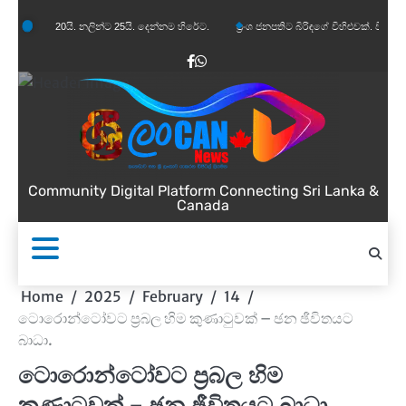
Skip
 20යි. නලින්ට 25යි. දෙන්නම හිරේට.
ප්‍රංශ ජනපතිට බිරිඳගේ විහිළුවක්. විහිළුවදුරදිග යයි.
to
content
Facebook
WhatsApp
Community Digital Platform Connecting Sri Lanka &
Canada
Home
2025
February
14
ටොරොන්ටෝවට ප්‍රබල හිම කුණාටුවක් – ඡන ඡීවිතයට
බාධා.
ටොරොන්ටෝවට ප්‍රබල හිම
කුණාටුවක් – ඡන ඡීවිතයට බාධා.