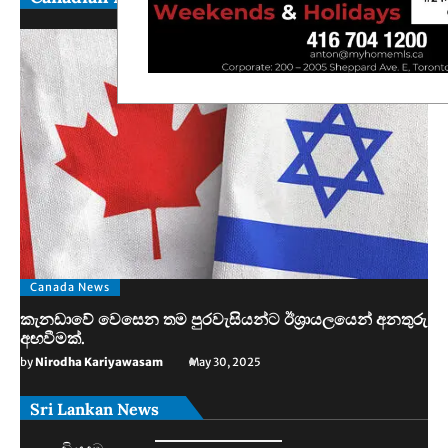
Canada News
කැනඩාවේ වෙසෙන තම පුරවැසියන්ට ඊශ්‍රායලයෙන් අනතුරු
අඟවීමක්.
by
Nirodha Kariyawasam
May 30, 2025
Sri Lankan News