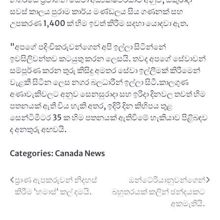
සවස් කාලය පුරාම කාර්ය මණ්ඩලය සිය ගණනක් සහ
උපකරණ 1,400 ක් හිම ඉවත් කිරීම සදහා යොදවා ඇත.
"අපගේ පදිංචිකරුවන්ගෙන් අපි ඉල්ලා සිටින්නේ
ඉවසිලිවන්තව කටයුතු කරන ලෙසයි. තවද අපගේ සේවාවන්
සම්පූර්ණ කරන තුරු කිසිදු අමතර සේවා ඉල්ලීමක් කිරීමෙන්
වැළකී සිටින ලෙස නගර බලධාරීන් ඉල්ලා සිටී.කාලගුණ
අණාවැකිවලට අනුව සෙනසුරාදා සහ ඉරිදා දිනවල තවත් හිම
පතනයක් ඇති විය හැකි අතර, ඉදිරි දින කිහිපය තුළ
සෙන්ටිමීටර 35 ක හිම පතනයක් ඇතිවීමේ හැකියාව පිළිබඳව
ද අනතුරු අඟවයි.
Categories:
Canada News
Post
ප්‍රාණ ඇපකරුවන් නිදහස්
ඔන්ටේරියානුවන්ගෙන්
කිරීම ‘හමාස්‘ කල් දමයි.
බහුතරයක් කලින් ඡන්දයකට
navigation
අකමැතියි.