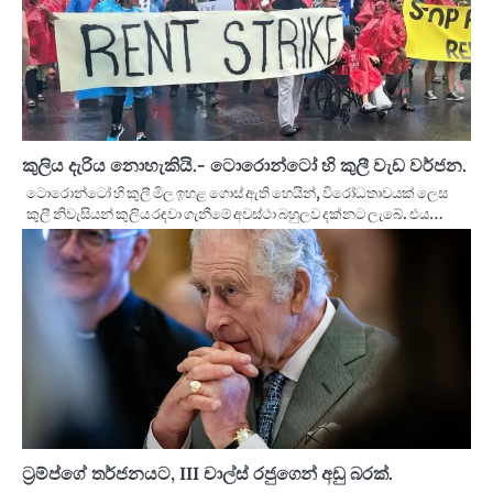
කුලිය දැරිය නොහැකියි.- ටොරොන්ටෝ හි කුලී වැඩ වර්ජන.
ටොරොන්ටෝ හි කුලී මිල ඉහළ ගොස් ඇති හෙයින්, විරෝධතාවයක් ලෙස
කුලී නිවැසියන් කුලිය රඳවා ගැනීමේ අවස්ථා බහුලව දක්නට ලැබේ. එය…
ට්‍රම්ප්ගේ තර්ජනයට, III චාල්ස් රජුගෙන් අඩු බරක්.