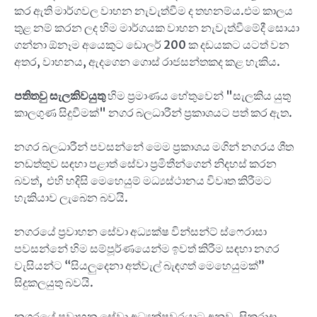
කර ඇති මාර්ගවල වාහන නැවැත්වීම ද තහනම්ය.එම කාලය
තුළ නම් කරන ලද හිම මාර්ගයක වාහන නැවැත්වීමේදී සොයා
ගන්නා ඕනෑම අයෙකුට ඩොලර් 200 ක දඩයකට යටත් වන
අතර, වාහනය, ඇදගෙන ගොස් රාජසන්තකද කළ හැකිය.
පතිතවු සැලකිවයුතු
හිම ප්‍රමාණය හේතුවෙන් "සැලකිය යුතු
කාලගුණ සිදුවීමක්" නගර බලධාරීන් ප්‍රකාශයට පත් කර ඇත.
නගර බලධාරීන් පවසන්නේ මෙම ප්‍රකාශය මගින් නගරය ශීත
නඩත්තුව සඳහා පළාත් සේවා ප්‍රමිතීන්ගෙන් නිදහස් කරන
බවත්, එහි හදිසි මෙහෙයුම් මධ්‍යස්ථානය විවෘත කිරීමට
හැකියාව ලැබෙන බවයි.
නගරයේ ප්‍රවාහන සේවා අධ්‍යක්ෂ වින්සන්ට් ස්ෆෙරාසා
පවසන්නේ හිම සම්පූර්ණයෙන්ම ඉවත් කිරීම සඳහා නගර
වැසියන්ට “සියලුදෙනා අත්වැල් බැඳගත් මෙහෙයුමක්”
සිදුකලයුතු බවයි.
නගරයේ ප්‍රවාහන සේවා අධ්‍යක්ෂවරයාට අනුව, සිකුරාදා