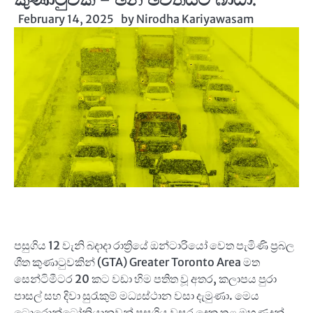
February 14, 2025
by
Nirodha Kariyawasam
පසුගිය 12 වැනි බදාදා රාත්‍රියේ ඔන්ටාරියෝ වෙත පැමිණි ප්‍රබල
ශීත කුණාටුවකින් (GTA) Greater Toronto Area මත
සෙන්ටිමීටර 20 කට වඩා හිම පතිත වූ අතර, කලාපය පුරා
පාසල් සහ දිවා සුරැකුම් මධ්‍යස්ථාන වසා දැමුණා. මෙය
ටොරොන්ටෝනියානුවන් පසුගිය වසර දෙක තුළ මුහුණදුන්