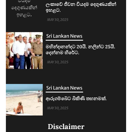
Sri Lankan News
මහින්දානන්දට 20යි. නලින්ට 25යි.
දෙන්නම හිරේට.
MAY 30, 2025
Sri Lankan News
ආරුගම්බේට බිකිණි තහනමක්.
MAY 30, 2025
Sri Lankan News
ලංකාවේ ජීවන වියදම දෙගුණයකින්
Disclaimer
ඉහළට.