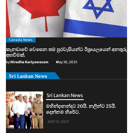
Canada News
කැනඩාවේ වෙසෙන තම පුරවැසියන්ට ඊශ්‍රායලයෙන් අනතුරු
අඟවීමක්.
by
Nirodha Kariyawasam
May 30, 2025
Sri Lankan News
Sri Lankan News
මහින්දානන්දට 20යි. නලින්ට 25යි.
දෙන්නම හිරේට.
MAY 30, 2025
Sri Lankan News