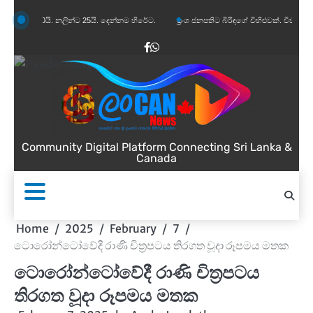
Skip
 නලින්ට 25යි. දෙන්නම හිරේට.
ප්‍රංශ ජනපතිට බිරිඳගේ විහිළුවක්. විහිළුවදුරදිග යයි.
කැ
to
content
Facebook
WhatsApp
Community Digital Platform Connecting Sri Lanka &
Canada
Home
2025
February
7
ටොරෝන්ටෝවේදී රාණි චිත්‍රපටය තිරගත වූදා රූපමය මතක
ටොරෝන්ටෝවේදී රාණි චිත්‍රපටය
තිරගත වූදා රූපමය මතක