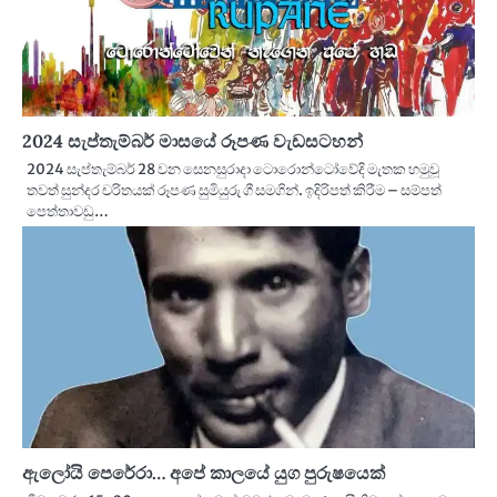
2024 සැප්තැම්බර් මාසයේ රූපණ වැඩසටහන්
2024 සැප්තැම්බර් 28 වන සෙනසුරාදා ටොරොන්ටෝවේදි මැතක හමුවූ
තවත් සුන්දර චරිතයක් රූපණ සුමියුරු ගී සමගින්. ඉදිරිපත් කිරීම – සම්පත්
පෙත්තාවඩු…
ඇලෝයි පෙරේරා… අපේ කාලයේ යුග පුරුෂයෙක්