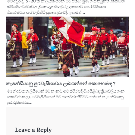
මීට අවුරුදු 15-20 ක කාලයක් පටන් මට එතුමා මුණ ගැසී තිබුනත්, කතාබහ
කිරීමේ අවස්ථාව ලැබුනෙ දැනට අවුරුදු දහයකට පෙර මිසිසාගා
විහාරස්ථානයේ වැඩිහිටි සුහද හමුවේදී. ඉතාමත්…
කැනේඩියානු පුරවැසිභාවය ලබාගන්නේ කොහොමද ?
මගේ අවසාන ලිපියෙන් මම කැනඩාවේ ස්ථිර පදිංචිය පිළිබඳ ක්‍රියාවලිය ගැන
සාකච්ඡා කලා. මෙම ලිපියෙන් මම සාකච්ඡා කිරීමට යන්නේ කැනේඩියානු
පුරවැසිභාවය…
Leave a Reply