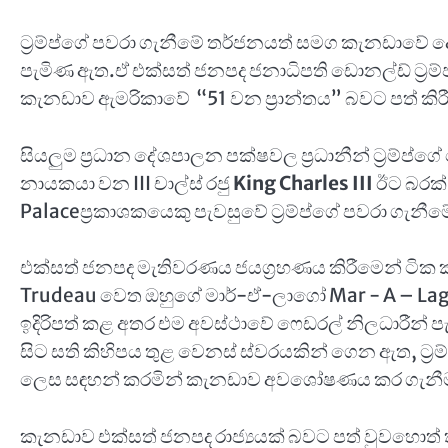
ට්‍රම්ප්ගේ පවරා ගැනීමේ තර්ජනයත් සමග කැනඩාව
පැමිණ ඇත.ඒ එක්සත් ජනපද ජනාධිපති ඩොනල්ඩ් ට්‍රම්ප
කැනඩාව ඇමරිකාවේ “51 වන ප්‍රාන්තය” බවට පත් ක
සියලුම ප්‍රධාන දේශපාලන පක්ෂවල ප්‍රධානීන් ට්‍රම්ප්ග
නායකයා වන III චාල්ස් රජු
King Charles III
ඊට බරක්
Palaceප්‍රකාශකයෙකු පැවසුවේ ට්‍රම්ප්ගේ පවරා ගැන
එක්සත් ජනපද මැතිවරණය ජයග්‍රහණය කිරීමෙන් ටික කලක
Trudeau වෙත ඔහුගේ මාර්-ඒ-ලාගෝ Mar - A – Lago 
ඉදිරිපත් කළ අතර එම අවස්ථාවේ ෆෙඩරල් නිලධාරීන් පැවස
සිට සති කිහිපය තුළ වෙනස් ස්වරයකින් ගෙන ඇත, ට්‍
ලෙස සඳහන් කරමින් කැනඩාව අවශෝෂණය කර ගැනීමට
කැනඩාව එක්සත් ජනපද රාජ්‍යයක් බවට පත් වුවහොත් 