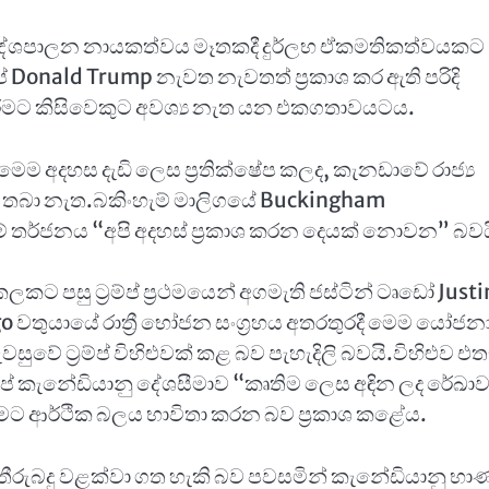
ේ දේශපාලන නායකත්වය මෑතකදී දුර්ලභ ඒකමතිකත්වයකට
් Donald Trump නැවත නැවතත් ප්‍රකාශ කර ඇති පරිදි
ිරීමට කිසිවෙකුට අවශ්‍ය නැත යන එකගතාවයටය.
ේ මෙම අදහස දැඩි ලෙස ප්‍රතික්ෂේප කලද, කැනඩාවේ රාජ්‍ය
 තබා නැත.බකිංහැම් මාලිගයේ Buckingham
ීමේ තර්ජනය “අපි අදහස් ප්‍රකාශ කරන දෙයක් නොවන” බවය
ට පසු ට්‍රම්ප් ප්‍රථමයෙන් අගමැති ජස්ටින් ටෘඩෝ Justi
වතුයායේ රාත්‍රී භෝජන සංග්‍රහය අතරතුරදී මෙම යෝජන
ුවේ ට්‍රම්ප් විහිළුවක් කළ බව පැහැදිලි බවයි.විහිළුව එත
රම්ප් කැනේඩියානු දේශසීමාව “කෘතිම ලෙස අඳින ලද රේඛා
 ආර්ථික බලය භාවිතා කරන බව ප්‍රකාශ කළේය.
තීරුබදු වළක්වා ගත හැකි බව පවසමින් කැනේඩියානු භා