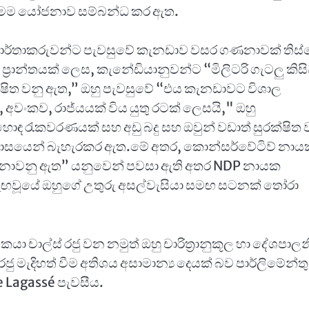
ු මෙම යෝජනාව සම්බන්ධ කර ඇත.
 1 හි වාර්තාකරුවන්ට පැවසුවේ කැනඩාව වසර ගණනාවක් තිස
ප්‍රාන්තයක් ලෙස, කැනේඩියානුවන්ට “මිලිටරි ගැටලු කිස
ිත වනු ඇත,” ඔහු පැවසුවේ “එය කැනඩාවට විශාල
වංකව, රාජ්යයක් විය යුතු රටක් ලෙසයි," ඔහු
ොඳ රැකවරණයක් සහ අඩු බදු සහ ඔවුන් වඩාත් සුරක්ෂිත 
 උපහාසයෙන් බැහැරකර ඇත.මේ අතර, කොන්සර්වේටිව් නා
්තය නොවනු ඇත” යනුවෙන් පවසා ඇති අතර NDP නායක
රු ඇඟවූයේ ඔහුගේ උතුරු අසල්වැසියා සමඟ සටනක් තෝරා
කයා චාල්ස් රජු වන නමුත් ඔහු චාරිත්‍රානුකූල හා දේශපාල
ැදිහත් වීම අතිශය අසාමාන්‍ය දෙයක් බව පාර්ලිමේන්ත
e Lagassé පැවසීය.