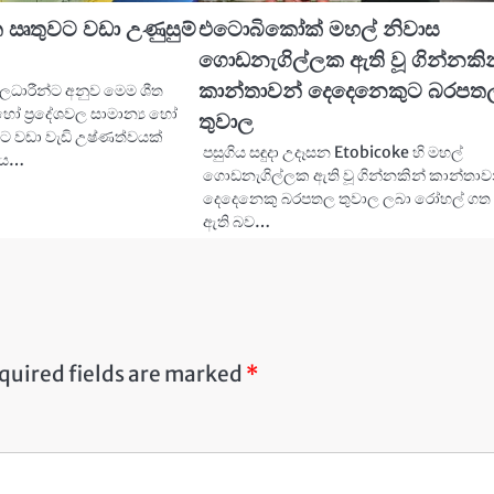
 ඍතුවට වඩා උණුසුම්
එටොබිකෝක් මහල් නිවාස
ගොඩනැගිල්ලක ඇති වූ ගින්නකි
කාන්තාවන් දෙදෙනෙකුට බරපත
ධාරීන්ට අනුව මෙම ශීත
ෝ ප්‍රදේශවල සාමාන්‍ය හෝ
තුවාල
යට වඩා වැඩි උෂ්ණත්වයක්
පසුගිය සඳුදා උදෑසන Etobicoke හි මහල්
ෙය…
ගොඩනැගිල්ලක ඇති වූ ගින්නකින් කාන්තාව
දෙදෙනෙකු බරපතල තුවාල ලබා රෝහල් ගත
ඇති බව…
quired fields are marked
*