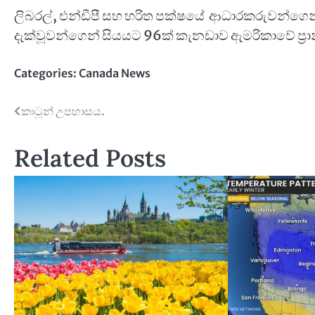
ලිබරල්, එන්ඩීපී සහ හරිත පක්ෂයේ ආධාරකරුවන්ගෙන් ස
දැක්වූවන්ගෙන් සියයට 96ක් කැනඩාව ඇමරිකාවේ ප්‍රාන
Categories:
Canada News
Post
කාටූන් උපහාසය.
navigation
Related Posts