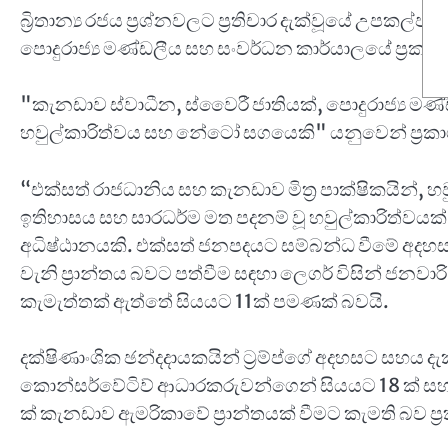
බ්‍රිතාන්‍ය රජය ප්‍රශ්නවලට ප්‍රතිචාර දැක්වූයේ උප
පොදුරාජ්‍ය මණ්ඩලීය සහ සංවර්ධන කාර්යාලයේ ප්‍ර
"කැනඩාව ස්වාධීන, ස්වෛරී ජාතියක්, පොදුරාජ්‍ය මණ
හවුල්කාරිත්වය සහ නේටෝ සගයෙකි" යනුවෙන් ප්‍රක
“එක්සත් රාජධානිය සහ කැනඩාව මිත්‍ර පාක්ෂිකයින්, 
ඉතිහාසය සහ සාරධර්ම මත පදනම් වූ හවුල්කාරිත්වයක
අධිෂ්ඨානයකි. එක්සත් ජනපදයට සම්බන්ධ වීමේ අදහස
වැනි ප්‍රාන්තය බවට පත්වීම සඳහා ලෙගර් විසින් ජනව
කැමැත්තක් ඇත්තේ සියයට 11ක් පමණක් බවයි.
දක්ෂිණාංශික ඡන්දදායකයින් ට්‍රම්ප්ගේ අදහසට සහය 
කොන්සර්වේටිව් ආධාරකරුවන්ගෙන් සියයට 18 ක් 
ක් කැනඩාව ඇමරිකාවේ ප්‍රාන්තයක් වීමට කැමති බව ප්