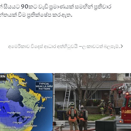
ියයට 90කට වැඩි ප්‍රමාණයක් සමඟින් ප්‍රතිචාර
්තයක් වීම ප්‍රතික්ෂේප කර ඇත.
අමෙරිකාව විදෙස් ආධාර අත්හිටුවයි –ලංකාවටත් බලපෑම්.