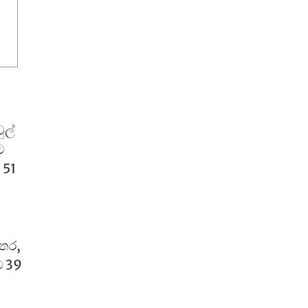
ුල්
ට
 51
අතර,
ට 39