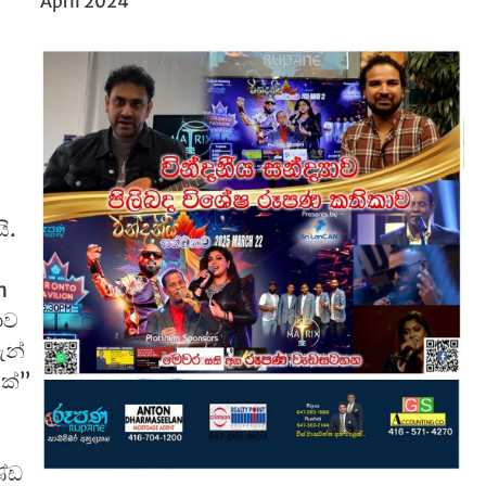
April 2024
ි.
n
ාව
ැන්
වක්”
ණ්ඩ