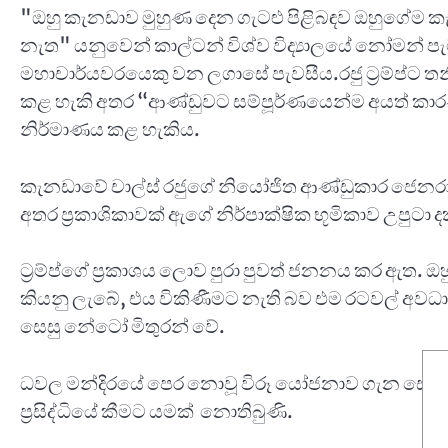
"ඔහු කැනඩාව මුහුණ දෙන ගැටළු පිළිබඳව ඔහුගේම කැ
නැත" යනුවෙන් කාල්ටන් විශ්ව විද්‍යාලයේ නෝමන් පැ
මහාචාර්යවරයෙකු වන ලගාසේ පැවසීය.රජු ට්‍රම්ප්ට ත
කළ හැකි අතර “ආණ්ඩුවට සම්පූර්ණයෙන්ම අයත් කාරණ
නිර්මාණය කළ හැකිය.
කැනඩාවේ චාල්ස් රජුගේ නියෝජිත ආණ්ඩුකාර ජෙනරාල් 
අතර ප්‍රකාශිකාවක් ඇගේ නිර්පාක්ෂික භූමිකාව උපුටා ද
ට්‍රම්ප්ගේ ප්‍රකාශය ලොව පුරා පුවත් ජනනය කර ඇත. ඔහ
කියනු ලැබේ, එය විකිණීමට නැති බව එම රටවල් අව
සෙසු නේටෝ මිතුරන් වේ.
ධවල මන්දිරයේ පෙර නොවූ විරූ යෝජනාව ගැන සෙසු ප
ප්‍රසිද්ධියේ කීමට යමක් නොතිබුණි.