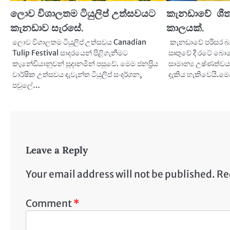
ලොව විශාලතම ටියුලිප් උත්සවයට
කැනඩාවේ ශීත
කැනඩාව සැරසේ.
කාලයක්.
ලොව විශාලතම ටියුලිප් උත්සවය Canadian
කැනඩාවේ පරිසර බල
Tulip Festival සාදරයෙන් පිළිගැනීමට
ඍතුවේ දී රටේ බොහ
කැනේඩියානුවන් සූදානමින් පසුවේ. මෙම ජනප්‍රිය
සාමාන්‍ය උෂ්ණත්ව
වාර්ෂික උත්සවය දැවැන්ත ටියුලිප් සංදර්ශන,
දැකිය හැකිවෙයි.ම
පවුලේ…
Leave a Reply
Your email address will not be published.
Re
Comment
*