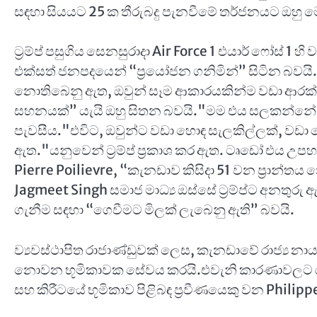
සඳහා සියයට 25 ක තීරුබදු පැනවීමේ තර්ජනයට ඔහ
ට්‍රම්ප් පසුගිය සෙනසුරාදා Air Force 1 එයාර් ෆෝස්
එක්සත් ජනපදයෙන් “ප්‍රයෝජන ගනිමින්” සිටින බවයි. 
නොතිබෙනු ඇත, ඔවුන් සෑම ආකාරයකින්ම වඩා ආරක්ෂ
සහනයක්” යැයි ඔහු සිතන බවයි."මම එය සලකන්නේ, අ
පැවසීය."එවිට, ඔවුන්ට වඩා හොඳ සැලකිල්ලක්, වඩා හ
ඇත."යනුවෙන් ට්‍රම්ප් ප්‍රකාශ කර ඇත. ටෘඩෝ එය
Pierre Poilievre, “කැනඩාව කිසිදා 51 වන ප්‍රාන
Jagmeet Singh සමාජ මාධ්‍ය ඔස්සේ ට්‍රම්ප්ට අනතු
ගැනීම සඳහා “ගෙවීමට මිලක් ලැබෙනු ඇති” බවයි.
ව්‍යවස්ථාපිත රාජාණ්ඩුවක් ලෙස, කැනඩාවේ රාජ්‍ය නාය
නොවන භූමිකාවක සේවය කරයි.එවැනි කාරණාවලට රජු ම
සහ කිරීටයේ භූමිකාව පිළිබඳ ප්‍රවීණයෙකු වන Philipp