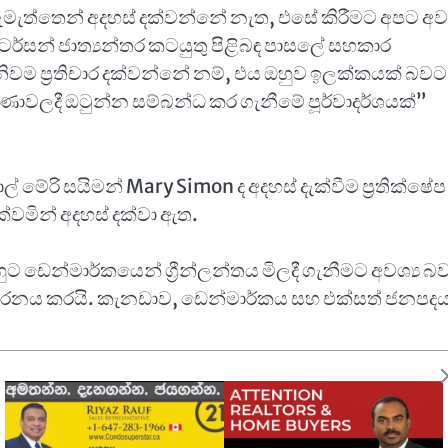
මැත්තෙන් අදහස් දක්වන්නේ නැත, එසේ කිරීමට අපට අවශ
ටර්සන් ජාත්‍යන්තර කටයුතු පිළිබඳ පාසලේ සහකාර
නිවම ප්‍රතිචාර දක්වන්නේ නම්, එය ඔහුව ඉලක්කයක් බවට
ාවලදී ඔටුන්න සම්බන්ධ කර ගැනීමේ පූර්වාදර්ශයක්”
මේරි සයිමන් Mary Simon ද අදහස් දැක්වීම ප්‍රතික්ෂේ
ක්වමින් අදහස් දක්වා ඇත.
ුට ඩෙන්මාර්කයෙන් ග්‍රීන්ලන්තය මිලදී ගැනීමට අවශ්‍ය බව
ධාරනය කරයි. කැනඩාව, ඩෙන්මාර්කය සහ එක්සත් ජනපද
ොදුරාජ්‍ය මණ්ඩලීය රටවල් ඇතුළු කැනඩාවේ හිතවතුන්