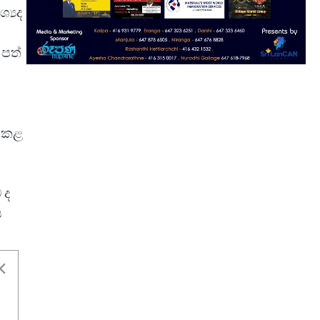
්‍යද
 පත්
ප කළ
 ද
ය
ට