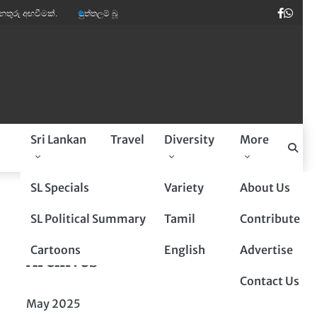
Faceb
Wha
ක්.
පුත්තලම් බූරුවන් ඉතාලියේ මාර ඩිමාන්ඩ්.
කවි ලොව පෙරළියක් කළ ‘සුදෝසු
a
Sri Lankan
Travel
Diversity
More
Sponsored By
SL Specials
Variety
About Us
SL Political Summary
Tamil
Contribute
Cartoons
English
Advertise
Archives
Contact Us
May 2025