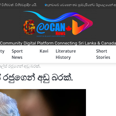
හිළුවදුරදිග යයි.
කැනඩාවේ වෙසෙන තම පුරවැසියන්ට ඊශ්‍රායලයෙන් අනතුරු අඟවීම
Community Digital Platform Connecting Sri Lanka & Canad
ty
Sport
Kavi
Literature
Short
News
History
Stories
ාල්ස් රජුගෙන් අඩු බරක්.
ස් රජුගෙන් අඩු බරක්.