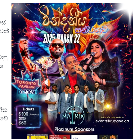
්සේ
ිවක්
වනු
යක
නික
ුවේ