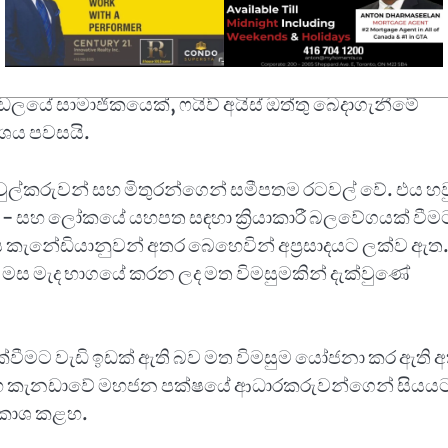
කල්පන ගැන අදහස් දැක්වීමක් නොකරන බව පවසමිනි. විදේශ,
කාශකයෙකු ඒ වෙනුවට දෙරට අතර සබඳතා ඉස්මතු කළේය.
්ඩලයේ සාමාජිකයෙක්, ෆයිව් අයිස් ඔත්තු බෙදාගැනීමේ
ාශය පවසයි.
හවුල්කරුවන් සහ මිතුරන්ගෙන් සමීපතම රටවල් වේ. එය හව
් - සහ ලෝකයේ යහපත සඳහා ක්‍රියාකාරී බලවේගයක් වීම
 කැනේඩියානුවන් අතර බෙහෙවින් අප්‍රසාදයට ලක්ව ඇත.
ාරි මස මැද භාගයේ කරන ලද මත විමසුමකින් දැක්වුණේ
දැක්වීමට වැඩි ඉඩක් ඇති බව මත විමසුම යෝජනා කර ඇති 
සහ කැනඩාවේ මහජන පක්ෂයේ ආධාරකරුවන්ගෙන් සියය
‍රකාශ කළහ.