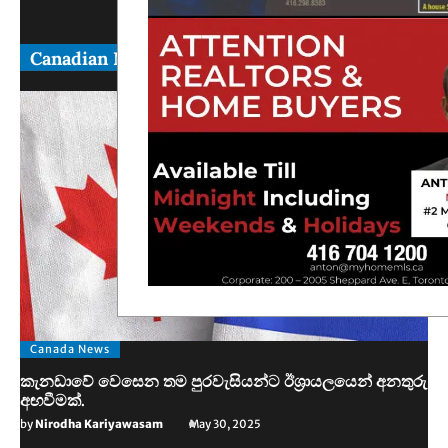
Canadian News
Canada News
කැනඩාවේ වෙසෙන තම පුරවැසියන්ට ඊශ්‍රායලයෙන් අනතුරු
අඟවීමක්.
by
Nirodha Kariyawasam
May 30, 2025