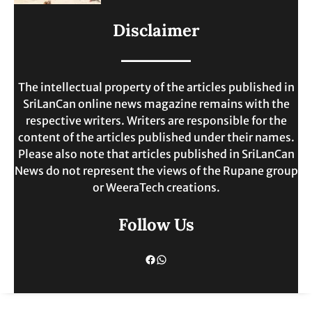
ලංකාවේ ජීවන වියදම දෙගුණයකින්
Disclaimer
ඉහළට.
MAY 30, 2025
The intellectual property of the articles published in
SriLanCan online news magazine remains with the
respective writers. Writers are responsible for the
content of the articles published under their names.
Please also note that articles published in SriLanCan
News do not represent the views of the Rupane group
or WeeraTech creations.
Follow Us
Facebook
WhatsApp