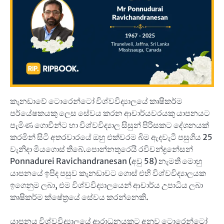
කැනඩාවේ ටොරෙන්ටෝ විශ්වවිද්‍යාලයේ කෘෂිකර්ම
පර්යේෂකයකු ලෙස සේවය කරන ආචාර්යවරයකු යාපනයට
පැමිණ ගොවීන්ට හා විශ්වවිද්‍යාල සිසුන් පිරිසකට දේශනයක්
කරමින් සිටි අතරවාරයේ ඔහු එක්වරම බිම ඇදවැටී පසුගිය 25
වැනිදා මියගොස් තිබේ.පොන්නතුරෙයි රවිචන්ද්‍රනේසන්
Ponnadurei Ravichandranesan (අවු 58) නැමති මොහු
යාපනයේ ඉපිද පසුව කැනඩාවට ගොස් එහි විශ්වවිද්‍යාලයක
ඉගෙනුම ලබා, එම විශ්වවිද්‍යාලයෙන් ආචාර්ය උපාධිය ලබා
කෘෂිකර්ම ක්ෂේත්‍රයේ සේවය කරන්නෙකි.
යාපනය විශ්වවිද්‍යාලයේ ආරාධනයකට අනුව ටොරෙන්ටෝ