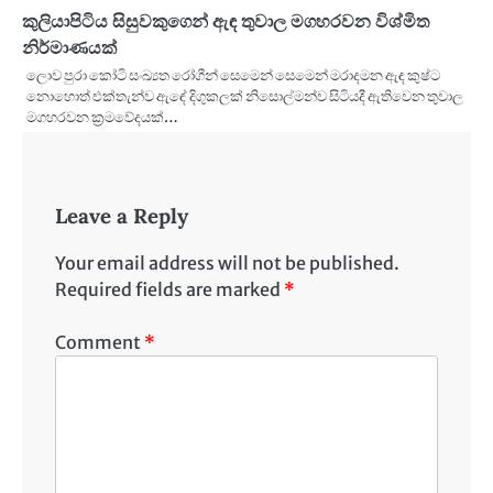
කුලියාපිටිය සිසුවකුගෙන් ඇඳ තුවාල මගහරවන විශ්මිත
නිර්මාණයක්
ලොව පුරා කෝටි සංඛ්‍යත රෝගීන් සෙමෙන් සෙමෙන් මරාදමන ඇඳ කුෂ්ට
නොහොත් එක්තැන්ව ඇඳේ දිගුකලක් නිසොල්මන්ව සිටියදී ඇතිවෙන තුවාල
මගහරවන ක්‍රමවේදයක්…
Leave a Reply
Your email address will not be published.
Required fields are marked
*
Comment
*