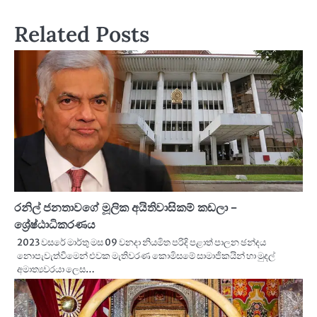
Related Posts
රනිල් ජනතාවගේ මූලික අයිතිවාසිකම් කඩලා –
ශ්‍රේෂ්ඨාධිකරණය
2023 වසරේ මාර්තු මස 09 වනදා නියමිත පරිදි පළාත් පාලන ඡන්දය
නොපැවැත්වීමෙන් එවක මැතිවරණ කොමිසමේ සාමාජිකයින් හා මුදල්
අමාත්‍යවරයා ලෙස…