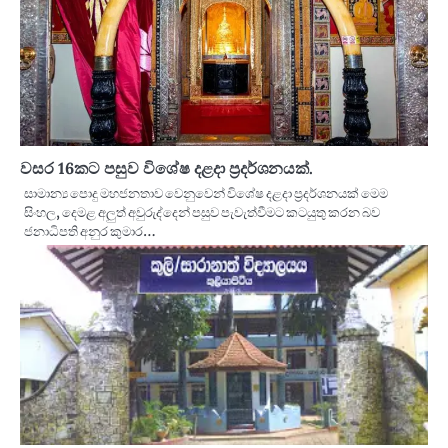
වසර 16කට පසුව විශේෂ දළදා ප්‍රදර්ශනයක්.
සාමාන්‍ය පොදු මහජනතාව වෙනුවෙන් විශේෂ දළදා ප්‍රදර්ශනයක් මෙම
සිංහල, දෙමළ අලුත් අවුරුද්දෙන් පසුව පැවැත්වීමට කටයුතු කරන බව
ජනාධිපති අනුර කුමාර…