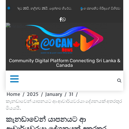
Skip
න්දට 20යි. නලින්ට 25යි. දෙන්නම හිරේට.
ප්‍රංශ ජනපතිට බිරිඳගේ විහිළුවක්. විහිළුවදුරදිග ය
to
content
Facebook
WhatsApp
Community Digital Platform Connecting Sri Lanka &
Canada
Home
2025
January
31
කැනඩාවෙන් යාපනයට ආ ආචාර්යවරයා දේශනයක් අතරතුර
මියයයි.
කැනඩාවෙන් යාපනයට ආ
ආචාර්යවරයා දේශනයක් අතරතුර