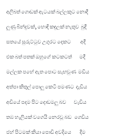
අලිබත් ගොඩක් ඇටයක් බල්ලකුට නොදී
ලුණු බින්දුවක්, හොඳි කඳුලක් නැතුව බුදී
සතයේ සුරුට්ටුව උගුරට දෙකට අදී
එක බත් පතක් ඔහුගේ කටකටත් මදී
මල්ලක පහේ ඇත පොට සැඟවුණ මඩිය
අත්පා කිතුල් පොලු කෙටි පමණට දැඩිය
අඩියේ පදම පිට දොඩමලු බව වැඩිය
තඹ හැලියක් වගෙයි නෙරවූ බඩ ගෙඩිය
ජහ් පිටමක් කියා පොඩි අවදියෙ දීම