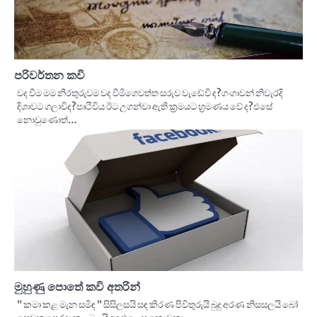
පරිවර්තන කවි
වද වීම මම නිරතුරුවම වද වීමිගෙවත්ත සරුව වැඩේවි ද?ගංගාවන් නිවැරදි
දිශාවට ගලාවිද?පෘථිවිය ඊට උගන්වා ඇති ක්‍රමයට භ්‍රමණය වේ ද?එසේ
නොවුණොත්…
මුහුණු පොතේ කවි අතරින්
” කමා කළ මැන සමිඳ ” සිසිලසයි සඳ කිරණ පිවිතුරුයි බුදු අරණ නිසසලයි බෝ