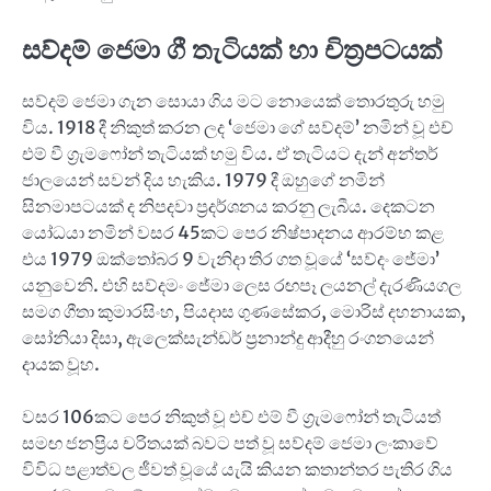
සව්දම් ජෙමා ගී තැටියක් හා චිත්‍රපටයක්
සව්දම් ජෙමා ගැන සොයා ගිය මට නොයෙක් තොරතුරු හමු
විය. 1918 දී නිකුත් කරන ලද ‘ජෙමා ගේ සව්දම්’ නමින් වූ එච්
එම් වී ග්‍රැමෆෝන් තැටියක් හමු විය. ඒ තැටියට දැන් අන්තර්
ජාලයෙන් සවන් දිය හැකිය. 1979 දී ඔහුගේ නමින්
සිනමාපටයක් ද නිපදවා ප්‍රදර්ශනය කරනු ලැබීය. දෙකටන
යෝධයා නමින් වසර 45කට පෙර නිෂ්පාදනය ආරම්භ කළ
එය 1979 ඔක්තෝබර 9 වැනිදා තිර ගත වූයේ ‘සව්දං ජේමා’
යනුවෙනි. එහි සව්දමං ජේමා ලෙස රඟපෑ ලයනල් දැරණියගල
සමග ගීතා කුමාරසිංහ, පියදාස ගුණසේකර, මොරිස් දහනායක,
සෝනියා දිසා, ඇලෙක්සැන්ඩර් ප්‍රනාන්දු ආදීහු රංගනයෙන්
දායක වූහ.
වසර 106කට පෙර නිකුත් වූ එච් එම් වී ග්‍රැමෆෝන් තැටියත්
සමඟ ජනප්‍රිය චරිතයක් බවට පත් වූ සව්දම් ජෙමා ලංකාවේ
විවිධ පළාත්වල ජීවත් වූයේ යැයි කියන කතාන්තර පැතිර ගිය