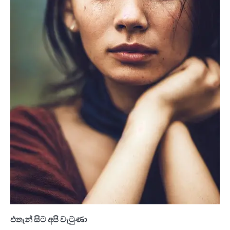
එතැන් සිට අපි වැටුණා