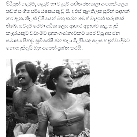
පිරිපුන් නැටුම්, ගැයුම් හා වැයුම් සහිත ජනකලා අංගයක් ලෙස
තවත් සංගීත පර්යේෂකයකු වූ සී. ද එස් කුලතිලක සූරීන් සඳහන්
කර ඇත. තිලක් ලිපියෙන් මතු කරන තවත් වැදගත් කරුණක්
තිබේ. සව්දම් ජෙමා අධික ලෙස ආහාර අනුභව කළ හැකි
කෑදරයකුට වඩා මීට දශක ගණනාවකට පෙර විසූ අප ජන
සමාජය පිනවූ සුවිශේෂී ජනකලා ශිල්පියකු ලෙස හඳුන්වා දීමට
නොහැකිදැයි ඔහු අපෙන් ප්‍රශ්න කරයි.