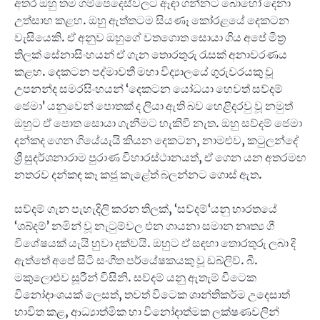
අතර ඔහු තම ගම්පෙදෙස්වලට ඈඳා ගන්නට බොහෝ දෙනා
උත්සාහ කළහ. ඔහු ඇත්තටම සියණෑ කෝරළයේ දෙකටන
වැසියෙකි. ඒ අනුව ඔහුගේ වතගොත සොයා ගිය අපේ මිත්‍ර
තිලක් සේනාසිංහයන් ඒ ගැන තොරතුරු රැසක් අනාවරණය
කළහ. දෙකටන පද්මාවතී මහා විද්‍යාලයේ ගුරුවරයකු වූ
උපනන්ද සමරසිංහයන් ‘දෙකටන යෝධයා හෙවත් සව්දම්
ජෙමා’ යනුවෙන් පොතක් ද ලියා ඇති බව හෙළිදරවු වූ නමුත්
ඔහුට ඒ පොත සොයා ගැනීමට හැකිවී නැත. ඔහු සව්දම් ජෙමා
දන්කද ගෙන ගියේයැයි කියන දෙකටන, නාමළුව, කටුලන්දේ
ශ්‍රී සුදර්ශනාරාම පුරාණ විහාරස්ථානයත්, ඒ ගෙන යන අතරමඟ
නතරව දන්කඳ කෑ කජු කැළේත් බලන්නට ගොස් ඇත.
සව්දම් ගැන පැහැදිලි කරන තිලක්, ‘සව්දම්‘යනු භාරතයේ
‘ශබ්දම්’ නමින් වූ නැටුම්වල එන ගායනා සමාන නෘත්‍ය ගී
විශේෂයක් යැයි හුවා දක්වයි. ඔහුට ඒ සඳහා තොරතුරු ලබා දි
ඇත්තේ අපේ සිටි සංගීත පර්යේෂකයකු වූ ඩබ්ලිව්. බී.
මකුලොළුව සූරීන් විසිනි. සව්දම් යනු ඇතැම් විටෙක
විනෝදාංශයක් ලෙසත්, තවත් විටෙක ශාන්තිකර්ම උදෙසාත්
භාවිත කළ, ආධ්‍යාත්මික හා විනෝදාත්මක ලක්ෂණවලින්