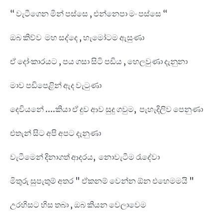
“ වැටීගෙන මින් පස්සෙ , එන්නෙපා මං පස්සෙ “
ඔබ කිව්ව මහ සද්දෙ , හැමෝටම ඇසුණා
ඒ දෝංකාරයට , පය ගසා සිටි පඩිය , හෙලවුණා දැනුනා
මාව පඩිපෙළින් ඇද වැටුණා
දෙවියනේ ....කියා ඒ දුව ආව සුදු ගවුම, පැහැදිලිව පෙනුණා
එතැන් සිට අපි අපට දැනුණා
වැටීමෙන් දිනාගත් ආදරය, නොවැටීම රැදේවා
මිතුරු සුපැතුම් අතර " ඒකනම් වෙන්න ඕන එහෙමමයි "
උරහිසට හිස තබා , ඔබ කියන වෙලාවෙම