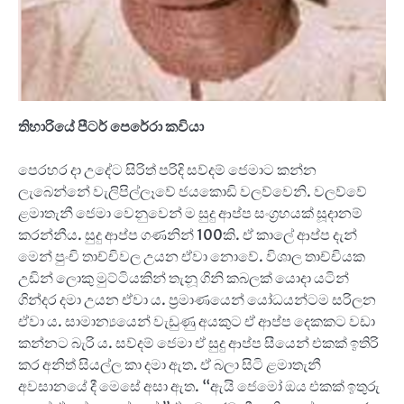
තිහාරියේ පීටර් පෙරේරා කවියා
පෙරහර දා උදේට සිරිත් පරිදි සව්දම් ජෙමාට කන්න
ලැබෙන්නේ වැලිපිල්ලෑවේ ජයකොඩි වලව්වෙනි. වලව්වේ
ළමාතැනී ජෙමා වෙනුවෙන් ම සුදු ආප්ප සංග්‍රහයක් සූදානම්
කරන්නීය. සුදු ආප්ප ගණනින් 100කි. ඒ කාලේ ආප්ප දැන්
මෙන් පුංචි තාච්චිවල උයන ඒවා ‍නොවේ. විශාල තාච්චියක
උඩින් ලොකු මුට්ටියකින් තැනූ ගිනි කබලක් යොදා යටින්
ගින්දර දමා උයන ඒවා ය. ප්‍රමාණයෙන් යෝධයන්ටම සරිලන
ඒවා ය. සාමාන්‍යයෙන් වැඩුණු අයකුට ඒ ආප්ප දෙකකට වඩා
කන්නට බැරි ය. සව්දම් ජෙමා ඒ සුදු ආප්ප සීයෙන් එකක් ඉතිරි
කර අනිත් සියල්ල කා දමා ඇත. ඒ බලා සිටි ළමාතැනී
අවසානයේ දී මෙසේ අසා ඇත. “ඇයි ජෙමෝ ඔය එකක් ඉතුරු