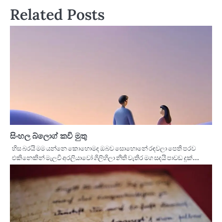
Related Posts
සිංහල බ්ලොග් කවි මුතු
හිස බරයි මම යන්නෙ කොහොමද ඔබව සොහොනේ රඳවලා පෙති පරව
එකිනෙකින් මැලවී අරලියාවෝ ගිලිහිලා නිති වැතිර මග සදයි පාවඩ දුක්…