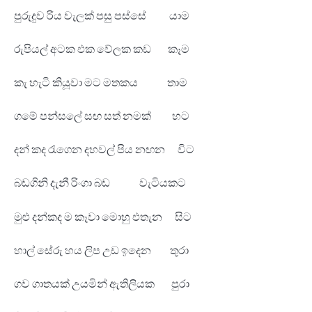
පුරුදුව රිය වැලක් පසු පස්සේ යාම
රුපියල් අටක එක වේලක කඩ කෑම
කැ හැටි කියූවා මට මතකය තාම
ගමේ පන්සලේ සඟ සත් නමක් හට
දන් කද රැගෙන දහවල් පිය නඟන විට
බඩගිනි දැනී රිංගා බඩ වැටියකට
මුළු දන්කද ම කෑවා මොහු එතැන සිට
හාල් සේරු හය ලිප උඩ ඉදෙන තුරා
ගව ගාතයක් උයමින් ඇතිලියක පුරා