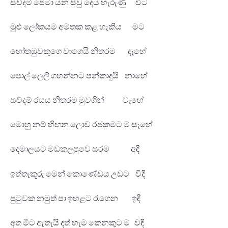
සව්‍දම් ජෙමා යන සිවු දෙය හැරුණු විට
මුළු ලෝකයම අමතක කළ හැකිය මට
හෝතඹුවකුගෙ වාගෙයි නිතරම දෑහේ
පොල් ලෙලි ගහන්නට පන්කාදුයි නාහේ
සව්දම් රසය නිතරම මුවගින් වෑහේ
මොහු නම් හිඟන ලොව රජකමට ම සෑහේ
දෙමාලයට මඩකලපුවෙ සරම අඳී
ඉත්තෑකූරු මෙන් කොණේඩය උඩට විදී
පුටුවක නමුත් පා ඉහළට රැගෙන ඉඳී
අත මිට ඇතැයි දත් හැම කෙනකුට ම වඳී