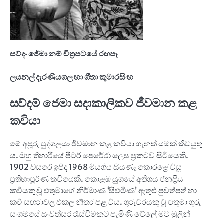
සව්දං ජේමා නම් චිත්‍රපටයේ රඟපෑ
ලයනල් දැරණියගල හා ගීතා කුමාරසිංහ
සව්දම් ජෙමා සදාකාලිකව ජීවමාන කළ
කවියා
මේ අපූරු පුද්ගලයා ජීවමාන කළ කවියා ගැනත් යමක් කිවයුතු
ය. ඔහු තිහාරියේ පීටර් පෙරේරා ලෙස ප්‍රකටව සිටියෙකි.
1902 වසරේ ඉපිද 1968 මියගිය සියණෑ කෝරළේ විසූ
ප්‍රතිභාපූර්ණ කවියෙකි. කොළඹ යුගයේ අතිශය ජනප්‍රිය
කවියකු වූ එතුමාගේ නිර්මාණ ‘සිළුමිණ’ ඇතුළු පුවත්පත් හා
කවි සඟරාවල එකල නිතර පළ විය. ගුරුවරයකු වූ එතුමා ගුරු
සංගමයේ සංවත්සර රැස්වීමකට පැමි‍ණි වේලේ මට මුලින්