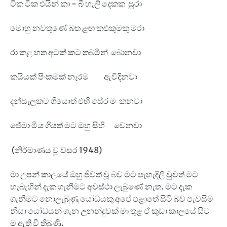
ටික ටික එයින් කා - බී හැලි දෙකක සුරා
මොහු නවතුණේ බත ළඟ කළුකුමකු මරා
රා කළ හත අටක් කට තබමින් බොනවා
කයියක් පිංකමක් නෑරම ඇවිදිනවා
දන්සැලකට ගියොත් එහි සේර ම කනවා
ජේමා මිය ගියත් මට ඔහු සිහි වෙනවා
(නිර්මාණය වූ වසර 1948)
මා උපන් කාලයේ ඔහු ජීවත් වූ බව මට පැහැදිලි වුවත් මට
හැබැහින් දැක ගැනීමට අවස්ථා ලැබුණේ නැත. මට දැක
ගැනීමට නොලැබුණු යෝධයකු අපේ පළාතේ සිටි බව පැවසීම
නිසා යෝධයන් ගැන උනන්දුවක් මා තුළ ඒ කුඩා කාලයේ සිට
ම ඇති වී තිබුණි.