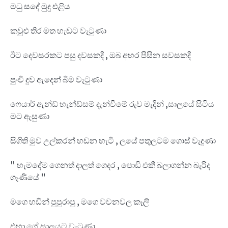
මධු සදේ මුදු එළිය
කවුළු තිර මත හැඩට වැටුණා
ඊට දෙවසරකට පසු දවසකදි , ඔබ අහර පිසින සවසකදි
පුංචි දුව ඇදෙන් බිම වැටුණා
ෆෙයාර් ඇන්ඩ් හැන්ඩ්සම් දැන්වීමේ රුව මැදින් ,සාලයේ සිටිය
මට ඇසුණා
සිගිති මුව උල්කරන් හඩන හැටි , ලයේ පතුලටම ගොස් වැදුණා
" හැමදේම ගෙනත් දාලත් ගෙදර , පොඩි එකී බලාගන්න බැරිද
ගෑණියේ "
මගෙ හඩින් පුපුරාපු , මගෙ වචනවල කෑලි
එහා ගේ සාලයට වැටුණා