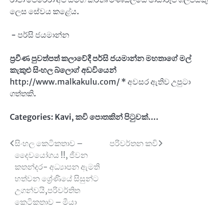
ලෙස සේවය කළේය.
- පර්සි ජයමාන්න
ප්‍රවීණ පුවත්පත් කලාවේදී පර්සි ජයමාන්න මහතාගේ මල්
කැකුළු සිංහල බ්ලොග් අඩවියෙන්
http://www.malkakulu.com/ * අවසර ඇතිව උපුටා
ගත්තකි.
Categories:
Kavi
,
කවි පොතකින් පිටුවක්….
Post
සිංහල කෙටිකතාව –
පරිවර්තන කවි
දෛවයෝගය !!, ජීවන
navigation
කතන්දර- අධ්‍යාපන ඇමති
හත්වන ශ්‍රේණියේ සිසුන්ට
උගන්වයි,පරිවර්තිත
කෙටිකතාව – මීයා