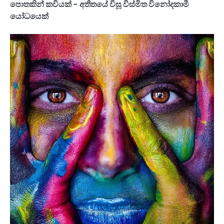
පොතකින් කවියක් - අතීතයේ විසූ විස්මිත විනෝදකාමී
යෝධයෙක්