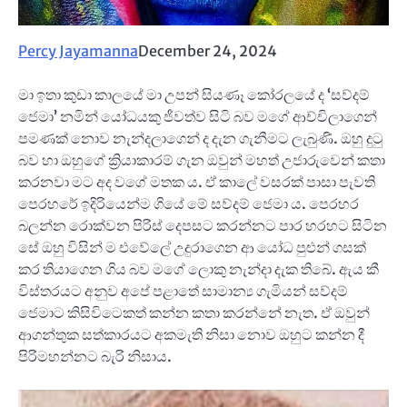
Percy Jayamanna
December 24, 2024
මා ඉතා කුඩා කාලයේ මා උපන් සියණෑ කෝරලයේ ද ‘සව්දම්
ජෙමා’ නමින් යෝධයකු ජීවත්ව සිටි බව මගේ ආච්චිලාගෙන්
පමණක් නොව නැන්දලාගෙන් ද දැන ගැනීමට ලැබුණි. ඔහු දුටු
බව හා ඔහුගේ ක්‍රියාකාරම් ගැන ඔවුන් මහත් උජාරුවෙන් කතා
කරනවා මට අද වගේ මතක ය. ඒ කාලේ වසරක් පාසා පැවති
පෙරහරේ ඉදිරියෙන්ම ගියේ මේ සව්දම් ජෙමා ය. පෙරහර
බලන්න රොක්වන පිරිස් දෙපසට කරන්නට පාර හරහට සිටින
සේ ඔහු විසින් ම එවේලේ උදුරාගෙන ආ යෝධ පුළුන් ගසක්
කර තියාගෙන ගිය බව මගේ ලොකු නැන්දා දැක තිබේ. ඇය කී
විස්තරයට අනුව අපේ පළාතේ සාමාන්‍ය ගැමියන් සව්දම්
ජෙමාට කිසිවිටෙකත් කන්න කතා කරන්නේ නැත. ඒ ඔවුන්
ආගන්තුක සත්කාරයට අකමැති නිසා නොව ඔහුට කන්න දී
පිරිමහන්නට බැරි නිසාය.