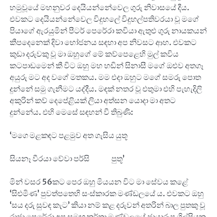
හමුවූයේ මහනුවර දෙයියන්නේවෙල ගුරු නිවාසයේ දීය.
එවකට දෙයියන්නේවෙල විදුහලේ විදුහල්පතිවරයා වූ මගේ
පියාගේ ඇරයුමින් පීටර් පෙරේරා කවියා ඇතුළු ගුරු නායකයන්
කීපදෙනෙක් දිවා භෝජනය සඳහා අප නිවසට ආහ. එවකට
කුඩා දරුවකු වූ මා ඔහුගේ මේ කව්පෙළෙහි මුල් කවිය
කටපාඩමෙන් කී විට ඔහු මහ හඬින් සිනාසී මගේ ඔළුව අතගෑ
අයුරු මට අද වගේ මතකය. මම එදා ඔහුට මගේ සමරු පොත
දුන්නේ සමු ගැනීමට යද්දීය. මඳක් නතර වූ එතුමා එහි පැහැදිලි
අකුරින් කව් දෙපේළියක් ලියා අත්සන යොදා මා අතට
දුන්නේය. එහි මෙසේ සඳහන් වී තිබුණි:
‘මගෙ මළකඳට පළමුව අත ගැසිය යුතූ
සියනෑ වීරයා වේවා පර්සි පුතූ’
මින් වසර 56කට පෙර ඔහු මියයන විට මා සේවය කළේ
‘සිළුමිණ’ පුවත්පතෙහි සංස්කාරක මණ්ඩලයේ ය. එවකට ඔහු
‘සය දරු සුවඳ කැට’ කියා නම් කළ දරුවන් අතරින් බාල පුතකු වූ
රාජා පෙරේරා අප සමඟ කර්තෘ මණ්ඩලයේ ඡායාරූප ශිල්පියකු