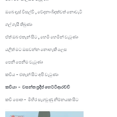
ඔබෙ දෑස් විසල්වී , වේදනා බිදක්වත් නොවැටි
ගල් ගැසී තිබුණා
ඒත් ඔබ එතැන් සිට , හෙමි හෙමින් වැටුණා
යලිත් මට ඔසවන්න නොහැකි ලෙස
පෙනි පෙනිම වැටුණා
කවිය - එතැන් සිට අපි වැටුණා
කවියා - වසන්ත ප්‍රදීප් හෙට්ටිආරච්චි
කවි පොත - මිහිර සැගවුණු නිම්නයක සිට