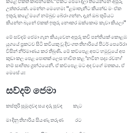
කළේ ඒකත් කාපන්කෝ.”ඒකට ජෙමා දීලා තියෙන්නෙ අපූරු
උත්තරයක්. මෙන්න මෙහෙම: “ළමාතැනීට කියන්ඩ මං ඒක
ඉතුරු කළේ මගේ නම්බුව බේරා ගන්න. දැන් ඔබ තුමියට
කියන්න බෑනේ එකක් ඉතුරු නොකර ඔක්කොම කෑවා කියලා”
මේ සව්දම් ජෙමා ගැන කියැවෙන අපූරු කවි පන්තියක් කොළඹ
යුගයේ ප්‍රකටව සිටි කවියකු වූ දිවංගත තිහාරියේ පීටර් පෙරේරා
විසින් නිර්මාණය කර තිබුණි. මේ කව්පෙළ අපට හමුවුයේ අප
කුඩා කල පෙළ පොතක් ලෙස භාවිත කළ ‘නවීන පද්‍ය රචනා’
නම් සාහිත්‍ය ග්‍රන්ථයෙනි. ඒ කව්පෙළ මට අද වගේ මතකය. ඒ
මෙසේ ය:
සව්දම් ජෙමා
කස්තුරි සුමුගුවද සය දරු සුවඳ කැට
මා දිනු තිහාරිය සියණෑ තරුණ රට