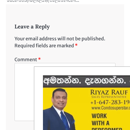
සෙවන පෙරදා කලබලයි අද එලෙස නොවනා…
Leave a Reply
Your email address will not be published.
Required fields are marked
*
Comment
*