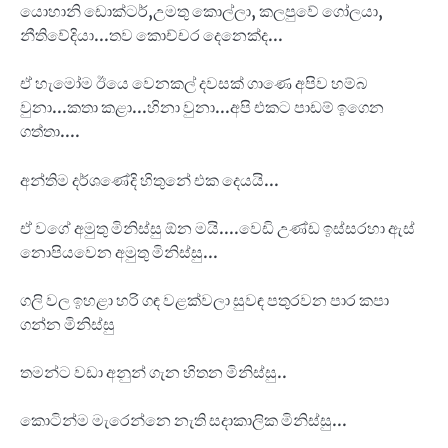
යොහානි ඩොක්ටර්,උමතු කොල්ලා, කලපුවේ ගෝලයා,
නීතිවේදියා...තව කොච්චර දෙනෙක්ද...
ඒ හැමෝම ඊයෙ වෙනකල් දවසක් ගාණෙ අපිව හම්බ
වුනා...කතා කළා...හිනා වුනා...අපි එකට පාඩම් ඉගෙන
ගත්තා....
අන්තිම දර්ශණේදි හිතුනේ එක දෙයයි...
ඒ වගේ අමුතු මිනිස්සු ඕන මයි....වෙඩි උණ්ඩ ඉස්සරහා ඇස්
නොපියවෙන අමුතු මිනිස්සු...
ගලි වල ඉහළා හරි ගඳ වළක්වලා සුවඳ පතුරවන පාර කපා
ගන්න මිනිස්සු
තමන්ට වඩා අනුන් ගැන හිතන මිනිස්සු..
කොටින්ම මැරෙන්නෙ නැති සදාකාලික මිනිස්සු...