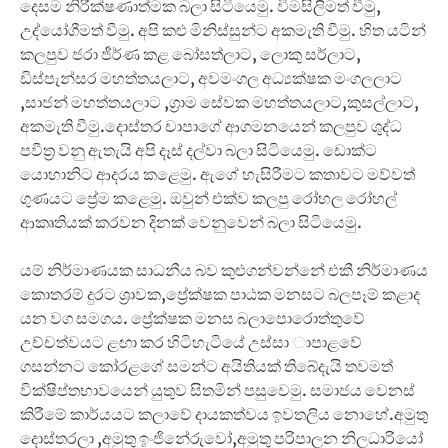
දෙසම නිරීක්ෂණාත්මක බලා සිටියෙමු. විමසිලිමත් වීමු,
උද්යෝගීමත් වීමු. අපි කළු මිනිස්සුන්ට අකමැති වීමු. හිත යටින්
කලපුව ජරා ජීර්ණ කළ බෝසත්ලාට, ලොකු සර්ලාට,
ඩිස්පැන්සර මහත්තයලාට, අවමංගල අධ්‍යක්ෂක මංගලලාට
,සාජන් මහත්තයලාට ,ග්‍රාම සේවක මහත්තයලාට,කුසල්ලාට,
අකමැති වීමු.දොස්තර චාපාගේ ආගමනයෙන් කලපුව ශුද්ධ
පවීත්‍ර වනු ඇතැයි අපි දෑස් දල්වා බලා සිටියෙමු. ඩොක්ට
යොහානිට ආදරය කළෙමු. ඇගේ හැසිරීමට කතාවට මව්වත්
ගුණයට ප්‍රේම කළෙමු. ඔවුන් එක්ව කලපු රෝහල රෝහල්
ආකෘතියක් කරවන දිනක් වෙනුවෙන් බලා සිටියෙමු.
යම් නිර්මාණයක සාධනීය බව කුළුගන්වන්නේ එකී නිර්මාණය
කොතරම් දුරට ශ්‍රාවක,ප්‍රේක්ෂක පාඨක මනසට බලපෑම් කළාද
යන වග සමගය. ප්‍රේක්ෂක මනස බලාපොරොත්තුවේ
උච්චත්වයට ළඟා කර හිටිහැටියේ උස්සා ාපාළවේ
ගසන්නට කෝරළගේ සමන්ට අයිතියක් තිබේදැයි තවමත්
වික්ෂිප්තභාවයෙන් යුතුව සිතමින් පසුවෙමු. සමාජය වෙනස්
කිරීමේ කාර්යය⁣ට කලාවේ දායකත්වය ඉවතලිය නොහේ.අමුතු
දොස්තරලා ,අමුතු ඉංජිනේරුවෝ,අමුතු පරිපාලන නිලධාරියෝ