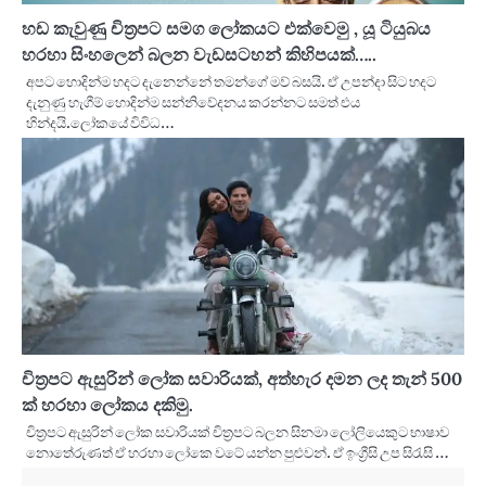
හඩ කැවුණු චිත්‍රපට සමග ලෝකයට එක්වෙමු , යූ ටියුබය
හරහා සිංහලෙන් බලන වැඩසටහන් කිහිපයක්…..
අපට හොදින්ම හදට දැනෙන්නේ තමන්ගේ මව් බසයි. ඒ උපන්දා සිට හදට
දැනුණු හැගීම් හොදින්ම සන්නිවේදනය කරන්නට සමත් එය
හින්දයි.ලෝකයේ විවිධ…
චිත්‍රපට ඇසුරින් ලෝක සවාරියක්, අත්හැර දමන ලද තැන් 500
ක් හරහා ලෝකය දකිමු.
චිත්‍රපට ඇසුරින් ලෝක සවාරියක් චිත්‍රපට බලන සිනමා ලෝලියෙකුට භාෂාව
නොතේරුණත් ඒ හරහා ලෝකෙ වටේ යන්න පුළුවන්. ඒ ඉංග්‍රීසි උප සිරැසි …