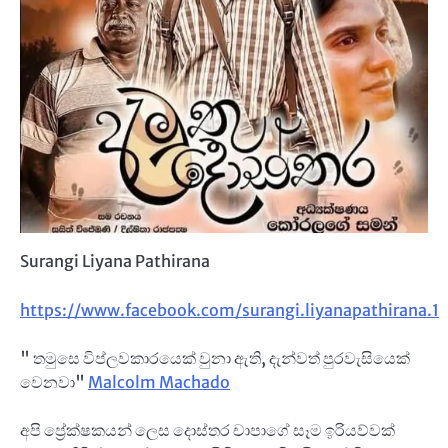
Surangi Liyana Pathirana
https://www.facebook.com/surangi.liyanapathirana.1
" තමුසෙ විප්ලවකාරයෙක් වුනා ඇති, දැන්වත් පුරවැසියෙක්
වෙනවා"
Malcolm Machado
අපි ප්‍රේක්ෂකයන් ලෙස දොස්තර චාපාගේ සෑම ඉරියව්වක්