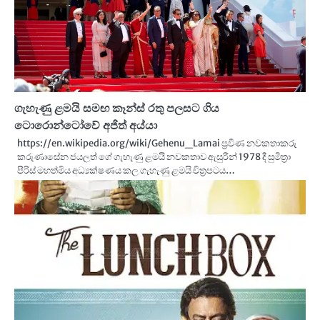
ගැහැණු ළමයි සමඟ කෑන්ස් රතු පලසට ගිය
ටොරොන්ටෝවේ අජිත් අය්යා
https://en.wikipedia.org/wiki/Gehenu_Lamai ප්‍රවීණ නවකතාකරු
කරුණාසේන ජයලත් ගේ ගැහැණු ළමයි නවකතාව ඇසුරින් 1978 දී සුමිත්‍රා
පීරිස් මහත්මිය අධ්‍යක්ෂණය කල ගැහැණු ළමයි චිත්‍රපටය…