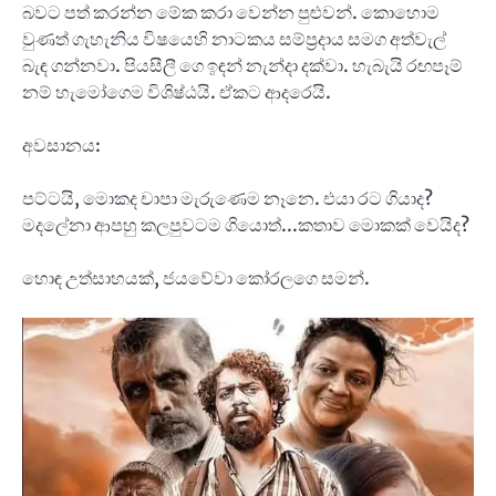
බවට පත් කරන්න මේක කරා වෙන්න පුළුවන්. කොහොම
වුණත් ගැහැනිය විෂයෙහි නාටකය සම්ප්‍රදාය සමග අත්වැල්
බැඳ ගන්නවා. පියසීලී ගෙ ඉඳන් නැන්දා දක්වා. හැබැයි රඟපෑම්
නම් හැමෝගෙම විශිෂ්ඨයි. ඒකට ආදරෙයි.
අවසානය:
පට්ටයි, මොකද චාපා මැරුණෙම නෑනෙ. එයා රට ගියාද?
මදලේනා ආපහු කලපුවටම ගියොත්...කතාව මොකක් වෙයිද?
හොඳ උත්සාහයක්, ජයවේවා කෝරලගෙ සමන්.