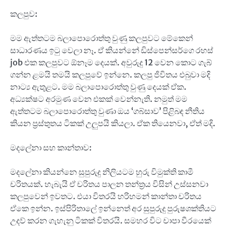
කලපුව:
මම ඇත්තටම බලාපොරොත්තු වුණු කලපුවට මේකෙන්
සාධාරණය ඉටු වෙලා නෑ. ඒ කියන්නේ ඩිස්පෙන්සර්ගෙ රහස්
job එක කලපුවට ඕනෑම දෙයක්. අවුරුදු 12 වෙන කොට ගැබ්
ගන්න ළමයි තමයි කලපුවේ ඉන්නෙ. කලපු ජිවිතය එබුවා මදි
නාට්‍ය ඇතුළට. මම බලාපොරොත්තු වුණු දෙයක් ඒක.
අධ්‍යක්ෂට අරමුණ වෙන එකක් වෙන්නැති. නමුත් මම
ඇත්තටම බලාපොරොත්තු වුණා ඔය ‘ගබ්සාව’ පිළිබඳ නීතිය
කියන ප්‍රස්තුතය ටිකක් උලුපයි කියලා. ඒක තියෙනවා, ඒත් මදි.
මදලේනා සහ කාන්තාව:
මදලේනා කියන්නෙ සුපුරුදු නිලියටම හුරු විමුක්ති කාමී
චරිතයක්. හැබැයි ඒ චරිතය පාලන තන්ත්‍රය විසින් උස්සනවා
කලපුවෙන් ඉවතට. එයා විතරයි හරිහමන් කාන්තා චරිතය
ඒකෙ ඉන්න. ඉස්පිරිතාලේ ඉන්නෙත් අර සුපුරුදු පුරුෂශක්තියට
උදව් කරන ගැහැනු ටිකක් විතරයි. සමහර විට චාපා වීරයෙක්