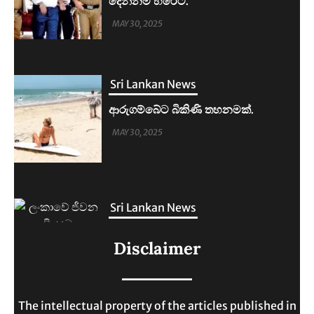
ආරුගම්බේට බිකිණි තහනමක්.
MAY 30, 2025
Sri Lankan News
ලංකාවේ ජීවන වියදම දෙගුණයකින්
ඉහළට.
MAY 30, 2025
Sri Lankan News
මහින්දානන්දට 20යි. නලින්ට 25යි.
දෙන්නම හිරේට.
Disclaimer
MAY 30, 2025
The intellectual property of the articles published in