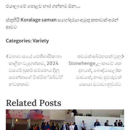
එයාලා මේ පොළව භාර ගන්නම ඕන...
ස්තුතියි Koralage saman සහෝදරයා අමුතු කතාවක් අරන්
ආවට
Categories:
Variety
Post
මහාවංසයේ ඓතිහාසික හා
තවමත් අබිරහසක් වුනු
කාලීන වැදගත්කම, 2024
Stonehenge,ලංකාවේ ශත
navigation
වසරේ බුකර් සම්මනය දිනූ
දහයත්, බෞද්ධාලෝක
සමන්තාගේ විස්මිත ‘ඕබිටර්’
මාවතේ, නාම පුවරුවත්
නවකතාව
සොයා ඔටාවා නුවරට
Related Posts