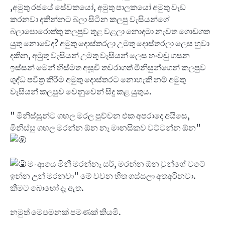
,අමුතු රජයේ සේවකයෝ, අමුතු පාලකයෝ අමුතු වැඩ
කරනවා දකින්නට බලා සිටින කලපු වැසියන්ගේ
බලාපොරොත්තු කලපුව තුළ වළලා නොදමා නැවත ගොඩගත
යුතු නොවේද? අමුතු දොස්තරලා උමතු දොස්තරලා ලෙස හුවා
දකින, අමුතු වැසියන් උමතු වැසියන් ලෙස හංවඩු ගසන
ඉස්සන් මෙන් හිස්මත අසූචි තවරාගත් මිනිසුන්ගෙන් කලපුව
ශුද්ධ පවීත්‍ර කිරීම අමුතු දොස්තරට නොහැකි නම් අමුතු
වැසියන් කලපුව වෙනුවෙන් සිදු කළ යුතුය.
" මිනිස්සුන්ට ගහල මරල පුච්චන එක අපරාදෙ අයිසෙ,
මිනිස්සු ගහල මරන්න ඕන නෑ මානසිකව වට්ටන්න ඕන"
මං ආයෙ මිනී මරන්නෑ සර්, මරන්න ඕන වුන්ගේ වටේ
ඉන්න උන් මරනවා" මේ වචන හිත ගස්සලා අතඅරිනවා.
කීමට බොහෝ ⁣දෑ ඇත.
නමුත් මෙපමනක් පමණක් කියමි.