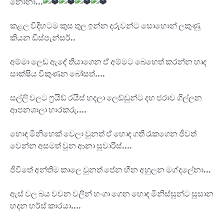
නෝනා...
කළල විදිහටම කුස තුල ඉන්න දරුවන්ට සොහොන් ලකුණු
කියන ඩිස්පැන්සර්..
අම්මා ලෙඩ ඇඳේ තියාගෙන ඒ අම්මට බෙහෙත් කරන්න හෘද
සාක්ෂිය විකුණන බෝසත්....
සල්ලි වලට ෆ්‍රයිඩ් රයිස් හදලා ලෙඩ්ඩුන්ට දහ ජරාව ගිල්ලන
ආපනශාලා භාරකරු....
හොඳ මිනිහෙක් වෙලා වුනත් ඒ හොඳ ගති රැකගෙන ජීවත්
වෙන්න අසමත් වුන ආනා සුවාරිස්....
ජීවිතේ අන්තිම කාලෙ වුනත් පේන හීන අහුලන මග්දලේනා...
ඇස් වල බය වචන වලින් හංගා ගෙන හොඳ මිනිස්සුන්ට සුසාන
හදන හර්ස් කාරයා....