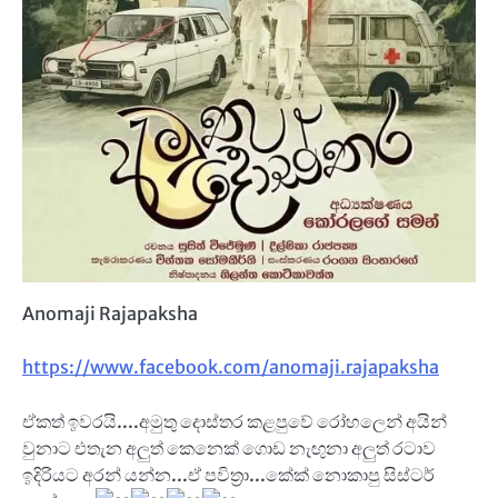
Anomaji Rajapaksha
https://www.facebook.com/anomaji.rajapaksha
ඒකත් ඉවරයි....අමුතු දොස්තර කළපුවේ රෝහලෙන් අයින්
වුනාට එතැන අලුත් කෙනෙක් ගොඩ නැඟුනා අලුත් රටාව
ඉදිරියට අරන් යන්න...ඒ පවිත්‍රා...කේක් නොකාපු සිස්ටර්