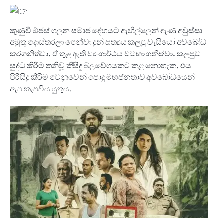
කුණුවී ඕජස් ගලන සමාජ දේහයට ඇඟිල්ලෙන් ඇණ අවුස්සා
අමුතු දොස්තරලා පෙන්වා දුන් සත්‍යය කලපු වැසියෝ අවබෝධ
කරගනිත්වා. ඒ තුළ ඇති ව්‍යංගාර්ථය වටහා ගනිත්වා. කලපුව
සුද්ධ කිරීම තනිවූ කිසිදු බලවේගයකට කළ නොහැක. එය
පිරිසිදු කිරීම වෙනුවෙන් පොදු මහජනතාව අවබෝධයෙන්
ඇප කැපවිය යුතුය.