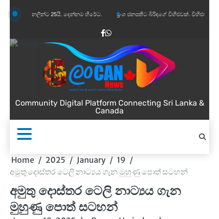
Skip
ින්ට 25යි. දෙන්නම හිරේට.
ප්‍රංශ ජනපතිට බිරිඳගේ විහිළුවක්. විහිළුවදුරදිග යයි.
කැනඩා
to
content
Facebook
WhatsApp
Community Digital Platform Connecting Sri Lanka &
Canada
Home
2025
January
19
අමුතු දොස්තර ටෙලි නාට්‍යය ගැන මුහුණු පොත් සටහන්
අමුතු දොස්තර ටෙලි නාට්‍යය ගැන
මුහුණු පොත් සටහන්