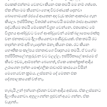
එකෙක් එන්නම වෙනවා කියන එක තමයි මම නම් ගත්තෙ.
ඒක නිසා මම කියනවා හොඳ විවරණයක් දෙනවා
බොහොමයක් රජයේ ආයතන අද වැඩ කරන ආකාරය ගැන
කියලා. ඉස්පිරිතාල විතරක් නොවෙයි සමස්ත රාජ්‍ය ආයතන
පද්ධතියම තමයි මේකෙන් විග්‍රහ වෙන්නෙ. එතකොට මේ
විග්‍රහය ආණ්ඩුවට වගේ ආණ්ඩුවෙන් යමක් බලාපොරොත්තු
වන ජනතාවටම දීලා තියෙනවා පණිවුඩයක්. ඒක තමයි රට
හදන්න නම් අපි හැදෙන්න ඕනෑ කියන එක. රට කියන
භෞතික සංකල්පය ජනතාවගෙ විඥානයම තමයි. ඒ වගේම
ඉස්පිරිතාලේ හසුරුවන වට වලල්ල. ඉස්පිරිතාලේ ෂාරයම ඒ
කීවෙ ඉඩම, ආම්පන්න බෙහෙත්, ඒකෙ කොන්ත්‍රාත් ආදිය
උරාගෙන ඉන්න පෞද්ගලික ජාවාරම් කාරයො විසින්
මෙහෙයවන ක්‍රමය. ලස්සනම දේ මෙතන එක
දේශපාලකයෙක් වත් නෑ.
හැබැයි උන් ඉන්නෙ දර්ශන වචන ආදිය අස්සෙ. ඒක ලස්සනට
දීලා තියෙනවා. අහුලා ගන්න පුළුවන් අයට ගන්න. ඒක
වැදගත්..