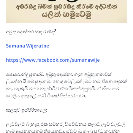
අමුතු දොස්තර සාදාරණද?
Sumana Wijeratne
https://www.facebook.com/sumanawije
පොරොන්දු ප්‍රකාරව අමුතු දොස්තර ගැන අමුතු කතාවක්
ලියන්න යි මේ සූදානම. හොඳ ටෙලියක්, මට නම් ඒකෙ දෙකක්
නෑ. හැබැයි මගෙ නැරේටිව් ඒක ටිකක් අමුතුයි. ඒ නිසා මම
ටෙලිය ඇතුළේ චෙරි ටිකක් පික් කරනවා.
කලපුව ඉස්පිරිතාලේ:
ලැට්වලට බැහැපු එක සමහරු විවේචනය කලාට ලැට් වලවල්
හැම ආයතනයකම තියෙනවා, ඒවට බැහැලා සුද්ධ කරන්න