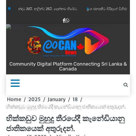
Skip
නන්දට 20යි. නලින්ට 25යි. දෙන්නම හිරේට.
ප්‍රංශ ජනපතිට බිරිඳගේ විහිළුවක්. විහිළුවදුරදිග 
to
content
Facebook
WhatsApp
Community Digital Platform Connecting Sri Lanka &
Canada
Home
2025
January
18
හික්කඩුව මුහුදු තීරයේදී කැනේඩියානු ජාතිකයෙක් අතුරුදන්.
හික්කඩුව මුහුදු තීරයේදී කැනේඩියානු
ජාතිකයෙක් අතුරුදන්.