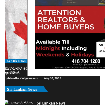
Canada News
කැනඩාවේ වෙසෙන තම පුරවැසියන්ට ඊශ්‍රායලයෙන් අනතුරු
අඟවීමක්.
by
Nirodha Kariyawasam
May 30, 2025
Sri Lankan News
Sri Lankan News