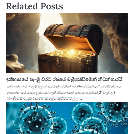
Related Posts
ඉතිහාසයේ පලමු වරට රඡයේ මැදිහත්වීමෙන් නිධන්හාරයි.
වේයන්ගොඩ වදුරව ප්‍රදේශයේ ඉදිවෙමින් පවතින මධ්‍යම අධිවේගී මාර්ගය
ආසන්නයේ පොළොව යට ඇති නිධානයක් සොයා පසුගිය (21වැනිදා)
කැණීම් කටයුතු ආරම්භ කළේය.අත්තනගල්ල…