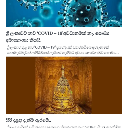
ශ්‍රී ලංකාවට නව ‘COVID – 19’අවධානමක් නෑ. සෞඛ්‍ය
අමාත්‍යාංශය කියයි.
ශ්‍රී ලංකාව තුළ නව ‘COVID – 19’ ප්‍රභේදයක් ව්‍යාප්තවීමේ අවදානමක්
නොමැති බැවින් අනිසි බියක් ඇතිකර ගැනීමට අවශ්‍ය නොවන බව සෞඛ්‍ය…
සිරි දළදා දැක්ම ඇරඹේ..
ශ්‍රී දළදා සමිඳුන් දෑසින් දැක වැඳපුදා ගැනීමේ මහජන වරම 18දා සිට 28 වැනි දින