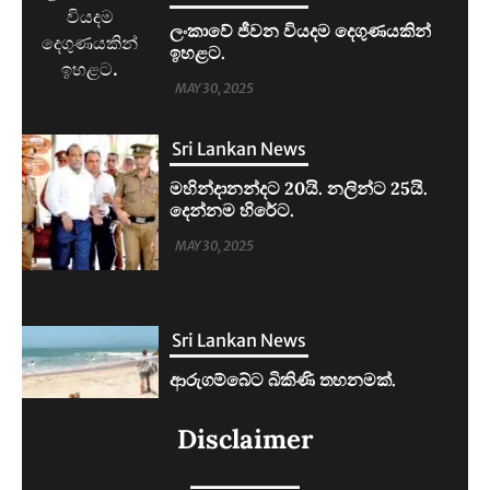
මහින්දානන්දට 20යි. නලින්ට 25යි.
දෙන්නම හිරේට.
MAY 30, 2025
Sri Lankan News
ආරුගම්බේට බිකිණි තහනමක්.
MAY 30, 2025
Sri Lankan News
ලංකාවේ ජීවන වියදම දෙගුණයකින්
Disclaimer
ඉහළට.
MAY 30, 2025