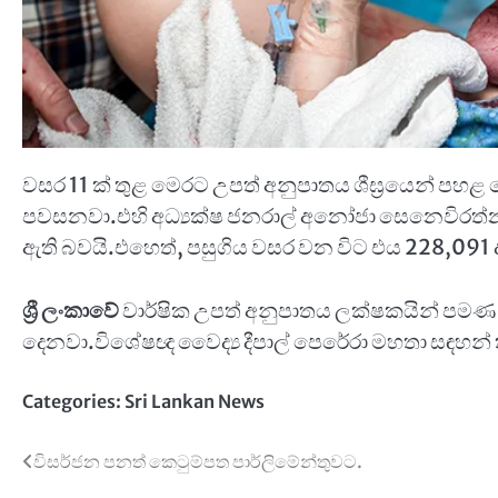
වසර 11 ක් තුළ මෙරට උපත් අනුපාතය ශීඝ්‍රයෙන් පහ
පවසනවා.එහි අධ්‍යක්ෂ ජනරාල් අනෝජා සෙනෙවිරත්න
ඇති බවයි.එහෙත්, පසුගිය වසර වන විට එය 228,091
ශ්‍රී ලංකාවේ
වාර්ෂික උපත් අනුපාතය ලක්ෂකයින් පමණ අ
දෙනවා.විශේෂඥ වෛද්‍ය දීපාල් පෙරේරා මහතා සඳහන් ක
Categories:
Sri Lankan News
Post
විසර්ජන පනත් කෙටුම්පත පාර්ලිමේන්තුවට.