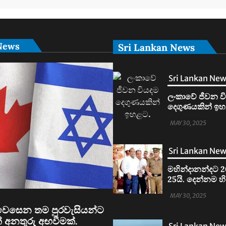
News
Sri Lankan News
Sri Lankan Ne
ලංකාවේ ජීවන ව
දෙගුණයකින් ඉහ
MAY 30, 2025
Sri Lankan Ne
මහින්දානන්දට 2
25යි. දෙන්නම හ
MAY 30, 2025
ෙසෙන තම පුරවැසියන්ට
් අනතුරු අඟවීමක්.
Sri Lankan Ne