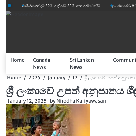
Skip
මහින්දානන්දට 20යි. නලින්ට 25යි. දෙන්නම හිරේට.
ප්‍රංශ ජනපතිට බිරිඳගේ විහිළ
to
content
Home
Canada
Sri Lankan
Communi
News
News
Home
2025
January
12
ශ්‍රී ලංකාවේ උපත් අනුපාත
ශ්‍රී ලංකාවේ උපත් අනුපාතය ශී
January 12, 2025
by
Nirodha Kariyawasam