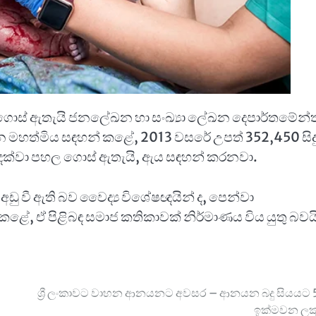
ළ ගොස් ඇතැයි ජනලේඛන හා සංඛ්‍යා ලේඛන දෙපාර්තමේන්
 මහත්මිය සඳහන් කළේ, 2013 වසරේ උපත් 352,450 සිද
 දක්වා පහල ගොස් ඇතැයි, ඇය සඳහන් කරනවා.
ඩු වී ඇති බව වෛද්‍ය විශේෂඥයින් ද, පෙන්වා
ළේ, ඒ පිළිබඳ සමාජ කතිකාවක් නිර්මාණය විය යුතු බවය
ශ්‍රී ලංකාවට වාහන ආනයනට අවසර – ආනයන බදු සියයට
ඉක්මවන ලක