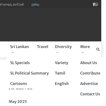
Faceb
Wha
 අඟවීමක්.
පුත්තලම් බූරුවන් ඉතාලියේ මාර ඩිමාන්ඩ්.
කවි ලොව පෙරළියක් කළ ‘
a
Sri Lankan
Travel
Diversity
More
Sponsored By
SL Specials
Variety
About Us
SL Political Summary
Tamil
Contribute
Cartoons
English
Advertise
Archives
Contact Us
May 2025