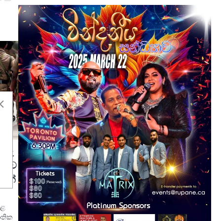
ුරු
්ෂාව
ටින්
රළ
ාතික