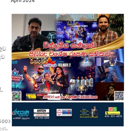
April 2024
තුව
ුව
ි.
 500
ුණු.