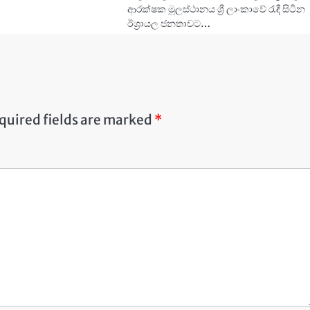
ආරක්ෂක මූලස්ථානය ශ්‍රී ලාංකාවේ රැඳී සිටින
ඊශ්‍රායල ජනතාවට…
quired fields are marked
*