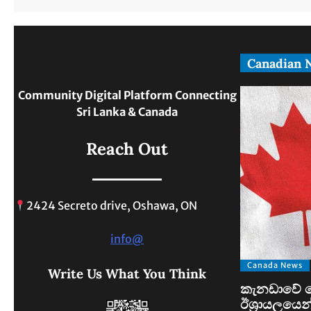
Canadian 
Community Digital Platform Connecting
Sri Lanka & Canada
Reach Out
2424 Secreto drive, Oshawa, ON
info@
Canada News
Write Us What You Think
කැනඩාවේ ව
ඊශ්‍රායලයෙන