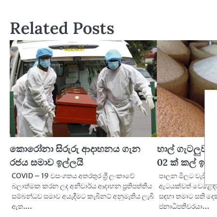
navigation
Related Posts
කොරෝනා සිරුරු ආදාහනය ගැන
හාල් ගැටලුව ව
රජය සමාව ඉල්ලයි
02 ක් කල් ඉල්ල
COVID – 19 වසංගතය අතරතුර ශ්‍රී ලංකාවේ
පාලන මිලට වැඩියෙ
බලාත්මක කරන ලද අනිවාර්ය ආදාහන ප්‍රතිපත්තිය
ඇටයක්වත් වෙළෙඳපො
සම්බන්ධව සමාව අයැදීමට කැබිනට් අනුමැතිය ලැබී
සඳහා තමාට සති දෙ
ඇත.…
ජනාධිපතිවරයා…