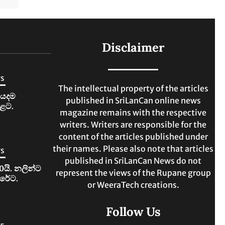
Disclaimer
ws
The intellectual property of the articles
ියදම
published in SriLanCan online news
ළට.
magazine remains with the respective
writers. Writers are responsible for the
content of the articles published under
their names. Please also note that articles
ws
published in SriLanCan News do not
0යි. නලින්ට
represent the views of the Rupane group
ිරේට.
or WeeraTech creations.
Follow Us
ws