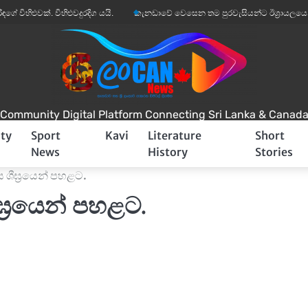
ුවක්. විහිළුවදුරදිග යයි.
කැනඩාවේ වෙසෙන තම පුරවැසියන්ට ඊශ්‍රායලයෙන් අනතුරු
Community Digital Platform Connecting Sri Lanka & Canad
ty
Sport
Kavi
Literature
Short
News
History
Stories
ය ශීඝ්‍රයෙන් පහළට.
ඝ්‍රයෙන් පහළට.