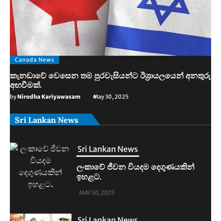
Canada News
කැනඩාවේ වෙසෙන තම පුරවැසියන්ට ඊශ්‍රායලයෙන් අනතුරු
අඟවීමක්.
by
Nirodha Kariyawasam
May 30, 2025
Sri Lankan News
Sri Lankan News
මහින්දානන්දට 20යි. නලින්ට 25යි.
දෙන්නම හිරේට.
MAY 30, 2025