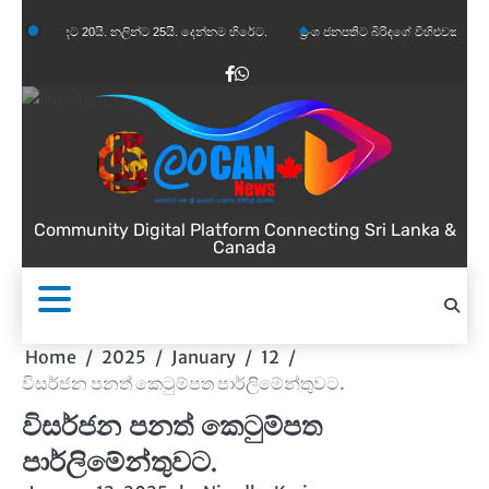
Skip
ට 20යි. නලින්ට 25යි. දෙන්නම හිරේට.
ප්‍රංශ ජනපතිට බිරිඳගේ විහිළුවක්. විහිළුවදුරදිග යයි.
to
content
Facebook
WhatsApp
Community Digital Platform Connecting Sri Lanka &
Canada
Home
2025
January
12
විසර්ජන පනත් කෙටුම්පත පාර්ලිමේන්තුවට.
විසර්ජන පනත් කෙටුම්පත
පාර්ලිමේන්තුවට.