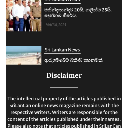
Sri Lankan News
ආරුගම්බේට බිකිණි තහනමක්.
MAY 30, 2025
Sri Lankan News
ලංකාවේ ජීවන වියදම දෙගුණයකින්
Disclaimer
ඉහළට.
MAY 30, 2025
The intellectual property of the articles published in
SriLanCan online news magazine remains with the
respective writers. Writers are responsible for the
content of the articles published under their names.
Please also note that articles published in SriLanCan