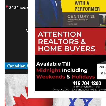
2424 Secreto drive, Oshawa, ON
info@
Write Us What You Think
Canadian News