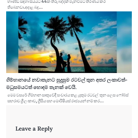
භාණ්ඩ සඳහා සියයට 44ක තීරු බද්දක් පැනවීමට තීරණය කර
තිබෙනවා.අදාළ බදු…
ගිම්හානයේ නවාතැනට සුදුසුම රටවල් තුන අතර ලංකාවත්-
මධුසමයටත් හොඳම තැනක් වෙයි.
මෙම වසරේ ගිම්හාන සෘතුවේදී සංචාරය කළ යුතුම රටවල් තුන ලෙස ෆෝබ්ස්
සඟරාව ශ්‍රී ලංකාව, ග්‍රීසිය සහ මොරීෂියස් රාජ්‍යයන් නම් කර…
Leave a Reply