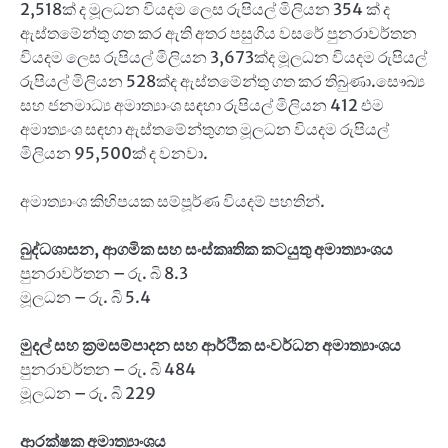
2,518ක් ද මූලධන වියදම ලෙස රුපියල් මිලියන 354 ක් ද
ඇස්තමේන්තු ගත කර ඇති අතර පසුගිය වසරේ පුනරාවර්තන
වියදම ලෙස රුපියල් මිලියන 3,673ක්ද මූලධන වියදම රුපියල්
රුපියල් මිලියන 528ක්ද ඇස්තමේන්තු ගත කර තිබුණා.සෞඛ්‍ය
සහ ජනමාධ්‍ය අමාත්‍යාංශ සඳහා රුපියල් මිලියන 412 එම
අමාත්‍යංශ සඳහා ඇස්තමේන්තුගත මූලධන වියදම රුපියල්
මිලියන 95,500ක් ද වනවා.
අමාත්‍යාංශ කිහිපයක සම්පූර්ණ වියදම් පහතින්.
බුද්ධශාසන
,
ආගමික සහ සංස්කෘතික කටයුතු අමාත්‍යාංශය
පුනරාවර්තන – රු. බි 8.3
මූලධන – රු. බි 5.4
මුදල් සහ ක්‍රමසම්පාදන සහ ආර්ථික සංවර්ධන අමාත්‍යාංශය
පුනරාවර්තන – රු. බි 484
මූලධන – රු. බි 229
ආරක්ෂක අමාත්‍යාංශය