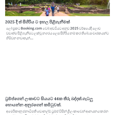
2025 දී ත් සීගිරිය ට ඉහල පිළිගැනීමක්
ලෝ ප්‍රකට Booking.com වෙබ් අඩවියට අනුව 2025 වර්ෂයේදී ලොව
වඩාත්ම පිළිගැනීමට ලක්වූ නගරය ලෙස සීගිරිය නම් කර තිබේ.සංචාරකයන්ට
හිමිවන නවාතැන්…
ට්‍රම්ප්ගෙන් ලංකාවට සියයට 44ක තීරු බද්දක්.ගැටලු
හොයන්න අනුරගෙන් කමිටුවක්.
අමෙරිකානු ජනාධිපති ඩොනල්ඩ් ට්‍රම්ප් විසින් ශ්‍රී ලංකාවෙන් ආනයනය කරන