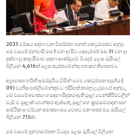
2025 වර්ෂය සඳහා වන විසර්ජන පනත් කෙටුම්පතට අනුව
මේ වසරේ ජනවාරි මස 1 වන දා සිට දෙසැම්බර් මස 31 වන දා
දක්වා වූ කාලසීමාව සඳහා ආණ්ඩුවේ වියදම් ලෙස රුපියල්
බිලියන 4,616ක් ලෙස ඇස්තමේන්තු ගත කර තිබෙනවා.
අග්‍රාමාත්‍ය හරිනි අමරසූරිය විසින් මෙම කෙටුම්පත පසුගිය (
09) වැනිදා පාර්ලිමේන්තුවට ඉදිරිපත් කරනු ලැබුවා.ඒ අනුව,
මේ වසරේ අමාත්‍යාංශ සඳහා සිදුකර ඇති මුදල් වෙන්කිරීම්වලින්
වැඩි ම මුදලක් වෙන්කර ඇත්තේ, මුදල් සහ ක්‍රමසම්පාදන සහ
ආර්ථික සංවර්ධන අමාත්‍යාංශය වෙතට වන අතර එය රුපියල්
බිලියන 713ක්.
මේ වසරේ පුනරාවර්තන වියදම ලෙස රුපියල් මිලියන