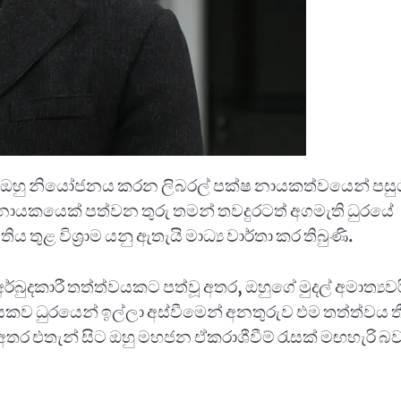
au ඔහු නියෝජනය කරන ලිබරල් පක්ෂ නායකත්වයෙන් පසු
්ෂට නායකයෙක් පත්වන තුරු තමන් තවදුරටත් අගමැති ධුරයේ
තුළ විශ්‍රාම යනු ඇතැයි මාධ්‍ය වාර්තා කර තිබුණි.
්බුදකාරී තත්ත්වයකට පත්වූ අතර, ඔහුගේ මුදල් අමාත්‍යව
 විරසකව ධුරයෙන් ඉල්ලා අස්වීමෙන් අනතුරුව එම තත්ත්වය තීව
අතර එතැන් සිට ඔහු මහජන ඒකරාශීවීම් රැසක් මඟහැරි බ