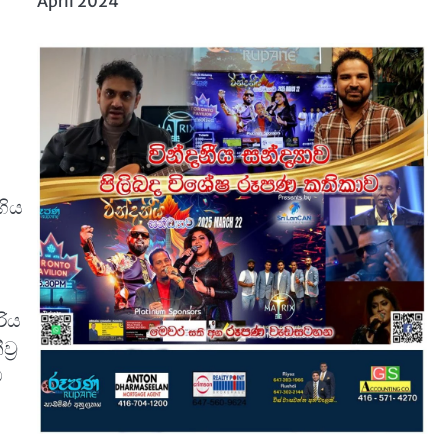
April 2024
ගිය
රිය
්‍ර
ව