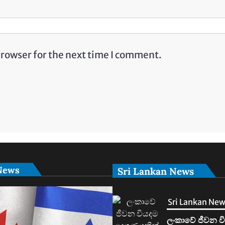
browser for the next time I comment.
News
Sri Lankan News
Sri Lankan Ne
මහින්දානන්දට 2