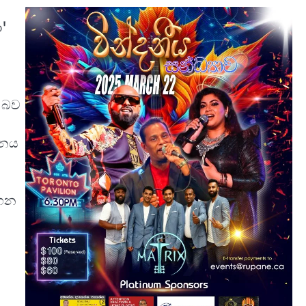
ා'
 බව
දනය
ගෙන