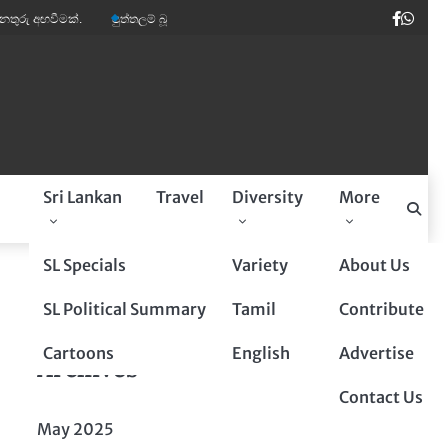
Faceb
Wha
මක්.
පුත්තලම් බූරුවන් ඉතාලියේ මාර ඩිමාන්ඩ්.
කවි ලොව පෙරළියක් කළ ‘සුදෝ
a
Sri Lankan
Travel
Diversity
More
Sponsored By
SL Specials
Variety
About Us
SL Political Summary
Tamil
Contribute
Cartoons
English
Advertise
Archives
Contact Us
May 2025