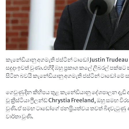
කැනේඩියානු අගමැති ජස්ටින් ටෘඩෝ Justin Trude
සදුදා ඉවත් වුණා.එහිදී ඹහු ප්‍රකාශ කලේ ලිබරල් පක
සිටින බවයි කැනේඩියානු අගමැති ජස්ටින් ටෘඩෝ මේ සතිය 
ගෙවුණු දින කිහිපය තුළ කැනේඩියානු දේශපාලන දැඩි අර
වූ ක්‍රිස්ටියා ෆ්‍රීලන්ඩ් Chrystia Freeland, ඔහු සමඟ
වුණි.ඒ සමඟ ටෘඩෝගේ ජනප්‍රියත්වය තවත් බිදවැටුණු 
වාර්තා වුණි.