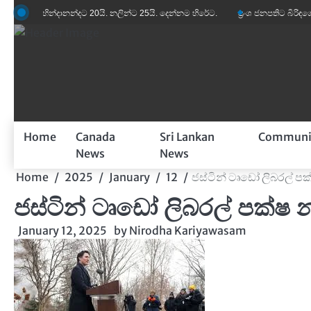
Skip
හින්දානන්දට 20යි. නලින්ට 25යි. දෙන්නම හිරේට.
ප්‍රංශ ජනපතිට බිරිඳගේ විහිළුවක්. 
to
content
Home
Canada
Sri Lankan
Communi
News
News
Home
2025
January
12
ජස්ටින් ටෘඩෝ ලිබරල් ප
ජස්ටින් ටෘඩෝ ලිබරල් පක්ෂ
January 12, 2025
by
Nirodha Kariyawasam