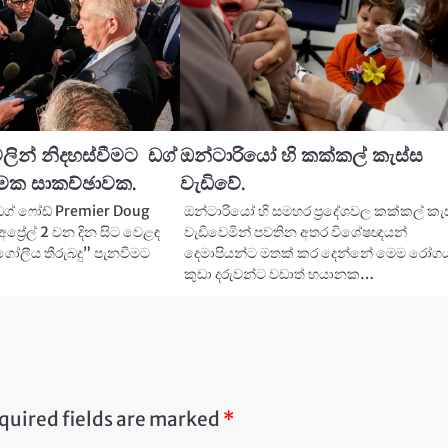
දුවලින් නිදහස්වීමට ඩග්
ඔන්ටාරියෝ හි කක්කල් කැස්ස
්මක සාකච්ඡාවක.
වැඩිවේ.
ී ඩග් ෆෝඩ් Premier Doug
ඔන්ටාරියෝ හි සමහර ප්‍රදේශවල කක්කල් කැ
ප්‍රේල් 2 වන දින සිට වෙළඳ
වැඩිවෙමින් පවතින අතර විශේෂඥයන්
ගෝලීය තීරුබදු” පැනවීමට
දෙමාපියන්ට මතක් කර දෙන්නේ මෙම රෝග
කුඩා දරුවන්ට වඩාත් භයානක…
quired fields are marked
*