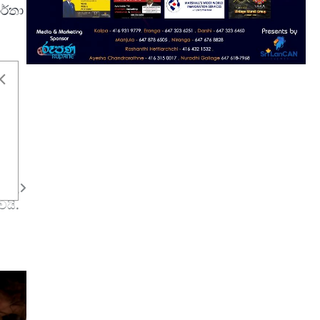
ර්තා
 ඉහල
වයි.