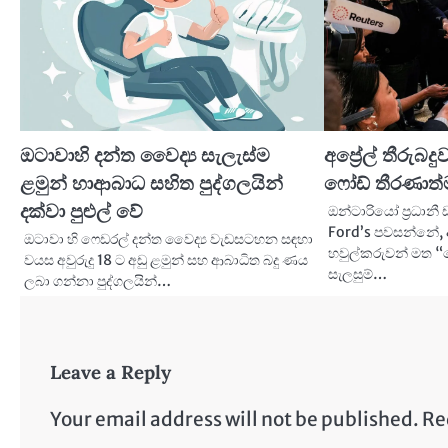
ඔටාවාහි දන්ත වෛද්‍ය සැලැස්ම
අප්‍රේල් තීරුබ
ළමුන් හාආබාධ සහිත පුද්ගලයින්
ෆෝඩ් තීරණාත
දක්වා පුළුල් වේ
ඔන්ටාරියෝ ප්‍රධාන
Ford’s පවසන්නේ, අ
ඔටාවා හි ෆෙඩරල් දන්ත වෛද්‍ය වැඩසටහන සඳහා
හවුල්කරුවන් මත “
වයස අවුරුදු 18 ට අඩු ළමුන් සහ ආබාධිත බදු ණය
සැලසුම්…
ලබා ගන්නා පුද්ගලයින්…
Leave a Reply
Your email address will not be published.
Re