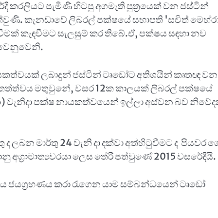
ී කරලියට පැමිණි හිටපු අගමැති පුත්‍රයෙක් වන ජස්ටින්
ුණි. කැනඩාවේ ලිබරල් පක්ෂයේ සභාපති 'සචිත් මෙහ්ර
වීමක් කැඳවීමට සැලසුම් කර තිබේ.ඒ, පක්ෂය සඳහා නව
 වෙනුවෙනි.
්වයක් ලබාදුන් ජස්ටින් ටෘඩෝට අතිශයින් කෘතඥ වන
තත්ත්වය මතුවුනේ, වසර 12ක කාලයක් ලිබරල් පක්ෂයේ
6) වැනිදා පක්ෂ නායකත්වයෙන් ඉල්ලා අස්වන බව නිවේ
තු ද ලබන මාර්තු 24 වැනි දා දක්වා අත්හිටුවීමට ද පියවර 
ානු අග්‍රාමාත්‍යවරයා ලෙස තේරී පත්වුණේ 2015 වසරේදීයි.
ෂය ජයග්‍රහණය කරා රැගෙන යාම සම්බන්ධයෙන් ටෘඩෝ