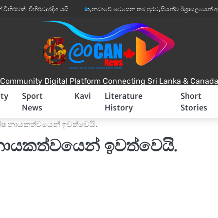
විහිළුවදුරදිග යයි.
කැනඩාවේ වෙසෙන තම පුරවැසියන්ට ඊශ්‍රායලයෙන් අනතුරු අඟවී
Community Digital Platform Connecting Sri Lanka & Canad
ty
Sport
Kavi
Literature
Short
News
History
Stories
ක්ෂ නායකත්වයෙන් ඉවත්වෙයි.
 නායකත්වයෙන් ඉවත්වෙයි.