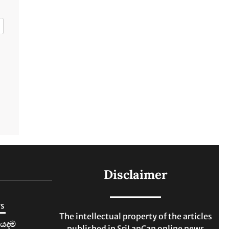
Disclaimer
ws
The intellectual property of the articles
0යි. නලින්ට
published in SriLanCan online news