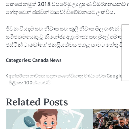
කෙසේ නමුත් 2018 වසරේ මූල්‍ය දූෂණ විමර්ශනයකට අග්‍
හේතුවෙන් ජස්ටින් ටෘඩෝ විවේචනයට ලක්විය.
ජීවන වියදම සහ නිවාස සහ කුලී නිවාස මිල ගණන් ඉහළ 
සමීපතමයෙකු වූ නියෝජ්‍ය අග්‍රාමාත්‍ය සහ මුදල් අමාත්‍ය ක
ජස්ටින් ටෘඩෝගේ ජනප්‍රියත්වය පහළ යාමට හේතු විය.
Categories:
Canada News
Post
අන්තර්ගත භාවිතය සඳහා කැනේඩියානු මාධ්‍ය වෙත Google C
මිලියන 100ක් ගෙවයි
navigation
Related Posts