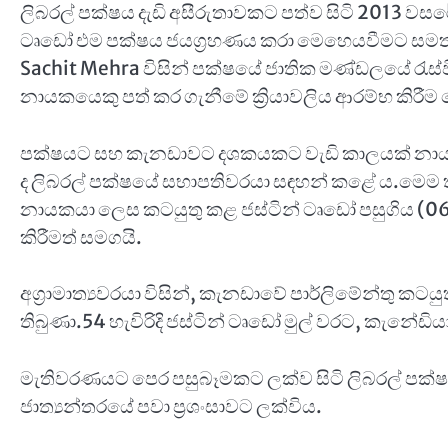
ලිබරල් පක්ෂය දැඩි අසීරුතාවකට පත්ව සිටි 2013 වසරේද
ටෘඩෝ එම පක්ෂය ජයග්‍රහණය කරා මෙහෙයවීමට සමත්ව
Sachit Mehra විසින් පක්ෂයේ ජාතික මණ්ඩලයේ රැස්
නායකයෙකු පත් කර ගැනීමේ ක්‍රියාවලිය ආරම්භ කිරීම
පක්ෂයට සහ කැනඩාවට දශකයකට වැඩි කාලයක් නායකත
ද ලිබරල් පක්ෂයේ සභාපතිවරයා සඳහන් කළේ ය.මෙම 
නායකයා ලෙස කටයුතු කළ ජස්ටින් ටෘඩෝ පසුගිය (0
කිරීමත් සමගයි.
අග්‍රාමාත්‍යවරයා විසින්, කැනඩාවේ පාර්ලිමේන්තු කටයු
තිබුණා.54 හැවිරිදි ජස්ටින් ටෘඩෝ මුල් වරට, කැනේඩිය
මැතිවරණයට පෙර පසුබෑමකට ලක්ව සිටි ලිබරල් පක්
ජාත්‍යන්තරයේ පවා ප්‍රශංසාවට ලක්විය.