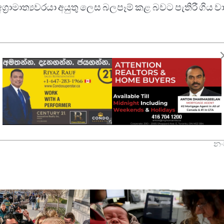
රාමාත්‍යවරයා අයුතු ලෙස බලපෑම් කළ බවට පැතිරී ගිය වා
යාම මෙන්ම, පසුගියදා අග්‍රාමාත්‍යවරයාගේ දිගුකාලීන
්‍රිස්ටියා ෆ්‍රීලන්ඩ් කැබිනට් මණ්ඩලයෙන් ඉල්ලා අස්වීම ද
an$
ට්‍රම්ප් ගේ තර්ඡනයෙන් පසු කැනඩාව දේශසීමා ආරක්ෂාව
නං