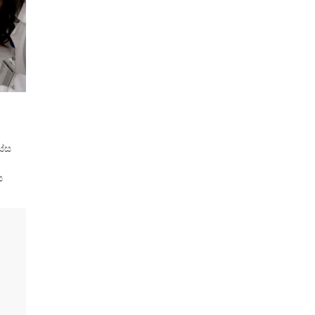
ස්ස
ය