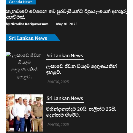
Canada News
කැනඩාවේ වෙසෙන තම පුරවැසියන්ට ඊශ්‍රායලයෙන් අනතුරු
අඟවීමක්.
by
Nirodha Kariyawasam
May 30, 2025
Sri Lankan News
Sri Lankan News
මහින්දානන්දට 20යි. නලින්ට 25යි.
දෙන්නම හිරේට.
MAY 30, 2025
Sri Lankan News
ආරුගම්බේට බිකිණි තහනමක්.
MAY 30, 2025