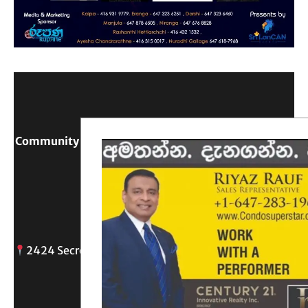
Community Digital Platform Connecting Sri Lanka &
Canada
Reach Out
2424 Secreto drive, Oshawa, ON
info@