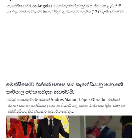
ඇමෙරිකාවේ Los Angeles ලොස් ඇන්ජලීස් නුවර පැතිර යන ළැව් ගිනි
හේතුවෙන් එරට ආර්ථිකයට සිදුව ඇති පාඩුව පසුගිය (12) වැනිදා වනවිට…
මෙක්සිකෝව එක්සත් ජනපද සහ කැනේඩියානු තානාපති
කාර්යාල සමඟ සබඳතා නවත්වයි.
මෙක්සිකෝවේ ජනාධිපති Andrés Manuel López Obrador එක්සත්
ජනපද සහ කැනේඩියානු තානාපති කාර්යාල සමඟ රාජ්‍ය තාන්ත්‍රික සබඳතා
අත්හිටුවීමට තීරණයකර ඇත.ඊට හේතු…