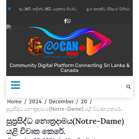
Skip
ට 20යි. නලින්ට 25යි. දෙන්නම හිරේට.
ප්‍රංශ ජනපතිට බිරිඳගේ විහිළුවක්. විහිළුවදුරදිග යයි.
to
content
Facebook
WhatsApp
Community Digital Platform Connecting Sri Lanka &
Canada
Home
2024
December
20
සුප්‍රසිද්ධ නොත්‍රදාමය(Notre-Dame) යළි විවෘත කෙරේ.
සුප්‍රසිද්ධ නොත්‍රදාමය(Notre-Dame)
යළි විවෘත කෙරේ.