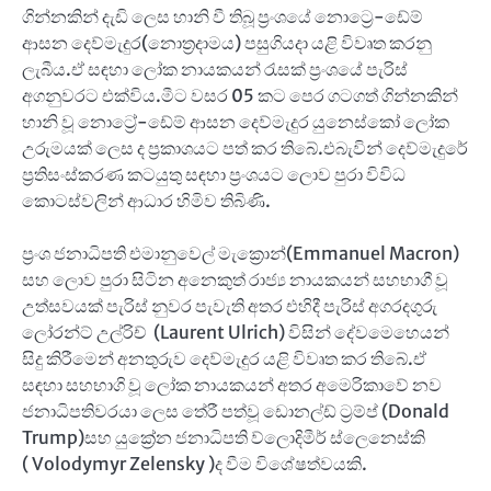
ගින්නකින් දැඩි ලෙස හානි වී තිබූ ප්‍රංශයේ නොට්‍රෙ-ඩේම්
ආසන දෙව්මැදුර(නොත්‍රදාමය) පසුගියදා යළි විවෘත කරනු
ලැබීය.ඒ සඳහා ලෝක නායකයන් රැසක් ප්‍රංශ‍යේ පැරිස්
අගනුවරට එක්විය.මීට වසර 05 කට පෙර ගටගත් ගින්නකින්
හානි වූ නොට්‍රේ-ඩේම් ආසන දෙව්මැදුර යුනෙස්කෝ ලෝක
උරුමයක් ලෙස ද ප්‍රකාශයට පත් කර තිබේ.එබැවින් දෙව්මැදුරේ
ප්‍රතිසංස්කරණ කටයුතු සඳහා ප්‍රංශයට ලොව පුරා විවිධ
කොටස්වලින් ආධාර හිමිව තිබිණි.
ප්‍රංශ ජනාධිපති එමානුවෙල් මැක්‍රොන්(Emmanuel Macron)
සහ ලොව පුරා සිටින අනෙකුත් රාජ්‍ය නායකයන් සහභාගී වූ
උත්සවයක් පැරිස් නුවර පැවැති අතර එහිදී පැරිස් අගරදගුරු
ලෝරන්ට් උල්රිච් (Laurent Ulrich) විසින් දේවමෙහෙයන්
සිදු කිරීමෙන් අනතුරුව දෙව්මැදුර යළි විවෘත කර තිබේ.ඒ
සඳහා සහභාගි වූ ලෝක නායකයන් අතර අමෙරිකාවේ නව
ජනාධිපතිවරයා ලෙස තේරී පත්වූ ඩොනල්ඩ් ට්‍රම්ප් (Donald
Trump)සහ යුක්‍රේන ජනාධිපති ව්ලොදිමීර් ස්ලෙනෙස්කි
( Volodymyr Zelensky )ද වීම විශේෂත්වයකි.