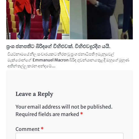
ප්‍රංශ ජනපතිට බිරිඳගේ විහිළුවක්. විහිළුවදුරදිග යයි.
වියට්නාමයේ නිල සංචාරයකට නිරත වූ ප්‍රංශ ජනාධිපති ඉමැනුවෙල්
මැක්රොන්ගේ Emmanuel Macron බිරිඳ ගුවන්යානය තුළදී ඔහුගේ මුහුණ
අතින් තල්ලු කරන අන්දමේ…
Leave a Reply
Your email address will not be published.
Required fields are marked
*
Comment
*