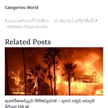
Categories:
World
Post
ටොරොන්ටෝ හි විරැකියා
රට කල හැටි රනිල් කියයි.
අනුපාතය ඉහළම අගයක.
navigation
Related Posts
ඇමෙරිකාවේළැව් ගිනිතවදුරටත් – දැනට පාඩුව ඩොලර්
බිලියන 150 ක්.