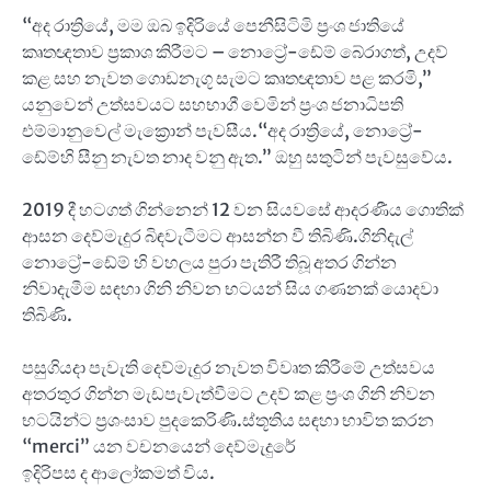
“අද රාත්‍රියේ, මම ඔබ ඉදිරියේ පෙනීසිටිමි ප්‍රංශ ජාතියේ
කෘතඥතාව ප්‍රකාශ කිරීමට – නොට්‍රේ-ඩේම් බේරාගත්, උදව්
කළ සහ නැවත ගොඩනැගූ සැමට කෘතඥතාව පළ කරමි,”
යනුවෙන් උත්සවයට සහභාගී වෙමින් ප්‍රංශ ජනාධිපති
එම්මානුවෙල් මැක්‍රොන් පැවසීය.“අද රාත්‍රියේ, නොට්‍රේ-
ඩේම්හි සීනු නැවත නාද වනු ඇත.” ඔහු සතුටින් පැවසුවේය.
2019 දී හටගත් ගින්නෙන් 12 වන සියවසේ ආදරණීය ගොතික්
ආසන දෙව්මැදුර බිඳවැටීමට ආසන්න වී තිබිණි.ගිනිදැල්
නොට්‍රේ-ඩේම් හි වහලය පුරා පැතිරී තිබූ අතර ගින්න
නිවාදැමීම සඳහා ගිනි නිවන භටයන් සිය ගණනක් යොදවා
තිබිණි.
පසුගියදා පැවැති දෙව්මැදුර නැවත විවෘත කිරීමේ උත්සවය
අතරතුර ගින්න මැඩපැවැත්වීමට උදව් කළ ප්‍රංශ ගිනි නිවන
භටයින්ට ප්‍රශංසාව පුදකෙරිණි.ස්තූතිය සඳහා භාවිත කරන
“merci” යන වචනයෙන් දෙව්මැදුරේ
ඉදිරිපස ද ආලෝකමත් විය.