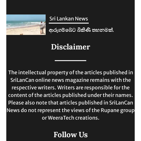
Sri Lankan News
ලංකාවේ ජීවන වියදම දෙගුණයකින්
Disclaimer
ඉහළට.
MAY 30, 2025
The intellectual property of the articles published in
SriLanCan online news magazine remains with the
respective writers. Writers are responsible for the
content of the articles published under their names.
Please also note that articles published in SriLanCan
News do not represent the views of the Rupane group
or WeeraTech creations.
Follow Us