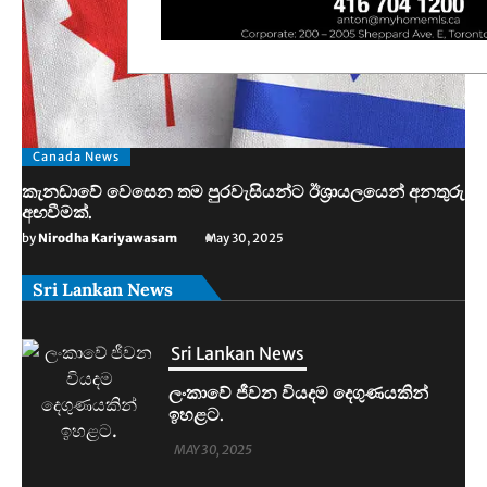
Canada News
කැනඩාවේ වෙසෙන තම පුරවැසියන්ට ඊශ්‍රායලයෙන් අනතුරු
අඟවීමක්.
by
Nirodha Kariyawasam
May 30, 2025
Sri Lankan News
Sri Lankan News
මහින්දානන්දට 20යි. නලින්ට 25යි.
දෙන්නම හිරේට.
MAY 30, 2025