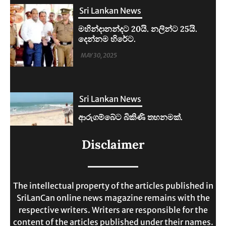
Sri Lankan News
ආරුගම්බේට බිකිණි තහනමක්.
MAY 30, 2025
Sri Lankan News
ලංකාවේ ජීවන වියදම දෙගුණයකින්
Disclaimer
ඉහළට.
MAY 30, 2025
The intellectual property of the articles published in
SriLanCan online news magazine remains with the
respective writers. Writers are responsible for the
content of the articles published under their names.