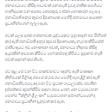
ජනමාධ්‍යයට කිසිදු බාධාවක් නොමැති වුවද ජාතික සමගියට
හානිදායක වන අසත්‍ය තොරතුරු වාර්තා නොකරන ලෙස ද
ජනාධිපති අනුර කුමාර දිසානායක මෙහිදී ජනමාධ්‍ය ආයතන
ප්‍රධානීන්ගෙන් ඉල්ලා ඇත.
රටක් ලෙස දශක ගණනාවක යුද්ධයකට මුහුණදුන් බව සිහිපත්
කර ඇති ජනාධිපති අනුර කුමාර දිසානායක, නැවත කිසිසේත්
ජාතිවාදයට ඉඩ නොතබන බවත්, ජනමාධ්‍ය නිදහස කිසිඳු
අයුරකින් අඩපණ කිරීමට හෝ කප්පාදු කිරීමට සූදානම් නැති
බවත් සඳහන් කර තිබේ.
රට තුළ මේ වන විට සාකච්ඡාවට බඳුන්ව ඇති මාතෘකා
කිහිපයක් පිළිබඳ රජයේ ස්ථාවරය මෙහිදී පැහැදිළි කර ඇති
ජනාධිපතිවරයා, අද වන විට ප්‍රධාන ගැටලුවක්ව පවතින
දුප්පත්කම තුරන්කිරීම සඳහා රජය ගෙන යන වැඩසටහන
මෙන්ම “ක්ලීන් ශ්‍රී ලංකා” වැඩසටහන සම්බන්ධයෙන් ද
ජනමාධ්‍ය ප්‍රධානීන් දැනුවත් කර ඇත.