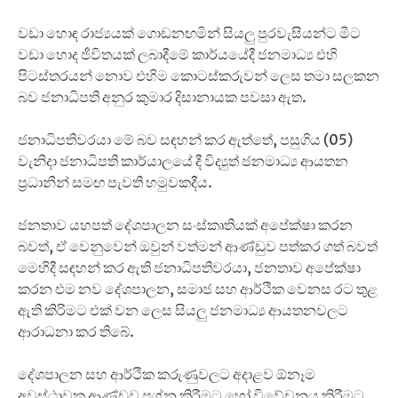
වඩා හොඳ රාජ්‍යයක් ගොඩනඟමින් සියලු පුරවැසියන්ට මීට
වඩා හොද ජීවිතයක් ලබාදීමේ කාර්යයේදී ජනමාධ්‍ය එහි
පිටස්තරයන් නොව එහිම කොටස්කරුවන් ලෙස තමා සලකන
බව ජනාධිපති අනුර කුමාර දිසානායක පවසා ඇත.
ජනාධිපතිවරයා මේ බව සඳහන් කර ඇත්තේ, පසුගිය (05)
වැනිදා ජනාධිපති කාර්යාලයේ දී විද්‍යුත් ජනමාධ්‍ය ආයතන
ප්‍රධානීන් සමඟ පැවති හමුවකදීය.
ජනතාව යහපත් දේශපාලන සංස්කෘතියක් අපේක්ෂා කරන
බවත්, ඒ වෙනුවෙන් ඔවුන් වත්මන් ආණ්ඩුව පත්කර ගත් බවත්
මෙහිදී සඳහන් කර ඇති ජනාධිපතිවරයා, ජනතාව අපේක්ෂා
කරන එම නව දේශපාලන, සමාජ සහ ආර්ථික වෙනස රට තුළ
ඇති කිරිමට එක් වන ලෙස සියලු ජනමාධ්‍ය ආයතනවලට
ආරාධනා කර තිබේ.
දේශපාලන සහ ආර්ථික කරුණුවලට අදාළව ඕනෑම
අවස්ථාවක ආණ්ඩුව ප්‍රශ්න කිරීමට හෝ විවේචනය කිරීමට