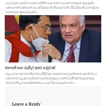
ලොව පුරා කෝටි සංඛ්‍යත රෝගීන් සෙමෙන් සෙමෙන් මරාදමන ඇඳ කුෂ්ට
නොහොත් එක්තැන්ව ඇඳේ දිගුකලක් නිසොල්මන්ව සිටියදී ඇතිවෙන තුවාල
මගහරවන ක්‍රමවේදයක්…
ජනපති සහ බැසිල් අතර හමුවක්
එළැඹෙන ජනාධිපතිවරණය පිළිබඳව සාකච්ඡා කර ඇති අතර දෙපාර්ශ්වය
එකඟතාව පළකර ඇත්තේ ව්‍යවස්ථානුකූලව ඡන්ද විමසීමක් කැඳවනතුරු
ජනාධිපති ධුර අපේක්ෂකත්වය ගැන විසංවාදයන්ගෙන්…
Leave a Reply