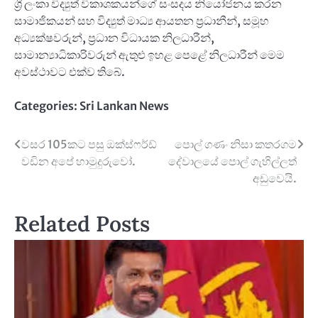
ශ්‍රී ලංකා විද්‍යුත් විකාශකයන්ගේ සංසදය නියෝජනය කරන
සාමාජිකයන් සහ විද්‍යුත් මාධ්‍ය ආයතන ප්‍රධානීන්, සමූහ
අධ්‍යක්ෂවරුන්, ප්‍රධාන විධායක නිලධාරීන්,
සාමාන්‍යාධිකාරිවරුන් ඇතුළු ඉහළ පෙළේ නිලධාරීන් මෙම
අවස්ථාවට එක්ව තිබේ.
Categories:
Sri Lankan News
Post
වසර 105කට පසු ඔක්ස්ෆර්ඩ්
පොල් ගණං නිසා කතරගම
වඩින අපේ හාමුදුරුවෝ.
දේවාලයේ පොල් ගැහිල්ලත්
navigation
අඩුවෙයි.
Related Posts