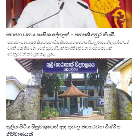
මහජන ධනය සාංඝික දේපළක් – ජනපති අනුර කියයි.
මහජන ධනය සුරැකීමට ජනාධිපතිවරයාට මෙන්ම සියලු රාජ්‍ය නිලධාරීන්ටත්
වගකීමක් තිබෙන බවත් පුරවැසියන් තෘප්තිමත් වන රාජ්‍ය සේවයක්
වෙනුවෙන් කටයුතු කළ යුතු…
කුලියාපිටිය සිසුවකුගෙන් ඇඳ තුවාල මගහරවන විශ්මිත
නිර්මාණයක්