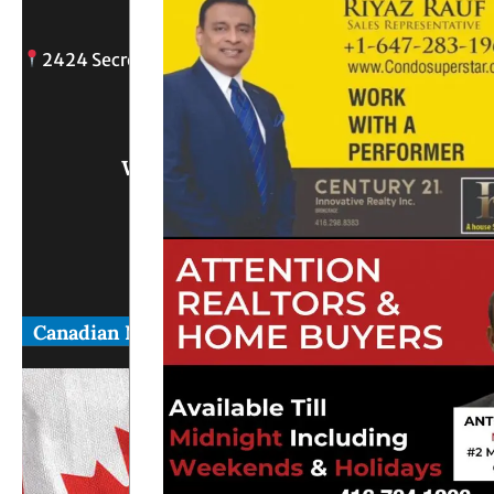
2424 Secreto drive, Oshawa, ON
info@
Write Us What You Think
Canadian News