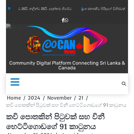
Skip
 20යි. නලින්ට 25යි. දෙන්නම හිරේට.
ප්‍රංශ ජනපතිට බිරිඳගේ විහිළුවක්. විහිළුවදුරදිග යයි.
to
content
Facebook
WhatsApp
Community Digital Platform Connecting Sri Lanka &
Canada
Home
2024
November
21
කවි පොතකින් පිටුවක් සහ විනී හෙට්ටිගොඩගේ 91 කාටුනය
කවි පොතකින් පිටුවක් සහ විනී
හෙට්ටිගොඩගේ 91 කාටුනය