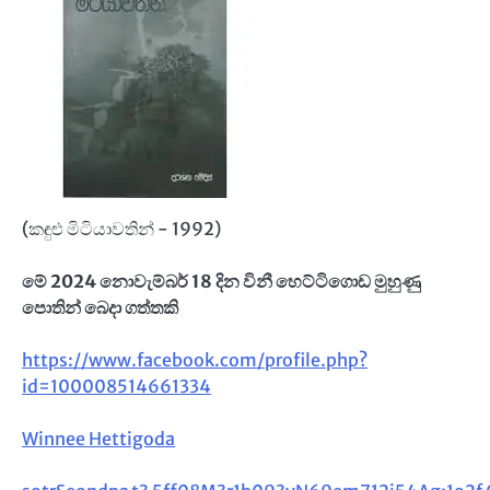
(කඳුළු මිටියාවතින් - 1992)
මේ 2024 නොවැම්බර් 18 දින විනී හෙට්ටිගොඩ මුහුණු
පොතින් බෙදා ගත්තකි
https://www.facebook.com/profile.php?
id=100008514661334
Winnee Hettigoda