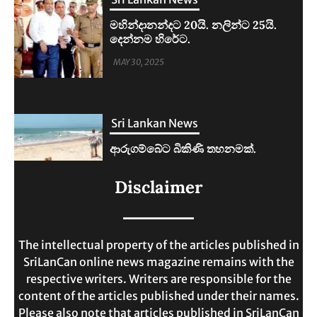
Sri Lankan News
ආරුගම්බේට බිකිණි තහනමක්.
MAY 30, 2025
Sri Lankan News
ලංකාවේ ජීවන වියදම දෙගුණයකින්
Disclaimer
ඉහළට.
MAY 30, 2025
The intellectual property of the articles published in
SriLanCan online news magazine remains with the
respective writers. Writers are responsible for the
content of the articles published under their names.
Please also note that articles published in SriLanCan