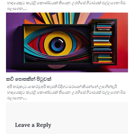
හාදයෙකුට කැරළි කොණ්ඩයක් තියෙන උරහිසේ ගිටාරයක් එල්ලගෙන බිම
බලාගෙන…
කවි පොතකින් පිටුවක්
අපි තරුකැට යා කරමු අපි කැමති විදිහට ඔරායන් කියන්නේ උස හීන්දැරී
හාදයෙකුට කැරළි කොණ්ඩයක් තියෙන උරහිසේ ගිටාරයක් එල්ලගෙන බිම
බලාගෙන…
Leave a Reply