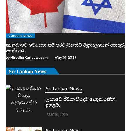
Canada News
කැනඩාවේ වෙසෙන තම පුරවැසියන්ට ඊශ්‍රායලයෙන් අනතුරු
අඟවීමක්.
by
Nirodha Kariyawasam
May 30, 2025
Sri Lankan News
Sri Lankan News
මහින්දානන්දට 20යි. නලින්ට 25යි.
දෙන්නම හිරේට.
MAY 30, 2025