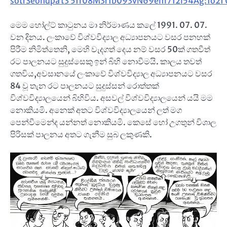
sotrSeondpa t3 5ff08M3r1b093vN69em712i54Ag:1o2f 
මෙම හෝල්ට් කාටුනය මා නිර්මාණය කලේ 1991. 07. 07.
වන දිනය. ලංකාවේ විශ්වවිද්‍යාල අධ්‍යාපනයට වසර පනහක්
පිරීම නිමිත්තෙනි, මෙහි වැදගත් දෙය නම් වසර 50ක් ගතවීත්
රට පාලනයට සුදුස්සෙකු ඉන් බිහි නොවීමයි. කාලය තවත්
ගතවිය,අවසානයේ ලංකාවේ විශ්වවිද්‍යාල අධ්‍යාපනයට වසර
84 වූ තැන රට පාලනයට සුදුස්සන් රොත්තක්
විශ්වවිද්‍යාලයෙන් බිහිවිය. අසවල් විශ්වවිද්‍යාලයෙන් යයි මම
නොකියමි. අනෙක් අතට විශ්වවිද්‍යාලයෙන් ලත් මග
පෙන්වීමෙන්ද යන්නත් නොකියමි. කෙසේ හෝ උගතුන් විශාල
පිරිසක් පාලනය අතට ගැනීම සුබ ලකුණකි.