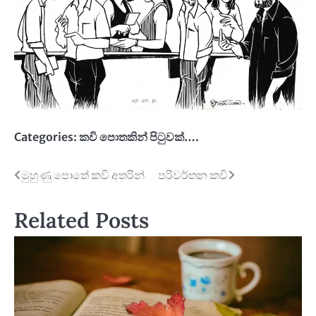
Categories:
කවි පොතකින් පිටුවක්….
Post
මුහුණු පොතේ කවි අතරින්
පරිවර්තන කවි
navigation
Related Posts