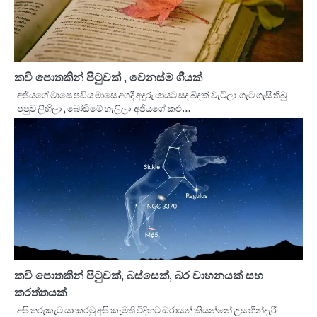
කවි පොතකින් පිටුවක් , වෙනස්ම ගීයක්
අජියගේ මාසෙ පඩිය මාසෙ අගදී අදුරු යායට සද බිදක් වැටිලා ගැට ගැසී තිබු
පපුව ලිහිලා , බෝඩිමේ හැලිලා අජියගේ කළු…
කවි පොතකින් පිටුවක්, බස්සෙක්, බර වාහනයක් සහ
කරත්තයක්
අපි තරුකැට යා කරමු අපි කැමති විදිහට ඔරායන් කියන්නේ උස හීන්දැරී