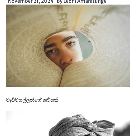
November 21, 2024
by
Leoni Amaratunge
වැඩිමහල්ලන්ගේ කවියකි