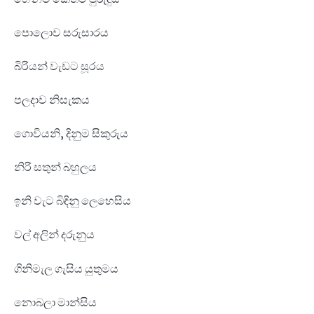
පොලොව සරුසාරය
බිරියන් වැඩට සූරය
පලදාව නිසැකය
ගොවියනි, දිනුම සිකුරුය
නිරි සතුන් බහුලය
ඉනි වැට බිඳිනු ලෙහෙසිය
වල් අලින් දරුනුය
ගිනිමැල ගැසිය යුතුමය
නොබලා මාන්සිය