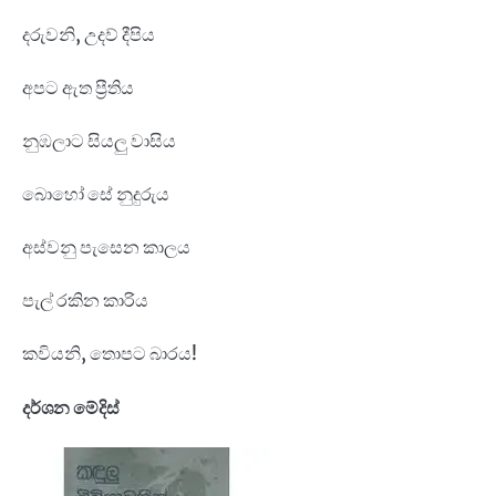
දරුවනි, උදව් දීපිය
අපට ඇත ප්‍රීතිය
නුඹලාට සියලු වාසිය
බොහෝ සේ නුදුරුය
අස්වනු පැසෙන කාලය
පැල් රකින කාරිය
කවියනි, තොපට බාරය!
දර්ශන මේදිස්