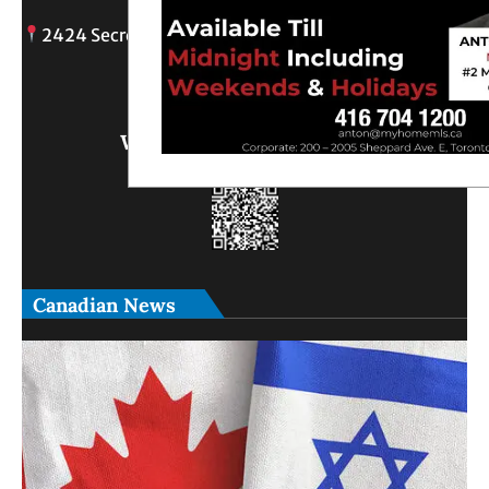
2424 Secreto drive, Oshawa, ON
info@
Write Us What You Think
Canadian News