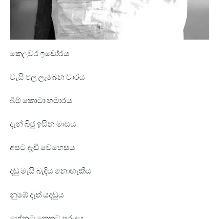
කෙලවර ඉඩෝරය
වැසි පල ලැබෙන වාරය
බිම් කොටා හමාරය
දැන්
බිජු ඉසින මාසය
අපට දැඩි වෙහෙසය
දඬු මැසි බැඳිය නොහැකිය
නුඹේ දෑත් යදඬුය
හේනට කෙතට පුරුදුය