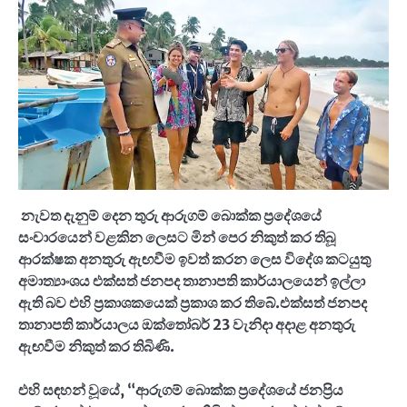
නැවත දැනුම් දෙන තුරු ආරුගම් බොක්ක ප්‍රදේශයේ
සංචාරයෙන් වළකින ලෙසට මින් පෙර නිකුත් කර තිබූ
ආරක්ෂක අනතුරු ඇඟවීම ඉවත් කරන ලෙස විදේශ කටයුතු
අමාත්‍යාංශය එක්සත් ජනපද තානාපති කාර්යාලයෙන් ඉල්ලා
ඇති බව එහි ප්‍රකාශකයෙක් ප්‍රකාශ කර තිබේ.එක්සත් ජනපද
තානාපති කාර්යාලය ඔක්තෝබර් 23 වැනිදා අදාළ අනතුරු
ඇඟවීම නිකුත් කර තිබිණි.
එහි සඳහන් වූයේ
, “
ආරුගම් බොක්ක ප්‍රදේශයේ ජනප්‍රිය