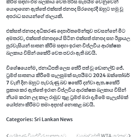
කිරීම සඳහා එම බලකාය වෙත පිරිස සැපයීම වෙනුවෙන්
යොදාගෙන ඇත්තේ එක්සත් ජනපද සිරගෙදරදී ඔහුට හමු වූ
අපරාධ සගයන්ගේ ජාලයකි.
එක්සත් ජනපද අධිකරණ දෙපාර්තමේන්තුව පවසන්නේ මීට
අමතරව
,
එක්සත් ජනපදයේ සිටින එක්සත් ජනපද සහ ඊශ්‍රායල
පුරවැසියන් ඝාතන කිරීම සඳහා ඉරාන විප්ලවීය ආරක්ෂක
බලකාය විසින් ශකේරි වෙත පවරා ඇති බවයි.
විශේෂයෙන්ම
,
ජනාධිපති ලෙස තේරී පත් වූ ඩොනල්ඩ් ජේ.
ට්‍රම්ප් ඝාතනය කිරීමේ සැලසුමක් සැපයීමට 2024 ඔක්තෝබර්
7 වැනි දින ඔහුට පැවරුණු බව ෂකේරි දන්වා ඇත.ෂකේරි
ප්‍රකාශ කර ඇත්තේ ඉරාන විප්ලවීය ආරක්ෂක බලකාය විසින්
නියම කරන ලද කාල රාමුව තුළ ට්‍රම්ප් මරා දැමීමේ සැලැස්මක්
යෝජනා කිරීමට තමා අදහස් නොකළ බවයි.
Categories:
Sri Lankan News
රෝහණ විජේවීර ඝාතනයට
ඩබ්‍රොව්ස්කි WTA ශූරතාව