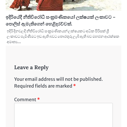
ඉදිරියේදී නීතිවිරෝධී සංක්‍රමණිකයෝ ලක්ෂයක් ලංකාවට –
පොලිස් ඇමැතිගෙන් හෙළිදරව්වක්.
ඉදිරි දිනවලදී නීතිවිරෝධී සංක්‍රමණිකයන් ලක්ෂයකට අධික පිරිසක් ශ්‍රී
ලංකාවට පැමිණීමට ඉඩ ඇති බවට තොරතුරු ලැබී ඇති බව මහජන ආරක්ෂක
අමාත්‍ය…
Leave a Reply
Your email address will not be published.
Required fields are marked
*
Comment
*