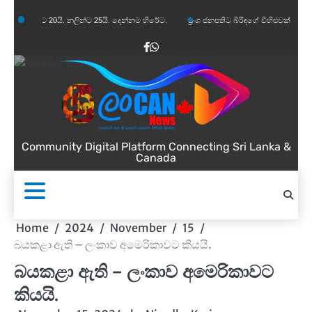
Skip
 20යි. නලින්ට 25යි. දෙන්නම හිරේට.
ප්‍රංශ ජනපතිට බිරිඳගේ විහිළුවක්. විහිළුවදුරදිග යයි.
to
content
Facebook
WhatsApp
Community Digital Platform Connecting Sri Lanka &
Canada
Home
2024
November
15
බයකළා ඇති – ලංකාව අමෙරිකාවට කියයි.
බයකළා ඇති – ලංකාව අමෙරිකාවට
කියයි.