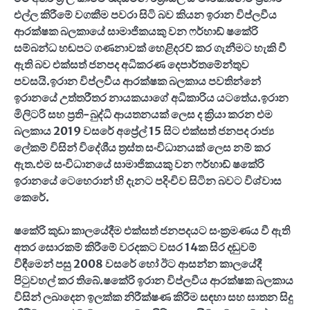
එල්ල කිරීමේ වගකීම පවරා සිටි බව කියන ඉරාන විප්ලවීය
ආරක්ෂක බලකායේ සාමාජිකයකු වන ෆර්හාඩ් ෂකේරි
සම්බන්ධ හඬපට ගණනාවක් හෙළිදරව් කර ගැනීමට හැකි වී
ඇති බව එක්සත් ජනපද අධිකරණ දෙපාර්තමේන්තුව
පවසයි.ඉරාන විප්ලවීය ආරක්ෂක බලකාය පවතින්නේ
ඉරානයේ උත්තරීතර නායකයාගේ අධිකාරිය යටතේය.ඉරාන
මිලිටරි සහ ප්‍රති-බුද්ධි ආයතනයක් ලෙස ද ක්‍රියා කරන එම
බලකාය 2019 වසරේ අප්‍රේල් 15 සිට එක්සත් ජනපද රාජ්‍ය
ලේකම් විසින් විදේශීය ත්‍රස්ත සංවිධානයක් ලෙස නම් කර
ඇත.එම සංවිධානයේ සාමාජිකයකු වන ෆර්හාඩ් ෂකේරි
ඉරානයේ ටෙහෙරාන් හි දැනට පදිංචිව සිටින බවට විශ්වාස
කෙරේ.
ෂකේරි කුඩා කාලයේදීම එක්සත් ජනපදයට සංක්‍රමණය වී ඇති
අතර සොරකම් කිරීමේ වරදකට වසර 14ක සිර දඬුවම්
විඳීමෙන් පසු 2008 වසරේ හෝ ඊට ආසන්න කාලයේදී
පිටුවහල් කර තිබේ.ෂකේරි ඉරාන විප්ලවීය ආරක්ෂක බලකාය
විසින් ලබාදෙන ඉලක්ක නිරීක්ෂණ කිරීම සඳහා සහ ඝාතන සිදු