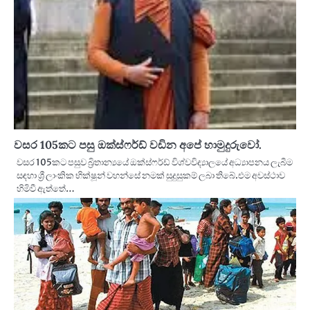
වසර 105කට පසු ඔක්ස්ෆර්ඩ් වඩින අපේ හාමුදුරුවෝ.
වසර 105කට පසුව බ්‍රිතාන්‍යයේ ඔක්ස්ෆර්ඩ් විශ්වවිද්‍යාලයේ අධ්‍යාපනය ලැබීම
සඳහා ශ්‍රී ලාංකික භික්ෂූන් වහන්සේ නමක් සුදුසුකම් ලබා තිබේ.එම අවස්ථාව
හිමිවී ඇත්තේ…