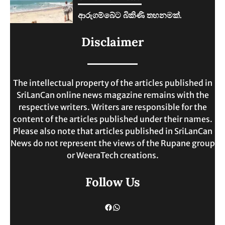
Sri Lankan News
ලංකාවේ ජීවන වියදම දෙගුණයකින්
Disclaimer
ඉහළට.
MAY 30, 2025
The intellectual property of the articles published in
SriLanCan online news magazine remains with the
respective writers. Writers are responsible for the
content of the articles published under their names.
Please also note that articles published in SriLanCan
News do not represent the views of the Rupane group
or WeeraTech creations.
Follow Us
Facebook
WhatsApp