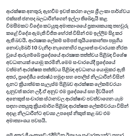
ආරක්ෂක අනතුරු ඇඟවීම ඉවත් කරන ලෙස ශ්‍රී ලංකා පාර්ශ්වය
එක්සත් ජනපද බලධාරීන්ගෙන් ඉල්ලා තිබේදැයි කළ
විමසීමකට විදේශ කටයුතු අමාත්‍යාංශයේ ප්‍රකාශකයකු තහවුරු
කළේ විදේශ ඇමැති විජිත හේරත් විසින් එම ඉල්ලීම සිදු කර
ඇති බවයි.
ආරක්‍ෂක ලේකම් සම්පත් තුයියකොන්තා පසුගිය
නොවැම්බර් 10 වැනිදා නැගෙනහිර පළාතේ සංචාරයක නිරත
වූයේ ආරුගම්බේ ප්‍රදේශයේ ආරක්‍ෂක තත්ත්වය පිළිබඳ විශේෂ
අවධානයක් යොමු කරමිනි.මෙම සංචාරයේදී ප්‍රදේශයේ
වත්මන් ආරක්ෂක තත්ත්වය පිළිබඳ අවධානය යොමුකර ඇති
අතර
,
ප්‍රාදේශීය ජ්‍යෙෂ්ඨ හමුදා සහ පොලිස් නිලධාරීන් විසින්
දැනට ක්‍රියාත්මක සැලැස්ම පිළිබව ආරක්ෂක ලේකම්වරයා
දැනුවත් කරන ලදී.ඒ අනුව එම ප්‍රදේශයේ සහ දිවයිනේ
අනෙකුත් සංචාරක ස්ථානවල ආරක්ෂාව පවත්වාගෙන යෑම
සඳහා ගතයුතු ක්‍රියාමාර්ග පිළිබඳ ආරක්ෂක ලේකම්වරයා විසින්
අදාළ නිලධාරීන්ට අවශ්‍ය උපදෙස් නිකුත් කළ බව එම
අමාත්‍යාංශය පවසයි.
මේ අතර ශ්‍රී ලංකාවේ රැදීසිටින ඊශ්‍රායල සංචාරකයන්ට ප්‍රහාර