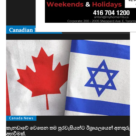
Canadian News
Canada News
කැනඩාවේ වෙසෙන තම පුරවැසියන්ට ඊශ්‍රායලයෙන් අනතුරු
අඟවීමක්.