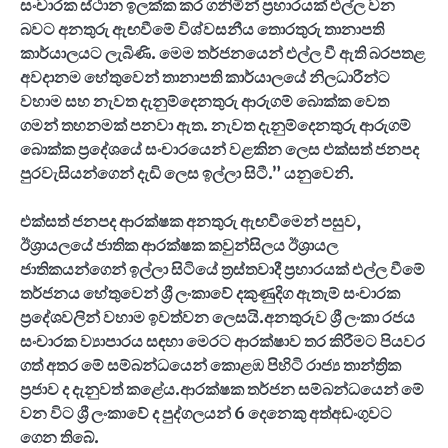
සංචාරක ස්ථාන ඉලක්ක කර ගනිමින් ප්‍රහාරයක් එල්ල වන
බවට අනතුරු ඇඟවීමේ විශ්වසනීය තොරතුරු තානාපති
කාර්යාලයට ලැබිණි. මෙම තර්ජනයෙන් එල්ල වී ඇති බරපතළ
අවදානම හේතුවෙන් තානාපති කාර්යාලයේ නිලධාරීන්ට
වහාම සහ නැවත දැනුම්දෙනතුරු ආරුගම් බොක්ක වෙත
ගමන් තහනමක් පනවා ඇත. නැවත දැනුම්දෙනතුරු ආරුගම්
බොක්ක ප්‍රදේශයේ සංචාරයෙන් වළකින ලෙස එක්සත් ජනපද
පුරවැසියන්ගෙන් දැඩි ලෙස ඉල්ලා සිටී.
”
යනුවෙනි.
එක්සත් ජනපද ආරක්ෂක අනතුරු ඇඟවීමෙන් පසුව
,
ඊශ්‍රායලයේ ජාතික ආරක්ෂක කවුන්සිලය ඊශ්‍රායල
ජාතිකයන්ගෙන් ඉල්ලා සිටියේ ත්‍රස්තවාදී ප්‍රහාරයක් එල්ල වීමේ
තර්ජනය හේතුවෙන් ශ්‍රී ලංකාවේ දකුණුදිග ඇතැම් සංචාරක
ප්‍රදේශවලින් වහාම ඉවත්වන ලෙසයි.අනතුරුව ශ්‍රී ලංකා රජය
සංචාරක ව්‍යාපාරය සඳහා මෙරට ආරක්ෂාව තර කිරීමට පියවර
ගත් අතර මේ සම්බන්ධයෙන් කොළඹ පිහිටි රාජ්‍ය තාන්ත්‍රික
ප්‍රජාව ද දැනුවත් කළේය.ආරක්ෂක තර්ජන සම්බන්ධයෙන් මේ
වන විට ශ්‍රී ලංකාවේ ද පුද්ගලයන් 6 දෙනෙකු අත්අඩංගුවට
ගෙන තිබේ.