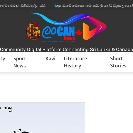
විහිළුවදුරදිග යයි.
කැනඩාවේ වෙසෙන තම පුරවැසියන්ට ඊශ්‍රායලයෙන් අනතුරු අඟවී
Community Digital Platform Connecting Sri Lanka & Canad
ty
Sport
Kavi
Literature
Short
News
History
Stories