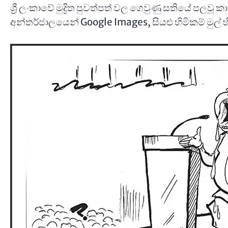
ශ්‍රී ලංකාවේ මුද්‍රිත පුවත්පත් වල ගෙවුණු සතියේ පලවූ ක
අන්තර්ජාලයෙන් Google Images, සියළු හිමිකම් මුල් හ