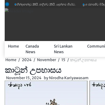
Skip
හින්දානන්දට 20යි. නලින්ට 25යි. දෙන්නම හිරේට.
ප්‍රංශ ජනපතිට බිරිඳගේ විහිළුවක්. 
to
content
Home
Canada
Sri Lankan
Communi
News
News
Home
2024
November
15
කාටූන් උපහාසය
කාටූන් උපහාසය
November 15, 2024
by
Nirodha Kariyawasam