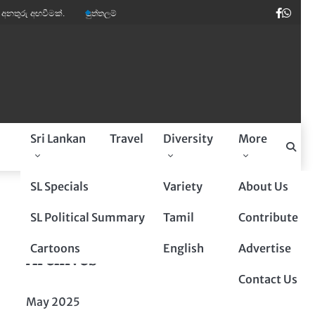
Faceb
Wha
මක්.
පුත්තලම් බූරුවන් ඉතාලියේ මාර ඩිමාන්ඩ්.
කවි ලොව පෙරළියක් කළ ‘සුදෝස
a
Sri Lankan
Travel
Diversity
More
Sponsored By
SL Specials
Variety
About Us
SL Political Summary
Tamil
Contribute
Cartoons
English
Advertise
Archives
Contact Us
May 2025