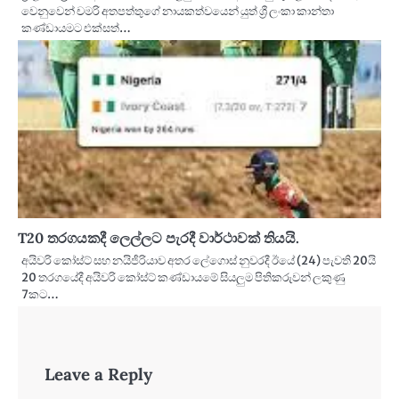
වෙනුවෙන් චමරි අතපත්තුගේ නායකත්වයෙන් යුත් ශ්‍රී ලංකා කාන්තා
කණ්ඩායමට එක්සත්…
T20 තරගයකදී ලෙල්ලට පැරදී වාර්ථාවක් තියයි.
අයිවරි කෝස්ට් සහ නයිජීරියාව අතර ලේගොස් නුවරදී ඊයේ (24) පැවති 20යි
20 තරගයේදී අයිවරි කෝස්ට් කණ්ඩායමේ සියලුම පිතිකරුවන් ලකුණු
7කට…
Leave a Reply