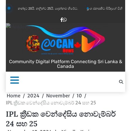
Skip
ානන්දට 20යි. නලින්ට 25යි. දෙන්නම හිරේට.
ප්‍රංශ ජනපතිට බිරිඳගේ විහිළුවක්. විහිළුවදුරදිග
to
content
Facebook
WhatsApp
Community Digital Platform Connecting Sri Lanka &
Canada
Home
2024
November
10
IPL ක්‍රීඩක වෙන්දේසිය නොවැම්බර් 24 සහ 25
IPL ක්‍රීඩක වෙන්දේසිය නොවැම්බර්
24 සහ 25