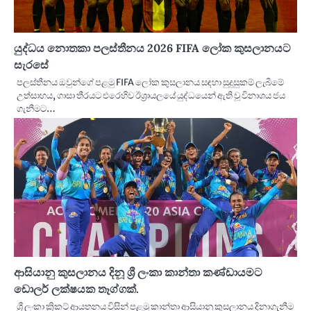
යුද්ධය නොතකා පලස්තීනය 2026 FIFA ලෝක කුසලානයට
සැරසේ
පලස්තීනය ඔවුන්ගේ පළමු FIFA ලෝක කුසලානය සඳහා සුදුසුකම් ලැබීමේ
උත්සාහය, ගාසා තීරයට එරෙහිව ඊශ්‍රායලයේ යුද්ධයෙන් ඇති වූ විනාශය ජය
ගැනීමට…
ආසියානු කුසලානය දිනූ ශ්‍රී ලංකා කාන්තා කණ්ඩායමට
ඩොලර් ලක්ෂයක තෑග්ගක්.
ශ්‍රී ලංකා ක්‍රිකට් ආයතනය විසින් පළමු කාන්තා ආසියානු කුසලානය දිනාගැනීම