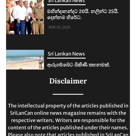
Sri Lankan News
ආරුගම්බේට බිකිණි තහනමක්.
MAY 30, 2025
Sri Lankan News
ලංකාවේ ජීවන වියදම දෙගුණයකින්
Disclaimer
ඉහළට.
MAY 30, 2025
The intellectual property of the articles published in
SriLanCan online news magazine remains with the
respective writers. Writers are responsible for the
content of the articles published under their names.
Please also note that articles published in SriLanCan