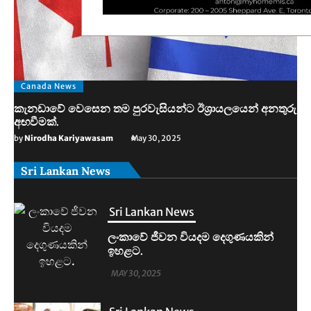
Canada News
කැනඩාවේ වෙසෙන තම පුරවැසියන්ට ඊශ්‍රායලයෙන් අනතුරු
අඟවීමක්.
by
Nirodha Kariyawasam
May 30, 2025
Sri Lankan News
Sri Lankan News
මහින්දානන්දට 20යි. නලින්ට 25යි.
දෙන්නම හිරේට.
MAY 30, 2025