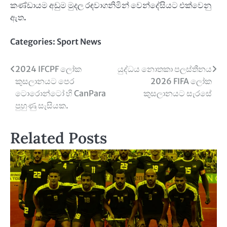
කණ්ඩායම අඩුම මුදල රඳවාගනිමින් වෙන්දේසියට එක්වෙනු
ඇත.
Categories:
Sport News
Post
2024 IFCPF ලෝක
යුද්ධය නොතකා පලස්තීනය
කුසලානයට පෙර
2026 FIFA ලෝක
navigation
ටොරොන්ටෝ හි CanPara
කුසලානයට සැරසේ
පුහුණු සැසියක.
Related Posts