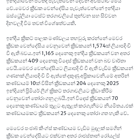
ඉන්දියාවෙන් පිටතදී පැවැත්වෙන දෙවන අවස්ථාව මෙය
වේ.මෙවර ක්‍රීඩක වෙන්දේසිය පැවැත්වෙන්නේ ඉන්දියා
ඔස්ට්‍රේලියා ටෙස්ට් තරගාවලියේ තුන්වන සහ සිව්වන
දිනවලදී වීම තවත් විශේෂත්වයකි.
ඉන්දීය ක්‍රිකට් පාලක මණ්ඩලය තහවුරු කරන්නේ මෙවර
ක්‍රීඩක වෙන්දේසිය වෙනුවෙන් ක්‍රීඩකයන් 1,574ක් ලියාපදිංචි
වී ඇති බවය.ඉන් 1,165 දෙනෙකු ඉන්දීය ක්‍රීඩකයන් වන අතර
ක්‍රීඩකයන් 409 දෙනෙකු විදෙස් ක්‍රීඩකයන් වන බව වාර්තා
වෙයි.මෙවර වෙන්දේසියට ලියාපදිංචි වී ඇති වැඩිම ක්‍රීඩකයන්
ගණනක් ලියාපදිංචි වී ඇත්තේ දකුණු අප්‍රිකාවෙනි.මේ අතරින්
කණ්ඩායම් 10ක් විසින් ක්‍රීඩකයන් 204 දෙනෙකු 2025
ඉන්දියන් ප්‍රිමියර් ලීග් ක්‍රිකට් තරගාවලියට ක්‍රීඩා කිරීම
වෙනුවෙන් තෝරා ගනු ලබයි.ඉන් විදෙස් ක්‍රීඩකයන් 70
දෙනෙකු කණ්ඩායම් තුළට ඇතුළත් කරගැනීමට නියමිතය.එක්
කණ්ඩායමකට ක්‍රීඩකයන් 25 දෙනෙකු තෝරා ගත හැකි වේ.
මෙවෙර පංජාබ් කිංග්ස් කණ්ඩායම වැඩිම මුදලක් සමගින්
ක්‍රීඩක වෙන්දේසියට එක්වන අතර රාජස්තාන් රෝයල්ස්