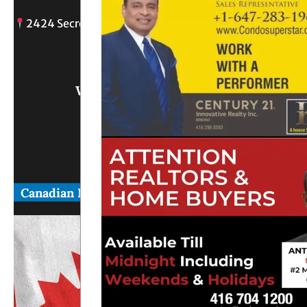
2424 Secreto drive, Oshawa, ON
info@
Write Us What You Think
Canadian News