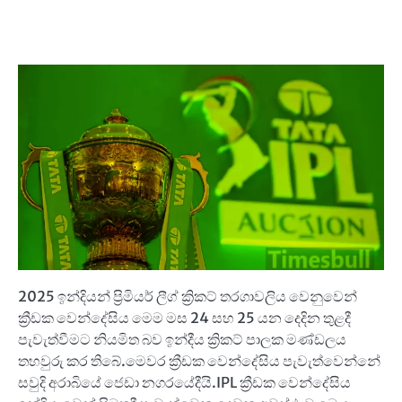
2025 ඉන්දියන් ප්‍රිමියර් ලීග් ක්‍රිකට් තරගාවලිය වෙනුවෙන්
ක්‍රීඩක වෙන්දේසිය මෙම මස 24 සහ 25 යන දෙදින තුළදී
පැවැත්වීමට නියමිත බව ඉන්දීය ක්‍රිකට් පාලක මණ්ඩලය
තහවුරු කර තිබේ.මෙවර ක්‍රීඩක වෙන්දේසිය පැවැත්වෙන්නේ
සවුදි අරාබියේ ජෙඩා නගරයේදීයි.IPL ක්‍රීඩක වෙන්දේසිය