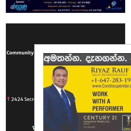
Community Digital Platform Connecting Sri Lanka &
Canada
Reach Out
2424 Secreto drive, Oshawa, ON
info@
Write Us What You Think