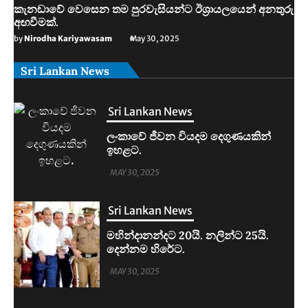
කැනඩාවේ වෙසෙන තම පුරවැසියන්ට ඊශ්‍රායලයෙන් අනතුරු
අඟවීමක්.
by
Nirodha Kariyawasam
May 30, 2025
Sri Lankan News
Sri Lankan News
මහින්දානන්දට 20යි. නලින්ට 25යි.
දෙන්නම හිරේට.
MAY 30, 2025
Sri Lankan News
ආරුගම්බේට බිකිණි තහනමක්.
MAY 30, 2025