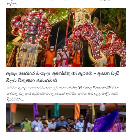
තුළින්…
ඇසළ පෙරහර මංගල්‍ය අගෝස්තු 05 ඇරඹේ – ආසන වැඩි
මිලට විකුණන ජාවාරමක්
මෙවර ඇසළ පෙරහර මංගල්‍ය ලබන අගෝස්තු 05 වනදා සිදුකරන සිව්මහා
දේවාලවල කප් සිටුවීමේ මංගල්‍යයෙන් ආරම්භ කරන බව දළදා මාලිගාවේ
දියවඩන…