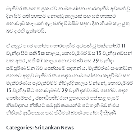
මැතිවරණ පනත ප්‍රකාරව නාමයෝජනා භාරගැනීම අවසන් වූ
දින සිට සති පහකට නොඅඩු කාලයක් සහ සති හතකට
නොවැඩි කාලයක් තුළ ඡන්ද විමසීම සඳහා දින නියම කළ යුතු
බව ද එහි දැක්වෙයි.
ඒ අනූව නාම යෝජනා භාරගැනීම අවසන් වූ ඔක්තෝබර් 11
වැනිදා සිට සති 5ක කාලය, නොවැම්බර් මස 15 වැනිදා අවසන්
වන අතර, සති 07 කාලය නොවැම්බර් මස 29 වැනිදා
සම්පූර්ණ වන බව පෙත්සමේ සඳහන් ය. මැතිවරණ සංශෝධන
පනතට අනූව මැතිවරණය සඳහා නාමයෝජනා කැඳවීමට සහ
මැතිවරණය පැවැත්වීමට නිවැරදි කාලය වන්නේ, නොවැම්බර්
15 වැනිදා සිට නොවැම්බර් 29 වැනි දක්වා බව පෙන්වා දෙන
පෙත්සම්කරු, ජනාධිපතිවරයා ප්‍රකාශයට පත් කළ ගැසට්
නිවේදනය නීතියට සම්පූර්ණයෙන්ම පටහැනි බවත් එය
නීතියේ ආධිපත්‍යය කඩ කිරීමක් බවත් පෙන්වා දී තිබුණි
Categories:
Sri Lankan News