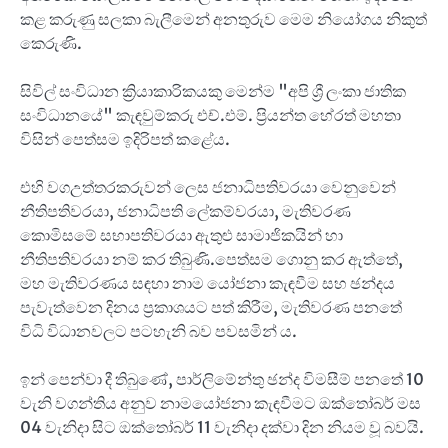
කළ කරුණු සලකා බැලීමෙන් අනතුරුව මෙම නියෝගය නිකුත්
කෙරුණි.
සිවිල් සංවිධාන ක්‍රියාකාරිකයකු මෙන්ම "අපි ශ්‍රී ලංකා ජාතික
සංවිධානයේ" කැඳවුම්කරු එච්.එම්. ප්‍රියන්ත හේරත් මහතා
විසින් පෙත්සම ඉදිරිපත් කළේය.
එහි වගඋත්තරකරුවන් ලෙස ජනාධිපතිවරයා වෙනුවෙන්
නීතිපතිවරයා, ජනාධිපති ලේකම්වරයා, මැතිවරණ
කොමිසමේ සභාපතිවරයා ඇතුළු සාමාජිකයින් හා
නීතිපතිවරයා නම් කර තිබුණි.පෙත්සම ගොනු කර ඇත්තේ,
මහ මැතිවරණය සඳහා නාම යෝජනා කැඳවීම සහ ඡන්දය
පැවැත්වෙන දිනය ප්‍රකාශයට පත් කිරීම, මැතිවරණ පනතේ
විධි විධානවලට පටහැනි බව පවසමින් ය.
ඉන් පෙන්වා දී තිබුණේ, පාර්ලිමේන්තු ඡන්ද විමසීම් පනතේ 10
වැනි වගන්තිය අනුව නාමයෝජනා කැඳවීමට ඔක්තෝබර් මස
04 වැනිදා සිට ඔක්තෝබර් 11 වැනිදා දක්වා දින නියම වූ බවයි.