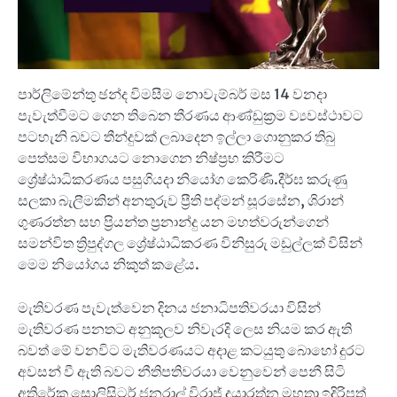
පාර්ලිමේන්තු ඡන්ද විමසීම නොවැම්බර් මස 14 වනදා
පැවැත්වීමට ගෙන තිබෙන තීරණය ආණ්ඩුක්‍රම ව්‍යවස්ථාවට
පටහැනි බවට තීන්දුවක් ලබාදෙන ඉල්ලා ගොනුකර තිබු
පෙත්සම විභාගයට නොගෙන නිෂ්ප්‍රභ කිරීමට
ශ්‍රේෂ්ඨාධිකරණය පසුගියදා නියෝග කෙරිණි.දීර්ඝ කරුණු
සලකා බැලීමකින් අනතුරුව ප්‍රීති පද්මන් සූරසේන, ශිරාන්
ගුණරත්න සහ ප්‍රියන්ත ප්‍රනාන්දු යන මහත්වරුන්ගෙන්
සමන්විත ත්‍රිපුද්ගල ශ්‍රේෂ්ඨාධිකරණ විනිසුරු මඩුල්ලක් විසින්
මෙම නියෝගය නිකුත් කළේය.
මැතිවරණ පැවැත්වෙන දිනය ජනාධිපතිවරයා විසින්
මැතිවරණ පනතට අනුකූලව නිවැරදි ලෙස නියම කර ඇති
බවත් මේ වනවිට මැතිවරණයට අදාළ කටයුතු බොහෝ දුරට
අවසන් වී ඇති බවට නීතිපතිවරයා වෙනුවෙන් පෙනී සිටි
අතිරේක සොලිසිටර් ජනරාල් විරාජ් දයාරත්න මහතා ඉදිරිපත්