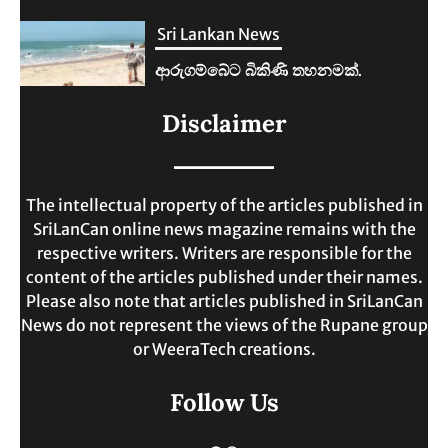
Sri Lankan News
ලංකාවේ ජීවන වියදම දෙගුණයකින්
Disclaimer
ඉහළට.
MAY 30, 2025
The intellectual property of the articles published in
SriLanCan online news magazine remains with the
respective writers. Writers are responsible for the
content of the articles published under their names.
Please also note that articles published in SriLanCan
News do not represent the views of the Rupane group
or WeeraTech creations.
Follow Us