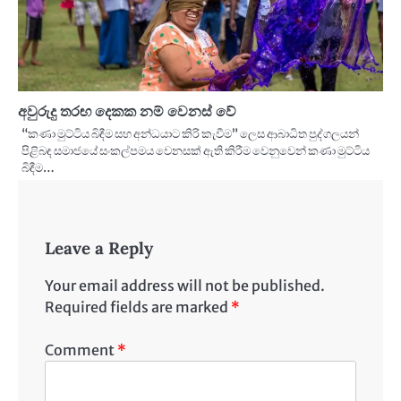
අවුරුදු තරඟ දෙකක නම් වෙනස් වේ
“කණා මුට්ටිය බිඳීම සහ අන්ධයාට කිරි කැවීම” ලෙස ආබාධිත පුද්ගලයන්
පිළිබඳ සමාජයේ සංකල්පමය වෙනසක් ඇති කිරීම වෙනුවෙන් කණා මුට්ටිය
බිඳීම…
Leave a Reply
Your email address will not be published.
Required fields are marked
*
Comment
*