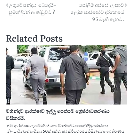
Post
උතුරේ ඡන්දය බෙදෙයි-
පෝලිම් අස්සේ ලංකාව
සුමන්දිරන් ආණ්ඩුවට ?
ලෝක පාස්පෝට් දර්ශකයේ
navigation
95 වැනි තැනට.
Related Posts
මහින්දට ආරක්ෂාව ඉල්ලු පෙත්සම ශ්‍රේෂ්ඨාධිකරණය
විසිකරයි.
නිසි ආරක්ෂක ඇගයීමකින් තොරව තමන්ට සපයාදී තිබූ ආරක්ෂක
නිලධාරීන්ගේ සංචිතය 60ක් දක්වා අඩු කිරීමට රජය විසින් ගනු ලැබූ තීරණය