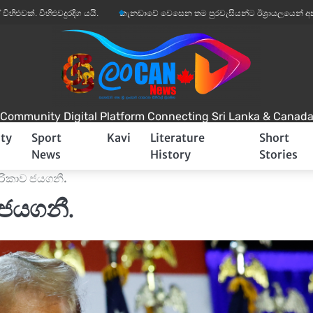
වදුරදිග යයි.
කැනඩාවේ වෙසෙන තම පුරවැසියන්ට ඊශ්‍රායලයෙන් අනතුරු අඟවීමක්.
Community Digital Platform Connecting Sri Lanka & Canad
ty
Sport
Kavi
Literature
Short
News
History
Stories
මෙරිකාව ජයගනී.
 ජයගනී.