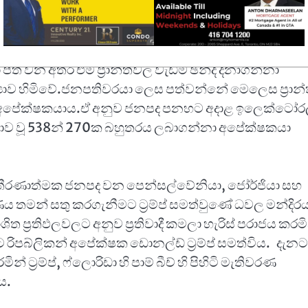
තිඵල නිකුත් වන්නේ ජාතික මට්ටමෙන් නොව ප්‍රාන්ත
රමවේදයක් යටතේය.සෑම ප්‍රාන්තයකටම ජන අනුපාතයට අනුව
හා පත් වන අතර එම ප්‍රාන්තවල වැඩිම ඡන්ද දිනාගන්නා
‍යාව හිමිවේ.ජනපතිවරයා ලෙස පත්වන්නේ මෙලෙස ප්‍රාන
්නා අපේක්ෂකයාය.ඒ අනුව ජනපද පනහට අදාළ ඉලෙක්ටෝර
්‍යාව වූ 538න් 270ක බහුතරය ලබාගන්නා අපේක්ෂකයා
 තීරණාත්මක ජනපද වන පෙන්සල්වේනියා, ජෝර්ජියා සහ
ය තමන් සතු කරගැනීමට ට්‍රම්ප් සමත්වුණේ ධවල මන්දිර
ත ප්‍රතිඵලවලට අනුව ප්‍රතිවාදී කමලා හැරිස් පරාජය කරමි
ිපබ්ලිකන් අපේක්ෂක ඩොනල්ඩ් ට්‍රම්ප් සමත්විය. දැනට
් ට්‍රම්ප්, ෆ්ලොරිඩා හි පාම් බීච් හි පිහිටි මැතිවරණ
ය.