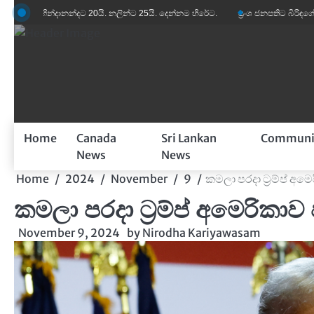
Skip
දානන්දට 20යි. නලින්ට 25යි. දෙන්නම හිරේට.
ප්‍රංශ ජනපතිට බිරිඳගේ විහිළුවක්. විහිළු
to
content
Home
Canada
Sri Lankan
Communi
News
News
Home
2024
November
9
කමලා පරදා ට්‍රම්ප් අ
කමලා පරදා ට්‍රම්ප් අමෙරිකාව
November 9, 2024
by
Nirodha Kariyawasam