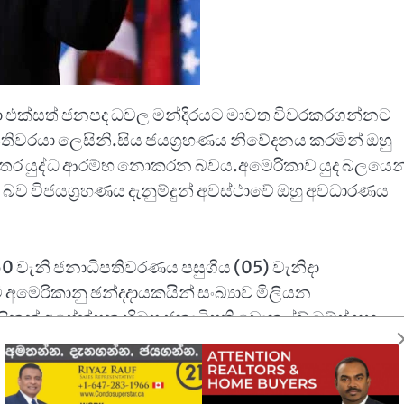
කා එක්සත් ජනපද ධවල මන්දිරයට මාවත විවරකරගන්නට
ධිපතිවරයා ලෙසිනි.සිය ජයග්‍රහණය නිවේදනය කරමින් ඔහු
තර යුද්ධ ආරම්භ නොකරන බවය.අමෙරිකාව යුද බලයෙන
න බව විජයග්‍රහණය දැනුම්දුන් අවස්ථාවේ ඔහු අවධාරණය
 වැනි ජනාධිපතිවරණය පසුගිය (05) වැනිදා
 අමෙරිකානු ඡන්දදායකයින් සංඛ්‍යාව මිලියන
න් අපේක්ෂක හිටපු ජනාධිපති ඩොනල්ඩ් ට්‍රම්ප් සහ
ිස් අතරය.ට්‍රම්ප් යුවළ ෆ්ලොරිඩා හි වෙස්ට් පාම් බීච් හි
ිස් මැතිවරණ දිනයට පෙර ඡන්දය භාවිත කර තිබුණේ තැපැ