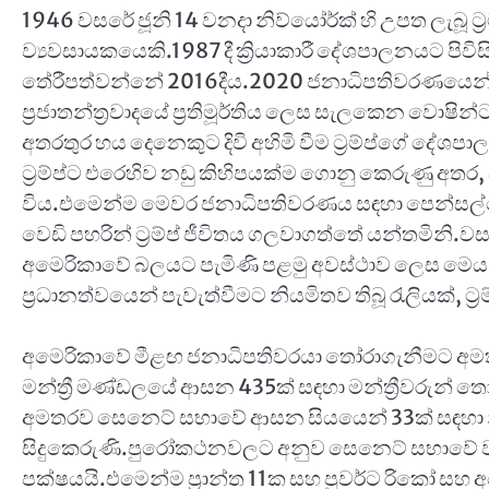
1946 වසරේ ජූනි 14 වනදා නිව්යෝර්ක් හි උපත ලැබූ ට්‍රම්
ව්‍යවසායකයෙකි.1987 දී ක්‍රියාකාරී දේශපාලනයට පිවිස
තේරීපත්වන්නේ 2016දීය.2020 ජනාධිපතිවරණයෙන් ල
ප්‍රජාතන්ත්‍රවාදයේ ප්‍රතිමූර්තිය ලෙස සැලකෙන වොෂි
අතරතුර හය දෙනෙකුට දිවි අහිමි වීම ට්‍රම්ප්ගේ දේශප
ට්‍රම්ප්ට එරෙහිව නඩු කිහිපයක්ම ගොනු කෙරුණු අතර
විය.එමෙන්ම මෙවර ජනාධිපතිවරණය සඳහා පෙන්සල්වේනිය
වෙඩි පහරින් ට්‍රම්ප් ජීවිතය ගලවාගත්තේ යන්තමිනි
අමෙරිකාවේ බලයට පැමිණි පළමු අවස්ථාව ලෙස මෙය
ප්‍රධානත්වයෙන් පැවැත්වීමට නියමිතව තිබූ රැලියක්, ට
අමෙරිකාවේ මීළඟ ජනාධිපතිවරයා තෝරාගැනීමට අමතර
මන්ත්‍රී මණ්ඩලයේ ආසන 435ක් සඳහා මන්ත්‍රීවරුන් ත
අමතරව සෙනෙට් සභාවේ ආසන සියයෙන් 33ක් සඳහා නී
සිදුකෙරුණි.පුරෝකථනවලට අනුව සෙනෙට් සභාවේ වැ
පක්ෂයයි.එමෙන්ම ප්‍රාන්ත 11ක සහ පුවර්ට රිකෝ ස