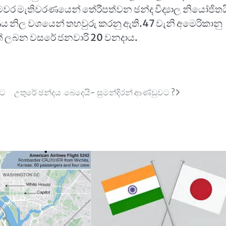
ෙවර මැතිවරණයෙන් තේරීපත්වන ඡන්ද විද්‍යාල නියෝජිතය
‍රහණය නිල වශයෙන් තහවුරු කරනු ඇති.47 වැනි අමෙරිකානු
්තේ ලබන වසරේ ජනවාරි 20 වනදාය.
්ට
උතුරේ ඡන්දය බෙදෙයි- සුමන්දිරන් ආණ්ඩුවට ?