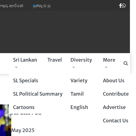
Faceb
Wha
පුත්තලම් බූරුවන් ඉතාලියේ මාර ඩිමාන්ඩ්.
කවි ලොව පෙරළියක් කළ ‘සුදෝසුදු’
a
Sri Lankan
Travel
Diversity
More
Sponsored By
SL Specials
Variety
About Us
SL Political Summary
Tamil
Contribute
Cartoons
English
Advertise
Archives
Contact Us
May 2025