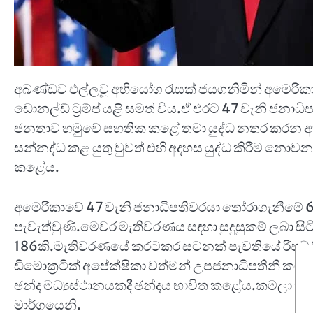
අඛණ්ඩව එල්ලවූ අභියෝග රැසක් ජයගනිමින් අමෙරි
ඩොනල්ඩ් ට්‍රම්ප් යළි සමත් විය.ඒ එරට 47 වැනි ජනා
ජනතාව හමුවේ සහතික කළේ තමා යුද්ධ නතර කරන අ
සන්නද්ධ කළ යුතු වුවත් එහි අදහස යුද්ධ කිරීම නොව
කළේය.
අමෙරිකාවේ 47 වැනි ජනාධිපතිවරයා තෝරාගැනීමේ 60
පැවැත්වුණි.මෙවර මැතිවරණය සඳහා සුදුසුකම් ලබා සිටි
186කි.මැතිවරණයේ කරටකර සටනක් පැවතියේ රිපබ්ලික
ඩිමොක්‍රටික් අපේක්ෂිකා වත්මන් උපජනාධිපතිනී කමලා හැර
ඡන්ද මධ්‍යස්ථානයකදී ඡන්දය භාවිත කළේය.කමලා හැර
මාර්ගයෙනි.