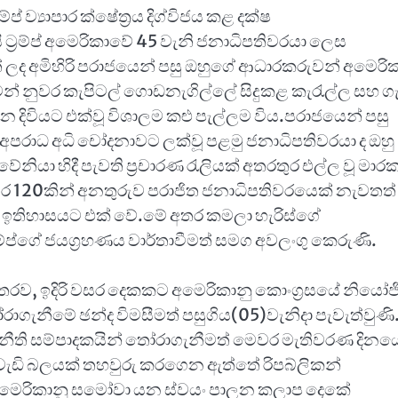
ප් ව්‍යාපාර ක්ෂේත්‍රය දිග්විජය කළ දක්ෂ
ි ට්‍රම්ප් අමෙරිකාවේ 45 වැනි ජනාධිපතිවරයා ලෙස
ද අමිහිරි පරාජයෙන් පසු ඔහුගේ ආධාරකරුවන් අමෙරික
න්ටන් නුවර කැපිටල් ගොඩනැගිල්ලේ සිදුකළ කැරැල්ල සහ ගැ
ාලන දිවියට එක්වූ විශාලම කළු පැල්ලම විය.පරාජයෙන් පසු
, අපරාධ අධි චෝදනාවට ලක්වූ පළමු ජනාධිපතිවරයා ද ඔහු
ා හිදී පැවති ප්‍රචාරණ රැලියක් අතරතුර එල්ල වූ මාර
.වසර 120කින් අනතුරුව පරාජිත ජනාධිපතිවරයෙක් නැවතත්
 ඉතිහාසයට එක් වේ.මේ අතර කමලා හැරිස්ගේ
්‍රම්ප්ගේ ජයග්‍රහණය වාර්තාවීමත් සමග අවලංගු කෙරුණි.
ව, ඉදිරි වසර දෙකකට අමෙරිකානු කොංග්‍රසයේ නියෝජ
ෝරාගැනීමේ ඡන්ද විමසීමත් පසුගිය(05)වැනිදා පැවැත්වුණ
ති සම්පාදකයින් තෝරාගැනීමත් මෙවර මැතිවරණ දිනයේ
ඩි බලයක් තහවුරු කරගෙන ඇත්තේ රිපබ්ලිකන්
හ අමෙරිකානු සමෝවා යන ස්වයං පාලන කලාප දෙකේ