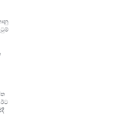
ානු
ටුම්
ක
ිත
ි.ඊට
දී