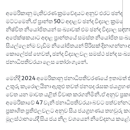
අමෙරිකානු මැතිවරණ ක්‍රමවේදයට අනුව එරට ඡන්ද ප්‍ර
මට්ටමෙනි.ඒ ප්‍රාන්ත 50ට අදාළව ඡන්ද විද්‍යාල ක්‍
නිෂ්චිත නියෝජිතයන් සංඛ්‍යාවක් එම ඡන්ද විද්‍යාල සඳ
අපේක්ෂකයාට අදාළ ප්‍රාන්තයේ සමස්ත නියෝජිත සංඛ්
සියල්ලෙන්ම වැඩිම නියෝජිතයන් පිරිසක් දිනාගන
කොලේජස් හෙවත්, ඡන්ද විද්‍යාලවල සමස්ථ ඡන්ද සංඛ
ජනාධිපතිවරයා ලෙස තෝරා ගැනේ.
මෙහිදී 2024 අමෙරිකානු ජනාධිපතිවරණයේ ඉතාමත්
උතුරු කැරොලයිනා ඇතුළු තවත් ජනපද රැසක ජයග්‍රහණ
වෙත යන මාවත යළිත් විවෘත කරගනිමිනි.ඒ අනුව ප්‍රකාශි
අමෙරිකාවේ 47 වැනි ජනාධිපතිවරයා බවට පත්වන්නට ර
ප්‍රකාශිත ප්‍රතිඵලවලට අනුව සිය ජයග්‍රහණය තහවුරු කරමින
මූලස්ථානයේදී සිය ජය නිල වශයෙන් නිවේදනය කළේ