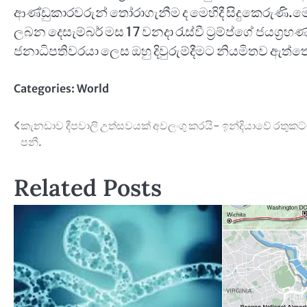
ආණ්ඩුකාරවරුන් තෝරාගැනීම ද මෙහිදී සිදුකෙරුණි.ම
ලබන දෙසැම්බර් මස 17 වනදා රැස්වී ට්‍රම්ප්ගේ ජයග්
ජනාධිපතිවරයා ලෙස ඔහු දිවුරුම්දීමට නියමිතව ඇත
Categories:
World
Post
කැනඩාව දීපවාලි උත්සවයක් අවලංගු කරයි- ඉන්දියාවේ රතුකට
පනී.
navigation
Related Posts