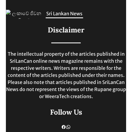
Sri Lankan News
ලංකාවේ ජීවන වියදම දෙගුණයකින්
Disclaimer
ඉහළට.
MAY 30, 2025
The intellectual property of the articles published in
SriLanCan online news magazine remains with the
respective writers. Writers are responsible for the
content of the articles published under their names.
Please also note that articles published in SriLanCan
News do not represent the views of the Rupane group
or WeeraTech creations.
Follow Us
Facebook
WhatsApp