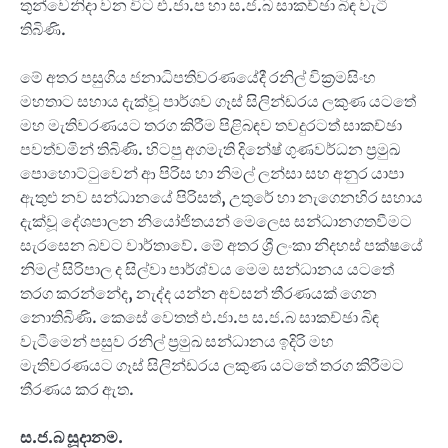
තුන්වෙනිදා වන විට එ.ජා.ප හා ස.ජ.බ සාකච්ඡා බිඳ වැටී
තිබිණි.
මේ අතර පසුගිය ජනාධිපතිවරණයේදී රනිල් වික්‍රමසිංහ
මහතාට සහාය දැක්වූ පාර්ශව ගෑස් සිලින්ඩරය ලකුණ යටතේ
මහ මැතිවරණයට තරග කිරීම පිළිබඳව තවදුරටත් සාකච්ඡා
පවත්වමින් තිබිණි. හිටපු අගමැති දිනේෂ් ගුණවර්ධන ප්‍රමුඛ
පොහොට්ටුවෙන් ආ පිරිස හා නිමල් ලන්සා සහ අනුර යාපා
ඇතුළු නව සන්ධානයේ පිරිසත්, උතුරේ හා නැගෙනහිර සහාය
දැක්වූ දේශපාලන නියෝජිතයන් මෙලෙස සන්ධානගතවීමට
සැරසෙන බවට වාර්තාවේ. මේ අතර ශ්‍රී ලංකා නිදහස් පක්ෂයේ
නිමල් සිරිපාල ද සිල්වා පාර්ශ්වය මෙම සන්ධානය යටතේ
තරග කරන්නේද, නැද්ද යන්න අවසන් තීරණයක් ගෙන
නොතිබිණි. කෙසේ වෙතත් එ.ජා.ප ස.ජ.බ සාකච්ඡා බිඳ
වැටීමෙන් පසුව රනිල් ප්‍රමුඛ සන්ධානය ඉදිරි මහ
මැතිවරණයට ගෑස් සිලින්ඩරය ලකුණ යටතේ තරග කිරීමට
තීරණය කර ඇත.
ස.ජ.බ සූදානම.