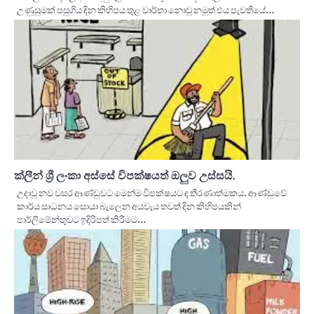
උණුසුමක් පසුගිය දින කිහිපය තුළ වාර්තා නොවූ නමුත් එය පැවතියේ…
ක්ලීන් ශ්‍රී ලංකා අස්සේ විපක්ෂයත් ඔලුව උස්සයි.
උදාවූ නව වසර ආණ්ඩුවට මෙන්ම විපක්ෂයට ද තීරණාත්මකය. ආණ්ඩුවේ
කාර්ය සාධනය සොයා බැලෙන අයවැය තවත් දින කිහිපයකින්
පාර්ලිමේන්තුවට ඉදිරිපත් කිරීමට…