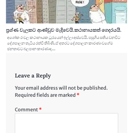
ප්‍රශ්ණ වැලකට ආණ්ඩුව මැදිවෙයි.කථානායකත් ගෙදරයයි.
අශෝක රංවල කථානායක ධූරයෙන් ඉල්ලා අස්වෙයි. පසුගිය සතිය වනවිට
දේශපාලන තැටිය රත්වී තිබිණි.ඒ අතරට දේශපාලන කාරණා වගේම
ඡනතාවට බලපාන කාරණාද…
Leave a Reply
Your email address will not be published.
Required fields are marked
*
Comment
*