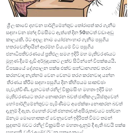
ශ්‍රී ලංකාවේ දහවන පාර්ලිමේන්තුව තෝරාපත් කර ගැනීම
සඳහා වන ඡන්ද විමසීමට ඇත්තේ දින 50කටත් වඩා අඩු
කාලයකි. ඊට අදාළ නාම යෝජනා භාර ගැනීම පසුගිය
හතරවෙනිදායින් ආරම්භ විය.මේ විට පසුගිය
ජනාධිපතිවරණයේ ප්‍රතිඵල සමග ඉදිරි මහ මැතිවරණයට
මුහුණ දීමේ දැඩි අර්බුදයකට ලක්ව සිටින්නේ විපක්ෂයයි.
විපක්‍ෂයේ දේශපාලන පක්ෂ එක්ව සන්ධානගතව තරග
කරනවාද නැත්නම් වෙන වෙනම තරග කරනවාද යන්න
තීරණය කිරීම සඳහා පසුගිය දින කිහිපයම සාකච්ඡා
පැවැත්විණි. දැනටමත් රනිල් වික්‍රමසිංහ මහතා ඉදිරි මහ
මැතිවරණයට තරග නොකරන බවත් ජාතික ලැයිස්තුවෙන්
හෝ පාර්ලිමේන්තුවට පැමිණීමට අපේක්ෂා නොකරන බවත්
දැනුම් දී ඇත. එහෙත් රටත් ජනතාවත් අසීරුතාවයට පත්වන
ඕනෑම මොහොතක ඒ වෙනුවෙන් ඉදිරිපත් වීමට තමන්
සූදානම් බවට රනිල් වික්‍රමසිංහ මහතා දැනුම් දී ඇති බවයි පක්ෂ
සභාපති වජිර අබේවර්ධන ප්‍රකාශ කළේ.