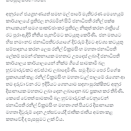
අනුරගේ ජයග්‍රහණයත් සමඟ මල් පාරේ මැතිවරණ මෙහෙයුම්
කාර්යාලයේ ප්‍රතිඵල නරඹමින් සිටි ජනාධිපති රනිල් පක්ෂ
නායකයන් සමග සාකච්ඡා කර ප්‍රතිඵල නිකුත් කරන රාත්‍රියේ
රට පුරා ඇඳිරි නීතිය පැනවීමට කටයුතු කෙරිණි. ජන මතයට
හිස නමා නව ජනාධිපතිවරයාගේ දිව්රුම් දීමට අවශ්‍ය කටයුතු
සම්පාදනය කරන ලෙස රනිල් වික්‍රමසිංහ මහතා ජනාධිපති
ලේකම් සමන් ඒකනායක මහතාට උපදෙස් ලබා දී ජනාධිපති
කාර්යාලය කාර්යාලයෙන් නික්ම ගියේ සාමකාමී බල
හුවමාරුවකට අවස්ථාව ලබාදෙමිණී. සමු දීමට පෙර විශේෂ
ප්‍රකාශයක් කළ රනිල් වික්‍රමසිංහ මහතා වැල් පාලමේ රැගෙන ආ
තම දරුවා වන රට ඉදිරියට ගෙනයාම සඳහා සුරක්ෂිතව අනුර
දිසානායක මහතාට ලබා දෙන ලබාදෙන බව ප්‍රකාශ කර තිබිණි.
කෙසේ වෙතත් සාමකාමී බල හුවමාරුවක් වෙනුවෙන්
ඡනාධිපති රනිල් වික්‍රමසිංහ මහතා ගත් පියවර දිසානායක
මහතා දිවුරුම් දෙන උත්සවයේදී ජාතික ජාතිය අමතා කළ
කතාවේදී ද පැසසුමට ලක් විය.