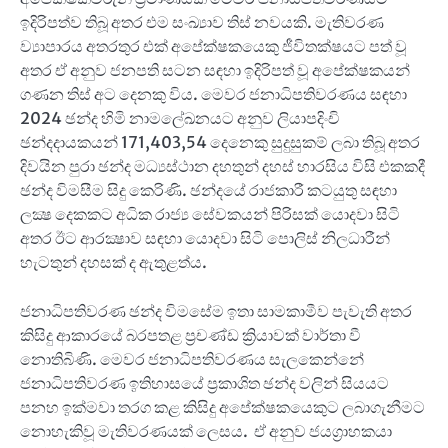
ඉදිරිපත්ව තිබූ අතර එම සංඛ්‍යාව තිස් නවයකි. මැතිවරණ
ව්‍යාපාරය අතරතුර එක් අපේක්ෂකයෙකු ජීවිතක්ෂයට පත් වූ
අතර ඒ අනුව ජනපති සටන සඳහා ඉදිරිපත් වූ අපේක්ෂකයන්
ගණන තිස් අට දෙනකු විය. මෙවර ජනාධිපතිවරණය සඳහා
2‍024 ඡන්ද හිමි නාමලේඛනයට අනුව ලියාපදිංචි
ඡන්දදායකයන් 171,403,54 දෙනෙකු සුදුසුකම් ලබා තිබූ අතර
දිවයින පුරා ඡන්ද මධ්‍යස්ථාන දහතුන් දහස් හාරසිය විසි එකකදී
ඡන්ද විමසීම සිදු කෙරිණි. ඡන්දයේ රාජකාරී කටයුතු සඳහා
ලක්‍ෂ දෙකකට අධික රාජ්‍ය සේවකයන් පිරිසක් යොදවා සිටි
අතර ඊට ආරක්‍ෂාව සඳහා යොදවා සිටි පොලිස් නිලධාරීන්
හැටතුන් දහසක් ද ඇතුළත්ය.
ජනාධිපතිවරණ ඡන්ද විමසේම ඉතා සාමකාමීව පැවැති අතර
කිසිදු ආකාරයේ බරපතළ ප්‍රචණ්ඩ ක්‍රියාවක් වාර්තා වී
නොතිබිණි. මෙවර ජනාධිපතිවරණය සැලකෙන්නේ
ජනාධිපතිවරණ ඉතිහාසයේ ප්‍රකාශිත ඡන්ද වලින් සියයට
පනහ ඉක්මවා තරග කළ කිසිදු අපේක්ෂකයෙකුට ලබාගැනීමට
නොහැකිවූ මැතිවරණයක් ලෙසය. ඒ අනුව ජයග්‍රාහකයා