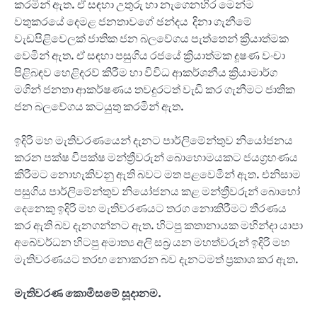
කරමින් ඇත. ඒ සඳහා උතුරු හා නැගෙනහිර මෙන්ම
වතුකරයේ දෙමළ ජනතාවගේ ඡන්දය දිනා ගැනීමේ
වැඩපිළිවෙලක් ජාතික ජන බලවේගය පැත්තෙන් ක්‍රියාත්මක
වෙමින් ඇත. ඒ සඳහා පසුගිය රජයේ ක්‍රියාත්මක දූෂණ වංචා
පිළිබඳව හෙළිදරව් කිරීම හා විවිධ ආකර්ශනීය ක්‍රියාමාර්ග
මගින් ජනතා ආකර්ෂණය තවදුරටත් වැඩි කර ගැනීමට ජාතික
ජන බලවේගය කටයුතු කරමින් ඇත.
ඉදිරි මහ මැතිවරණයෙන් දැනට පාර්ලිමේන්තුව නියෝජනය
කරන පක්ෂ විපක්ෂ මන්ත්‍රීවරුන් බොහොමයකට ජයග්‍රහණය
කිරීමට නොහැකිවනු ඇති බවට මත පළවෙමින් ඇත. එනිසාම
පසුගිය පාර්ලිමේන්තුව නියෝජනය කළ මන්ත්‍රීවරුන් බොහෝ
දෙනෙකු ඉදිරි මහ මැතිවරණයට තරග නොකිරීමට තීරණය
කර ඇති බව දැනගන්නට ඇත. හිටපු කතානායක මහින්දා යාපා
අබේවර්ධන හිටපු අමාත්‍ය අලි සබ්‍ර යන මහත්වරුන් ඉදිරි මහ
මැතිවරණයට තරඟ නොකරන බව දැනටමත් ප්‍රකාශ කර ඇත.
මැතිවරණ කොමිසමේ සූදානම.