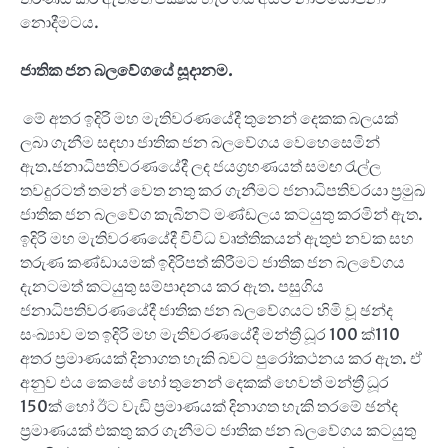
නොදීමටය.
ජාතික ජන බලවේගයේ සූදානම.
මේ අතර ඉදිරි මහ මැතිවරණයේදී තුනෙන් දෙකක බලයක්
ලබා ගැනීම සඳහා ජාතික ජන බලවේගය වෙහෙසෙමින්
ඇත.ඡනාධිපතිවරණයේදී ලද ජයග්‍රහණයත් සමඟ රැල්ල
තවදුරටත් තමන් වෙත නතු කර ගැනීමට ජනාධිපතිවරයා ප්‍රමුඛ
ජාතික ජන බලවේග කැබිනට් මණ්ඩලය කටයුතු කරමින් ඇත.
ඉදිරි මහ මැතිවරණයේදී විවිධ වෘත්තිකයන් ඇතුළු නවක සහ
තරුණ කණ්ඩායමක් ඉදිරිපත් කිරීමට ජාතික ජන බලවේගය
දැනටමත් කටයුතු සම්පාදනය කර ඇත. පසුගිය
ජනාධිපතිවරණයේදී ජාතික ජන බලවේගයට හිමි වූ ඡන්ද
සංඛ්‍යාව මත ඉදිරි මහ මැතිවරණයේදී මන්ත්‍රී ධූර 100 ක්110
අතර ප්‍රමාණයක් දිනාගත හැකි බවට පුරෝකථනය කර ඇත. ඒ
අනුව එය කෙසේ හෝ තුනෙන් දෙකක් හෙවත් මන්ත්‍රී ධූර
150ක් හෝ ඊට වැඩි ප්‍රමාණයක් දිනාගත හැකි තරමේ ඡන්ද
ප්‍රමාණයක් එකතු කර ගැනීමට ජාතික ජන බලවේගය කටයුතු