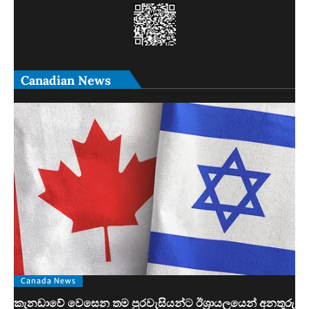
Canadian News
Canada News
කැනඩාවේ වෙසෙන තම පුරවැසියන්ට ඊශ්‍රායලයෙන් අනතුරු