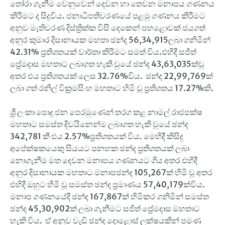
තෝරා ගැනීම වෙනුවෙන් දෙවන හා තෙවන මනාපය ගණනය
කිරීමට ද සිදුවිය. ජනාධිපතිවරණයේ පළමු ගණනය කිරීමට
අනුව මැතිවරණ දිස්ත්‍රික්ක විසි දෙකෙන් පහළොවක් ජයගත්
අනුර කුමාර දිසානායක මහතා ඡන්ද 56,34,915ලබා ගනිමින්
42.31% ප්‍රතිශතයක් වාර්තා කිරීමට සමත් විය.එහිදී සජිත්
ප්‍රේමදාස මහතාට ලබාගත හැකි වුයේ ඡන්ද 43,63,035ක්වූ
අතර එය ප්‍රතිශතයක් ලෙස 32.76%විය. ඡන්ද 22,99,769ක්
ලබා ගත් රනිල් වික්‍රමසිංහ මහතාට හිමි වූ ප්‍රතිශතය 17.27%කි.
ශ්‍රී ලංකා පොදු ජන පෙරමුණෙන් තරග කළ නාමල් රාජපක්ෂ
මහතාට සමස්ත දිවයිනෙන්ම ලබාගත හැකි වූයේ ඡන්ද
342,781 කී එය 2.57%ප්‍රතිශතයක් විය. මෙහිදී කිසිදු
අපේක්ෂකයෙකු සියයට පනහක ඡන්ද ප්‍රතිශතයක් ලබා
නොගැනීම මත දෙවන මනාපය ගණනයට ගිය අතර එහිදී
අනුර දිසානායක මහතාට මනාපඡන්ද 105,267ක් හිමි වූ අතර
එහිදී ඔහුට හිමි වූ සමස්ත ඡන්ද ප්‍රමාණය 57,40,179ක්විය.
මනාප ගණනයේදී ඡන්ද 167,867ක් හිමිකර ගනිමින් සමස්ත
ඡන්ද 45,30,902ක් ලබා ගැනීමට සජිත් ප්‍රේමදාස මහතාට
හැකි විය. ඒ අනුව වැඩි ඡන්ද දොළොස් ලක්ෂයකින් පමණ