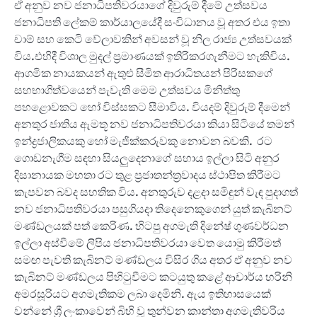
ඒ අනුව නව ජනාධිපතිවරයාගේ දිවුරුම් දීමේ උත්සවය
ජනාධිපති ලේකම් කාර්යාලයේදී සංවිධානය වූ අතර එය ඉතා
චාම් සහ කෙටි වේලාවකින් අවසන් වූ නිල රාජ්‍ය උත්සවයක්
විය.එහිදී විශාල මුදල් ප්‍රමාණයක් ඉතිරිකරගැනීමට හැකිවිය.
ආගමික නායකයන් ඇතුළු සීමිත ආරාධිතයන් පිරිසකගේ
සහභාගිත්වයෙන් පැවැති මෙම උත්සවය මිනිත්තු
පහළොවකට හෝ විස්සකට සීමාවිය. වියදම් දිවුරුම් දීමෙන්
අනතුර ජාතිය ඇමතූ නව ජනාධිපතිවරයා කියා සිටියේ තමන්
ඉන්ද්‍රජාලිකයකු හෝ මැජික්කරුවකු නොවන බවකි. රට
ගොඩනැගීම සඳහා සියලුදෙනාගේ සහාය ඉල්ලා සිටි අනුර
දිසානායක මහතා රට තුළ ප්‍රජාතන්ත්‍රවාදය ස්ථාපිත කිරීමට
කැපවන බවද සහතික විය. අනතුරුව දළදා සමිඳුන් වැඳ පුදාගත්
නව ජනාධිපතිවරයා පසුගියදා තිදෙනෙකුගෙන් යුත් කැබිනට්
මණ්ඩලයක් පත් කෙරිණ. හිටපු අගමැති දිනේෂ් ගුණවර්ධන
ඉල්ලා අස්වීමේ ලිපිය ජනාධිපතිවරයා වෙත යොමු කිරීමත්
සමඟ පැවති කැබිනට් මණ්ඩලය විසිර ගිය අතර ඒ අනුව නව
කැබිනට් මණ්ඩලය පිහිටුවීමට කටයුතු කළේ ආචාර්ය හරිනි
අමරසූරියට අගමැතිකම ලබා දෙමිනි. ඇය ඉතිහාසයෙක්
වන්නේ ශ්‍රී ලංකාවෙන් බිහි වූ තුන්වන කාන්තා අගමැතිවරිය