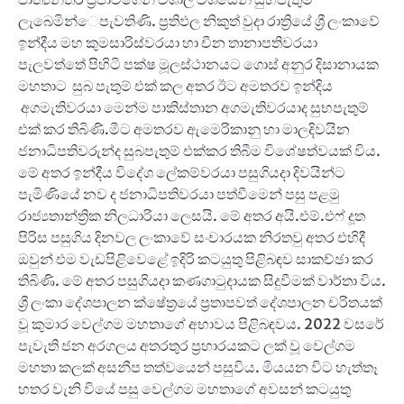
ලැබෙමින්‍ෙපැවතිණි. ප්‍රතිඵල නිකුත් වුදා රාත්‍රියේ ශ්‍රී ලංකාවේ
ඉන්දීය මහ කුමසාරිස්වරයා හා චීන තානාපතිවරයා
පැලවත්තේ පිහිටි පක්ෂ මූලස්ථානයට ගොස් අනුර දිසානායක
මහතාට සුබ පැතුම් එක් කල අතර ඊට අමතරව ඉන්දිය
අගමැතිවරයා මෙන්ම පාකිස්තාන අගමැතිවරයාද සුභපැතුම්
එක් කර තිබිණි.මීට අමතරව ඇමෙරිකානු හා මාලදිවයින
ජනාධිපතිවරුන්ද සුබපැතුම් එක්කර තිබීම විශේෂත්වයක් විය.
මේ අතර ඉන්දීය විදේශ ලේකම්වරයා පසුගියදා දිවයින්ට
පැමිණියේ නව ද ජනාධිපතිවරයා පත්වීමෙන් පසු පළමු
රාජ්‍යතාන්ත්‍රික නිලධාරියා ලෙසයි. මේ අතර අයි.එම්.එෆ් දූත
පිරිස පසුගිය දිනවල ලංකාවේ සංචාරයක නිරතවු අතර එහිදී
ඔවුන් එම වැඩපිළිවෙළේ ඉදිරි කටයුතු පිළිබඳව සාකච්ඡා කර
තිබිණි. මේ අතර පසුගියදා කණගාටුදායක සිදුවීමක් වාර්තා විය.
ශ්‍රී ලංකා දේශපාලන ක්ෂේත්‍රයේ ප්‍රතාපවත් දේශපාලන චරිතයක්
වූ කුමාර වෙල්ගම මහතාගේ අභාවය පිළිබඳවය. 2022 වසරේ
පැවැති ජන අරගලය අතරතුර ප්‍රහාරයකට ලක් වූ වෙල්ගම
මහතා කලක් අසනීප තත්වයෙන් පසුවිය. මියයන විට හැත්තෑ
හතර වැනි වියේ පසු වෙල්ගම මහතාගේ අවසන් කටයුතු