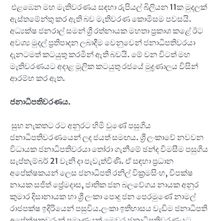
එළඹෙන මහ මැතිවරණය සඳහා රුපියල් බිලියන 11ක මුදලක්
ඇස්තමේන්තු කර ඇති බව මැතිවරණ කොමිසම පවසයි.
අධ්‍යක්ෂ ජනරාල් සමන් ශ්‍රී රත්නායක මහතා ප්‍රකාශ කළේ ඊට
අවශ්‍ය මුදල් ප්‍රතිපාදන ලබාදීම වෙනුවෙන් ජනාධිපතිවරයා
දැනටමත් කටයුතු කරමින් ඇති බවයි. මේ වන විටත් මහ
මැතිවරණයට අදාළ මූලික කටයුතු රජයේ මුද්‍රණාලය විසින්
ආරම්භ කර ඇත.
ජනාධිපතිවරණය.
සුභ නැකතට රට අනුරට හිමි වුණේ පසුගිය
ජනාධිපතිවරණයෙන් ලද ජයත් සමඟය. ශ්‍රී ලංකාවේ නවවන
විධායක ජනාධිපතිවරයා තෝරා ගැනීමේ ඡන්ද විමසීම පසුගිය
සැප්තැම්බර් 21 වැනි දා පැවැත්විණි. ඒ සඳහා ප්‍රධාන
අපේක්ෂකයන් ලෙස ජනාධිපති රනිල් වික්‍රමසිංහ, විපක්ෂ
නායක සජිත් ප්‍රේමදාස, ජාතික ජන බලවේගය නායක අනුර
කුමාර දිසානායක හා ශ්‍රී ලංකා පොදු ජන පෙරමුණේ නාමල්
රාජපක්ෂ ඉදිරියෙන් පසුවිය.ලංකා ඉතිහාසය වැඩිම ජනාධිපති
අපේක්ෂකවරුන් ප්‍රමාණයක් මෙවර ජනාධිපතිවරණයට