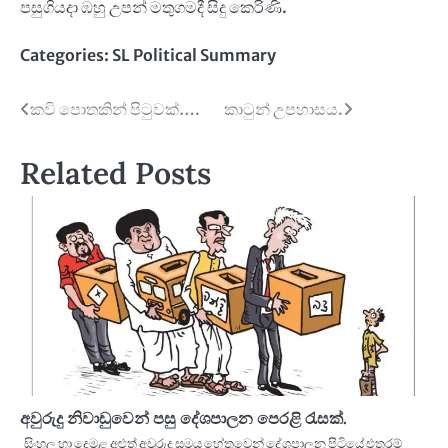
පසුගියදා ඹහු උපන් මතුගමදී සිදු කෙරිණි.
Categories:
SL Political Summary
Post
කවි පොතකින් පිටුවක්….
කාටුන් උපහාසය.
navigation
Related Posts
අවුරුදු නිවාඩුවෙන් පසු දේශපාලන පෙරළි රැසක්.
සිංහල හා දෙමළ අළුත් අවුරුදු සමය හේතුවෙන් දේශපාලන පිටියේ එතරම්