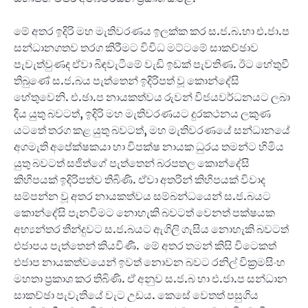
මේ අතර ඉදිරි මහ මැතිවරණය ඉලක්ක කර ස.ජ.බ.හා එ.ජා.ප
සන්ධානගතව තරග කිරීමට විවිධ මට්ටමේ සාකච්ඡාව
පැවැත්වුණද ඒවා බිඳවැටීමේ වැඩි ඉඩක් පැවතිණ. ඊට හේතුවී
තිබුණේ ස.ජ.බය පැත්තෙන් ඉදිරිපත් වූ කොන්දේසි
හේතුවෙනි. එ.ඡා.ප නායකත්වය රුවන් විජයවර්ධනයට ලබා
දිය යුතු බවටත්, ඉදිරි මහ මැතිවරණයට දුරකථනය ලකුණ
යටතේ තරග කළ යුතු බවටත්, මහ මැතිවරණයේ සන්ධානයේ
අගමැති අපේක්ෂකයා හා විපක්ෂ නායක ධුරය තමන්ට හිමිය
යුතු බවටත් සජිත්ගේ පැත්තෙන් බරපතල කොන්දේසි
කිහිපයක් ඉදිරිපත්ව තිබිණි. ඒවා අතරින් කිහිපයක් විවාද
සම්පන්න වූ අතර නායකත්වය සම්බන්ධයෙන් ස.ජ.බයට
කොන්දේසි පැනවීමට නොහැකි බවටත් වෙනත් පක්ෂයක
අභ්‍යන්තර තීන්දුවට ස.ජ.බයට ඇගිලි ගැසිය නොහැකි බවටත්
එජාපය පැත්තෙන් කියවිණී. මේ අතර තමන් කිසි විටෙකත්
එජාප නායකත්වයෙන් ඉවත් නොවන බවට රනිල් වික්‍රමසිංහ
මහතා ප්‍රකාශ කර තිබිණි. ඒ අනුව ස.ජ.බ හා එ.ජා.ප සන්ධාන
සාකච්ඡා පැවැතියේ වැට උඩය. කෙසේ වෙතත් පසුගිය