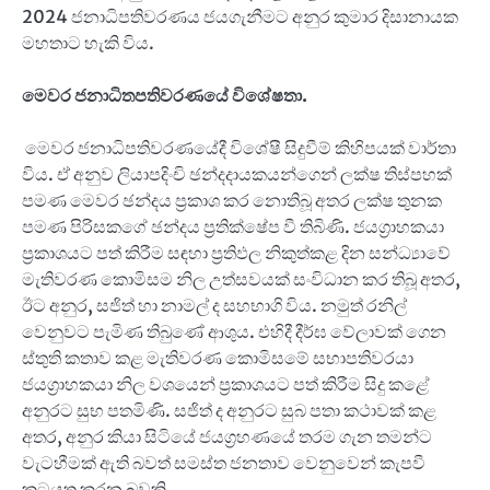
2024 ජනාධිපතිවරණය ජයගැනීමට අනුර කුමාර දිසානායක
මහතාට හැකි විය.
මෙවර ජනාධිතපතිවරණයේ විශේෂතා.
මෙවර ජනාධිපතිවරණයේදී විශේෂී සිදුවීම් කිහිපයක් වාර්තා
විය. ඒ අනුව ලියාපදිංචි ඡන්දදායකයන්ගෙන් ලක්ෂ තිස්පහක්
පමණ මෙවර ඡන්දය ප්‍රකාශ කර නොතිබූ අතර ලක්ෂ තුනක
පමණ පිරිසකගේ ඡන්දය ප්‍රතික්ෂේප වී තිබිණි. ජයග්‍රාහකයා
ප්‍රකාශයට පත් කිරීම සඳහා ප්‍රතිඵල නිකුත්කළ දින සන්ධ්‍යාවේ
මැතිවරණ කොමිසම නිල උත්සවයක් සංවිධාන කර තිබූ අතර,
ඊට අනුර, සජිත් හා නාමල් ද සහභාගි විය. නමුත් රනිල්
වෙනුවට පැමිණ තිබුණේ ආශුය. එහිදී දීර්ඝ වේලාවක් ගෙන
ස්තුති කතාව කළ මැතිවරණ කොමිසමේ සභාපතිවරයා
ජයග්‍රාහකයා නිල වශයෙන් ප්‍රකාශයට පත් කිරීම සිදු කළේ
අනුරට සුභ පතමිණි. සජිත් ද අනුරට සුබ පතා කථාවක් කළ
අතර, අනුර කියා සිටියේ ජයග්‍රහණයේ තරම ගැන තමන්ට
වැටහීමක් ඇති බවත් සමස්ත ජනතාව වෙනුවෙන් කැපවී
කටයුතු කරන බවකි.