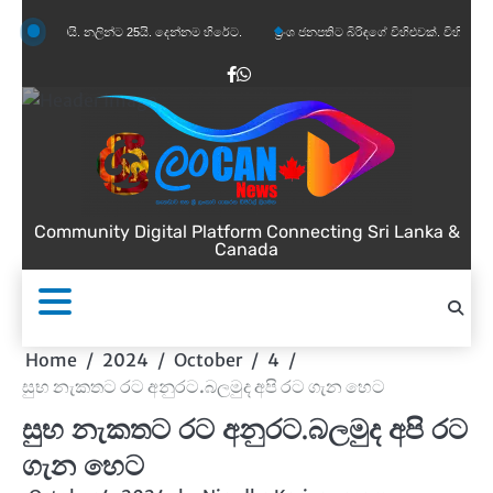
Skip
යි. නලින්ට 25යි. දෙන්නම හිරේට.
ප්‍රංශ ජනපතිට බිරිඳගේ විහිළුවක්. විහිළුවදුරදිග යයි.
to
content
Facebook
WhatsApp
Community Digital Platform Connecting Sri Lanka &
Canada
Home
2024
October
4
සුභ නැකතට රට අනුරට.බලමුද අපි රට ගැන හෙට
සුභ නැකතට රට අනුරට.බලමුද අපි රට
ගැන හෙට