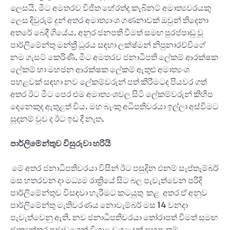
ලෙසයි. මීට අමතරව විජිත හේරත්ද කැබිනට් අමාත්‍යවරයකු
ලෙස දිවුරුම් දුන් අතර අමාත්‍යාංශ ගණනාවක් ඔවුන් තිදෙනා
අතරේ බෙදී ගියේය. අනුර ජනපති වීමත් සමඟ පුරප්පාඩු වූ
පාර්ලිමේන්තු මන්ත්‍රී ධූරය සඳහා ලක්ෂ්මන් නිපුනාරච්චිගේ
නම ගැසට් කෙරිණි. මීට අමතරව ජනාධිපති ලේකම් ආරක්ෂක
ලේකම් හා මහජන ආරක්ෂක ලේකම් ඇතුළු අමාත්‍යංශ
පහළවක් සඳහා නව ලේකම්වරුන් පත් කිරීමටද පියවර ගත්
අතර ඊට මීට පෙර එම අමාත්‍යංශවල සිටි ලේකම්වරුන් කිහිප
දෙනෙකුද ඇතුළත් විය. මහ බැංකු අධිපතිවරයා ඉල්ලා අස්වීමට
සූදනම් වුව ද ඊට ඉඩ දී නැත.
පාර්ලිමේන්තුව විසුරුවා හරියි
මේ අතර ජනාධිපතිවරයා විසින් ඊට පසුදින එනම් සැප්තැම්බර්
මස හතරවන දා මධ්‍යම රාත්‍රියේ සිට බල පැවැත්වෙන පරිදි
පාර්ලිමේන්තුව විසඳවා හැරීමට කටයුතු කළ අතර ඒ අනුව
පාර්ලිමේන්තු මැතිවරණය නොවැම්බර් මස 14 වනදා
පැවැත්වෙනු ඇති. නව ජනාධිපතිවරයා තෝරාපත් වීමත් සමඟ
ජාත්‍යන්තර ප්‍රජාවගෙන් විශාල වශයෙන් සුභපැතුම්