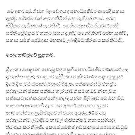
මේ අතර සමගි ජන බලවේගය ද ජනාධිපතිවරණයේදී සහාය
දැක්වූ පාර්ශ්ව එක් කර ගනිමින් මහ මැතිවරණයට තරග
කිරීමට වැඩි ඉඩක් පැවතිණි. පසුගිය ජනාධිපතිවරණයේදී
සජිත් ප්‍රේමදාස මහතාට සහය දැක්වූ මනෝ,තිගම්බරන්,හකීම්,
සහාය සජිත් ප්‍රේමදාස මහතාට ලබාදීමට තීරණය කර තිබිණි.
පොහොට්ටුවේ සූදානම.
ශ්‍රී ලංකා පොදු ජන පෙරමුණද පසුගිය ජනාධිපතිවරණයෙන් ලද
දැවැන්ත පසුබෑම හමුවේ ඉදිරි මහ මැතිවරණය සඳහා මුහුණ
දීමේ දී ගැටළු රැසකට මුහුණ දී ඇත. පක්ෂයේ සිටි ජනප්‍රිය
පුද්ගලයන් රැසක් පක්ෂය හැර යාමත් සමඟ ඔවුන් නැවත
පක්ෂයට එක්කරගන්නේද නැද්ද යන්න පිළිබඳව මේ වන විට
සාකච්ඡා ආරම්භ වී ඇත. මේ අතරේ පොහොට්ටුවේ
නාමයෝජනා ලැයිස්තුවෙන් වයස අවුරුදු 50ට අඩු
පුද්ගලයන්ට ලබාදීමට නාමල් රාජපක්ෂ මහතා පසුගියදා
තීරණය කර තිබිණි. කෙසේ වෙතත් අවසානයේ පොහොට්ටුව
තීරණය කර ඇත්තේ පක්‍ෂය හැර ගිය අයට නාමයෝජනා