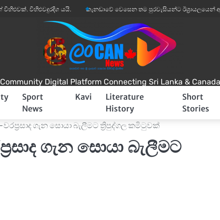
ිහිළුවදුරදිග යයි.
කැනඩාවේ වෙසෙන තම පුරවැසියන්ට ඊශ්‍රායලයෙන් අනතුරු අඟවීම
Community Digital Platform Connecting Sri Lanka & Canad
ty
Sport
Kavi
Literature
Short
News
History
Stories
ි -වරප්‍රසාද ගැන සොයා බැලීමට ත්‍රිපුද්ගල කමිටුවක්
වරප්‍රසාද ගැන සොයා බැලීමට