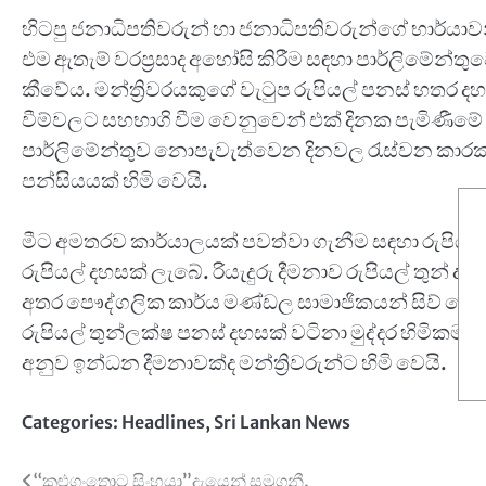
හිටපු ජනාධිපතිවරුන් හා ජනාධිපතිවරුන්ගේ භාර්යාවන
එම ඇතැම් වරප්‍රසාද අහෝසි කිරීම සඳහා පාර්ලිමේන්තුව
කීවේය. මන්ත්‍රිවරයකුගේ වැටුප රුපියල් පනස් හතර දහ
වීම්වලට සහභාගි වීම වෙනුවෙන් එක් දිනක පැමිණීමේ
පාර්ලිමේන්තුව නොපැවැත්වෙන දිනවල රැස්වන කාරක 
පන්සියයක් හිමි වෙයි.
මීට අමතරව කාර්යාලයක් පවත්වා ගැනීම සඳහා රුපියල
රුපියල් දහසක් ලැබේ. රියැදුරු දීමනාව රුපියල් තුන් 
අතර පෞද්ගලික කාර්ය මණ්ඩල සාමාජිකයන් සිව් දෙනෙ
රුපියල් තුන්ලක්ෂ පනස් දහසක් වටිනා මුද්දර හිමිකමක්ද 
අනුව ඉන්ධන දීමනාවක්ද මන්ත්‍රිවරුන්ට හිමි වෙයි.
Categories:
Headlines
,
Sri Lankan News
Post
“කළුගංතොට සිංහයා”දැයෙන් සමුගනී.