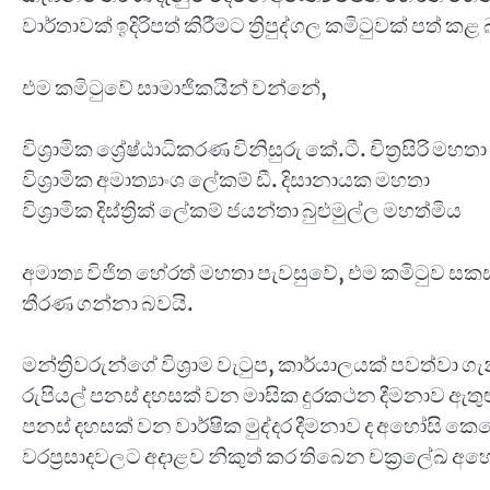
වාර්තාවක් ඉදිරිපත් කිරීමට ත්‍රිපුද්ගල කමිටුවක් පත් කළ
එම කමිටුවේ සාමාජිකයින් වන්නේ,
විශ්‍රාමික ශ්‍රේෂ්ඨාධිකරණ විනිසුරු කේ.ටී. චිත්‍රසිරි මහ
විශ්‍රාමික අමාත්‍යාංශ ලේකම් ඩී. දිසානායක මහතා
විශ්‍රාමික දිස්ත්‍රික් ලේකම් ජයන්තා බුළුමුල්ල මහත්මිය
අමාත්‍ය විජිත හේරත් මහතා පැවසුවේ, එම කමිටුව ස
තීරණ ගන්නා බවයි.
මන්ත්‍රිවරුන්ගේ විශ්‍රාම වැටුප, කාර්යාලයක් පවත්
රුපියල් පනස් දහසක් වන මාසික දුරකථන දීමනාව ඇතුළු 
පනස් දහසක් වන වාර්ෂික මුද්දර දීමනාව ද අහෝසි ක
වරප්‍රසාදවලට අදාළව නිකුත් කර තිබෙන චක්‍රලේඛ අහෝ