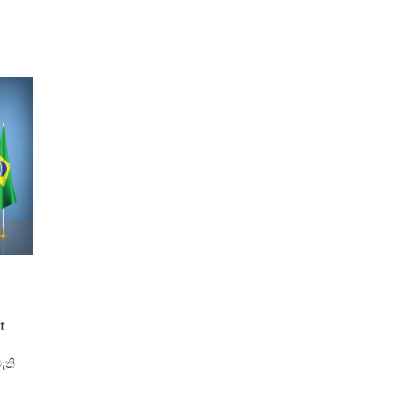
t
ී
ැති