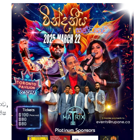
ාව,
ක්ෂ