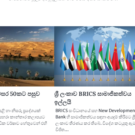
සර 50කට පසුව
ශ්‍රී ලංකාව BRICS සාමාජිකත්වය
ඉල්ලයි
ි හා නිසරු ප්‍රදේශයක්
BRICS සංවිධානයේ සහ New Developmen
සහරා කාන්තාර කලාපයට
Bank හි සාමාජිකත්වය සඳහා අයදුම් කිරීමට ශ්‍ර
අධික වර්ෂාව හේතුවෙන් එහි
ලංකාව තීරණය කර තිබේ. විදේශ කටයුතු ඇම
විජිත…