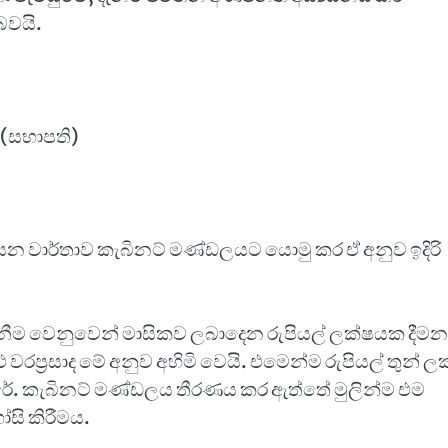
 බවයි.
තා (සභාපති)
කසන වාර්තාව කැබිනට් මණ්ඩලයට යොමු කර ඒ අනුව ඉදිරි
වා ගැනීම වෙනුවෙන් මාසිකව ලබාදෙන රුපියල් ලක්ෂයක දීමන
වරප්‍රසාද මේ අනුව අහිමි වෙයි. එමෙන්ම රුපියල් තුන් ල
ෙරේ. කැබිනට් මණ්ඩලය තීරණය කර ඇත්තේ මුලින්ම එම
සි කිරීමය.