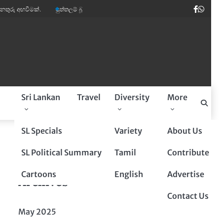
Faceb
Wha
ක්.
පුත්තලම් බූරුවන් ඉතාලියේ මාර ඩිමාන්ඩ්.
කවි ලොව පෙරළියක් කළ ‘සුදෝස
a
Sri Lankan
Travel
Diversity
More
Sponsored By
SL Specials
Variety
About Us
SL Political Summary
Tamil
Contribute
Cartoons
English
Advertise
Archives
Contact Us
May 2025