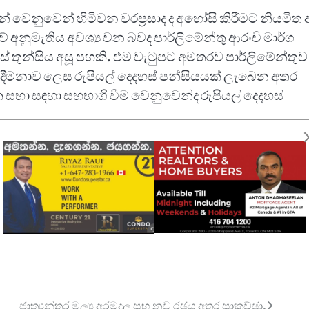
් වෙනුවෙන් හිමිවන වරප්‍රසාද ද අහෝසි කිරීමට නියමිත
ේ අනුමැතිය අවශ්‍ය වන බවද පාර්ලිමේන්තු ආරංචි මාර්ග
ස් තුන්සිය අසූ පහකි. එම වැටුපට අමතරව පාර්ලිමේන්තුව 
 දීමනාව ලෙස රුපියල් දෙදහස් පන්සියයක් ලැබෙන අතර
සභා සඳහා සහභාගි වීම වෙනුවෙන්ද රුපියල් දෙදහස්
් ලක්ෂයක මාසික දීමනාවක් ලැබෙන අතර සංග්‍රහ දීමනාව
දහස් පන්සීයකි. මාසික දුරකථන දීමනාව රුපියල් පනස් දහසක
ක් සඳහා රුපියල් දසදහසක් ලැබේ. එමෙන් ම වාර්ෂිකව
ඇත. එක් එක් දිස්ත්‍රික්කයේ සිට පාර්ලිමේන්තුවට ඇති දුර
ජාත්‍යන්තර මූල්‍ය අරමුදල සහ නව රඡය අතර සාකච්ඡා.