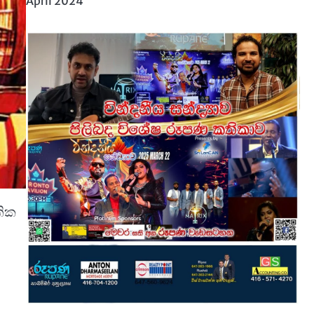
April 2024
තික