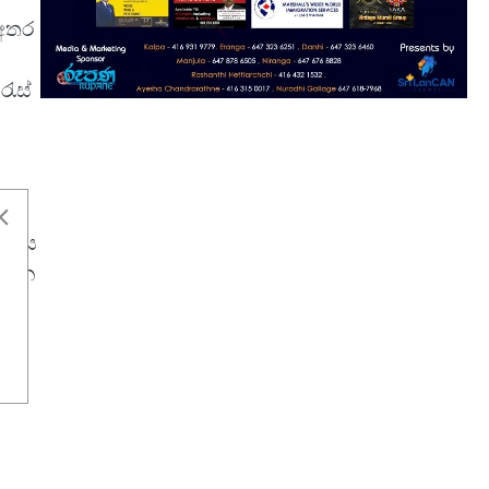
 අතර
රැස්
 ලෙස
් වන