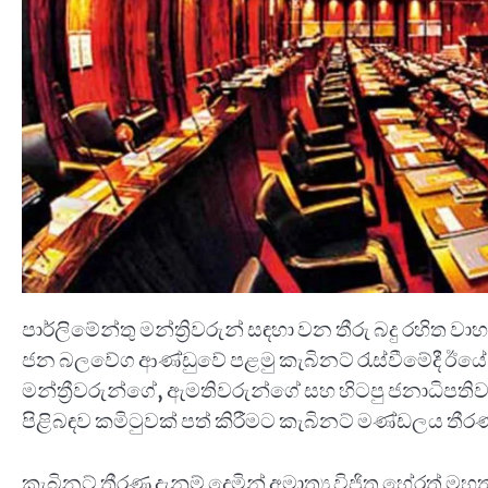
පාර්ලිමේන්තු මන්ත්‍රිවරුන් සඳහා වන තීරු බදු රහිත 
ජන බලවේග ආණ්ඩුවේ පළමු කැබිනට් රැස්වීමේදී ඊයේ (
මන්ත්‍රීවරුන්ගේ, ඇමතිවරුන්ගේ සහ හිටපු ජනාධිපතිව
පිළිබඳව කමිටුවක් පත් කිරීමට කැබිනට් මණ්ඩලය තී
කැබිනට් තීරණ දැනුම් දෙමින් අමාත්‍ය විජිත හේරත්