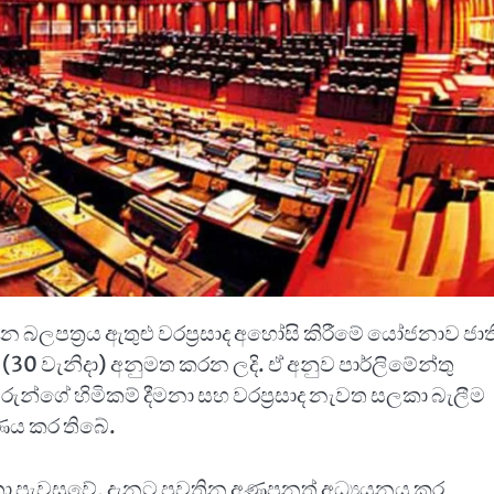
වාහන බලපත්‍රය ඇතුළු වරප්‍රසාද අහෝසි කිරීමේ යෝජනාව ජා
30 වැනිදා) අනුමත කරන ලදි. ඒ අනුව පාර්ලිමේන්තු
රුන්ගේ හිමිකම් දීමනා සහ වරප්‍රසාද නැවත සලකා බැලීම
රණය කර තිබේ.
 මහතා පැවසුවේ, දැනට පවතින අණපනත් අධ්‍යයනය කර