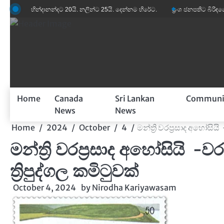
Skip
ින්දානන්දට 20යි. නලින්ට 25යි. දෙන්නම හිරේට.
ප්‍රංශ ජනපතිට බිරිඳගේ විහිළුවක්. ව
to
content
Home
Canada
Sri Lankan
Communi
News
News
Home
2024
October
4
මන්ත්‍රි වරප්‍රසාද අහෝසිය
මන්ත්‍රි වරප්‍රසාද අහෝසියි -
ත්‍රිපුද්ගල කමිටුවක්
October 4, 2024
by
Nirodha Kariyawasam