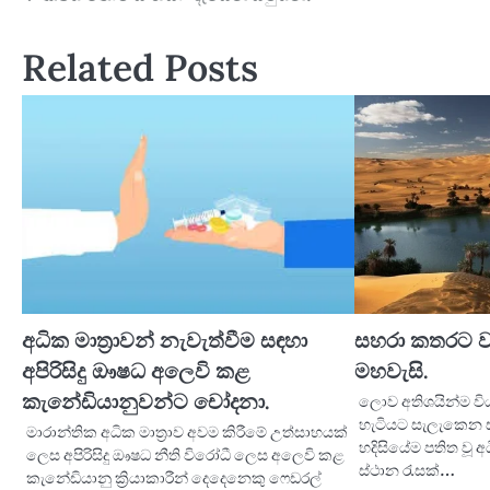
navigation
Related Posts
අධික මාත්‍රාවන් නැවැත්වීම සඳහා
සහරා කතරට ව
අපිරිසිදු ඖෂධ අලෙවි කළ
මහවැසි.
කැනේඩියානුවන්ට චෝදනා.
ලොව අතිශයින්ම වියළ
හැටියට සැලැකෙන 
මාරාන්තික අධික මාත්‍රාව අවම කිරීමේ උත්සාහයක්
හදිසියේම පතිත වූ 
ලෙස අපිරිසිදු ඖෂධ නීති විරෝධී ලෙස අලෙවි කළ
ස්ථාන රැසක්…
කැනේඩියානු ක්‍රියාකාරීන් දෙදෙනෙකු ෆෙඩරල්