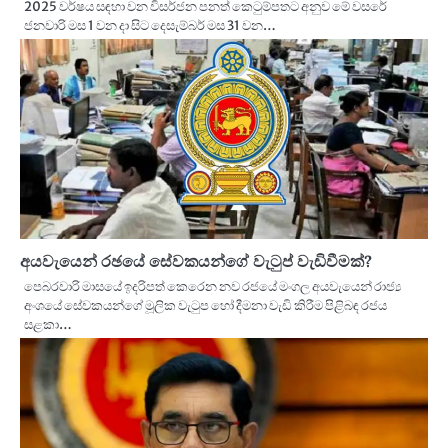
2025 වර්ෂය සඳහා වන විසර්ජන පනත් කෙටුම්පතට අනුව මේ වසරේ
ජනවාරි මස 1 වන දා සිට දෙසැම්බර් මස 31 වන…
අයවැයෙන් රඡයේ සේවකයන්ගේ වැටුප් වැඩිවීමක්?
පෙබරවාරි මාසයේ ඉදරිපත් කෙරෙන නව රජයේ මංගල අයවැයෙන් රාජ්‍ය
අංශයේ සේවකයන්ගේ මූලික වැටුප හෝ දීමනා වැඩි කිරීම පිළිබඳ රජය
සළකා…