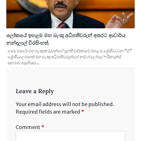
ලෝකයේ ඉහළම මහ බැංකු අධිපතිවරුන් අතරට ආචාර්ය
නන්දලාල් වීරසිංහත්.
මෙම වසරේ මහ බැංකුකරුවන්ගේ ප්‍රගති වාර්තාවේ ඉහළම ශ්‍රේණිය වන “ඒ”
ශ්‍රේණිය ලබාගත් මහ බැංකු අධිපතිවරුන්ගේ නම් ග්ලෝබල් ෆයිනෑන්ස්
සඟරාව පසුගියදා…
Leave a Reply
Your email address will not be published.
Required fields are marked
*
Comment
*