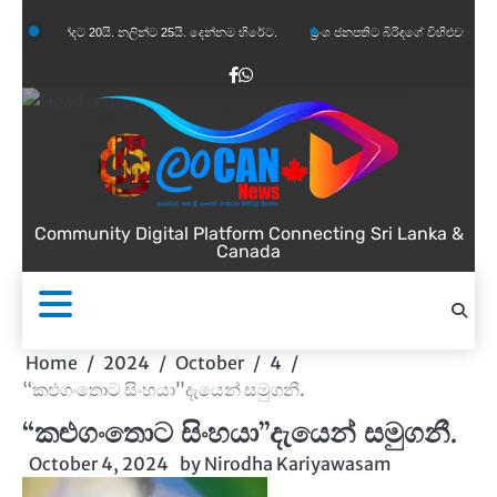
Skip
න්දට 20යි. නලින්ට 25යි. දෙන්නම හිරේට.
ප්‍රංශ ජනපතිට බිරිඳගේ විහිළුවක්. විහිළුවදුරදිග ය
to
content
Facebook
WhatsApp
Community Digital Platform Connecting Sri Lanka &
Canada
Home
2024
October
4
“කළුගංතොට සිංහයා”දැයෙන් සමුගනී.
“කළුගංතොට සිංහයා”දැයෙන් සමුගනී.
October 4, 2024
by
Nirodha Kariyawasam