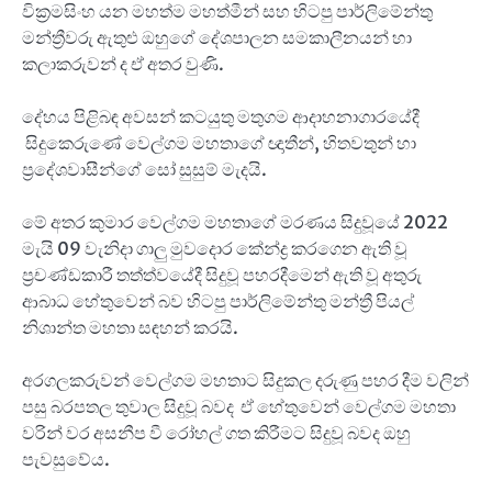
වික්‍රමසිංහ යන මහත්ම මහත්මීන් සහ හිටපු පාර්ලිමේන්තු
මන්ත්‍රීවරු ඇතුළු ඔහුගේ දේශපාලන සමකාලීනයන් හා
කලාකරුවන් ද ඒ අතර වුණි.
දේහය පිළිබඳ අවසන් කටයුතු මතුගම ආදාහනාගාරයේදී
සිදුකෙරුණේ වෙල්ගම මහතාගේ ඥාතීන්, හිතවතුන් හා
ප්‍රදේශවාසීන්ගේ සෝ සුසුම් මැදයි.
මේ අතර කුමාර වෙල්ගම මහතාගේ මරණය සිදුවූයේ 2022
මැයි 09 වැනිදා ගාලු මුවදොර කේන්ද්‍ර කරගෙන ඇති වූ
ප‍්‍රචණ්ඩකාරී තත්ත්වයේදී සිදුවූ පහරදීමෙන් ඇති වූ අතුරු
ආබාධ හේතුවෙන් බව හිටපු පාර්ලිමේන්තු මන්ත්‍රී පියල්
නිශාන්ත මහතා සඳහන් කරයි.
අරගලකරුවන් වෙල්ගම මහතාට සිදුකල දරුණු පහර දීම වලින්
පසු බරපතල තුවාල සිදුවූ බවද ඒ හේතුවෙන් වෙල්ගම මහතා
වරින් වර අසනීප වී රෝහල් ගත කිරීමට සිදුවූ බවද ඔහු
පැවසුවේය.