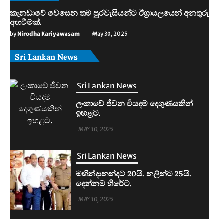
කැනඩාවේ වෙසෙන තම පුරවැසියන්ට ඊශ්‍රායලයෙන් අනතුරු
අඟවීමක්.
by
Nirodha Kariyawasam
May 30, 2025
Sri Lankan News
Sri Lankan News
මහින්දානන්දට 20යි. නලින්ට 25යි.
දෙන්නම හිරේට.
MAY 30, 2025
Sri Lankan News
ආරුගම්බේට බිකිණි තහනමක්.
MAY 30, 2025