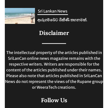
Sri Lankan News
ලංකාවේ ජීවන වියදම දෙගුණයකින්
Disclaimer
ඉහළට.
MAY 30, 2025
The intellectual property of the articles published in
SriLanCan online news magazine remains with the
respective writers. Writers are responsible for the
content of the articles published under their names.
Please also note that articles published in SriLanCan
News do not represent the views of the Rupane group
or WeeraTech creations.
Follow Us