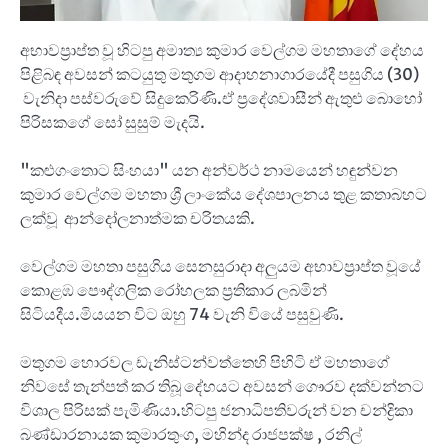
අභාවප්‍රාප්ත වූ හිටපු අමාත්‍ය කුමාර වෙල්ගම මහතාගේ දේහය
පිළිබඳ අවසන් කටයුතු මතුගම ආදාහනාගාරයේදී පසුගිය (30)
වැනිදා පස්වරුවේ සිදුකෙරිණි.ඒ ප්‍රදේශවාසීන් ඇතුළු බොහෝ
පිරිසකගේ සෝ සුසුම් මැදයි.
"කළුගංතොට සිංහයා" යන අන්වර්ථ නාමයෙන් හඳුන්වන
කුමාර වෙල්ගම මහතා ශ්‍රී ලාංකේය දේශපාලනය තුළ කතාබහට
ලක්වූ ආන්දෝලනාත්මක චරිතයකි.
වෙල්ගම මහතා පසුගිය සෙනසුරාදා අලුයම අභාවප්‍රාප්ත වූයේ
කොළඹ පෞද්ගලික රෝහලක ප්‍රතිකාර ලබමින්
සිටියදීය.මියයන විට ඔහු 74 වැනි වියේ පසුවුණි.
මතුගම හොරවල ඩැනිස්ටන්වත්තෙහි පිහිටි ඒ මහතාගේ
නිවසේ තැන්පත් කර තිබූ දේහයට අවසන් ගෞරව දක්වන්නට
විශාල පිරිසක් පැමිණියා.හිටපු ජනාධිපතිවරුන් වන චන්ද්‍රිකා
බණ්ඩාරනායක කුමාරතුංග, මහින්ද රාජපක්ෂ , රනිල්