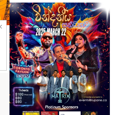
 නව
ීමට
බල
ි