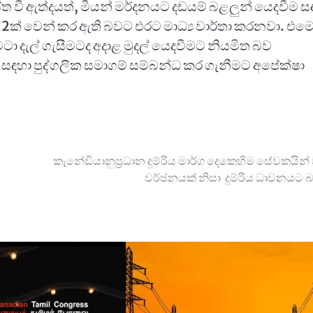
 වී ඇත්දයත්, මීයන් මර්දනයට දඩයම් බළලුන් යෙදවීම ස
1.2ක් වෙන් කර ඇති බවට එරට මාධ්‍ය වාර්තා කරනවා. එම
න වටා දැල් ගැසීමටද අදාළ මුදල් යෙදවීමට නියමිත බව
ම සඳහා පුද්ගලික සමාගම් සම්බන්ධ කර ගැනීමට අපේක්ෂා
කැනේඩියානුප්‍රධාන දුම්රිය මාර්ග දෙකෙහිම සේවකයින්
වර්ඡනයක් නිසා දුම්රිය ධාවනයට බ