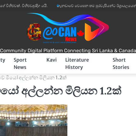
ුවක්. විහිළුවදුරදිග යයි.
කැනඩාවේ වෙසෙන තම පුරවැසියන්ට ඊශ්‍රායලයෙන් අනතුරු
Community Digital Platform Connecting Sri Lanka & Canad
ty
Sport
Kavi
Literature
Short
News
History
Stories
ුවේ මීයෝ අල්ලන්න මිලියන 1.2ක්
මීයෝ අල්ලන්න මිලියන 1.2ක්