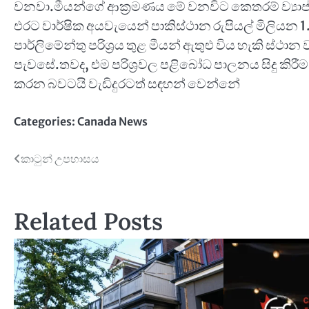
වනවා.මීයන්ගේ ආක්‍රමණය මේ වනවිට කෙතරම් ව්‍යාප්ත
එරට වාර්ෂික අයවැයෙන් පාකිස්ථාන රුපියල් මිලියන 
පාර්ලිමේන්තු පරිශ්‍රය තුළ මීයන් ඇතුළු විය හැකි ස්ථා
පැවසේ.තවද, එම පරිශ්‍රවල පළිබෝධ පාලනය සිදු කිරී
කරන බවටයි වැඩිදුරටත් සඳහන් වෙන්නේ
Categories:
Canada News
Post
කාටුන් උපහාසය
navigation
Related Posts