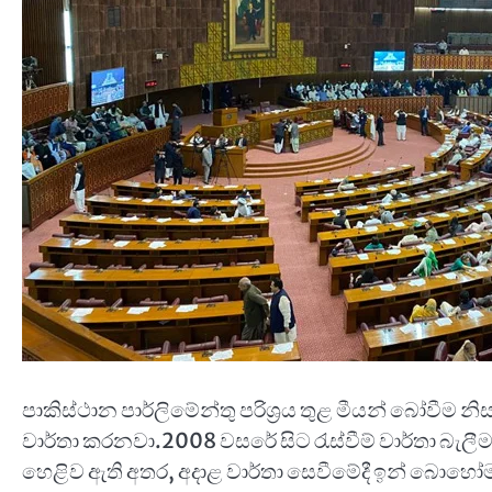
පාකිස්ථාන පාර්ලිමේන්තු පරිශ්‍රය තුළ මීයන් බෝවීම න
වාර්තා කරනවා.2008 වසරේ සිට රැස්වීම් වාර්තා බැලී
හෙළිව ඇති අතර, අදාළ වාර්තා සෙවීමේදී ඉන් බොහෝමය