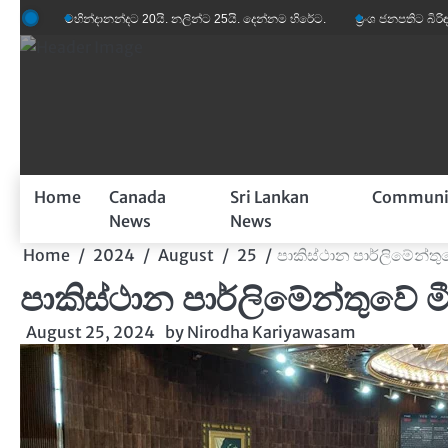
Skip
මහින්දානන්දට 20යි. නලින්ට 25යි. දෙන්නම හිරේට.
ප්‍රංශ ජනපතිට බිරිඳගේ විහිළ
to
content
Home
Canada
Sri Lankan
Communi
News
News
Home
2024
August
25
පාකිස්ථාන පාර්ලිමේන්ත
පාකිස්ථාන පාර්ලිමේන්තුවේ 
August 25, 2024
by
Nirodha Kariyawasam