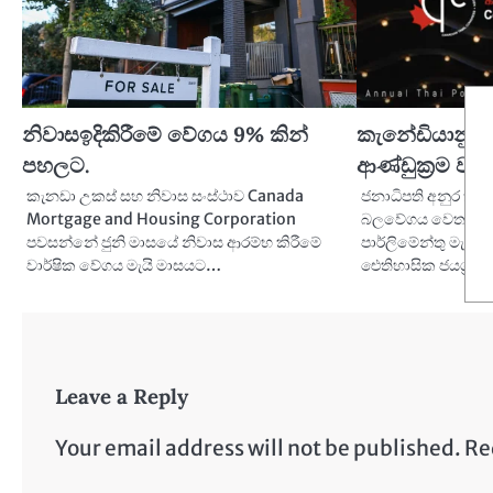
නිවාසඉදිකිරීමේ වේගය 9% කින්
කැනේඩියානු ද
පහලට.
ආණ්ඩුක්‍රම ව්‍
කැනඩා උකස් සහ නිවාස සංස්ථාව Canada
ජනාධිපති අනුර කු
Mortgage and Housing Corporation
බලවේගය වෙත නිල 
පවසන්නේ ජුනි මාසයේ නිවාස ආරම්භ කිරීමේ
පාර්ලිමේන්තු මැති
වාර්ෂික වේගය මැයි මාසයට…
ඓතිහාසික ජයග්‍ර
Leave a Reply
Your email address will not be published.
Re