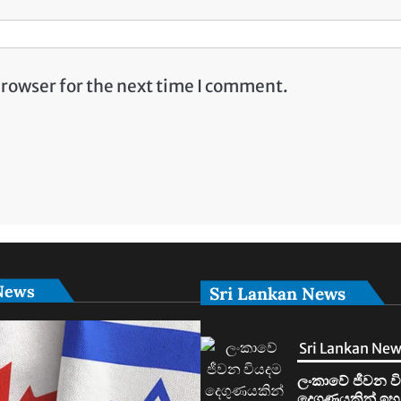
browser for the next time I comment.
News
Sri Lankan News
Sri Lankan Ne
ලංකාවේ ජීවන ව
දෙගුණයකින් ඉහ