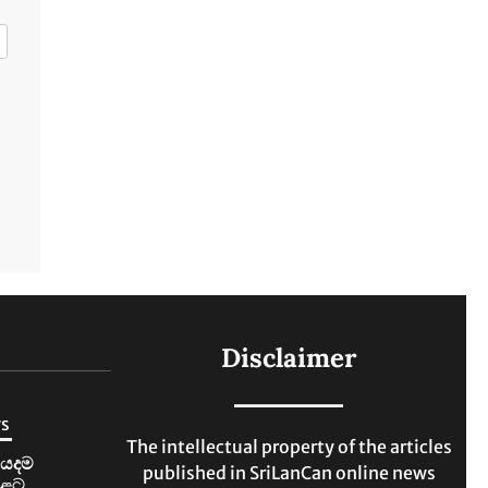
Disclaimer
ws
The intellectual property of the articles
ියදම
published in SriLanCan online news
ළට.