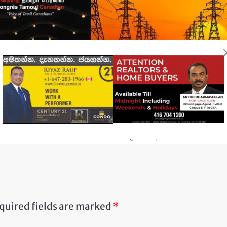
ෙමළ කොංග්‍රසය අලුත්
ඔන්ටාරියෝ විදුලිබල පද්ධතියට
යවස්ථාවක් ඉල්ලයි.
නිවාස සම්බන්ධතා වේගවත් කිර
සැලසුම්.
මාර දිසානායකට සහ ජාතික ජන
ලිපියක් යොමුකරමින්
ඔන්ටාරියෝහි නව නිවාස සහ ව්‍යාපාර විදුලි
වරණයෙන් ලද විශිෂ්ට හා
පද්ධතියට සම්බන්ධ වීම පහසු කිරීම සඳහා නීත
හණයට කැනේඩියානු…
සම්පාදනය කරන බව බලශක්ති ඇමතිවරයා
පවසනවා.බලශක්ති අමාත්‍ය…
quired fields are marked
*