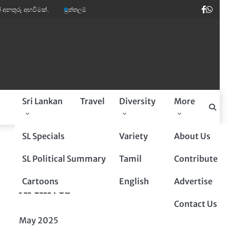
Faceb
Wha
 අඟවීමක්.
පුත්තලම් බූරුවන් ඉතාලියේ මාර ඩිමාන්ඩ්.
කවි ලොව පෙරළියක් කළ ‘
a
Sri Lankan
Travel
Diversity
More
Sponsored By
SL Specials
Variety
About Us
SL Political Summary
Tamil
Contribute
Cartoons
English
Advertise
Archives
Contact Us
May 2025