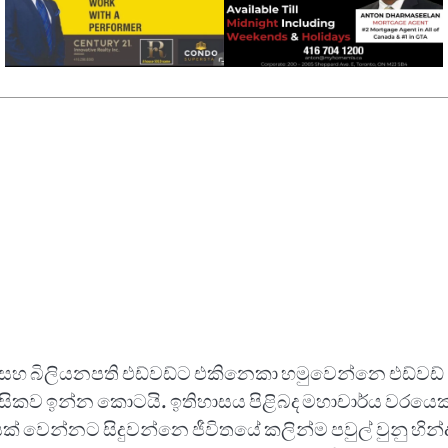
ටර් සහ බිලියනපති එඩ්වඩ්ට එකිනෙකා හමුවෙන්නෙ එඩ්වඩ්
කව ඉන්න කොටයි. ඉතිහාසය පිළිබද මහාචාර්ය වරයෙක
 වෙන්නට සිදුවන්නෙ ජීවිතයේ කලින්ම පවුල් වුනු හින්ද