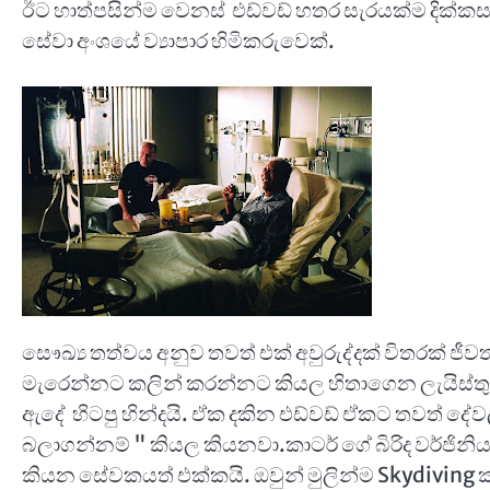
ඊට හාත්පසින්ම වෙනස් එඩ්වඩ් හතර සැරයක්ම දික්
සේවා අංශයේ ව්‍යාපාර හිමිකරුවෙක්.
සෞඛ්‍ය තත්වය අනුව තවත් එක් අවුරුද්දක් විතරක් ජ
මැරෙන්නට කලින් කරන්නට කියල හිතාගෙන ලැයිස්ත
ඇදේ හිටපු හින්දයි. ඒක දකින එඩ්වඩ් ඒකට තවත් දේවල
බලාගන්නම් " කියල කියනවා.කාටර් ගේ බිරිද වර්ජින
කියන සේවකයත් එක්කයි. ඔවුන් මුලින්ම Skydiving 