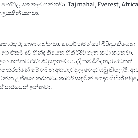
රංශ හෝටලයක කෑම ගන්නවා. Taj mahal, Everest, Afric
ිකලයකින් යනවා.
 තොරතුරු බෙදා ගන්නවා. කාටර් තමන්ගේ බිරිදට තියෙන
 එකම දුව හින්ද තියෙන හිත් රිදීම ගැන කථා කරනවා.
ා ගන්නට එඩ්වඩ් සුදානම් වෙද්දී තම බිරිද හැර වෙනත්
ෂේප කරන්නේ මේ ගමන අතහැර දාල ගෙදර යමු කියලයි. ආ
න්න උත්සාහ කරනවා. කාටර් සතුටින් ගෙදර ගිහින් පවු
යේ පාළුවෙන් ඉන්නවා.