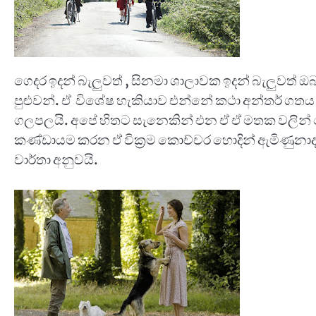
ගෙදර ඉදන් බැලුවත් , සිනමා ශාලාවක ඉදන් බැලුවත
පුළුවන්. ඒ විශේෂ හැකියාව එන්නේ කථා අන්තර් ගතය
ගලපලයි. අපේ හිතට සැනෙකින් එන ඒ ඒ මතක වලින් 
කණ්ඩායම කරන ඒ වික්‍රම කොච්චර හොදින් ඇමිණුනාද
වාර්තා අනුවයි.