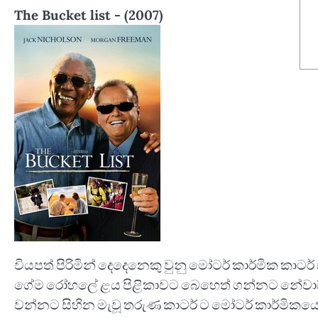
The Bucket list - (2007)
වියපත් පිරිමින් දෙදෙනෙකු වුනු මෝටර් කාර්මික කා
ගේම රෝහලේ ළය පිළිකාවට බෙහෙත් ගන්නට නේවාසි
වන්නට සිහින මැවූ තරුණ කාටර් ට මෝටර් කාර්මිකයෙක්