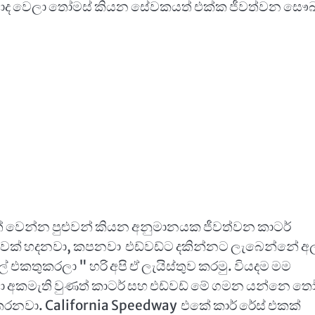
කසාද වෙලා තෝමස් කියන සේවකයත් එක්ක ජීවත්වන සෞඛ්
ීවත් වෙන්න පුළුවන් කියන අනුමානයක ජීවත්වන කාටර්
ුවක් හදනවා, කපනවා එඩ්වඩ්ට දකින්නට ලැබෙන්නේ අල
් එකතුකරලා " හරි අපි ඒ ලැයිස්තුව කරමු. වියදම මම
ියා අකමැති වුණත් කාටර් සහ එඩ්වඩ් මේ ගමන යන්නෙ ත
කරනවා. California Speedway එකේ කාර් රේස් එකක්