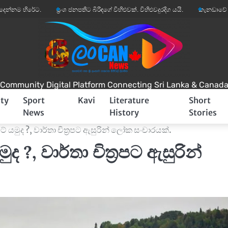
ේට.
ප්‍රංශ ජනපතිට බිරිඳගේ විහිළුවක්. විහිළුවදුරදිග යයි.
කැනඩාවේ වෙසෙන තම පු
Community Digital Platform Connecting Sri Lanka & Canad
ty
Sport
Kavi
Literature
Short
News
History
Stories
 යමුද ?, වාර්තා චිත්‍රපට ඇසුරින් ලෝක සංචාරයක්.
 ?, වාර්තා චිත්‍රපට ඇසුරින්