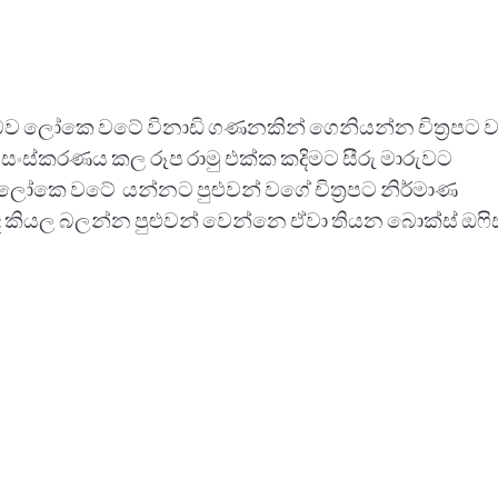
් ඔබව ලෝකෙ වටේ විනාඩි ගණනකින් ගෙනියන්න චිත්‍රපට
 සංස්කරණය කල රූප රාමු එක්ක කදිමට සීරු මාරුවට
ලෝකෙ වටේ යන්නට පුළුවන් වගේ චිත්‍රපට නිර්මාණ
 කියල බලන්න පුළුවන් වෙන්නෙ ඒවා තියන බොක්ස් ඔෆිස