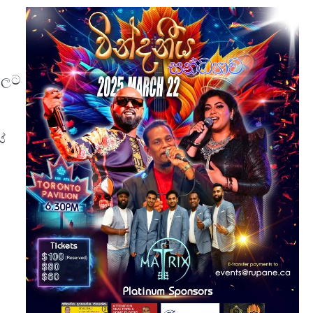
 වලට
්