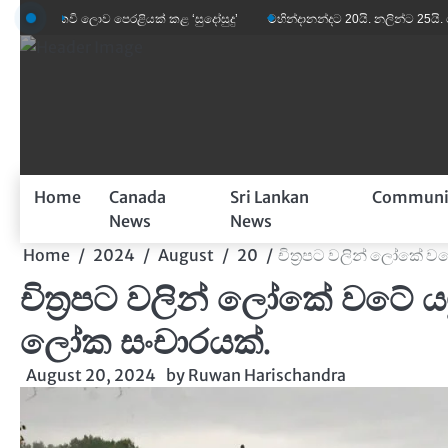
Skip
වි ලොව පෙරළියක් කළ ‘සුදෝසුදු’
මහින්දානන්දට 20යි. නලින්ට 25යි. දෙන්නම හිර
to
content
Home
Canada
Sri Lankan
Communi
News
News
Home
2024
August
20
චිත්‍රපට වලින් ලෝකේ වටේ
චිත්‍රපට වලින් ලෝකේ වටේ යමුද
ලෝක සංචාරයක්.
August 20, 2024
by
Ruwan Harischandra