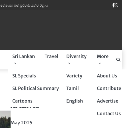
Faceb
Wha
රවැසියන්ට ඊශ්‍රායලයෙන් අනතුරු අඟවීමක්.
පුත්තලම් බූරුවන් ඉතාලියේ මාර ඩිමාන
a
Sri Lankan
Travel
Diversity
More
Sponsored By
SL Specials
Variety
About Us
SL Political Summary
Tamil
Contribute
Cartoons
English
Advertise
Archives
Contact Us
May 2025