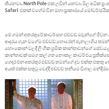
තියනවා. North Pole එක උඩින් යනවා. මිල අධික ප්‍
Safari එකක් වගේම චීන මහා ප්‍රාකාරයේ මෝටර් සය
මේ ගමන් අතරතුරේ කාටර් සහ එඩ්වඩ් ඔවුන්ගේ ජීවන
ආදරය ගැන වගේම එඩ්වඩ් හොරෙන් පැනලා ගිය තමන්ගේ
හොංකොන් වලදී ලිංගික ශ්‍රමික කාන්තාවන්ගේ සේවය ලබ
කාන්තාවක් සමග කල් ගත නොකල කාටර් එය ප්‍රතික්
ගෙදර එන අතරතුර එඩ්වඩ් තමන්ගේ දුව එක්ක එකතු වෙ
අයත් එක්ක සතුටු වෙද්දී එඩ්වඩ් තනියම විශාල මන්දිර