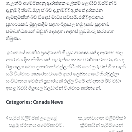
ගැලන්ට් අමෙරිකානු ආරක්ෂක ලේකම් ලොයිඩ් ඔස්ටින් ට
දැනුම් දී තිබේ.ඔහු ඒ බව දැනුම්දී දී ඇත්තේ දුරකථන
ඇමතුමකින් බව විදෙස් මාධ්‍ය පවසයි.එහිදී ඉරානය
ප්‍රහාරයකට මුහුණදීම සඳහා ඊශ්‍රායල හමුදාවේ සූදානම
සම්බන්ධයෙන් ඔවුන් දෙදෙනා අදහස් හුවමාරු කරගෙන
තිබුණා.
ඉරානයේ බටහිර ප්‍රදේශයන් හි යුධ අභ්‍යාසයක් ද ආරම්භ කල
අතර එය දින කිහිපයක් පැවැත්වෙන බව වාර්තා වනවා. එය ද
ඊශ්‍රායලය වෙත ප්‍රහාරයක් එල්ල කිරීමේ පෙරහුරුවක් විය හැකි
යයි විශ්වාස කෙරෙනවා.මේ අතර ලෙබනනයේ හිස්බුල්ලා
සංවිධානය වෙතින් ප්‍රහාරයක් එල්ල වීමේ අවදානම ඊට වඩා
ඉහළ බවයි ඊශ්‍රායල බලධාරීන් විශ්වාස කරන්නේ.
Categories:
Canada News
Post
පැරිස් ඔලිම්පික් උලෙළේ
කැනේඩියානු ඔලිම්පික්
පළමු ස්ථානය අමෙරිකාවට.
ක්‍රීඩකයින් පැරීසියෙන්
navigation