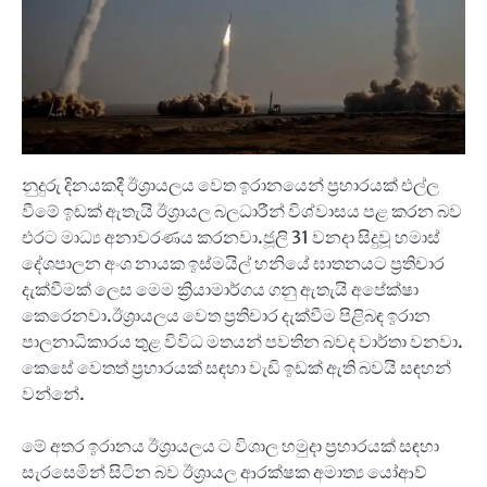
නුදුරු දිනයකදී ඊශ්‍රායලය වෙත ඉරානයෙන් ප්‍රහාරයක් එල්ල
වීමේ ඉඩක් ඇතැයි ඊශ්‍රායල බලධාරීන් විශ්වාසය පළ කරන බව
එරට මාධ්‍ය අනාවරණය කරනවා.ජූලි 31 වනදා සිදුවූ හමාස්
දේශපාලන අංශ නායක ඉස්මයිල් හනියේ ඝාතනයට ප්‍රතිචාර
දැක්වීමක් ලෙස මෙම ක්‍රියාමාර්ගය ගනු ඇතැයි අපේක්ෂා
කෙරෙනවා.ඊශ්‍රායලය වෙත ප්‍රතිචාර දැක්වීම පිළිබඳ ඉරාන
පාලනාධිකාරය තුළ විවිධ මතයන් පවතින බවද වාර්තා වනවා.
කෙසේ වෙතත් ප්‍රහාරයක් සඳහා වැඩි ඉඩක් ඇති බවයි සඳහන්
වන්නේ.
මේ අතර ඉරානය ඊශ්‍රායලය ට විශාල හමුදා ප්‍රහාරයක් සඳහා
සැරසෙමින් සිටින බව ඊශ්‍රායල ආරක්ෂක අමාත්‍ය යෝආව්