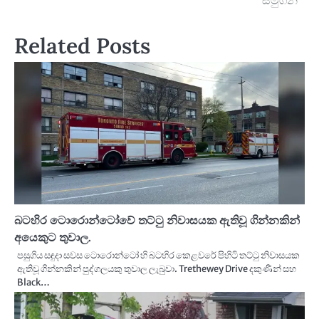
සමුගනී
Related Posts
බටහිර ටොරොන්ටෝවේ තට්ටු නිවාසයක ඇතිවූ ගින්නකින්
අයෙකුට තුවාල.
පසුගිය සඳුදා සවස ටොරොන්ටෝ හි බටහිර කෙළවරේ පිහිටි තට්ටු නිවාසයක
ඇතිවූ ගින්නකින් පුද්ගලයකු තුවාල ලැබුවා. Trethewey Drive දකුණින් සහ
Black…