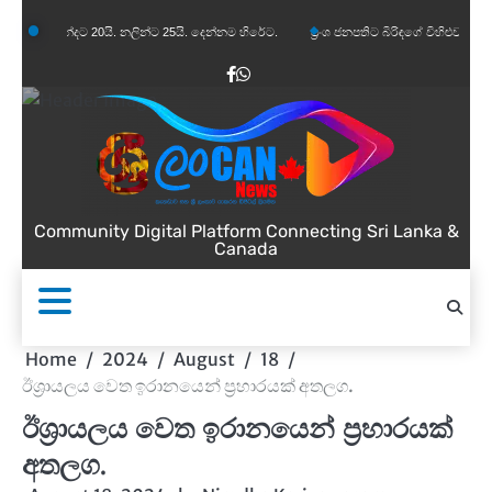
Skip
න්දට 20යි. නලින්ට 25යි. දෙන්නම හිරේට.
ප්‍රංශ ජනපතිට බිරිඳගේ විහිළුවක්. විහිළුවදුරදිග ය
to
content
Facebook
WhatsApp
Community Digital Platform Connecting Sri Lanka &
Canada
Home
2024
August
18
ඊශ්‍රායලය වෙත ඉරානයෙන් ප්‍රහාරයක් අතලග.
ඊශ්‍රායලය වෙත ඉරානයෙන් ප්‍රහාරයක්
අතලග.