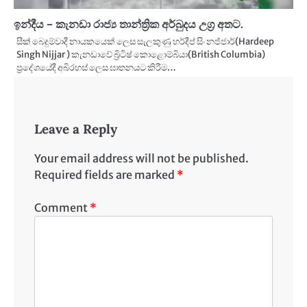
ඉන්දීය – කැනඩා රාජ්‍ය තාන්ත්‍රික අර්බුදය උග්‍ර අතට.
සීක් බෙදුම්වාදී නායකයෙක් ලෙස සැලකුණු හර්දීප් සිං නජ්ජාර්(Hardeep
Singh Nijjar ) කැනඩාවේ බ්‍රිටිෂ් කොළොම්බියා(British Columbia)
ප්‍රදේශයේදී අබිරහස් ලෙස ඝාතනයට කිරීම…
Leave a Reply
Your email address will not be published.
Required fields are marked
*
Comment
*