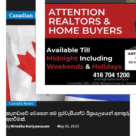
Canadian News
Canada News
කැනඩාවේ වෙසෙන තම පුරවැසියන්ට ඊශ්‍රායලයෙන් අනතුරු
අඟවීමක්.
by
Nirodha Kariyawasam
May 30, 2025