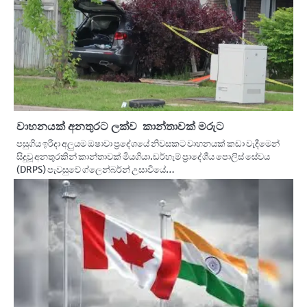
වාහනයක් අනතුරට ලක්ව කාන්තාවක් මරුට
පසුගිය ඉරිදා අලුයම ඔෂාවා ප්‍රදේශයේ නිවසකට වාහනයක් කඩා වැදීමෙන්
සිදුවූ අනතුරකින් කාන්තාවක් මියගියා.ඩර්හැම් ප්‍රාදේශීය පොලිස් සේවය
(DRPS) පැවසුවේ ග්ලෙන්බර්න් උසාවියේ…