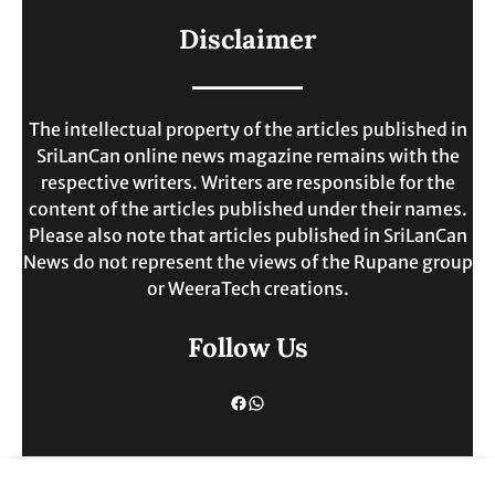
ලංකාවේ ජීවන වියදම දෙගුණයකින්
Disclaimer
ඉහළට.
MAY 30, 2025
The intellectual property of the articles published in
SriLanCan online news magazine remains with the
respective writers. Writers are responsible for the
content of the articles published under their names.
Please also note that articles published in SriLanCan
News do not represent the views of the Rupane group
or WeeraTech creations.
Follow Us
Facebook
WhatsApp