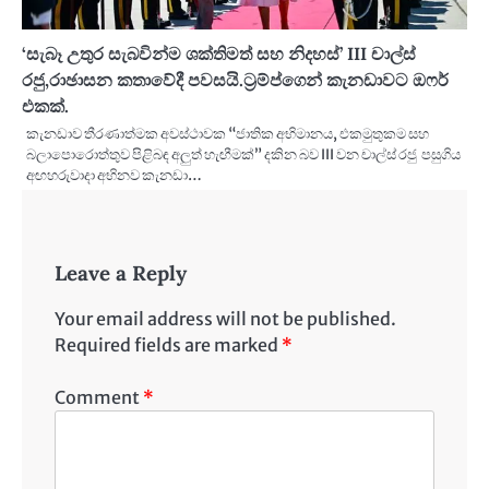
‘සැබෑ උතුර සැබවින්ම ශක්තිමත් සහ නිදහස්’ III චාල්ස්
රජු,රාඡාසන කතාවේදී පවසයි.ට්‍රම්ප්ගෙන් කැනඩාවට ඔෆර්
එකක්.
කැනඩාව තීරණාත්මක අවස්ථාවක “ජාතික අභිමානය, එකමුතුකම සහ
බලාපොරොත්තුව පිළිබඳ අලුත් හැඟීමක්” දකින බව III වන චාල්ස් රජු පසුගිය
අඟහරුවාදා අභිනව කැනඩා…
Leave a Reply
Your email address will not be published.
Required fields are marked
*
Comment
*