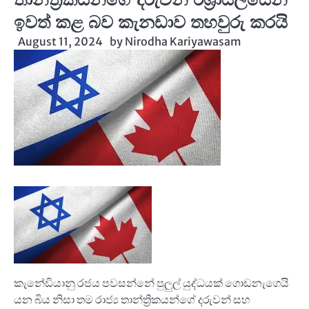
ඉවත් කළ බව කැනඩාව තහවුරු කරයි
August 11, 2024
by
Nirodha Kariyawasam
කැනේඩියානු රජය පවසන්නේ පුලුල් යුද්ධයක් ගොඩනැගෙයි
යන බිය නිසා තම රාජ්‍ය තාන්ත්‍රිකයන්ගේ දරුවන් සහ