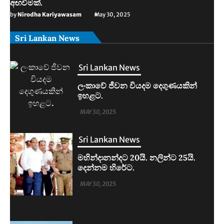
අඟවීමක්.
by
Nirodha Kariyawasam
May 30, 2025
Sri Lankan News
Sri Lankan News
මහින්දානන්දට 20යි. නලින්ට 25යි.
දෙන්නම හිරේට.
MAY 30, 2025
Sri Lankan News
ආරුගම්බේට බිකිණි තහනමක්.
MAY 30, 2025