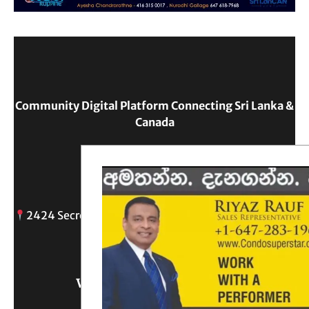
Community Digital Platform Connecting Sri Lanka &
Canada
Reach Out
2424 Secreto drive, Oshawa, ON
info@
Write Us What You Think