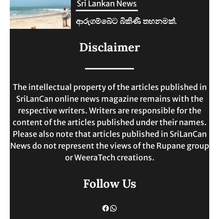
Sri Lankan News
ලංකාවේ ජීවන වියදම දෙගුණයකින්
Disclaimer
ඉහළට.
MAY 30, 2025
The intellectual property of the articles published in
SriLanCan online news magazine remains with the
respective writers. Writers are responsible for the
content of the articles published under their names.
Please also note that articles published in SriLanCan
News do not represent the views of the Rupane group
or WeeraTech creations.
Follow Us
Facebook
WhatsApp