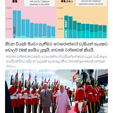
ජීවන වියදම් පියවා ගැනීමට ටොරොන්ටෝ වැසියන් පැයකට
ඩොලර් 26ක් ඉපයිය යුතුයි: නවතම වාර්තාවක් කියයි.
නවතම වාර්තාවකට අනුව ටොරොන්ටෝ වැසියන්ගේ අවම වැටුප වැඩි කළද
එය ජීවත් වීමට සරිලන වැටුපක් ලෙස සැලකීමට තවමත් ප්‍රමාණවත් නොවන
බවට…