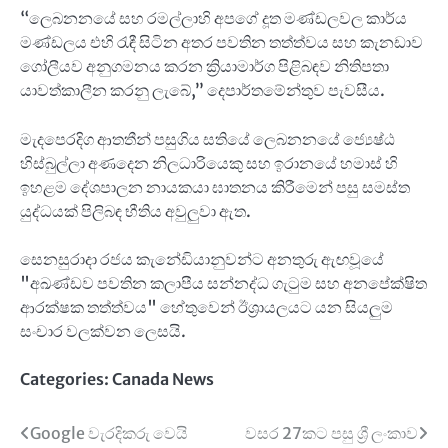
“ලෙබනනයේ සහ රමල්ලාහි අපගේ දූත මණ්ඩලවල කාර්ය
මණ්ඩලය එහි රැඳී සිටින අතර පවතින තත්ත්වය සහ කැනඩාව
ගෝලීයව අනුගමනය කරන ක්‍රියාමාර්ග පිළිබඳව නිතිපතා
යාවත්කාලීන කරනු ලැබේ,” දෙපාර්තමේන්තුව පැවසීය.
මැදපෙරදිග ආතතීන් පසුගිය සතියේ ලෙබනනයේ ජ්‍යෙෂ්ඨ
හිස්බුල්ලා අණදෙන නිලධාරියෙකු සහ ඉරානයේ හමාස් හි
ඉහළම දේශපාලන නායකයා ඝාතනය කිරීමෙන් පසු සමස්ත
යුද්ධයක් පිලිබඳ භීතිය අවුලුවා ඇත.
සෙනසුරාදා රජය කැනේඩියානුවන්ට අනතුරු ඇඟවූයේ
"අඛණ්ඩව පවතින කලාපීය සන්නද්ධ ගැටුම සහ අනපේක්ෂිත
ආරක්ෂක තත්ත්වය" හේතුවෙන් ඊශ්‍රායලයට යන සියලුම
සංචාර වලක්වන ලෙසයි.
Categories:
Canada News
Post
Google වැරදිකරු වෙයි
වසර 27කට පසු ශ්‍රී ලංකාව