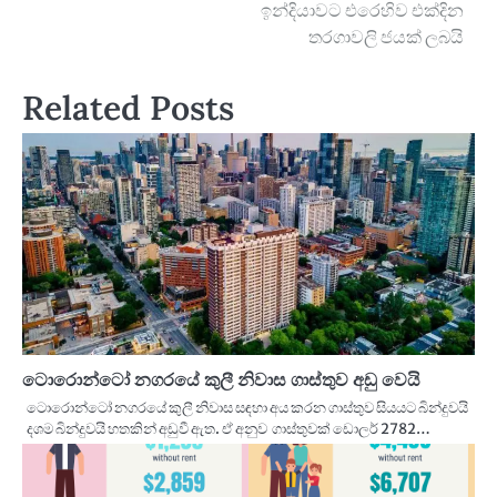
ඉන්දියාවට එරෙහිව එක්දින
navigation
තරගාවලි ජයක් ලබයි
Related Posts
ටොරොන්ටෝ නගරයේ කුලී නිවාස ගාස්තුව අඩු වෙයි
ටොරොන්ටෝ නගරයේ කුලී නිවාස සඳහා අය කරන ගාස්තුව සියයට බින්දුවයි
දශම බින්දුවයි හතකින් අඩුවී ඇත. ඒ අනුව ගාස්තුවක් ඩොලර් 2782…