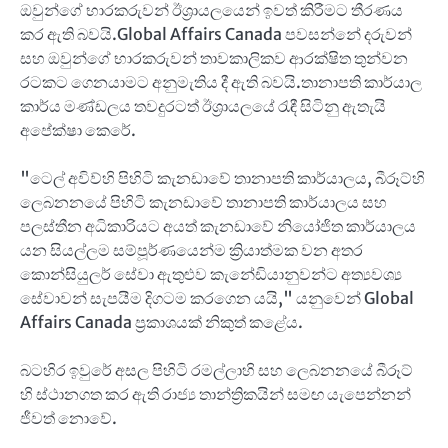
ඔවුන්ගේ භාරකරුවන් ඊශ්‍රායලයෙන් ඉවත් කිරීමට තීරණය
කර ඇති බවයි.Global Affairs Canada පවසන්නේ දරුවන්
සහ ඔවුන්ගේ භාරකරුවන් තාවකාලිකව ආරක්ෂිත තුන්වන
රටකට ගෙනයාමට අනුමැතිය දී ඇති බවයි.තානාපති කාර්යාල
කාර්ය මණ්ඩලය තවදුරටත් ඊශ්‍රායලයේ රැඳී සිටිනු ඇතැයි
අපේක්ෂා කෙරේ.
"ටෙල් අවිව්හි පිහිටි කැනඩාවේ තානාපති කාර්යාලය, බීරූට්හි
ලෙබනනයේ පිහිටි කැනඩාවේ තානාපති කාර්යාලය සහ
පලස්තීන අධිකාරියට අයත් කැනඩාවේ නියෝජිත කාර්යාලය
යන සියල්ලම සම්පූර්ණයෙන්ම ක්‍රියාත්මක වන අතර
කොන්සියුලර් සේවා ඇතුළුව කැනේඩියානුවන්ට අත්‍යවශ්‍ය
සේවාවන් සැපයීම දිගටම කරගෙන යයි," යනුවෙන් Global
Affairs Canada ප්‍රකාශයක් නිකුත් කළේය.
බටහිර ඉවුරේ අසල පිහිටි රමල්ලාහි සහ ලෙබනනයේ බීරූට්
හි ස්ථානගත කර ඇති රාජ්‍ය තාන්ත්‍රිකයින් සමඟ යැපෙන්නන්
ජීවත් නොවේ.