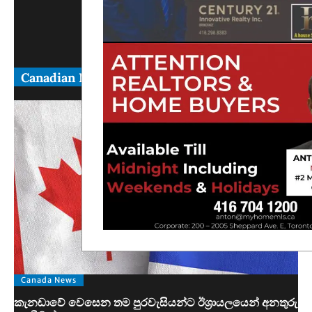
Canadian News
Canada News
කැනඩාවේ වෙසෙන තම පුරවැසියන්ට ඊශ්‍රායලයෙන් අනතුරු