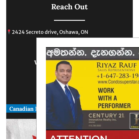
Reach Out
2424 Secreto drive, Oshawa, ON
info@
Write Us What You Think
Canadian News