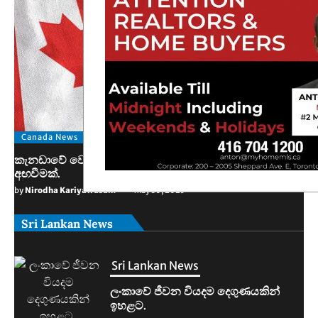
Canada News
කැනඩාවේ වෙසෙන තම පුරවැසියන්ට ඊශ්‍රායලයෙන් අනතුරු
අඟවීමක්.
by
Nirodha Kariyawasam
May 30, 2025
Sri Lankan News
Sri Lankan News
මහින්දානන්දට 20යි. නලින්ට 25යි.
දෙන්නම හිරේට.