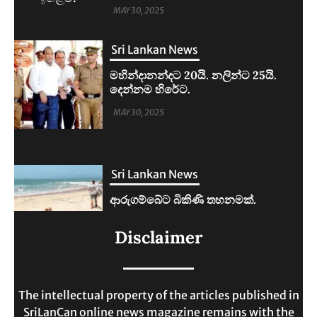
MAY 30, 2025
Sri Lankan News
ආරුගම්බේට බිකිණි තහනමක්.
MAY 30, 2025
Sri Lankan News
ලංකාවේ ජීවන වියදම දෙගුණයකින්
Disclaimer
ඉහළට.
MAY 30, 2025
The intellectual property of the articles published in
SriLanCan online news magazine remains with the