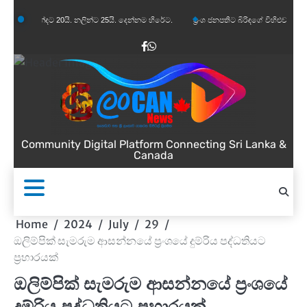
Skip
නන්දට 20යි. නලින්ට 25යි. දෙන්නම හිරේට.
ප්‍රංශ ජනපතිට බිරිඳගේ විහිළුවක්. විහිළුවදුරදිග 
to
content
Facebook
WhatsApp
Community Digital Platform Connecting Sri Lanka &
Canada
Home
2024
July
29
ඔලිම්පික් සැමරුම ආසන්නයේ ප්‍රංශයේ දුම්රිය පද්ධතියට
ප්‍රහාරයක්
ඔලිම්පික් සැමරුම ආසන්නයේ ප්‍රංශයේ
දුම්රිය පද්ධතියට ප්‍රහාරයක්