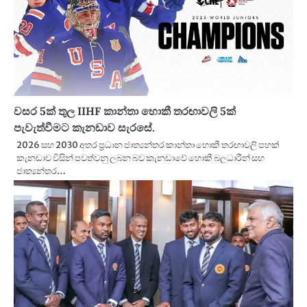
වසර 5ක් තුල IIHF කාන්තා හොකී තරඟාවලි 5ක්
පැවැත්වීමට කැනඩාව සැරසේ.
2026 සහ 2030 අතර ප්‍රධාන ජාත්‍යන්තර කාන්තා හොකී තරඟාවලි පහක්
කැනඩාව විසින් පවත්වනු ලබන බව කැනඩාවේ හොකී බලධාරීන් සහ
ජාත්‍යන්තර…