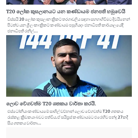
T20 ලෝක කුසලානයට යන කණ්ඩායම ජනපති හමුවෙයි
විස්සයි 20 ලෝක කුසලාන ක්‍රිකට් තරගාවලිය සඳහා සහභාගිවීමට දිවයිනෙන්
පිටත්ව යන ශ්‍රී ලංකා ක්‍රිකට් කණ්ඩායම පසුගියදා ජනාධිපති කාර්යාලයේදී
ජනාධිපති රනිල්…
ලොව වේගවත්ම T20 ශතකය වාර්තා කරයි.
එස්ටෝනියා කණ්ඩායමේ සාහිල් චව්හාන් ලොව වේගවත්ම T20 ශතකය
රැස්කළ ක්‍රීඩකයා බවට පත්විය.ඒ සයිප්‍රස් කණ්ඩායමට එරෙහිව පන්දු 27කදී
සිය ශතකය වාර්තා…