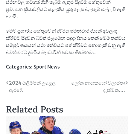
ස්ථනවල හටගත් ගිනි තැබීම් ඇතුළු සිදුවීම් හේතුවෙන්
ප්‍රවාහන ක්‍රියාවලියට සැලකිය යුතු ලෙස බලපෑම් එල්ල වී ඇති
බවයි.
මෙම ප්‍රහාරය හේතුවෙන් දුම්රිය ගමන්වාර රැසක් අවලංගු
කිරීමට සිදුවන බවත් එළඹෙන සඳුදා දිනය තෙක් මෙම තත්වය
සම්පූර්ණයෙන් යථා තත්වයට පත් කිරීමට නොහැකි වනු ඇති
බවත් එරට දුම්රිය බලධාරීන් පවසා තිබෙනවා.
Categories:
Sport News
Post
2024 ඔලිම්පික් උළෙල
ලෝක නායකයෝ විලාසිතා
ඇරඹේ
දැක්මක….
navigation
Related Posts