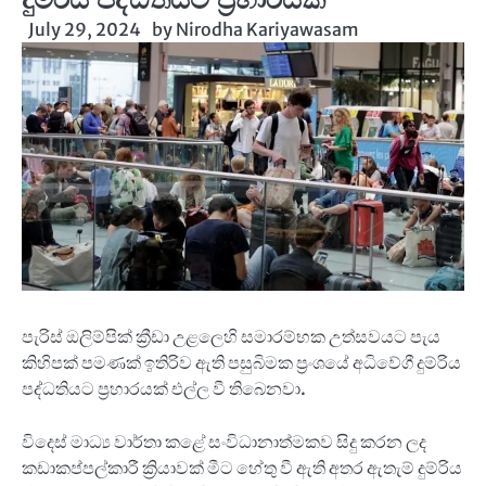
July 29, 2024
by
Nirodha Kariyawasam
පැරිස් ඔලිම්පික් ක්‍රීඩා උළලෙහි සමාරම්භක උත්සවයට පැය
කිහිපක් පමණක් ඉතිරිව ඇති පසුබිමක ප්‍රංශයේ අධිවේගී දුම්රිය
පද්ධතියට ප්‍රහාරයක් එල්ල වී තිබෙනවා.
විදෙස් මාධ්‍ය වාර්තා කළේ සංවිධානාත්මකව සිදු කරන ලද
කඩාකප්පල්කාරී ක්‍රියාවක් මීට හේතු වී ඇති අතර ඇතැම් දුම්රිය