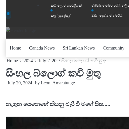
Skip
කවි ලොව පෙරළියක්
මහින්දානන්දට 20යි. නලි
to
කළ ‘සුදෝසුදු’
25යි. දෙන්නම හිරේට.
content
Home
Canada News
Sri Lankan News
Community
Home
2024
July
20
සිංහල බ්ලොග් කවි මුතු
සිංහල බ්ලොග් කවි මුතු
July 20, 2024
by
Leoni Amaratunge
නැගුන සෙනෙහේ කියනු බැරි වී මගේ සිත.....