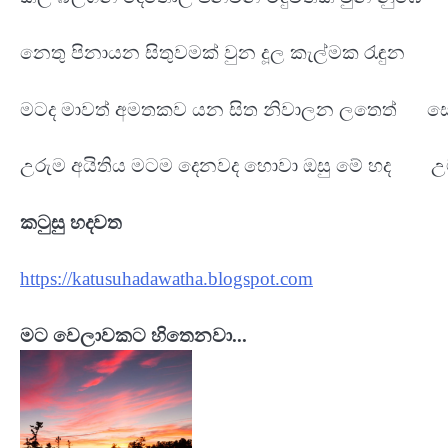
නෙතු පිනායන සිතුවමක් වුන දූල කැල්මක රැඳ
මටද මාවත් අමතකව යන සිත නිවාලන ලතෙත් 
උරුම අයිතිය මටම දෙනවද හොවා ඔසු මේ හද උ
කටුසු හදවත
https://katusuhadawatha.blogspot.com
මට වෙලාවකට හිතෙනවා...