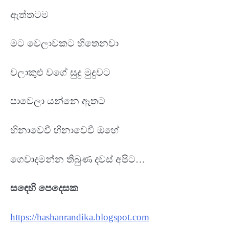
ඇත්තටම
මට වෙලාවකට හිතෙනවා
වලාකුළු වගේ සුදු මුදුවට
පාවෙලා යන්නෙ ඈතට
හිනාවෙවී හිනාවෙවී ඔහේ
ගෙවාදමන්න තිබුණ දවස් අපිට…
සඳෙහි පෙදෙසක
https://hashanrandika.blogspot.com