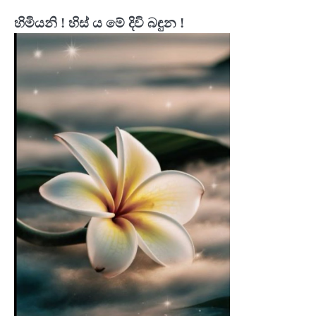
හිමියනි ! හිස් ය මේ දිවි බඳුන !