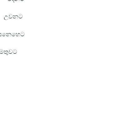
ුන උවනට
සෙනෙහෙට
මතුවට