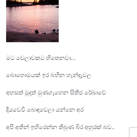
මට වෙලාවකට හිතෙනවා...
බොහොමයක් ඉර බහින හැන්දෑවල
අහසත් මූදත් මුණගැහෙන සිතිජ රේඛාවේ
දියවෙවී බොඳවෙලා යන්නෙ අර
අපි අතින් ඉහිරෙන්න තිබුණ බීර අහුරක් බව..