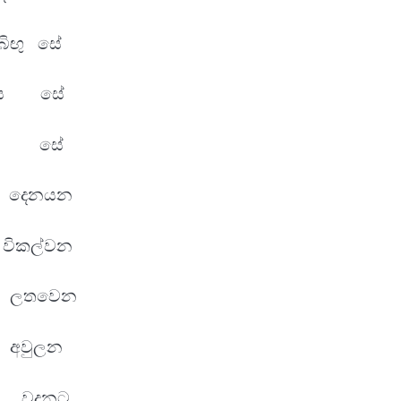
බිඟු සේ
රුතය සේ
ිකරු සේ
ල දෙනයන
 විකල්වන
යා ලතවෙන
 අවුලන
ඹේ වදනට