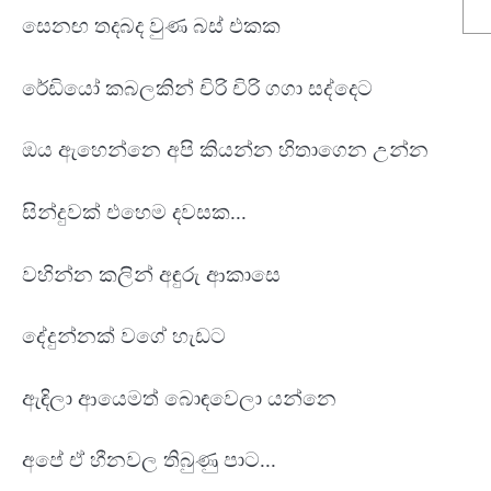
සෙනඟ තදබද වුණ බස් එකක
රේඩියෝ කබලකින් චිරි චිරි ගගා සද්දෙට
ඔය ඇහෙන්නෙ අපි කියන්න හිතාගෙන උන්න
සින්දුවක් එහෙම දවසක...
වහින්න කලින් අඳුරු ආකාසෙ
දේදුන්නක් වගේ හැඩට
ඇඳිලා ආයෙමත් බොඳවෙලා යන්නෙ
අපේ ඒ හීනවල තිබුණු පාට...