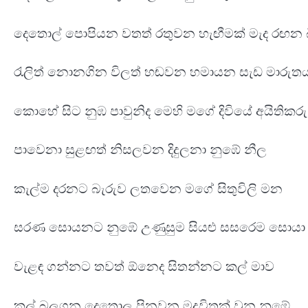
දෙතොල් පොපියන වතත් රතුවන හැඟීමක් මැද රඟන 
රැලිත් නොනගින විලත් හඬවන හමායන සැඩ මා
කොහේ සිට නුඹ පාවුනිද මෙහි මගේ දිවියේ අයිත
පාවෙනා සුළඟත් නිසලවන දිදුලනා නුඹේ නී
කැල්ම දරනට බැරුව ලතවෙන මගේ සිතුවිලි මන
සරණ සොයනට නුඹේ උණුසුම සියළු සසරෙම සො
වැළඳ ගන්නට තවත් ඕනෙද සිතන්නට කල් මාව
කල් බලගන දෙතොල පිනවන මදුවිතක් වුන නු