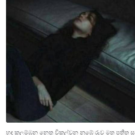
හද කලම්ඹන නෙතු විකල්වන නුඹේ රුව මත පති