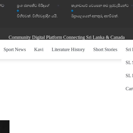
න්ට
ප්‍රංශ ජනපතිට බිරිඳගේ
කැනඩාවේ වෙසෙන තම පුරවැසියන්ට
විහිළුවක්. විහිළුවදුරදිග යයි.
ඊශ්‍රායලයෙන් අනතුරු අඟවීමක්.
Community Digital Platform Connecting Sri Lanka & Canada
Sport News
Kavi
Literature History
Short Stories
Sri
SL 
SL 
Car