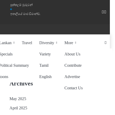
පුත්තලම් බූරුවන්
Faceb
What
ඉතාලියේ මාර ඩිමාන්ඩ්.
 Lankan
Travel
Diversity
More
Specials
Variety
About Us
Sponsored By
Political Summary
Tamil
Contribute
toons
English
Advertise
Archives
Contact Us
May 2025
April 2025