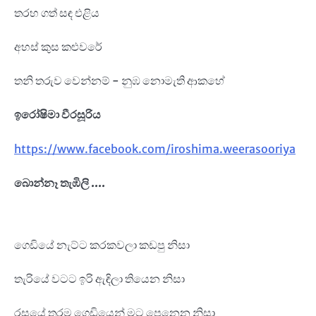
තරහ ගත් සඳ එළිය
අහස් කුස කළුවරේ
තනි තරුව වෙන්නම් - නුඹ නොමැති ආකහේ
ඉරෝෂිමා වීරසූරිය
https://www.facebook.com/iroshima.weerasooriya
බොන්නෑ තැඹිලි ....
ගෙඩියේ නැට්ට කරකවලා කඩපු නිසා
තැරියේ වටට ඉරි ඇඳිලා තියෙන නිසා
රසයේ තරම ගෙඩියෙන් මට පෙනෙන නිසා