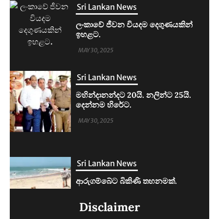
Sri Lankan News
මහින්දානන්දට 20යි. නලින්ට 25යි.
දෙන්නම හිරේට.
MAY 30, 2025
Sri Lankan News
ආරුගම්බේට බිකිණි තහනමක්.
MAY 30, 2025
Sri Lankan News
ලංකාවේ ජීවන වියදම දෙගුණයකින්
Disclaimer
ඉහළට.