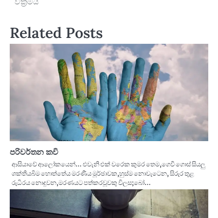
වික්‍රමය
Related Posts
පරිවර්තන කවි
ආසියාවේ ආලෝකයෙන්… එවැනි එක් වරෙක කුමර තෙම,ගෙවී ගොස් සියලු
ශක්තියබිම හොත්තේය මරණීය මූර්ඡාවක,හුස්ම නොවැටෙන, සිරුර තුළ
රුධිරය නොදුවන,මරණයට පත්කරවූවකු විලස;බෝ…