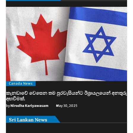
Canada News
කැනඩාවේ වෙසෙන තම පුරවැසියන්ට ඊශ්‍රායලයෙන් අනතුරු
අඟවීමක්.
by
Nirodha Kariyawasam
May 30, 2025
Sri Lankan News