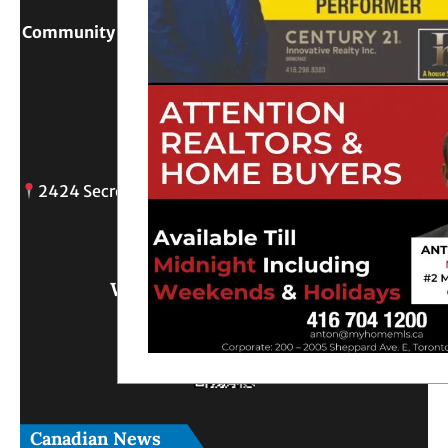
Community Digital Platform Connecting Sri Lanka &
Canada
Reach Out
2424 Secreto drive, Oshawa, ON
info@
Write Us What You Think
Canadian News