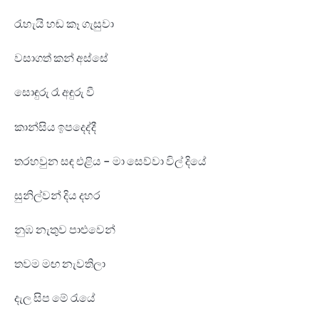
රැහැයි හඬ කෑ ගැසුවා
වසාගත් කන් අස්සේ
සොඳුරු රෑ අඳුරු වී
කාන්සිය ඉපදෙද්දී
තරහවුන සඳ එළිය - මා සෙව්වා විල් දියේ
සුනිල්වන් දිය දහර
නුඹ නැතුව පාළුවෙන්
තවම මඟ නැවතිලා
දැල සිප මේ රැයේ