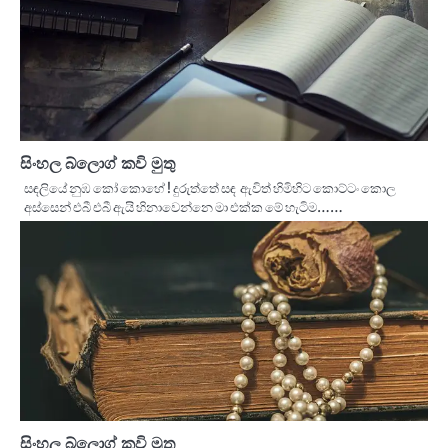
සිංහල බ්ලොග් කවි මුතු
සඳලියේ නුඹ කෝ කොහේ ! දුරුත්තේ සඳ ඇවිත් හිමිහිට කොට්ටං කොල
අස්සෙන් එබී එබී ඇයි හිනාවෙන්නෙ මා එක්ක මේ හැටිම……
සිංහල බ්ලොග් කවි මුතු