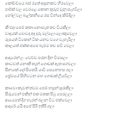
කෝච්ච්යෙ බස් රතේ අසුනකට හිරවෙලා
පාර්ක් වල වෙරළෙ කොන තුරුළු වුනු සැගවිලා
හෝල් වල බැල්කනියෙ රස වින්දෙ කිමිදිලා
කී එදා පෙම් කතා නොමැත තව වියකිලා
වාදයක් මොටද අද දරු මල්ලො ලොකුවෙලා
රූපයත් ටිකෙන් ටික යනව වගෙ වැහැරිලා
කාලයත් එක්ක අපෙ බැම්ම තව සවි වෙලා
ආදරෙන් ලං වෙච්ච පරන දින විමසලා
කාටවත් නොකී තැන් ගොඩක් ඇත සගවලා
සීනයක් දෝ සිතෙයි යාවි සෙනෙහස ගලා
ප්‍රේමයේ සිහිවටන මහ ගොඩක් ලියවිලා
කාවො කෑවත් තවම පෙම් හසුන් සුරැකිලා
සීරුවෙන් එකින් එක මතක පිටු පෙරලලා
ආයෙමත් දිග හැරන් බලන විට එක්වෙලා
ආදරේ යයි අපේ පිරී ඉතිරී ගලා