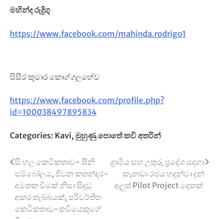
මහින්ද රුද්‍රිගු
https://www.facebook.com/mahinda.rodrigo1
සිසිර කුමාර කොග්ගලහේව
https://www.facebook.com/profile.php?
id=100038497895834
Categories:
Kavi
,
මුහුණු පොතේ කවි අතරින්
Post
සිංහල කෙටිකතාව- සීනි
ග්‍රාමීය සහ උතුරු ප්‍රදේශ සදහා
සම්බෝලය, ජීවන කතන්දර-
කැනඩා රජය හදුන්වා දුන්
navigation
අමතක වීමක් නිසා සිදුවූ
අලුත් Pilot Project දෙකක්
අකර තැබ්බයක්, පරිවර්තිත
කෙටිකතාව-කවියෙකුගේ