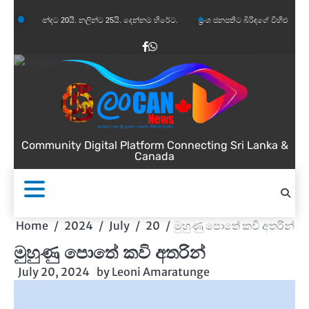
Skip
න්දට 20යි. නලින්ට 25යි. දෙන්නම හිරේට.
ප්‍රංශ ජනපතිට බිරිඳගේ විහිළුවක්. විහිළුවදුරදිග ය
to
content
Facebook
WhatsApp
Community Digital Platform Connecting Sri Lanka &
Canada
Home
2024
July
20
මුහුණු පොතේ කවි අතරින්
මුහුණු පොතේ කවි අතරින්
July 20, 2024
by
Leoni Amaratunge