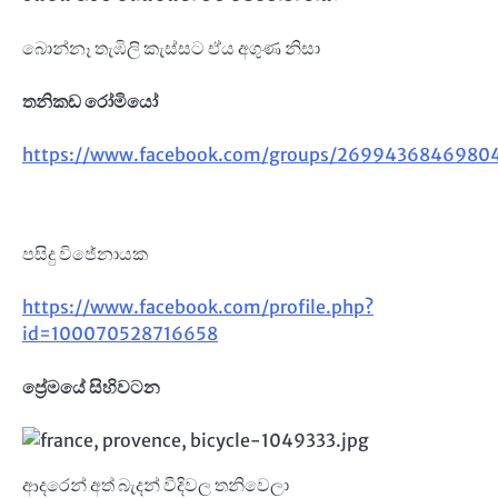
බොන්නෑ තැඹිලි කැස්සට ඒය අගුණ නිසා
තනිකඩ රෝමියෝ
https://www.facebook.com/groups/26994368469804
පසිදු විජේනායක
https://www.facebook.com/profile.php?
id=100070528716658
ප්‍රේමයේ සිහිවටන
ආදරෙන් අත් බැදන් වීදිවල තනිවෙලා