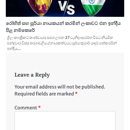
රෝහිත් සහ සූර්යා නායකයන් කරමින් ලංකාවට එන ඉන්දීය
පිළ නම්කෙරේ
ශ්‍රී ලංකා ක්‍රිකට් කණ්ඩායම සමග ලබන 27 වැනිදා ආරම්භ වීමට නියමිත
පන්දුවාර විස්ස තරගාවලියේ නායකත්වයට සූර්ය කුමාර් යාදව් පත්කරමින්
ඉන්දීය…
Leave a Reply
Your email address will not be published.
Required fields are marked
*
Comment
*