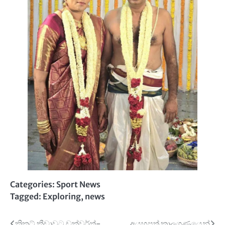
Categories:
Sport News
Tagged:
Exploring
,
news
ක්‍රිකට් ක්‍රීඩාවට ඩක්වර්ත්-
අයහපත් කාලගුණයෙන්