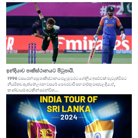
ඉන්දියාව පාකිස්ථානයට පිටුපායි.
1996 වසරෙන් පසු පාකිස්ථානය පළමු වරට ගෝලීය ඉසව්වක් පැවැත්වීමට
නියමිතව ඇත්තේ ලබන වසරේ පෙබරවාරි සහ මාර්තු මාසවලදීය.ඒ,
කණ්ඩායම් අටකින් සමන්විත…