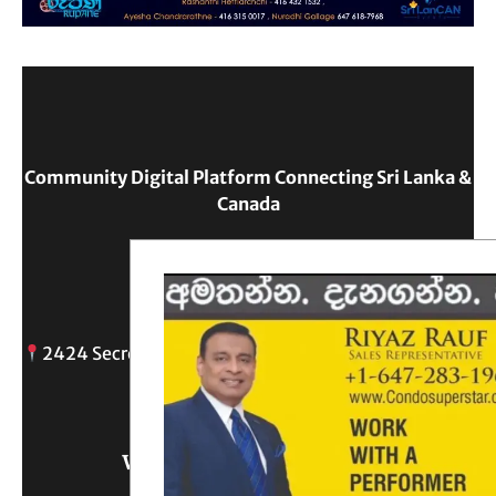
Community Digital Platform Connecting Sri Lanka &
Canada
Reach Out
2424 Secreto drive, Oshawa, ON
info@
Write Us What You Think