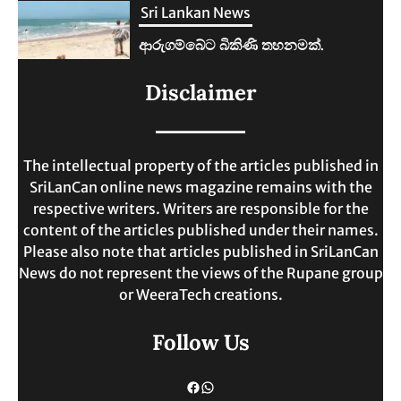
Sri Lankan News
ලංකාවේ ජීවන වියදම දෙගුණයකින්
Disclaimer
ඉහළට.
MAY 30, 2025
The intellectual property of the articles published in
SriLanCan online news magazine remains with the
respective writers. Writers are responsible for the
content of the articles published under their names.
Please also note that articles published in SriLanCan
News do not represent the views of the Rupane group
or WeeraTech creations.
Follow Us
Facebook
WhatsApp