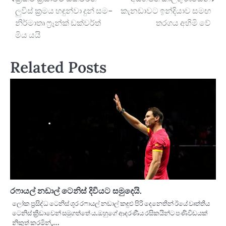
Post
ලුවිස් ක්‍රමය හඳුන්වා දුන් සම-
කැනඩාවට ඉන්දියාව සමඟ
navigation
නිර්මාතෘ ෆ්‍රෑන්ක් ඩක්වර්ත්
තරගය අහිමි වේ
මිය යයි
Related Posts
රෆායල් නඩාල් ටෙනිස් දිවියට සමුදෙයි.
ලෝක ප්‍රසිද්ධ ටෙනිස් ශූර රෆායල් නඩාල් කඳුළු පිරි දෙනෙතින් ඊයේ වෘත්තීය
ටෙනිස් ක්‍රීඩාවෙන් සමුගත්තේ ය.ඔහුගේ ආදරණීය රසිකයින්ට පණිවිඩයක්
නිකුත් කරමින්,…