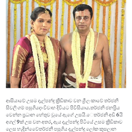
ආසියාවේ උසම දැල්පන්දු ක්‍රීඩිකාව වන ශ්‍රී ලංකාවේ තර්ජනි
සිවලිංගම් පසුගියදා විවාහ දිවියට පිවිසියාය.තර්ජනි ජනප්‍රිය
වෙන්න ප්‍රධාන හේතුව වූයේ ඇගේ උසයි.ෙතර්ජනි අඩි 6යි
අගල් 9ක් උස වන අතර, ඇය දැල්පන්දු පිටියේ උසම ක්‍රීඩිකාව
ලෙස හැඳින්වේ‍ෙතර්ජනී පසුගිය දැල්පන්දු ලෝක කුසලාන