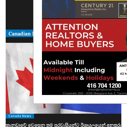
Canadian News
Canada News
කැනඩාවේ වෙසෙන තම පුරවැසියන්ට ඊශ්‍රායලයෙන් අනතුරු