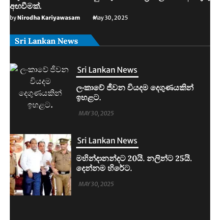
අඟවීමක්.
by
Nirodha Kariyawasam
May 30, 2025
Sri Lankan News
Sri Lankan News
මහින්දානන්දට 20යි. නලින්ට 25යි.
දෙන්නම හිරේට.
MAY 30, 2025
Sri Lankan News
ආරුගම්බේට බිකිණි තහනමක්.
MAY 30, 2025