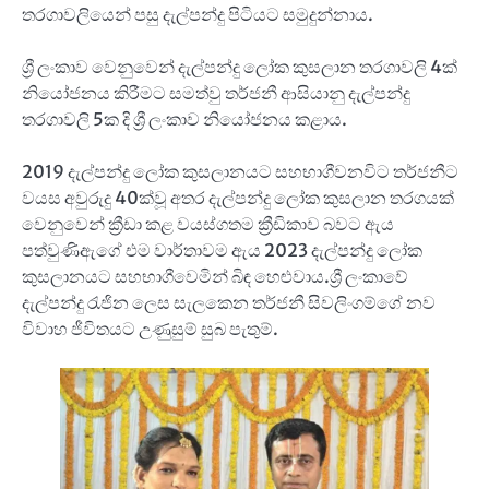
තරගාවලියෙන් පසු දැල්පන්දු පිටියට සමුදුන්නාය.
ශ්‍රී ලංකාව වෙනුවෙන් දැල්පන්දු ලෝක කුසලාන තරගාවලි 4ක්
නියෝජනය කිරීමට සමත්වු තර්ජනී ආසියානු දැල්පන්දු
තරගාවලි 5ක දි ශ්‍රී ලංකාව නියෝජනය කළාය.
2019 දැල්පන්දු ලෝක කුසලානයට සහභාගීවනවිට තර්ජනීට
වයස අවුරුදු 40ක්වූ අතර දැල්පන්දු ලෝක කුසලාන තරගයක්
වෙනුවෙන් ක්‍රීඩා කළ වයස්ගතම ක්‍රීඩිකාව බවට ඇය
පත්වුණිඇගේ එම වාර්තාවම ඇය 2023 දැල්පන්දු ලෝක
කුසලානයට සහභාගීවෙමින් බිඳ හෙළුවාය.ශ්‍රී ලංකාවේ
දැල්පන්දු රැජින ලෙස සැලකෙන තර්ජනී සිවලිංගම්ගේ නව
විවාහ ජීවිතයට උණුසුම් සුබ පැතුම්.