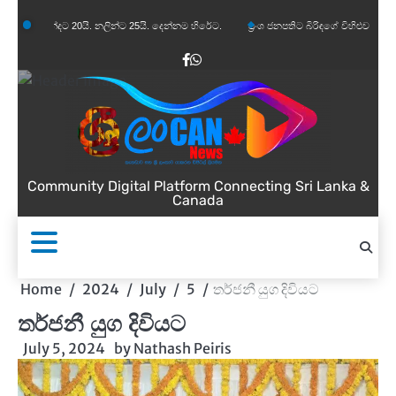
Skip
න්දට 20යි. නලින්ට 25යි. දෙන්නම හිරේට.
ප්‍රංශ ජනපතිට බිරිඳගේ විහිළුවක්. විහිළුවදුරදිග ය
to
content
Facebook
WhatsApp
Community Digital Platform Connecting Sri Lanka &
Canada
Home
2024
July
5
තර්ජනී යුග දිවියට
තර්ජනී යුග දිවියට
July 5, 2024
by
Nathash Peiris