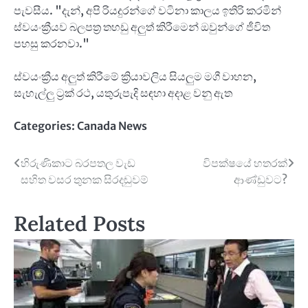
පැවසීය. "දැන්, අපි රියදුරන්ගේ වටිනා කාලය ඉතිරි කරමින්
ස්වයංක්‍රීයව බලපත්‍ර තහඩු අලුත් කිරීමෙන් ඔවුන්ගේ ජීවිත
පහසු කරනවා."
ස්වයංක්‍රීය අලුත් කිරීමේ ක්‍රියාවලිය සියලුම මගී වාහන,
සැහැල්ලු ට්‍රක් රථ, යතුරුපැදි සඳහා අදාළ වනු ඇත
Categories:
Canada News
Post
හිරුණිකාට බරපතල වැඩ
විපක්ෂයේ හතරක්
සහිත වසර තුනක සිරදඬුවම්
ආණ්ඩුවට?
navigation
Related Posts