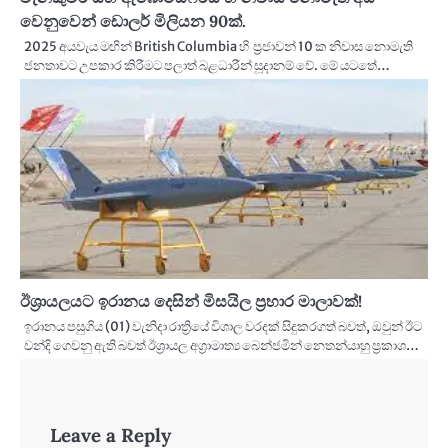
වෙනුවෙන් ඩොලර් මිලියන 90ක්.
2025 අයවැය මඟින් British Columbia හි ප්‍රජාවන් 10 ක නිවාස නොමැති
ජනතාවට උපකාර කිරීමට පලාත් බළධාරීන් සූදානම් වේ. මේ යටතේ…
ඊශ්‍රායලයට ඉරානය දෙසින් මිසයිල ප්‍රහාර මාලාවක්!
ඉරානය පසුගිය (01) වැනිදා රාත්‍රියේ විශාල වරදක් සිදුකරගත් බවත්, ඔවුන් ඊට
වන්දි ගෙවනු ඇති බවත් ඊශ්‍රායල අග්‍රාමාත්‍ය බෙන්ජමින් නෙතන්යාහු ප්‍රකාශ…
Leave a Reply