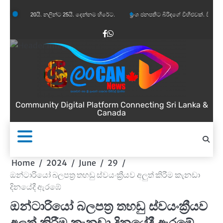
Skip
 20යි. නලින්ට 25යි. දෙන්නම හිරේට.
ප්‍රංශ ජනපතිට බිරිඳගේ විහිළුවක්. විහිළුවදුරදිග යයි.
to
content
Facebook
WhatsApp
Community Digital Platform Connecting Sri Lanka &
Canada
Home
2024
June
29
ඔන්ටාරියෝ බලපත්‍ර තහඩු ස්වයංක්‍රීයව අලුත් කිරීම කැනඩා
දිනයේදී ඇරඹේ
ඔන්ටාරියෝ බලපත්‍ර තහඩු ස්වයංක්‍රීයව
අලුත් කිරීම කැනඩා දිනයේදී ඇරඹේ