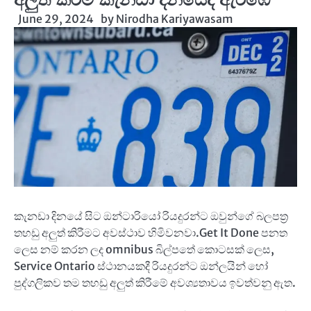
June 29, 2024
by
Nirodha Kariyawasam
කැනඩා දිනයේ සිට ඔන්ටාරියෝ රියදුරන්ට ඔවුන්ගේ බලපත්‍ර
තහඩු අලුත් කිරීමට අවස්ථාව හිමිවනවා.Get It Done පනත
ලෙස නම් කරන ලද omnibus බිල්පතේ කොටසක් ලෙස,
Service Ontario ස්ථානයකදී රියදුරන්ට ඔන්ලයින් හෝ
පුද්ගලිකව තම තහඩු අලුත් කිරීමේ අවශ්‍යතාවය ඉවත්වනු ඇත.