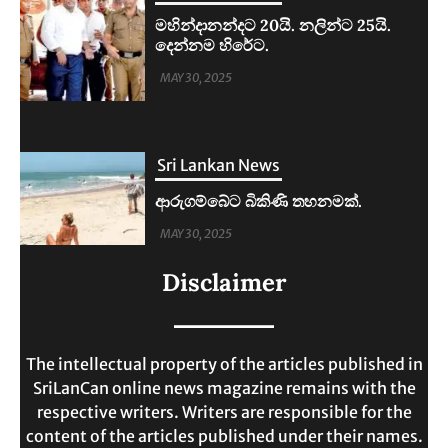
Sri Lankan News
ආරුගම්බේට බිකිණි තහනමක්.
MAY 30, 2025
Sri Lankan News
ලංකාවේ ජීවන වියදම දෙගුණයකින්
Disclaimer
ඉහළට.
MAY 30, 2025
The intellectual property of the articles published in
SriLanCan online news magazine remains with the
respective writers. Writers are responsible for the
content of the articles published under their names.