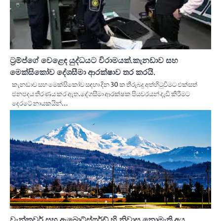
ට්‍රම්ප්ගේ වෙළෙඳ යුද්ධයට විරාමයක්.කැනඩාව සහ
මෙක්සිකෝව දේශසීමා ආරක්ෂාව තර කරයි.
කැනඩාව සහ මෙක්සිකෝව සඳහා දින 30 ක තීරුබදු අත්හිටුවීමට එක්සත්
ජනපදය තීරණය කර ඇත.දේශසීමා ආරක්ෂක පියවරයන් දැඩි කිරීමට
දෙරටේ නායකයින්…
වැන්කුවර් සහ ඇබොට්ස්ෆර්ඩ් හි නිවාස නොමැති අය