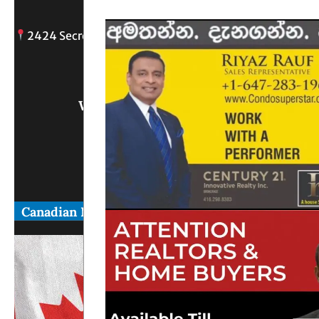
2424 Secreto drive, Oshawa, ON
info@
Write Us What You Think
Canadian News