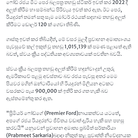
ෆෝඩ් රජය මීට පෙර බලපත්‍ර තහඩු ස්ටිකර් ඉවත් කර 2022 දී
අලුත් කිරීම හා සම්බන්ධ පිරිවැය ඉවත් කර ඇත. ඊට පෙර,
රියදුරන් තමන් සතු සෑම මෝටර් රථයක් සඳහාම තහඩු අලුත්
කිරීමට ඩොලර් 120 ක් ගෙවා තිබිණි.
ගාස්තු ඉවත් කර තිබියදීත්, මේ වසර මුලදී ප්‍රවාහන අමාත්‍යාංශය
පැවසුවේ කල් ඉකුත් වූ තහඩු 1,015,139 ක් පමණ පළාතේ ඇති
බවත්, ස්වයංක්‍රීය පද්ධතියක අවශ්‍යතාවයක් පවතින බවයි.
ස්වයංක්‍රීය බලපත්‍ර තහඩු අලුත් කිරීම් හඳුන්වා දුන් උතුරු
ඇමරිකාවේ පළමු අවස්තාව බව රජය පැවසූ අතර මෙම
පියවර මගින් ඔන්ටාරියෝ හි රියදුරන් මිලියන අටකට
වසරකට පැය 900,000 ක් ඉතිරි කර ගත හැකි බව
ඇස්තමේන්තු කර ඇත.
"ප්‍රිමියර් ෆෝඩ්ගේ (Premier Ford)නායකත්වය යටතේ,
අපගේ රජය රියදුරන්ට ජීවිතය වඩාත් දැරිය හැකි සහ පහසු
කරවයි" යනුවෙන් ප්‍රවාහන අමාත්‍ය ප්‍රබ්මීත් සර්කාරියා
(Prabmeet Sarkaria)බදාදා නිකුත් කළ ප්‍රවෘත්ති නිවේදනයක