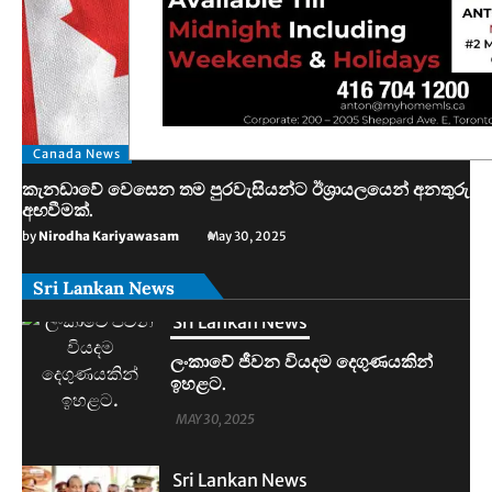
Canada News
කැනඩාවේ වෙසෙන තම පුරවැසියන්ට ඊශ්‍රායලයෙන් අනතුරු
අඟවීමක්.
by
Nirodha Kariyawasam
May 30, 2025
Sri Lankan News
Sri Lankan News
මහින්දානන්දට 20යි. නලින්ට 25යි.
දෙන්නම හිරේට.
MAY 30, 2025