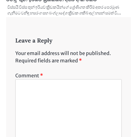
විස්සයි විස්ස තුන් ඉරියව් ක්‍රීඩකයින්ගේ ශ්‍රේණිගත කිරීම් අතර පෙරමුණ
ගැනීමට වනිඳු හසරංග සහ බංග්ලාදේශ ක්‍රීඩක ශකීබ් අල් හසන් සමත් වී…
Leave a Reply
Your email address will not be published.
Required fields are marked
*
Comment
*