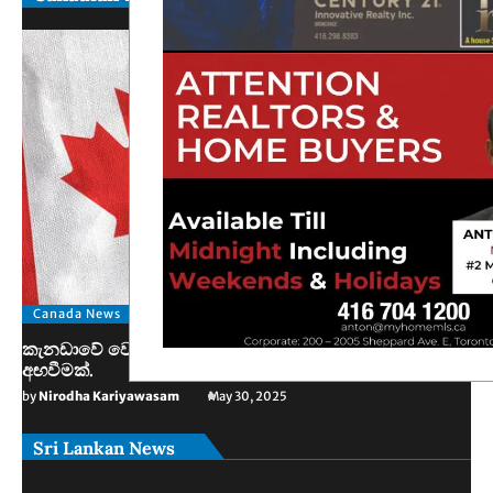
Canada News
කැනඩාවේ වෙසෙන තම පුරවැසියන්ට ඊශ්‍රායලයෙන් අනතුරු
අඟවීමක්.
by
Nirodha Kariyawasam
May 30, 2025
Sri Lankan News