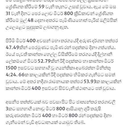
ශ්‍රේණිගත කිරීමේ 59 වැනි තැනට උසස් වූවාය. ඇය මේ මස
31 වැනි දිනට පෙර ලොව මීටර් 800 ක්‍රීඩිකාවන් ශ්‍රේණිගත
කිරීමේ මුල් 48 දෙනා අතරට පැමිණියහොත් පැරිස් ඔලිම්පික්
උලෙළෙට සුදුසුකම් ලබාගනු ඇත.
පිරිමි මීටර් 400 අවසන් මහා තරගයේදී අරුණ දර්ශන තත්පර
47.49කින් පෙරමුණට පැමිණ රන් පදක්කම දිනා ගත්තේය.
ඊයේ පැවති කාන්තා හෙල්ල විසිකිරීමේ තරගයේදී දිල්හානි
ලේකම්ගේ මීටර් 52.79කින් රිදී පදක්කම හා කාන්තා මීටර්
1500 ඉසව්වට සහභාගි වූ ගයන්තිකා අබේරත්න මිනිත්තු
4:24. 66ක කාලයකින් රිදී පදක්කම හිමිකර ගැනීමට සමත්
වූවාය. මේ අතර නදීශා රාමනායක තත්පර 53.93ක කාලයකින්
කාන්තා මීටර් 400 ඉසව්වේ සිව්වැනි ස්ථානයට පත් වූවාය.
අසනීප තත්ත්වයක් බව පවසා පිට පිට ජාත්‍යන්තර තරගාවලි
3කට සහභාගී නොවූ මීටර් 800 ආසියානු ශූරී තරුෂි
කරුණාරත්න මීටර් 400 හා මීටර් 800 රන් පදක්කම් දිනා
ගැනීමෙන් වැඩි අවධානයක් යොමුව තිබේ.