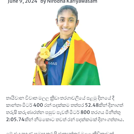
June 9, 2024
by
Nirodha Kariyawasam
තායිවාන විවෘත මලල ක්‍රීඩා තරගාවලියේ පළමු දිනයේ දී
කාන්තා මීටර් 400 රන් පදක්කම තත්පර 52.48කින් දිනාගත්
තරුෂි කරුණාරත්න පසුව පැවති මීටර් 800 තරගය මිනිත්තු
2:05.74කින් නිමකොට තවත් රන් පදක්කමක් දිනා ගත්තාය.
මේ ජයග්‍රහණ සමඟ තරුෂි ජාත්‍යන්තර මලල ක්‍රීඩිකාවන්