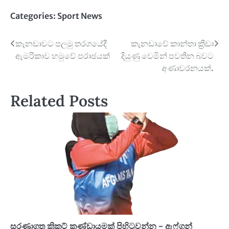
Categories:
Sport News
Post
කැනඩාවට පලමු තරගයේදී
කැනඩාවේ කාන්තා ක්‍රීඩා
ඇමරිකාව හමුවේ පරාඡයක්
දියුණු වෙමින් පවතීන බවට
navigation
අණාවරනයක්.
Related Posts
සරණාගත ක්‍රිකට් කණ්ඩායමක් පිහිටුවන්න – ඇෆ්ගන්