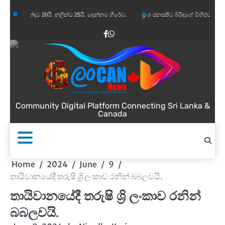
Skip
ානන්දට 20යි. නලින්ට 25යි. දෙන්නම හිරේට.
ප්‍රංශ ජනපතිට බිරිඳගේ විහිළුවක්. විහිළුවදුරදිග
to
content
Facebook
WhatsApp
Community Digital Platform Connecting Sri Lanka &
Canada
Home
2024
June
9
තායිවානයේදී තරුෂි ශ්‍රි ලංකාව රනින් බබලවයි.
තායිවානයේදී තරුෂි ශ්‍රි ලංකාව රනින්
බබලවයි.