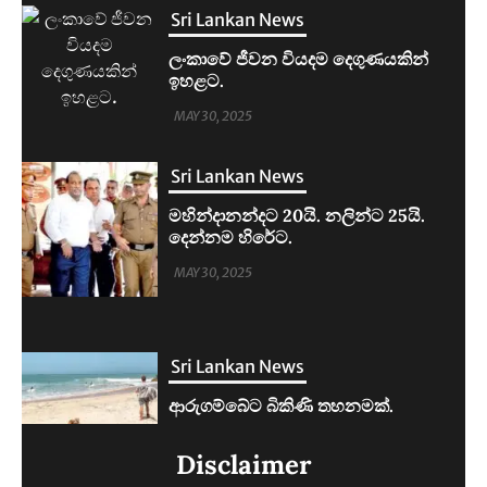
Sri Lankan News
මහින්දානන්දට 20යි. නලින්ට 25යි.
දෙන්නම හිරේට.
MAY 30, 2025
Sri Lankan News
ආරුගම්බේට බිකිණි තහනමක්.
MAY 30, 2025
Sri Lankan News
ලංකාවේ ජීවන වියදම දෙගුණයකින්
Disclaimer
ඉහළට.