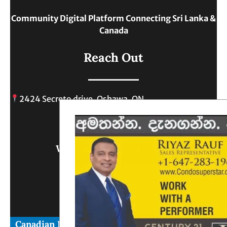
Community Digital Platform Connecting Sri Lanka &
Canada
Reach Out
2424 Secreto drive, Oshawa, ON
info@
Write Us What You Think
Canadian News