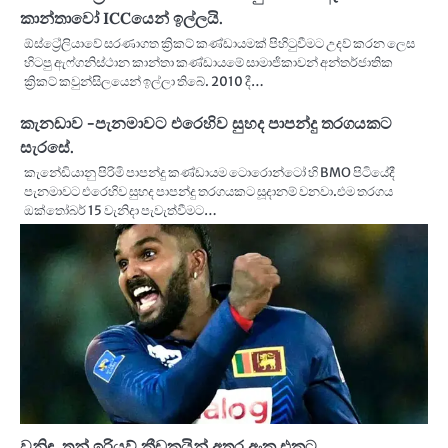
කාන්තාවෝ ICCයෙන් ඉල්ලයි.
ඕස්ට්‍රේලියාවේ සරණාගත ක්‍රිකට් කණ්ඩායමක් පිහිටුවීමට උදව් කරන ලෙස
හිටපු ඇෆ්ගනිස්ථාන කාන්තා කණ්ඩායමේ සාමාජිකාවන් අන්තර්ජාතික
ක්‍රිකට් කවුන්සිලයෙන් ඉල්ලා තිබේ. 2010 දී…
කැනඩාව -පැනමාවට එරෙහිව සුහද පාපන්දු තරගයකට
සැරසේ.
කැනේඩියානු පිරිමි පාපන්දු කණ්ඩායම ටොරොන්ටෝ හි BMO පිටියේදී
පැනමාවට එරෙහිව සුහද පාපන්දු තරගයකට සූදානම් වනවා.එම තරගය
ඔක්තෝබර් 15 වැනිදා පැවැත්වීමට…
වනිඳු තුන් ඉරියව් ක්‍රීඩකයින් අතර අංක එකට