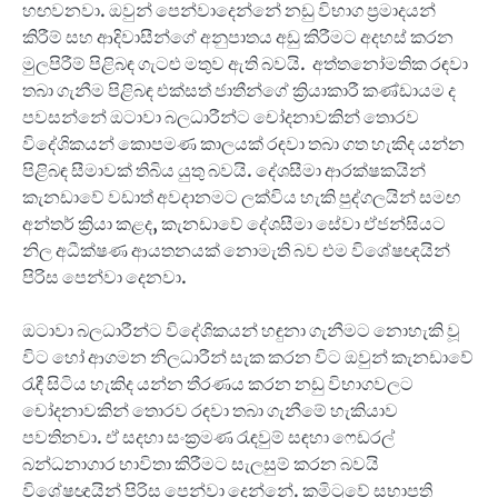
හඟවනවා. ඔවුන් පෙන්වාදෙන්නේ නඩු විභාග ප්‍රමාදයන්
කිරීම් සහ ආදිවාසීන්ගේ අනුපාතය අඩු කිරීමට අදහස් කරන
මුලපිරීම් පිළිබඳ ගැටළු මතුව ඇති බවයි. අත්තනෝමතික රඳවා
තබා ගැනීම පිළිබඳ එක්සත් ජාතීන්ගේ ක්‍රියාකාරී කණ්ඩායම ද
පවසන්නේ ඔටාවා බලධාරීන්ට චෝදනාවකින් තොරව
විදේශිකයන් කොපමණ කාලයක් රඳවා තබා ගත හැකිද යන්න
පිළිබඳ සීමාවක් තිබිය යුතු බවයි. දේශසීමා ආරක්ෂකයින්
කැනඩාවේ වඩාත් අවදානමට ලක්විය හැකි පුද්ගලයින් සමඟ
අන්තර් ක්‍රියා කළද, කැනඩාවේ දේශසීමා සේවා ඒජන්සියට
නිල අධීක්ෂණ ආයතනයක් නොමැති බව එම විශේෂඥයින්
පිරිස පෙන්වා දෙනවා.
ඔටාවා බලධාරීන්ට විදේශිකයන් හඳුනා ගැනීමට නොහැකි වූ
විට හෝ ආගමන නිලධාරීන් සැක කරන විට ඔවුන් කැනඩාවේ
රැඳී සිටිය හැකිද යන්න තීරණය කරන නඩු විභාගවලට
චෝදනාවකින් තොරව රඳවා තබා ගැනීමේ හැකියාව
පවතිනවා. ඒ සදහා සංක්‍රමණ රැඳවුම් සඳහා ෆෙඩරල්
බන්ධනාගාර භාවිතා කිරීමට සැලසුම් කරන බවයි
විශේෂඥයින් පිරිස පෙන්වා දෙන්නේ. කමිටුවේ සභාපති