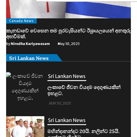
Canada News
කැනඩාවේ වෙසෙන තම පුරවැසියන්ට ඊශ්‍රායලයෙන් අනතුරු
අඟවීමක්.
by
Nirodha Kariyawasam
May 30, 2025
Sri Lankan News
Sri Lankan News
මහින්දානන්දට 20යි. නලින්ට 25යි.
දෙන්නම හිරේට.
MAY 30, 2025
Sri Lankan News