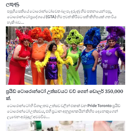
ලකුණු.
පසුගිය සතියේ ටොරොන්ටෝවෙත බලපෑ දරුණු හිම පතනයෙන් පසු,
ටොරොන්ටෝ ප්‍රදේශයේ (GTA) හිම ඉවත් කිරීමට සති කිහිපයක් ගත විය
හැකි බව…
ප්‍රයිඩ් ටොරොන්ටෝ උත්සවයට චව් ගෙන් ඩොලර් 350,000
ක්.
ටොරොන්ටෝ හි විශාලතම උත්සව වලින් එකක් වන Pride Toronto ප්‍රයිඩ්
ටොරොන්ටෝ උත්සවය, එහි ප්‍රධාන අනුග්‍රාහකයින් කිහිප දෙනෙකුගෙන්
ලැබෙන අරමුදල් අවමවීම…