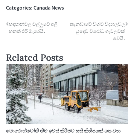
Categories:
Canada News
Post
හඳපාන්විල විල්ලුවේ අලි
කැනඩාවේ විශ්ව විද්‍යාලවල
හතක් එරී මැරෙයි.
යුදෙව් විරෝධ ගැටලුවක්
navigation
වෙයි.
Related Posts
ටොරොන්ටෝහි හිම ඉවත් කිරීමට සති කිහිපයක් ගත වන