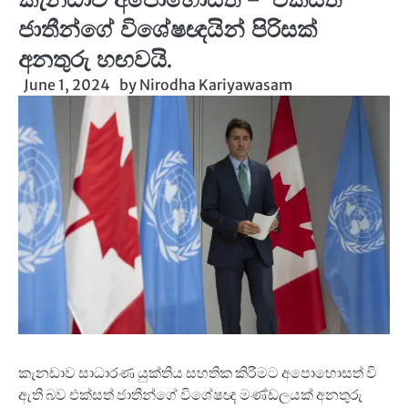
ජාතීන්ගේ විශේෂඥයින් පිරිසක්
අනතුරු හඟවයි.
June 1, 2024
by
Nirodha Kariyawasam
කැනඩාව සාධාරණ යුක්තිය සහතික කිරීමට අපොහොසත් වි
ඇති බව එක්සත් ජාතීන්ගේ විශේෂඥ මණ්ඩලයක් අනතුරු