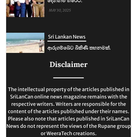
ආරුගම්බේට බිකිණි තහනමක්.
MAY 30, 2025
Sri Lankan News
ලංකාවේ ජීවන වියදම දෙගුණයකින්
Disclaimer
ඉහළට.
MAY 30, 2025
The intellectual property of the articles published in
SriLanCan online news magazine remains with the
respective writers. Writers are responsible for the
content of the articles published under their names.
Please also note that articles published in SriLanCan
News do not represent the views of the Rupane group
or WeeraTech creations.