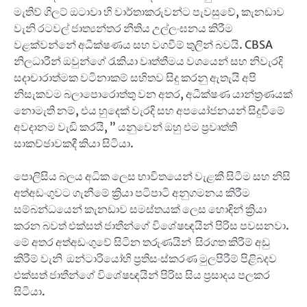
මැතිව් ගිලට් ඔටාවා හි වාර්තාකරුවන්ට පැවසුවේ, කැනඩාව
වැනි රටවල් ජාත්‍යන්තර නීතිය උල්ලංඝනය කිරීම
වළක්වන්නේ අධීක්ෂණය සහ වගවීම් තුලින් බවයි. CBSA
නිලධාරීන් ඔවුන්ගේ රැකියා වෘත්තීමය වශයෙන් සහ නිවැරදි
සදාචාරාත්මක වටිනාකම් සහිතව සිදු කරනු ඇතැයි අපි
නිසැකවම බලාපොරොත්තු වන අතර, අධීක්ෂණ යාන්ත්‍රණයක්
නොමැති නම්, එය හුදෙක් වැරදි සහ අපයෝජනයන් සිදුවීමේ
අවදානම වැඩි කරයි, ” යනුවෙන් ඔහු එම ප්‍රවෘත්ති
සාකච්ඡාවකදී කියා සිටියා.
පොලිසිය බලය අධික ලෙස භාවිතයෙන් වැළකී සිටීම සහ නිසි
අත්අඩංගුවට ගැනීමේ ක්‍රියා පටිපාටි අනුගමනය කිරීම
සම්බන්ධයෙන් කැනඩාව සමස්තයක් ලෙස හොඳින් ක්‍රියා
කරන බවත් එක්සත් ජාතීන්ගේ විශේෂඥයින් පිරිස පවසනවා.
මේ අතර අත්අඩංගුවේ සිටින තරුණයින් සිරගත කිරීම් අඩු
කිරීම් වැනි ඔන්ටාරියෝහි ප්‍රතිසංස්කරණ මුලපිරීම් පිළිබදව
එක්සත් ජාතීන්ගේ විශේෂඥයින් පිරිස සිය ප්‍රසාදය පලකර
සිටියා.