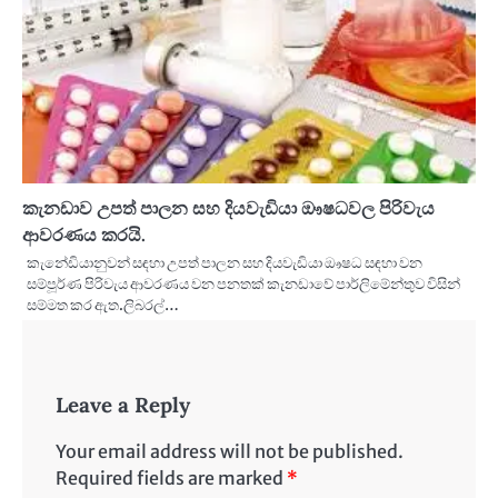
කැනඩාව උපත් පාලන සහ දියවැඩියා ඖෂධවල පිරිවැය
ආවරණය කරයි.
කැනේඩියානුවන් සඳහා උපත් පාලන සහ දියවැඩියා ඖෂධ සඳහා වන
සම්පූර්ණ පිරිවැය ආවරණය වන පනතක් කැනඩාවේ පාර්ලිමේන්තුව විසින්
සම්මත කර ඇත.ලිබරල්…
Leave a Reply
Your email address will not be published.
Required fields are marked
*