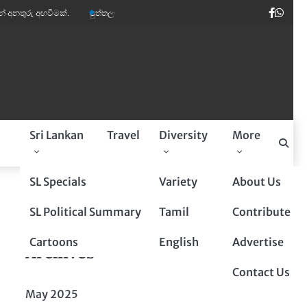
Faceb
Wha
අඟවීමක්.
පුත්තලම් බූරුවන් ඉතාලියේ මාර ඩිමාන්ඩ්.
කවි ලොව පෙරළියක් කළ ‘ස
a
Sri Lankan
Travel
Diversity
More
Sponsored By
SL Specials
Variety
About Us
SL Political Summary
Tamil
Contribute
Cartoons
English
Advertise
Archives
Contact Us
May 2025