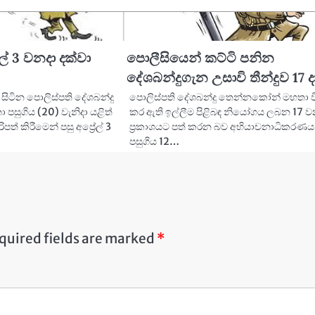
ේල් 3 වනදා දක්වා
පොලීසියෙන් කට්ටි පනින
දේශබන්දුගැන උසාවි තීන්දුව 17 දා
සිටින පොලිස්පති දේශබන්දු
පොලිස්පති දේශබන්දු තෙන්නකෝන් මහතා වි
සුගිය (20) වැනිදා යළිත්
කර ඇති ඉල්ලීම පිළිබඳ නියෝගය ලබන 17 ව
ත් කිරීමෙන් පසු අප්‍රේල් 3
ප්‍රකාශයට පත් කරන බව අභියාචනාධිකරණය
පසුගිය 12…
quired fields are marked
*