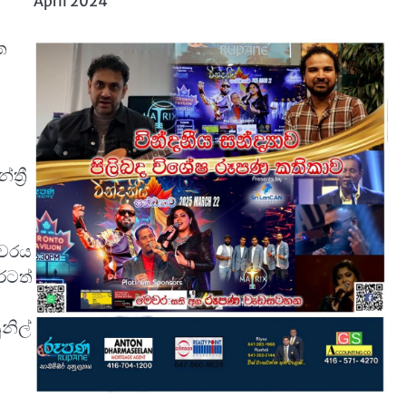
April 2024
ත
්
්‍රී
ාවරය
රටත්
නිල්