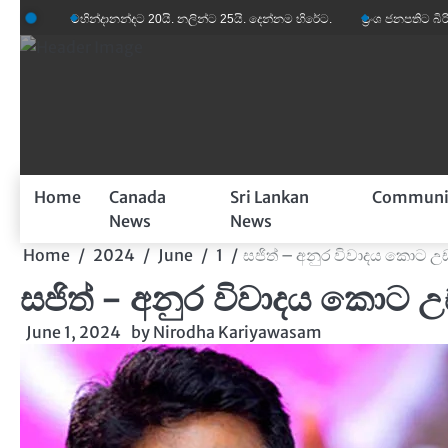
Skip
මහින්දානන්දට 20යි. නලින්ට 25යි. දෙන්නම හිරේට.
ප්‍රංශ ජනපතිට බිරිඳගේ විහිළු
to
content
Home
Canada
Sri Lankan
Communi
News
News
Home
2024
June
1
සජිත් – අනුර විවාදය කොට උ
සජිත් – අනුර විවාදය කොට 
June 1, 2024
by
Nirodha Kariyawasam