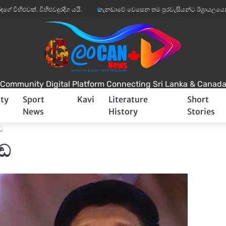
වක්. විහිළුවදුරදිග යයි.
කැනඩාවේ වෙසෙන තම පුරවැසියන්ට ඊශ්‍රායලයෙන් අනතුරු 
Community Digital Platform Connecting Sri Lanka & Canad
ty
Sport
Kavi
Literature
Short
News
History
Stories
ඩ
උඩ