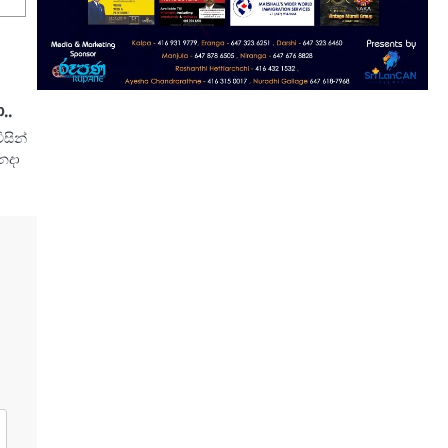
..
සින්
නදා