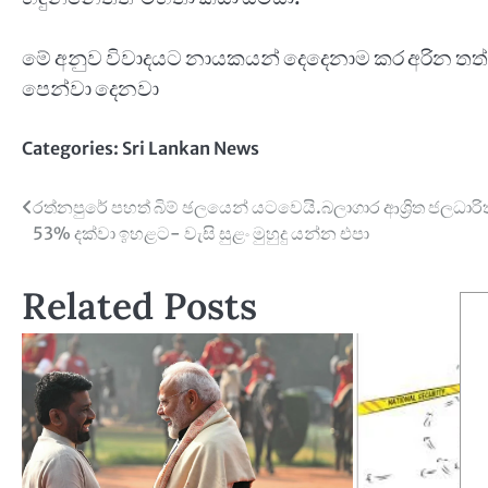
මේ අනුව විවාදයට නායකයන් දෙදෙනාම කර අරින ත
පෙන්වා දෙනවා
Categories:
Sri Lankan News
Post
රත්නපුරේ පහත් බිම් ඡලයෙන් යටවෙයි.බලාගාර ආශ්‍රිත ජලධාර
53% දක්වා ඉහළට- වැසි සුළං මුහුදු යන්න එපා
navigation
Related Posts