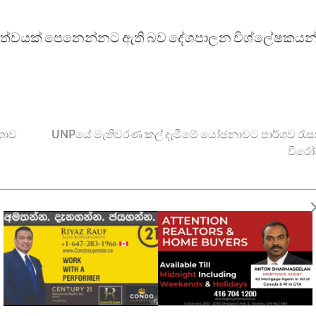
ත්ත්වයක් පෙනෙන්නට ඇති බව දේශපාලන විශ්ලේෂකයන
ිතාව
UNPයේ මැතිවරණ කල් දැමීමේ යෝඡනාවට පාර්ශව රැස
විරෝ