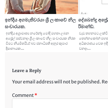
ඉන්දීය අගමැතිවරයා ශ්‍රී ලංකාවේ නිල
දේශබන්දු අප්‍ර
සංචාරයක.
රිමාන්ඩ්.
ඉන්දීය අග්‍රාමාත්‍ය නරේන්ද්‍ර මෝදි මහතා ලබන
වැඩ තහනමට ලක්වී 
අප්‍රේල් පස්වනදා ශ්‍රී ලංකාවේ නිල සංචාරයක නිරත
තෙන්නකෝන් මහතා ප
වීමට නියමිතයි.ඒ බව ජනාධිපති අනුර කුමාර
අධිකරණය වෙත ඉදිරිප
දිසානායක…
වනදා…
Leave a Reply
Your email address will not be published.
Re
Comment
*