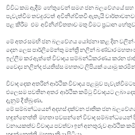
විවිධ කඹ ඇදීම් හේතුවෙන් සමග ජන බලවේගයේ සහ 
පැවැත්වීම තවදුරටත් අවිනිශ්චිතවී ඇතැයි වාර්තාව
පළ කිරීම එම අවිනිශ්චිතතාව මතු වීමට ප්‍රධාන හේ
මේ අතර සමඟි ජන බලවේගය යෝජනා කළ දින වලින් ආර්ථ
දෙන ලෙස පාර්ලිමේන්තු මන්ත්‍රී නලින් බණ්ඩාර මහ
ඉල්ලීම කර ඇත්තේ විවාදය සම්බන්ධීකරණය කරන ජාතික
වෛද්‍ය නලින්ද ජයතිස්ස මහතාට ලිපියක් යොමු කරමින
විවාද දෙක අතරින් ආර්ථික විවාදය පළමුව පැවැත්වීමට
එලෙසම පවතින අතර ආර්ථික කමිටු විවාදයට ලබා දෙන 
දැනුම් දී තිබුණා.
මේ සම්බන්ධයෙන් අදහස් දක්වන ජාතික ජන බලවේගයේ ද
හඳුන්නෙත්ති මහතා පවසන්නේ විවාද සම්බන්ධයෙන් සි
වනායකත්ව විවාදය පවත්වා ඉන් අනතුරුව ආර්ථික කමිටු
හඳුන්නෙත්ති මහතා කියා සිටියා.