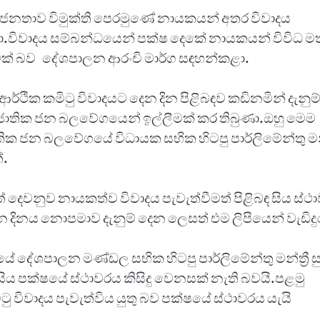
ජනතාව විමුක්ති පෙරමුණේ නායකයන් අතර විවාදය
නවා.විවාදය සම්බන්ධයෙන් පක්ෂ දෙකේ නායකයන් විවිධ ම
තුවක් බව දේශපාලන ආරංචි මාර්ග සඳහන්කළා.
ික කමිටු විවාදයට දෙන දින පිළිබඳව කඩිනමින් දැනුම
තා ජාතික ජන බලවේගයෙන් ඉල්ලීමක් කර තිබුණා.ඔහු මෙම
 ජන බලවේගයේ විධායක සභික හිටපු පාර්ලිමේන්තු මන්ත
්.
ත් දෙවනුව නායකත්ව විවාදය පැවැත්වීමත් පිළිබඳ සිය ස්ථ
දිනය නොපමාව දැනුම් දෙන ලෙසත් එම ලිපියෙන් වැඩිදු
ේශපාලන මණ්ඩල සභික හිටපු පාර්ලිමේන්තු මන්ත්‍රී සු
ය පක්ෂයේ ස්ථාවරය කිසිදු වෙනසක් නැති බවයි.පළමු
 විවාදය පැවැත්විය යුතු බව පක්ෂයේ ස්ථාවරය යැයි