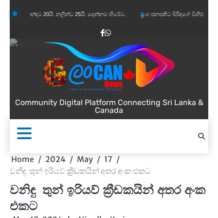
Skip
නන්දට 20යි. නලින්ට 25යි. දෙන්නම හිරේට.
ප්‍රංශ ජනපතිට බිරිඳගේ විහිළුවක්. විහිළුවදුරදිග 
to
content
Facebook
WhatsApp
Community Digital Platform Connecting Sri Lanka &
Canada
Home
2024
May
17
වනිඳු තුන් ඉරියව් ක්‍රීඩකයින් අතර අංක එකට
වනිඳු තුන් ඉරියව් ක්‍රීඩකයින් අතර අංක
එකට