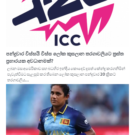
පන්දුවාර විස්සයි විස්ස ලෝක කුසලාන තරගාවලියට ත්‍රස්ත
ප්‍රහාරයක අවධානමක්?
ලබන මස අමෙරිකාව සහ බටහිර ඉන්දීය කොදෙව් දූපත් කේන්ද්‍ර කරගනිමින්
පැවැත්වීමට සැලසුම් කර තිබෙන ලෝක කුසලාන පන්දුවාර 20 ක්‍රිකට්
තරගාවලිය…