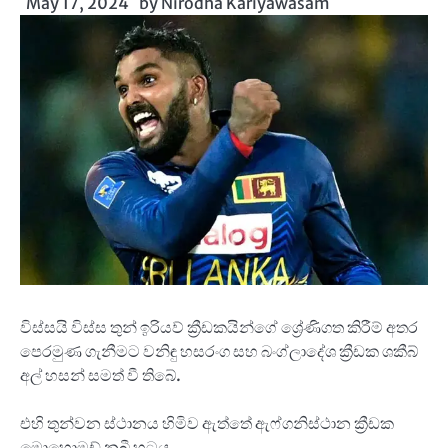
May 17, 2024
by
Nirodha Kariyawasam
විස්සයි විස්ස තුන් ඉරියව් ක්‍රීඩකයින්ගේ ශ්‍රේණිගත කිරීම් අතර
පෙරමුණ ගැනීමට වනිඳු හසරංග සහ බංග්ලාදේශ ක්‍රීඩක ශකීබ්
අල් හසන් සමත් වී තිබේ.
එහි තුන්වන ස්ථානය හිමිව ඇත්තේ ඇෆ්ගනිස්ථාන ක්‍රීඩක
මොහොමඩ් නබී හටය.