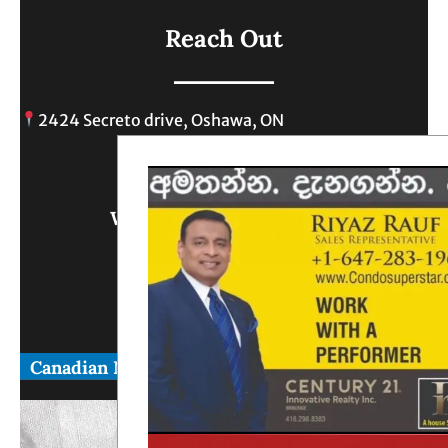
Reach Out
2424 Secreto drive, Oshawa, ON
info@
Write Us What You Think
Canadian News