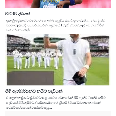
චමරිට දඩයක්.
දකුණු අප්‍රිකාවට එරෙහිව කොළඹදී පසුගිය සිකුරාදා පැවැති කාන්තා ත්‍රිත්ව
තරඟාවලියේදී ICC චර්යාධර්ම සංග්‍රහයේ 1 වැනි මට්ටම උල්ලංඝනය කිරීම
සම්බන්ධයෙන් ශ්‍රී…
ජිමී ඇන්ඩර්සන්ට නයිට් පදවියක්.
එංගලන්ත ක්‍රිකට් ක්‍රීඩාවට කළ සේවය වෙනුවෙන් ජිමී ඇන්ඩර්සන්ට නයිට්
පදවියක් පිරිනැමීමට නියමිතය.ඔහුගේ ක්‍රිකට් දිවියේ වාර්තාගත අවසන්
ටෙස්ට් තරගයෙන් වසරකට පසු…