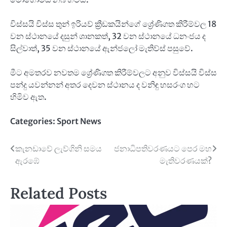
විස්සයි විස්ස තුන් ඉරියව් ක්‍රීඩකයින්ගේ ශ්‍රේණිගත කිරීම්වල 18
වන ස්ථානයේ දසුන් ශානකත්, 32 වන ස්ථානයේ ධනංජය ද
සිල්වාත්, 35 වන ස්ථානයේ ඇන්ජලෝ මැතිව්ස් පසුවේ.
මීට අමතරව නවතම ශ්‍රේණිගත කිරීම්වලට අනුව විස්සයි විස්ස
පන්දු යවන්නන් අතර දෙවන ස්ථානය ද වනිඳු හසරංග හට
හිමිව ඇත.
Categories:
Sport News
Post
කැනඩාවේ ලැව්ගිනි සමය
ජනාධිපතිවරණයට පෙර මහ
ඇරඹේ
මැතිවරණයක්?
navigation
Related Posts