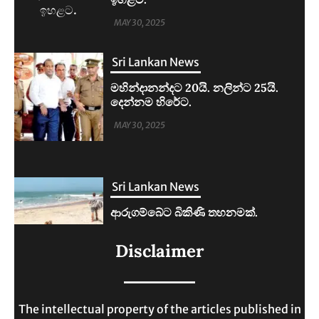
MAY 30, 2025
Sri Lankan News
ආරුගම්බේට බිකිණි තහනමක්.
MAY 30, 2025
Sri Lankan News
ලංකාවේ ජීවන වියදම දෙගුණයකින්
Disclaimer
ඉහළට.
MAY 30, 2025
The intellectual property of the articles published in