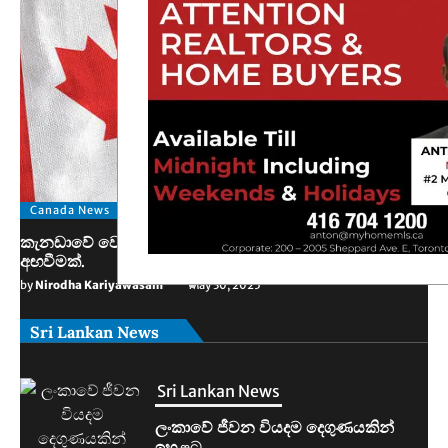
Canada News
කැනඩාවේ වෙසෙන තම පුරවැසියන්ට ඊශ්‍රායලයෙන් අනතුරු
අඟවීමක්.
by
Nirodha Kariyawasam
May 30, 2025
Sri Lankan News
Sri Lankan News
මහින්දානන්දට 20යි. නලින්ට 25යි.
දෙන්නම හිරේට.