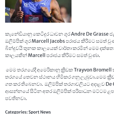
කැනේඩියානු කෙටිදුර ධාවන ශූර Andre De Grasse ජැක්
ඔලිම්පික් ශූර Marcell Jacobs පරාඡය කිරීමට සමත් 
බින්දුවයි තුනක කාලයෙක් වාර්තා කරමින් මෙම දක්ෂ
කාලයකින් Marcell පරාජය කිරිමට සමත් වුණා.
මෙම තරගයේදී අමෙරිකානු ක්‍රීඩක Trayvon Bromell
තරගයේ තෙවන ස්ථානය හිමිකර ගනු ලැබුවා.මෙම ක්‍
ගත කර තිබෙනවා. ඔලිම්පික් තරගාවලියට අදාළව De G
ආසන්නයේ සිටින අතර ඔලිම්පික් පරිසාධන මට්ටම ළඟා 
පවතිනවා.
Categories:
Sport News