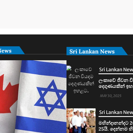
News
Sri Lankan News
Sri Lankan Ne
ලංකාවේ ජීවන ව
දෙගුණයකින් ඉහ
MAY 30, 2025
Sri Lankan Ne
මහින්දානන්දට 2
25යි. දෙන්නම හ