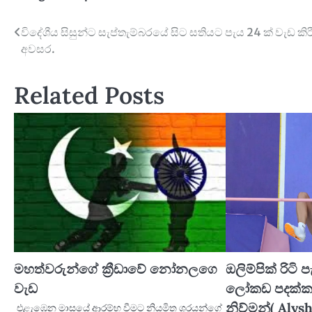
Post
විදේශීය සිසුන්ට සැප්තැම්බරයේ සිට සතියට පැය 24 ක් වැඩ කි
අවසර.
navigation
Related Posts
මහත්වරුන්ගේ ක්‍රීඩාවේ නෝනලගෙ
ඔලිම්පික් රිටි
වැඩ
ලෝකඩ පදක්ක
නිව්මන්( Alys
එළැඹෙන මාසයේ ආරම්භ වීමට නියමිත ශූරයන්ගේ