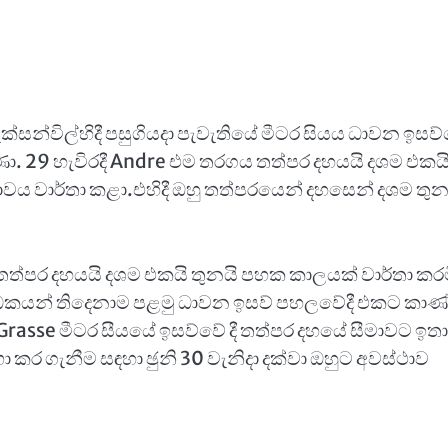
සන්විල්හිදී පසුගියදා පැවැතියේ මීටර සියය ධාවන ඉසව්ව
වුණා. 29 හැවිරදී Andre එම තරගය තත්පර දහයයි දශම එකය
තාවය වාර්තා කළා.එහිදී ඔහු තත්පරයෙන් දහසෙන් දශම තු
 තත්පර දහයයි දශම එකයි තුනයි පහක කාලයක් වාර්තා කර
රීඩකයන් තිදෙනාම පළමු ධාවන ඉසව් පහලවේදී එකට කාණ
rasse මීටර සීයයේ ඉසව්වේ දී තත්පර දහයේ සීමාවට ඉතා
කර ගැනීම සඳහා ඡුනි 30 වැනිදා දක්වා ඔහුට අවස්ථාව