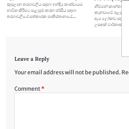
කුසලාන තරගාවලිය සඳහා ඉන්දීය කණ්ඩායම
නිව්මන් කාන්තා රිට
භාවිත කිරීමට සැලසුම් කරන ජර්සිය සඳහා
කැනඩාවේ පළමු ඔලිම
තරගාවලියේ සත්කාරක පාකිස්තානයේ…
ඇය ලෝකඩ පදක්කමට 
උසඅක් වාර්තාකරමි
Leave a Reply
Your email address will not be published.
Re
Comment
*