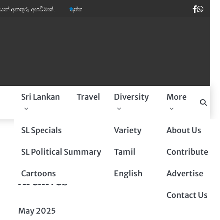
Faceb
Wha
රු අඟවීමක්.
පුත්තලම් බූරුවන් ඉතාලියේ මාර ඩිමාන්ඩ්.
කවි ලොව පෙරළියක් කළ
a
Sri Lankan
Travel
Diversity
More
Sponsored By
SL Specials
Variety
About Us
SL Political Summary
Tamil
Contribute
Cartoons
English
Advertise
Archives
Contact Us
May 2025