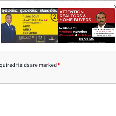
ජයග්‍රහණ අතරට.
ි පැනීමේ ඉසව්වෙන්
්පික් පදක්කම දිනාගත් අතර
Summer McIntosh පැරිස් ඔලිම්පික්
හිමිකම් කීවේ මීටර් 4.85
තරඟාවලියට සඳහා සුදුසුකම් ලබා ගත් අතර 
නි.…
වසර තුනකට පමණ පෙර ඇයගේ අවසන් ත
වඩා වෙනස්…
quired fields are marked
*