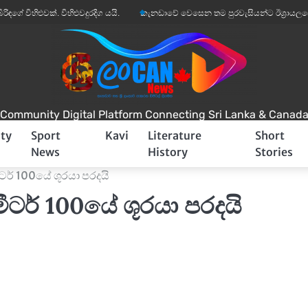
හිළුවක්. විහිළුවදුරදිග යයි.
කැනඩාවේ වෙසෙන තම පුරවැසියන්ට ඊශ්‍රායලයෙන් අනතු
Community Digital Platform Connecting Sri Lanka & Canad
ty
Sport
Kavi
Literature
Short
News
History
Stories
ීටර් 100යේ ශූරයා පරදයි
මීටර් 100යේ ශූරයා පරදයි