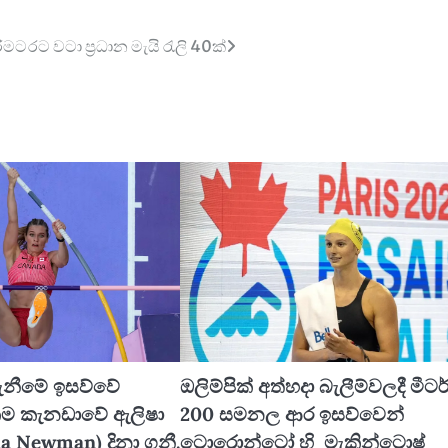
රීමට
රට වටා ප්‍රධාන මැයි රැලි 40ක්
 පැනීමේ ඉසව්වේ
ඔලිම්පික් අත්හදා බැලීම්වලදී මීටර
ම කැනඩාවේ ඇලිෂා
200 සමනල ආර ඉසව්වෙන්
ha Newman) දිනා ගනී.
ටොරොන්ටෝ හි මැකින්ටොෂ්