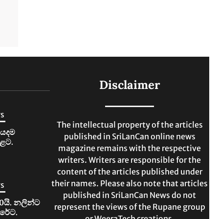
Disclaimer
ws
The intellectual property of the articles
ියදම
published in SriLanCan online news
ළට.
magazine remains with the respective
writers. Writers are responsible for the
content of the articles published under
their names. Please also note that articles
ws
published in SriLanCan News do not
0යි. නලින්ට
represent the views of the Rupane group
ිරේට.
or WeeraTech creations.