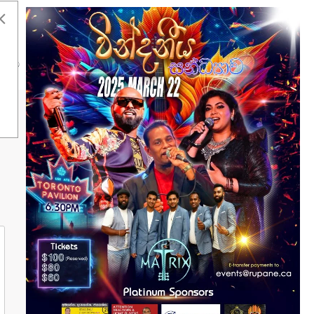
එය
රඟයට