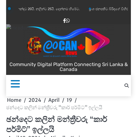
Skip
දානන්දට 20යි. නලින්ට 25යි. දෙන්නම හිරේට.
ප්‍රංශ ජනපතිට බිරිඳගේ විහිළුවක්. විහිළුවදුරදි
to
content
Facebook
WhatsApp
Community Digital Platform Connecting Sri Lanka &
Canada
Home
2024
April
19
ඡන්දෙට කලින් මන්ත්‍රීවරු “කාර් පර්මිට්” ඉල්ලයි
ඡන්දෙට කලින් මන්ත්‍රීවරු “කාර්
පර්මිට්” ඉල්ලයි