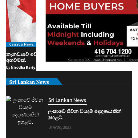
Canada News
කැනඩාවේ වෙසෙන තම පුරවැසියන්ට ඊශ්‍රායලයෙන් අනතුරු
අඟවීමක්.
by
Nirodha Kariyawasam
May 30, 2025
Sri Lankan News
Sri Lankan News
මහින්දානන්දට 20යි. නලින්ට 25යි.
දෙන්නම හිරේට.
MAY 30, 2025