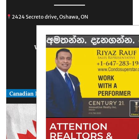
2424 Secreto drive, Oshawa, ON
info@
Write Us What You Think
Canadian News