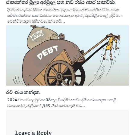
ජාත්‍යන්තර මූල්‍ය අරමුදල සහ නව රඡය අතර සාකච්ඡා.
දිවයිනට පැමිණ සිටින ජාත්‍යන්තර මූල්‍ය අරමුදලේ නියෝජිත පිරිස සමග
සවිස්තරාත්මක සාකච්ඡාවක නොයෙදෙන අතර, වැඩපිළිවෙලේ ඉදිරි මග
පෙන්වීම සඳහා අභිනවයෙන් තේරී…
රට ණය කන්දක.
2024 වසරේ පළමු මාස 08 තුළ දී දේශීය හා විදේශීය ණය සඳහා පොළී
වශයෙන් රු. බිලියන 1,559.7ක් ගෙවා ඇති බව…
Leave a Reply