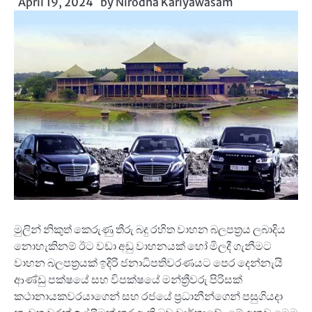
April 19, 2024
by
Nirodha Kariyawasam
මුලින් නිකුත් කෙරුණු තීරු බදු රහිත වාහන බලපත්‍රය ලබාදිය
නොහැකිනම් ඊට වඩා අඩු වාහනයක් හෝ මිලදී ගැනීමට
වාහන බලපත්‍රයක් ඉදිරි ජනාධිපතිවරණයට පෙර දෙන්නැයි
ආණ්ඩු පක්ෂයේ සහ විපක්ෂයේ මන්ත්‍රීවරු පිරිසක්
කථානායකවරයාගෙන් සහ රජයේ ප්‍රධානීන්ගෙන් පසුගියදා