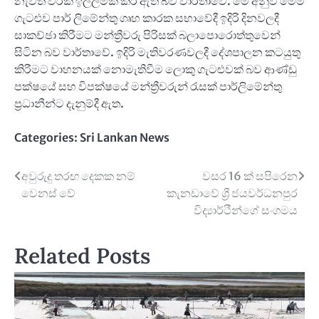
නැවත වරක් ඉල්ලීමක් කර ඇති බව වාර්තාවේ. මේ අනුව මෙම
ගැටළුව පාර් ලිමේන්තු ගෘහ කාරක සභාවේදී ඉදිරි දිනවලදී
සාකච්ඡා කිරීමට මන්ත්‍රීවරු පිරිසක් බලාපොරොත්තුවෙන්
සිටින බව වාර්තාවේ. ඉදිරි මැතිවරණවලදී දේශපාලන කටයුතු
කිරීමට වාහනයක් නොමැතිවීම ලොකු ගැටළුවක් බව ආණ්ඩු
පක්ෂයේ සහ විපක්ෂයේ මන්ත්‍රීවරුන් රැසක් පාර්ලිමේන්තු
ප්‍රධානීන්ට දැනුම්දී ඇත.
Categories:
Sri Lankan News
Post
අවුරුදු තරඟ දෙකක නම්
වසර 16 ක් සපිරෙන
වෙනස් වේ
කැනඩාවේ ශ්‍රී ජයවර්ධනපුර
navigation
විද්‍යාර්ථීන්ගේ සංගමය
Related Posts