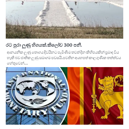
රට පුරා ලුණු හිගයක්.කිලෝව 300 පනී.
ආනයනික ලුණු තොගය දිවයිනට පැමිණීම තවත් දින කිහිපයකින් ප්‍රමාද විය
හැකි බව ජාතික ලුණු සමාගම පවසයි.පවතින අයහපත් කාලගුණික තත්ත්වය
හේතුවෙන්…