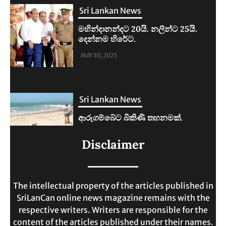
Sri Lankan News
ආරුගම්බේට බිකිණි තහනමක්.
MAY 30, 2025
Sri Lankan News
ලංකාවේ ජීවන වියදම දෙගුණයකින්
Disclaimer
ඉහළට.
MAY 30, 2025
The intellectual property of the articles published in
SriLanCan online news magazine remains with the
respective writers. Writers are responsible for the
content of the articles published under their names.