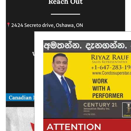
Reach Out
2424 Secreto drive, Oshawa, ON
info@
Write Us What You Think
Canadian News