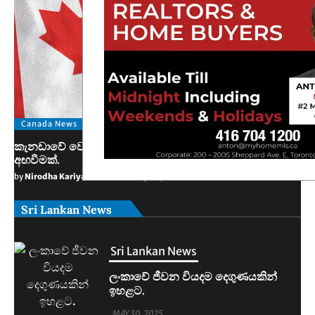
Canada News
කැනඩාවේ වෙසෙන තම පුරවැසියන්ට ඊශ්‍රායලයෙන් අනතුරු
අඟවීමක්.
by
Nirodha Kariyawasam
May 30, 2025
Sri Lankan News
Sri Lankan News
මහින්දානන්දට 20යි. නලින්ට 25යි.
දෙන්නම හිරේට.
MAY 30, 2025