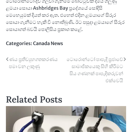
ටොරොන්ටෝ දිවි ගලවා ගැනීමේ බෝට්ටුවක් දියේ ගිලුණු
ළමයා සොයා Ashbridges Bay ප්‍රදේශයේ සෝදිසි
මෙහෙයුමක් දියත් කර ඇත. එහෙත් එදින ළමයාගේ සිරුර
සොයා ගැනීමට හැකි වී නොතිබුණි. ඊට පසුදා ළමයාගේ සිරුර
සොයාගත් බවයි පොලිසිය ප්‍රකාශ කළේ.
Categories:
Canada News
Post
ණය ප්‍රතිව්‍යුහගතකරණය
ටොරොන්ටෝ පාපැදි ප්‍රජාවේ
පමා වන ලකුණු
සාමාජිකයෙකු සිහි කිරීමට
navigation
සිය ගණනක් පාපැදිකරුවන්
එක්වෙයි
Related Posts