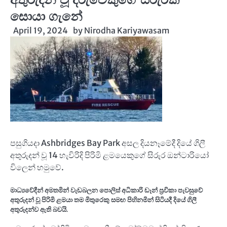
සොයා ගැනේ
April 19, 2024
by
Nirodha Kariyawasam
පසුගියදා Ashbridges Bay Park අසල දියනෑමේදී දියේ ගිලී
අතුරුදන් වූ 14 හැවිරිදි පිරිමි ළමයෙකුගේ සිරුර ඔන්ටාරියෝ
විලෙන් හමුවේ.
මාධ්‍යවේදීන් අමතමින් වැඩබලන පොලිස් අධිකාරි ඩෑන් ප්‍රවිකා පැවසුවේ
අතුරුදන් වූ පිරිමි ළමයා තම මිතුරෙකු සමඟ පිහිනමින් සිටියදී දියේ ගිලී
අතුරුදන්ව ඇති බවයි.