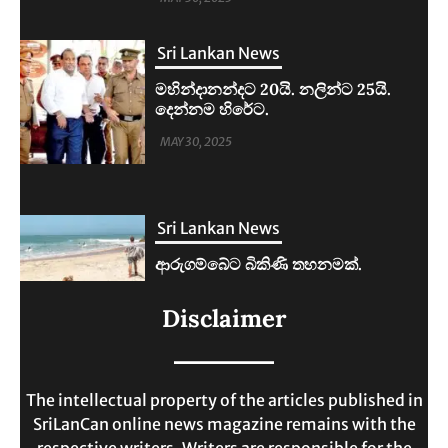
Sri Lankan News
ආරුගම්බේට බිකිණි තහනමක්.
MAY 30, 2025
Sri Lankan News
ලංකාවේ ජීවන වියදම දෙගුණයකින්
Disclaimer
ඉහළට.
MAY 30, 2025
The intellectual property of the articles published in
SriLanCan online news magazine remains with the
respective writers. Writers are responsible for the