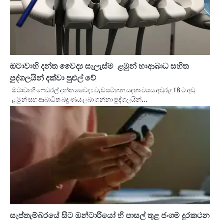
ඔටාවාහි දන්ත වෛද්‍ය සැලැස්ම ළමුන් හාආබාධ සහිත
පුද්ගලයින් දක්වා පුළුල් වේ
ඔටාවා හි ෆෙඩරල් දන්ත වෛද්‍ය වැඩසටහන සඳහා වයස අවුරුදු 18 ට අඩු
ළමුන් සහ ආබාධිත බදු ණය ලබා ගන්නා පුද්ගලයින්…
සැප්තැම්බරයේ සිට ඔන්ටාරියෝ හි පාසල් තුළ ජංගම දුරකථන