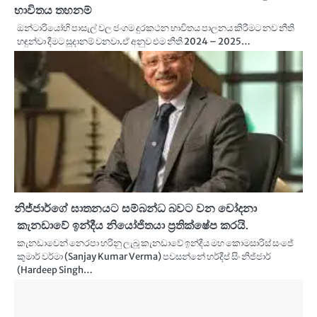
භාවිතය තහනම්
ඔන්ටාරියෝහි පාසැල් වල ජංගම දුරකථන භාවිතය පාලනය කිරීමට නව නීති
හඳුන්වා දීමට සූදානම් වනවා.ඒ අනුව එම නීති 2024 – 2025…
නිජ්ජාර්ගේ ඝාතනයට සම්බන්ධ බවට වන චෝදනා
කැනඩාවේ ඉන්දීය නියෝජිතයා ප්‍රතික්ෂේප කරයි.
කැනඩාවෙන් නෙරපා හරිනු ලැබූ කැනඩාවේ ඉන්දීය මහ කොමසාරිස් සංජේ
කුමාර් වර්මා (Sanjay Kumar Verma) පවසන්නේ හර්දීප් සිං නිජ්ජාර්
(Hardeep Singh…