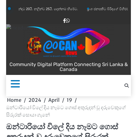
Skip
නන්දට 20යි. නලින්ට 25යි. දෙන්නම හිරේට.
ප්‍රංශ ජනපතිට බිරිඳගේ විහිළුවක්. විහිළුවදුරදිග 
to
content
Facebook
WhatsApp
Community Digital Platform Connecting Sri Lanka &
Canada
Home
2024
April
19
ඔන්ටාරියෝ විලේ දිය නෑමට ගොස් අතුරුදන් වූ දරුවෙකුගේ
සිරුරක් සොයා ගැනේ
ඔන්ටාරියෝ විලේ දිය නෑමට ගොස්
අතුරුදන් වූ දරුවෙකුගේ සිරුරක්