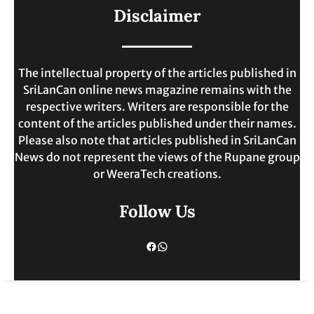
ලංකාවේ ජීවන වියදම දෙගුණයකින්
Disclaimer
ඉහළට.
MAY 30, 2025
The intellectual property of the articles published in
SriLanCan online news magazine remains with the
respective writers. Writers are responsible for the
content of the articles published under their names.
Please also note that articles published in SriLanCan
News do not represent the views of the Rupane group
or WeeraTech creations.
Follow Us
Facebook
WhatsApp