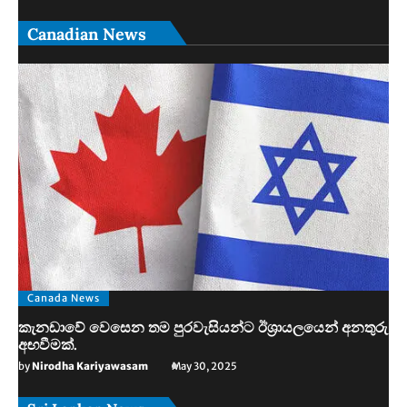
Canadian News
Canada News
කැනඩාවේ වෙසෙන තම පුරවැසියන්ට ඊශ්‍රායලයෙන් අනතුරු
අඟවීමක්.
by
Nirodha Kariyawasam
May 30, 2025