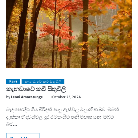
Kavi
කැනඩාවේ කවි සිතුවිලි
කැනඩාවේ කවි සිතුවිලි
by
Leoni Amaratunge
October 23, 2024
මැද පෙරදිග ගිය බිරිඳක් පාලු ඇස්වල මලානික බව මමත්
දැක්කා ඒ දවස්වල දුර රටක සිට තනි මඟක යන ඔබට
බර…