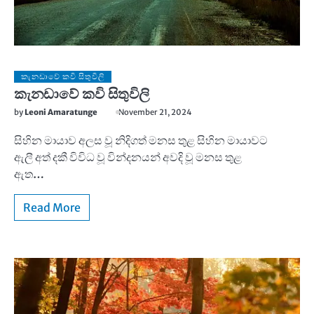
කැනඩාවේ කවි සිතුවිලි
කැනඩාවේ කවි සිතුවිලි
by
Leoni Amaratunge
November 21, 2024
සිහින මායාව අලස වූ නිදිගත් මනස තුළ සිහින මායාවට
ඇලී අත් දකී විවිධ වූ වින්දනයන් අවදි වූ මනස තුළ
ඇත…
Read More