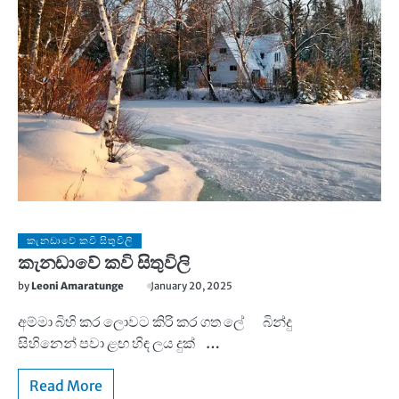
කැනඩාවේ කවි සිතුවිලි
කැනඩාවේ කවි සිතුවිලි
by
Leoni Amaratunge
January 20, 2025
අම්මා බිහි කර ලොවට කිරි කර ගත ලේ බින්දු
සිහිනෙන් පවා ළඟ හිඳ ලය දුක් …
Read More