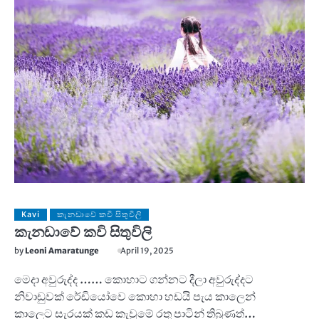
Kavi
කැනඩාවේ කවි සිතුවිලි
කැනඩාවේ කවි සිතුවිලි
by
Leoni Amaratunge
April 19, 2025
මෙදා අවුරුද්ද …… කොහාට ගන්නට දීලා අවුරුද්දට
නිවාඩුවක් රේඩියෝවෙ කොහා හඩයි පැය කාලෙන්
කාලෙට සැරයක් කඩ කැවුමේ රතු පාටින් තිබුණත්…