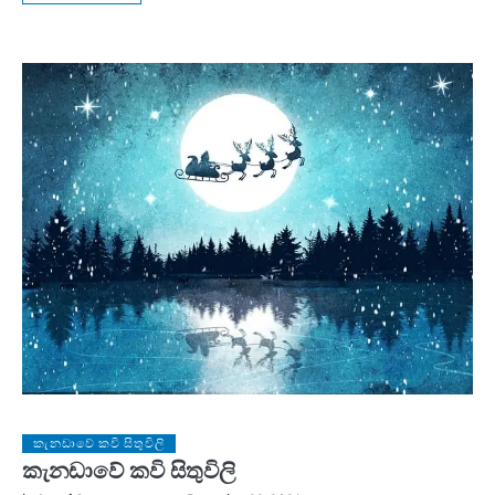
කැනඩාවේ කවි සිතුවිලි
කැනඩාවේ කවි සිතුවිලි