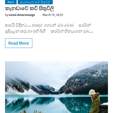
Kavi
කැනඩාවේ කවි සිතුවිලි
කැනඩාවේ කවි සිතුවිලි
by
Leoni Amaratunge
March 19, 2025
ආසයි විඳිනට… සසදර ගගනේ ඔබ මොබ සරමින්
සුදිළෙන තරු හා ඉඟි බිඟි කරමින් හිනැහෙන ඔබ…
Read More