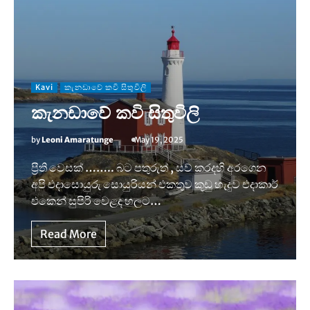
Kavi
කැනඩාවේ කවි සිතුවිලි
කැනඩාවේ කවි සිතුවිලි
by
Leoni Amaratunge
May 19, 2025
ප්‍රීති වෙසක් …….. බට පතුරුත් , සව් කරදහි අරගෙන
අපි එදාසොයුරු සොයුරියන් එකතුව කූඩු හැදුව එදාකාර්
එකෙන් සුපිරි වෙළද හලට…
Read More