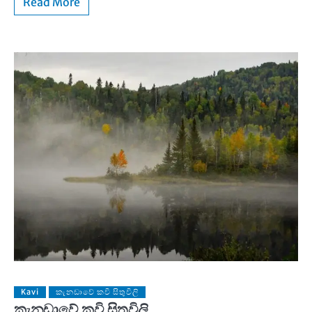
Read More
Kavi
කැනඩාවේ කවි සිතුවිලි
කැනඩාවේ කවි සිතුවිලි