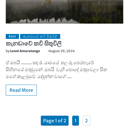
Kavi
කැනඩාවේ කවි සිතුවිලි
කැනඩාවේ කවි සිතුවිලි
by
Leoni Amaratunge
August 20, 2024
ඒ ඔබයි ……. සඳ රෑ යාමයේ සල රූ පෙරහැරේ
සිහිනයේ මතුවුනේ ඔබයි වැහි පොදේ මතුවෙලා සිත
මගේ කැලබුවේ දේදුන්න වාගේ …
Read More
Page 1 of 2
1
2