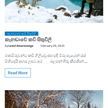
කැනඩාවේ කවි සිතුවිලි
කැනඩාවේ කවි සිතුවිලි
by
Leoni Amaratunge
February 20, 2025
රණවිරුවන්ට කවි ගී ලියවුණා මදී විරු සෑයෙන් රැස්
විහිදෙයි අහස උසට අර බලපන් හිරු කිරණින්…
Read More