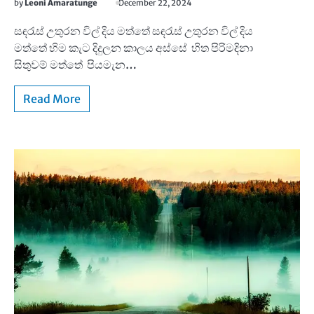
by
Leoni Amaratunge
December 22, 2024
සඳරැස් උතුරන විල් දිය මත්තේ සඳරැස් උතුරන විල් දිය
මත්තේ හිම කැට දිදුලන කාලය අස්සේ හිත පිරිමදිනා
සිතුවම් මත්තේ පියමැන…
Read More