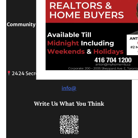
Community Digital Platform Connecting Sri Lanka &
Canada
Reach Out
2424 Secreto drive, Oshawa, ON
info@
Write Us What You Think