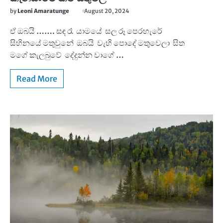
by
Leoni Amaratunge
August 20, 2024
ඒ ඔබයි ……. සඳ රෑ යාමයේ සල රූ පෙරහැරේ
සිහිනයේ මතුවුනේ ඔබයි වැහි පොදේ මතුවෙලා සිත
මගේ කැලබුවේ දේදුන්න වාගේ …
Read More