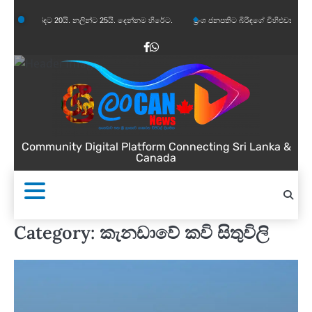
Skip
ි. නලින්ට 25යි. දෙන්නම හිරේට.
ප්‍රංශ ජනපතිට බිරිඳගේ විහිළුවක්. විහිළුවදුරදිග යයි.
to
content
Facebook
WhatsApp
Community Digital Platform Connecting Sri Lanka &
Canada
Category:
කැනඩාවේ කවි සිතුවිලි